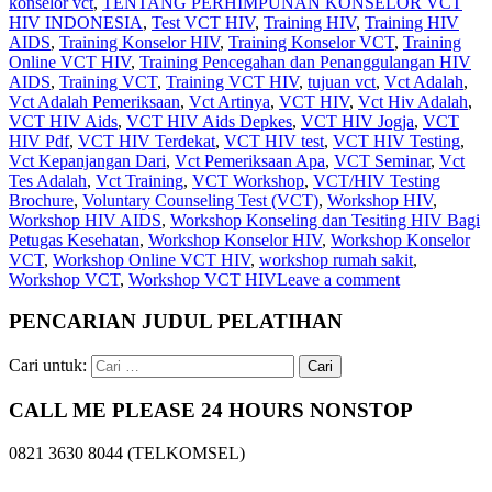
konselor vct
,
TENTANG PERHIMPUNAN KONSELOR VCT
HIV INDONESIA
,
Test VCT HIV
,
Training HIV
,
Training HIV
AIDS
,
Training Konselor HIV
,
Training Konselor VCT
,
Training
Online VCT HIV
,
Training Pencegahan dan Penanggulangan HIV
AIDS
,
Training VCT
,
Training VCT HIV
,
tujuan vct
,
Vct Adalah
,
Vct Adalah Pemeriksaan
,
Vct Artinya
,
VCT HIV
,
Vct Hiv Adalah
,
VCT HIV Aids
,
VCT HIV Aids Depkes
,
VCT HIV Jogja
,
VCT
HIV Pdf
,
VCT HIV Terdekat
,
VCT HIV test
,
VCT HIV Testing
,
Vct Kepanjangan Dari
,
Vct Pemeriksaan Apa
,
VCT Seminar
,
Vct
Tes Adalah
,
Vct Training
,
VCT Workshop
,
VCT/HIV Testing
Brochure
,
Voluntary Counseling Test (VCT)
,
Workshop HIV
,
Workshop HIV AIDS
,
Workshop Konseling dan Tesiting HIV Bagi
Petugas Kesehatan
,
Workshop Konselor HIV
,
Workshop Konselor
VCT
,
Workshop Online VCT HIV
,
workshop rumah sakit
,
Workshop VCT
,
Workshop VCT HIV
Leave a comment
PENCARIAN JUDUL PELATIHAN
Cari untuk:
CALL ME PLEASE 24 HOURS NONSTOP
0821 3630 8044 (TELKOMSEL)