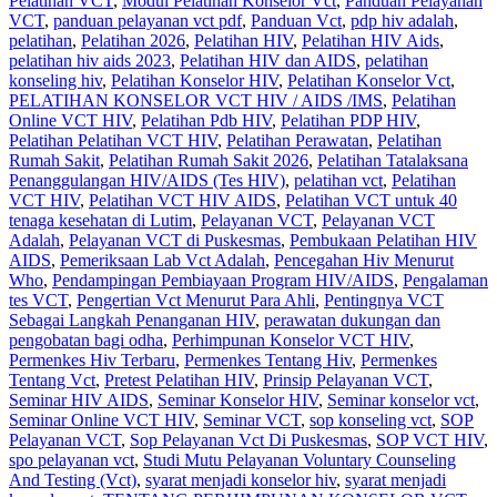
Pelatihan VCT
,
Modul Pelatihan Konselor Vct
,
Panduan Pelayanan
VCT
,
panduan pelayanan vct pdf
,
Panduan Vct
,
pdp hiv adalah
,
pelatihan
,
Pelatihan 2026
,
Pelatihan HIV
,
Pelatihan HIV Aids
,
pelatihan hiv aids 2023
,
Pelatihan HIV dan AIDS
,
pelatihan
konseling hiv
,
Pelatihan Konselor HIV
,
Pelatihan Konselor Vct
,
PELATIHAN KONSELOR VCT HIV / AIDS /IMS
,
Pelatihan
Online VCT HIV
,
Pelatihan Pdb HIV
,
Pelatihan PDP HIV
,
Pelatihan Pelatihan VCT HIV
,
Pelatihan Perawatan
,
Pelatihan
Rumah Sakit‎
,
Pelatihan Rumah Sakit 2026
,
Pelatihan Tatalaksana
Penanggulangan HIV/AIDS (Tes HIV)
,
pelatihan vct
,
Pelatihan
VCT HIV
,
Pelatihan VCT HIV AIDS
,
Pelatihan VCT untuk 40
tenaga kesehatan di Lutim
,
Pelayanan VCT
,
Pelayanan VCT
Adalah
,
Pelayanan VCT di Puskesmas
,
Pembukaan Pelatihan HIV
AIDS
,
Pemeriksaan Lab Vct Adalah
,
Pencegahan Hiv Menurut
Who
,
Pendampingan Pembiayaan Program HIV/AIDS
,
Pengalaman
tes VCT
,
Pengertian Vct Menurut Para Ahli
,
Pentingnya VCT
Sebagai Langkah Penanganan HIV
,
perawatan dukungan dan
pengobatan bagi odha
,
Perhimpunan Konselor VCT HIV
,
Permenkes Hiv Terbaru
,
Permenkes Tentang Hiv
,
Permenkes
Tentang Vct
,
Pretest Pelatihan HIV
,
Prinsip Pelayanan VCT
,
Seminar HIV AIDS
,
Seminar Konselor HIV
,
Seminar konselor vct
,
Seminar Online VCT HIV
,
Seminar VCT
,
sop konseling vct
,
SOP
Pelayanan VCT
,
Sop Pelayanan Vct Di Puskesmas
,
SOP VCT HIV
,
spo pelayanan vct
,
Studi Mutu Pelayanan Voluntary Counseling
And Testing (Vct)
,
syarat menjadi konselor hiv
,
syarat menjadi