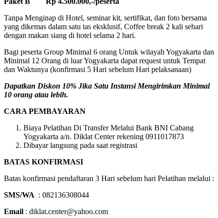
Paket B Rp 4.500.000,-/peserta
Tanpa Menginap di Hotel, seminar kit, sertifikat, dan foto bersama
yang dikemas dalam satu tas eksklusif, Coffee break 2 kali sehari
dengan makan siang di hotel selama 2 hari.
Bagi peserta Group Minimal 6 orang Untuk wilayah Yogyakarta dan
Minimal 12 Orang di luar Yogyakarta dapat request untuk Tempat
dan Waktunya (konfirmasi 5 Hari sebelum Hari pelaksanaan)
Dapatkan Diskon 10% Jika Satu Instansi Mengirimkan Minimal
10 orang atau lebih.
CARA PEMBAYARAN
Biaya Pelatihan Di Transfer Melalui Bank BNI Cabang
Yogyakarta a/n. Diklat Center rekening 0911017873
Dibayar langsung pada saat registrasi
BATAS KONFIRMASI
Batas konfirmasi pendaftaran 3 Hari sebelum hari Pelatihan melalui :
SMS/WA
: 082136308044
Email
: diklat.center@yahoo.com