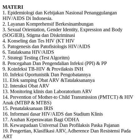
MATERI
1. Epidemiologi dan Kebijakan Nasional Penanggulangan
HIV/AIDS Di Indonesia.
2. Layanan Komprehensif Berkesinambungan
3. Sexual Orientation, Gender Identity, Expression and Body
(SOGIEB), Stigma dan Diskriminasi
4. Konseling dan Tes HIV (KT HIV
5. Patogenesis dan Patofisiologis HIV/AIDS
6. Tatalaksana HIV/AIDS
7. Strategi Testing (Test Algoritm)
8. Pencegahan Dan Pengendalian Infeksi (PPI) & PP
9. Koinfeksi TB-HIV & Provilaksis INH
10. Infeksi Oportunistik Dan Pengobatannya
11. Efek samping Obat ARV &Tatalaksananya
12. Interaksi Obat ARV
13. Monitoring klinis dan Laboratorium ARV
14. Prevention of Mother-to Child Transmission (PMTCT) & HIV
Anak (MTBP & MTBS)
15. Penatalaksanaan IRIS
16. Informasi dasar HIV/AIDS dan Stadium Klinis
17. Asuhan Keperawatan Bagi ODHA
18. Kewaspadaan Universal Dan Profilaksis Paska Pajanan
19. Pengertian, Klasifikasi ARV, Adherence Dan Resistensi Pada
ART