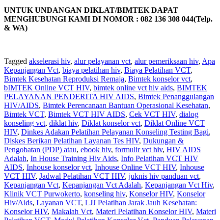
UNTUK UNDANGAN DIKLAT/BIMTEK DAPAT
MENGHUBUNGI KAMI DI NOMOR : 082 136 308 044(Telp.
& WA)
Tagged
akselerasi hiv
,
alur pelayanan vct
,
alur pemeriksaan hiv
,
Apa
Kepanjangan Vct
,
biaya pelatihan hiv
,
Biaya Pelatihan VCT
,
Bimtek Kesehatan Reproduksi Remaja
,
Bimtek konselor vct
,
bIMTEK Online VCT HIV
,
bimtek online vct hiv aids
,
BIMTEK
PELAYANAN PENDERITA HIV AIDS
,
Bimtek Penanggulangan
HIV/AIDS
,
Bimtek Perencanaan Bantuan Operasional Kesehatan
,
Bimtek VCT
,
Bimtek VCT HIV AIDS
,
Cek VCT HIV
,
dialog
konseling vct
,
diklat hiv
,
Diklat konselor vct
,
Diklat Online VCT
HIV
,
Dinkes Adakan Pelatihan Pelayanan Konseling Testing Bagi
,
Diskes Berikan Pelatihan Layanan Tes HIV
,
Dukungan &
Pengobatan (PDP) atau
,
ebook hiv
,
formulir vct hiv
,
HIV AIDS
Adalah
,
In House Training Hiv Aids
,
Info Pelatihan VCT HIV
AIDS
,
Inhouse konselor vct
,
Inhouse Online VCT HIV
,
Inhouse
VCT HIV
,
Jadwal Pelatihan VCT HIV
,
juknis hiv panduan vct
,
Kepanjangan Vct
,
Kepanjangan Vct Adalah
,
Kepanjangan Vct Hiv
,
Klinik VCT Purwokerto
,
konseling hiv
,
Konselor HIV
,
Konselor
Hiv/Aids
,
Layanan VCT
,
LJJ Pelatihan Jarak Jauh Kesehatan:
Konselor HIV
,
Makalah Vct
,
Materi Pelatihan Konselor HIV
,
Materi