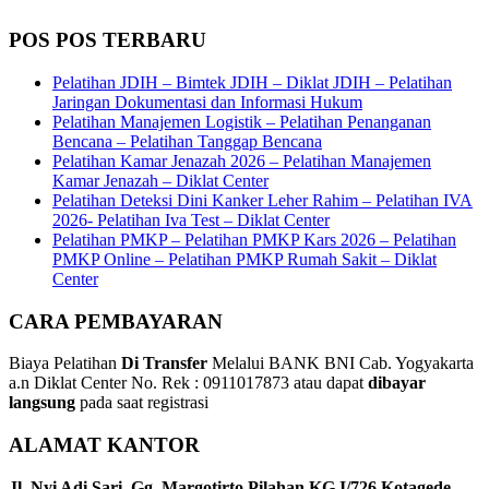
POS POS TERBARU
Pelatihan JDIH – Bimtek JDIH – Diklat JDIH – Pelatihan
Jaringan Dokumentasi dan Informasi Hukum
Pelatihan Manajemen Logistik – Pelatihan Penanganan
Bencana – Pelatihan Tanggap Bencana
Pelatihan Kamar Jenazah 2026 – Pelatihan Manajemen
Kamar Jenazah – Diklat Center
Pelatihan Deteksi Dini Kanker Leher Rahim – Pelatihan IVA
2026- Pelatihan Iva Test – Diklat Center
Pelatihan PMKP – Pelatihan PMKP Kars 2026 – Pelatihan
PMKP Online – Pelatihan PMKP Rumah Sakit – Diklat
Center
CARA PEMBAYARAN
Biaya Pelatihan
Di Transfer
Melalui BANK BNI Cab. Yogyakarta
a.n Diklat Center No. Rek : 0911017873 atau dapat
dibayar
langsung
pada saat registrasi
ALAMAT KANTOR
Jl. Nyi Adi Sari, Gg. Margotirto Pilahan KG.I/726 Kotagede