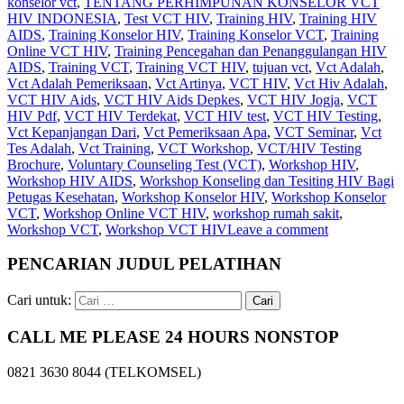
konselor vct
,
TENTANG PERHIMPUNAN KONSELOR VCT
HIV INDONESIA
,
Test VCT HIV
,
Training HIV
,
Training HIV
AIDS
,
Training Konselor HIV
,
Training Konselor VCT
,
Training
Online VCT HIV
,
Training Pencegahan dan Penanggulangan HIV
AIDS
,
Training VCT
,
Training VCT HIV
,
tujuan vct
,
Vct Adalah
,
Vct Adalah Pemeriksaan
,
Vct Artinya
,
VCT HIV
,
Vct Hiv Adalah
,
VCT HIV Aids
,
VCT HIV Aids Depkes
,
VCT HIV Jogja
,
VCT
HIV Pdf
,
VCT HIV Terdekat
,
VCT HIV test
,
VCT HIV Testing
,
Vct Kepanjangan Dari
,
Vct Pemeriksaan Apa
,
VCT Seminar
,
Vct
Tes Adalah
,
Vct Training
,
VCT Workshop
,
VCT/HIV Testing
Brochure
,
Voluntary Counseling Test (VCT)
,
Workshop HIV
,
Workshop HIV AIDS
,
Workshop Konseling dan Tesiting HIV Bagi
Petugas Kesehatan
,
Workshop Konselor HIV
,
Workshop Konselor
VCT
,
Workshop Online VCT HIV
,
workshop rumah sakit
,
Workshop VCT
,
Workshop VCT HIV
Leave a comment
PENCARIAN JUDUL PELATIHAN
Cari untuk:
CALL ME PLEASE 24 HOURS NONSTOP
0821 3630 8044 (TELKOMSEL)