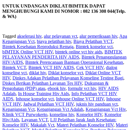
UNTUK UNDANGAN DIKLAT/BIMTEK DAPAT
MENGHUBUNGI KAMI DI NOMOR : 082 136 308 044(Telp.
& WA)
Tagged
akselerasi hiv
,
alur pelayanan vct
,
alur pemeriksaan hiv
,
Apa
Kepanjangan Vct
,
biaya pelatihan hiv
,
Biaya Pelatihan VCT
,
Bimtek Kesehatan Reproduksi Remaja
,
Bimtek konselor vct
,
bIMTEK Online VCT HIV
,
bimtek online vct hiv aids
,
BIMTEK
PELAYANAN PENDERITA HIV AIDS
,
Bimtek Penanggulangan
HIV/AIDS
,
Bimtek Perencanaan Bantuan Operasional Kesehatan
,
Bimtek VCT
,
Bimtek VCT HIV AIDS
,
Cek VCT HIV
,
dialog
konseling vct
,
diklat hiv
,
Diklat konselor vct
,
Diklat Online VCT
HIV
,
Dinkes Adakan Pelatihan Pelayanan Konseling Testing Bagi
,
Diskes Berikan Pelatihan Layanan Tes HIV
,
Dukungan &
Pengobatan (PDP) atau
,
ebook hiv
,
formulir vct hiv
,
HIV AIDS
Adalah
,
In House Training Hiv Aids
,
Info Pelatihan VCT HIV
AIDS
,
Inhouse konselor vct
,
Inhouse Online VCT HIV
,
Inhouse
VCT HIV
,
Jadwal Pelatihan VCT HIV
,
juknis hiv panduan vct
,
Kepanjangan Vct
,
Kepanjangan Vct Adalah
,
Kepanjangan Vct Hiv
,
Klinik VCT Purwokerto
,
konseling hiv
,
Konselor HIV
,
Konselor
Hiv/Aids
,
Layanan VCT
,
LJJ Pelatihan Jarak Jauh Kesehatan:
Konselor HIV
,
Makalah Vct
,
Materi Pelatihan Konselor HIV
,
Materi