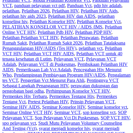
Pelatihan VCT
,
Modul Pelatihan Konselor Vct
,
Panduan Pelayanan
VCT
,
panduan pelayanan vct pdf
,
Panduan Vct
,
pdp hiv adalah
,
pelatihan
,
Pelatihan 2026
,
Pelatihan HIV
,
Pelatihan HIV Aids
,
pelatihan hiv aids 2023
,
Pelatihan HIV dan AIDS
,
pelatihan
konseling hiv
,
Pelatihan Konselor HIV
,
Pelatihan Konselor Vct
,
PELATIHAN KONSELOR VCT HIV / AIDS /IMS
,
Pelatihan
Online VCT HIV
,
Pelatihan Pdb HIV
,
Pelatihan PDP HIV
,
Pelatihan Pelatihan VCT HIV
,
Pelatihan Perawatan
,
Pelatihan
Rumah Sakit‎
,
Pelatihan Rumah Sakit 2026
,
Pelatihan Tatalaksana
Penanggulangan HIV/AIDS (Tes HIV)
,
pelatihan vct
,
Pelatihan
VCT HIV
,
Pelatihan VCT HIV AIDS
,
Pelatihan VCT untuk 40
tenaga kesehatan di Lutim
,
Pelayanan VCT
,
Pelayanan VCT
Adalah
,
Pelayanan VCT di Puskesmas
,
Pembukaan Pelatihan HIV
AIDS
,
Pemeriksaan Lab Vct Adalah
,
Pencegahan Hiv Menurut
Who
,
Pendampingan Pembiayaan Program HIV/AIDS
,
Pengalaman
tes VCT
,
Pengertian Vct Menurut Para Ahli
,
Pentingnya VCT
Sebagai Langkah Penanganan HIV
,
perawatan dukungan dan
pengobatan bagi odha
,
Perhimpunan Konselor VCT HIV
,
Permenkes Hiv Terbaru
,
Permenkes Tentang Hiv
,
Permenkes
Tentang Vct
,
Pretest Pelatihan HIV
,
Prinsip Pelayanan VCT
,
Seminar HIV AIDS
,
Seminar Konselor HIV
,
Seminar konselor vct
,
Seminar Online VCT HIV
,
Seminar VCT
,
sop konseling vct
,
SOP
Pelayanan VCT
,
Sop Pelayanan Vct Di Puskesmas
,
SOP VCT HIV
,
spo pelayanan vct
,
Studi Mutu Pelayanan Voluntary Counseling
And Testing (Vct)
,
syarat menjadi konselor hiv
,
syarat menjadi