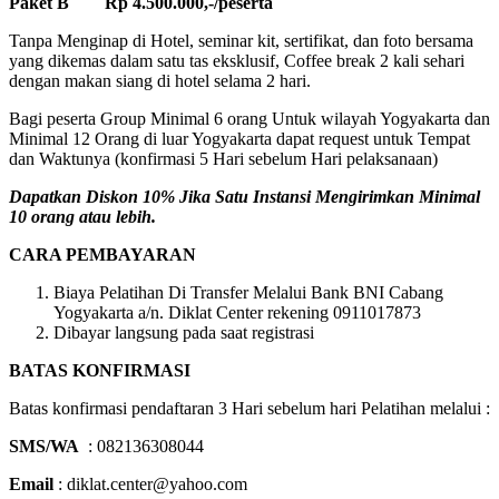
Paket B Rp 4.500.000,-/peserta
Tanpa Menginap di Hotel, seminar kit, sertifikat, dan foto bersama
yang dikemas dalam satu tas eksklusif, Coffee break 2 kali sehari
dengan makan siang di hotel selama 2 hari.
Bagi peserta Group Minimal 6 orang Untuk wilayah Yogyakarta dan
Minimal 12 Orang di luar Yogyakarta dapat request untuk Tempat
dan Waktunya (konfirmasi 5 Hari sebelum Hari pelaksanaan)
Dapatkan Diskon 10% Jika Satu Instansi Mengirimkan Minimal
10 orang atau lebih.
CARA PEMBAYARAN
Biaya Pelatihan Di Transfer Melalui Bank BNI Cabang
Yogyakarta a/n. Diklat Center rekening 0911017873
Dibayar langsung pada saat registrasi
BATAS KONFIRMASI
Batas konfirmasi pendaftaran 3 Hari sebelum hari Pelatihan melalui :
SMS/WA
: 082136308044
Email
: diklat.center@yahoo.com