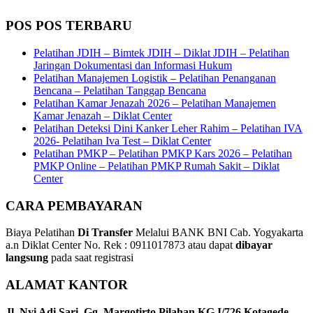
POS POS TERBARU
Pelatihan JDIH – Bimtek JDIH – Diklat JDIH – Pelatihan
Jaringan Dokumentasi dan Informasi Hukum
Pelatihan Manajemen Logistik – Pelatihan Penanganan
Bencana – Pelatihan Tanggap Bencana
Pelatihan Kamar Jenazah 2026 – Pelatihan Manajemen
Kamar Jenazah – Diklat Center
Pelatihan Deteksi Dini Kanker Leher Rahim – Pelatihan IVA
2026- Pelatihan Iva Test – Diklat Center
Pelatihan PMKP – Pelatihan PMKP Kars 2026 – Pelatihan
PMKP Online – Pelatihan PMKP Rumah Sakit – Diklat
Center
CARA PEMBAYARAN
Biaya Pelatihan
Di Transfer
Melalui BANK BNI Cab. Yogyakarta
a.n Diklat Center No. Rek : 0911017873 atau dapat
dibayar
langsung
pada saat registrasi
ALAMAT KANTOR
Jl. Nyi Adi Sari, Gg. Margotirto Pilahan KG.I/726 Kotagede