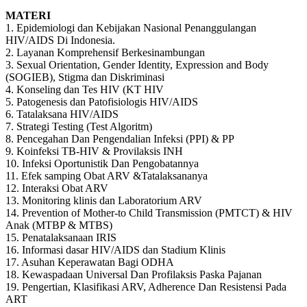
MATERI
1. Epidemiologi dan Kebijakan Nasional Penanggulangan
HIV/AIDS Di Indonesia.
2. Layanan Komprehensif Berkesinambungan
3. Sexual Orientation, Gender Identity, Expression and Body
(SOGIEB), Stigma dan Diskriminasi
4. Konseling dan Tes HIV (KT HIV
5. Patogenesis dan Patofisiologis HIV/AIDS
6. Tatalaksana HIV/AIDS
7. Strategi Testing (Test Algoritm)
8. Pencegahan Dan Pengendalian Infeksi (PPI) & PP
9. Koinfeksi TB-HIV & Provilaksis INH
10. Infeksi Oportunistik Dan Pengobatannya
11. Efek samping Obat ARV &Tatalaksananya
12. Interaksi Obat ARV
13. Monitoring klinis dan Laboratorium ARV
14. Prevention of Mother-to Child Transmission (PMTCT) & HIV
Anak (MTBP & MTBS)
15. Penatalaksanaan IRIS
16. Informasi dasar HIV/AIDS dan Stadium Klinis
17. Asuhan Keperawatan Bagi ODHA
18. Kewaspadaan Universal Dan Profilaksis Paska Pajanan
19. Pengertian, Klasifikasi ARV, Adherence Dan Resistensi Pada
ART