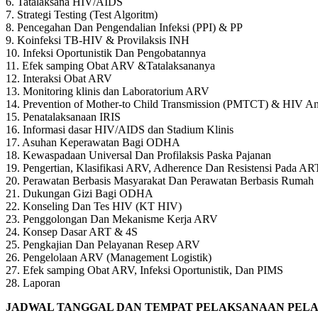
6. Tatalaksana HIV/AIDS
7. Strategi Testing (Test Algoritm)
8. Pencegahan Dan Pengendalian Infeksi (PPI) & PP
9. Koinfeksi TB-HIV & Provilaksis INH
10. Infeksi Oportunistik Dan Pengobatannya
11. Efek samping Obat ARV &Tatalaksananya
12. Interaksi Obat ARV
13. Monitoring klinis dan Laboratorium ARV
14. Prevention of Mother-to Child Transmission (PMTCT) & HIV
15. Penatalaksanaan IRIS
16. Informasi dasar HIV/AIDS dan Stadium Klinis
17. Asuhan Keperawatan Bagi ODHA
18. Kewaspadaan Universal Dan Profilaksis Paska Pajanan
19. Pengertian, Klasifikasi ARV, Adherence Dan Resistensi Pada AR
20. Perawatan Berbasis Masyarakat Dan Perawatan Berbasis Rumah
21. Dukungan Gizi Bagi ODHA
22. Konseling Dan Tes HIV (KT HIV)
23. Penggolongan Dan Mekanisme Kerja ARV
24. Konsep Dasar ART & 4S
25. Pengkajian Dan Pelayanan Resep ARV
26. Pengelolaan ARV (Management Logistik)
27. Efek samping Obat ARV, Infeksi Oportunistik, Dan PIMS
28. Laporan
JADWAL TANGGAL DAN TEMPAT PELAKSANAAN PELAT