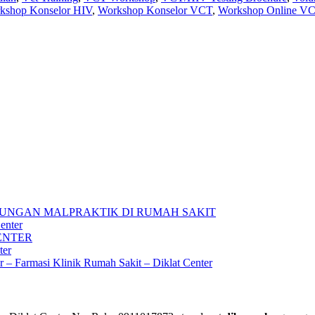
kshop Konselor HIV
,
Workshop Konselor VCT
,
Workshop Online V
UNGAN MALPRAKTIK DI RUMAH SAKIT
enter
ENTER
ter
ar – Farmasi Klinik Rumah Sakit – Diklat Center