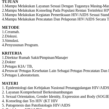
TUJUAN
1.Mampu Melakukan Layanan Sesuai Dengan Tugasnya Masing-Mas
2.Mampu Melakukan Konseling Pada Populasi Rentan Terinfeksi HI
3.Mampu Melakukan Kegiatan Pemeriksaan HIV/AIDS Sesuai Stand
4.Mampu Melakukan Pencatatan Dan Pelaporan HIV/AIDS Secara T
METODE
1.Ceramah.
2.Diskusi.
3.Simulasi.
4.Penyusunan Program.
KRITERIA
1.Direktur Rumah Sakit/Pimpinan/Manajer
2.Dokter
3.Petugas KIA/ TB,
4.Perawat/ Petugas Kesehatan Lain Sebagai Petugas Pencatatan Dan 
5.Petugas Laboratorium.
MATERI
1. Epidemiologi dan Kebijakan Nasional Penanggulangan HIV/AIDS 
2. Layanan Komprehensif Berkesinambungan
3. Sexual Orientation, Gender Identity, Expression and Body (SOGIE
4. Konseling dan Tes HIV (KT HIV
5. Patogenesis dan Patofisiologis HIV/AIDS