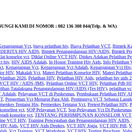
KAMI DI NOMOR : 082 136 308 044(Telp. & WA)
Kepanjangan Vct
,
biaya pelatihan hiv
,
Biaya Pelatihan VCT
,
Bimtek Ke
DERITA HIV AIDS
,
Bimtek Penanggulangan HIV/AIDS
,
Bimtek Pe
lat konselor vct
,
Diklat Online VCT HIV
,
Dinkes Adakan Pelatihan Pe
ct hiv
,
HIV AIDS Adalah
,
In House Training Hiv Aids
,
Info Pelatiha
ct
,
Kepanjangan Vct
,
Kepanjangan Vct Adalah
,
Kepanjangan Vct Hiv
lor HIV
,
Makalah Vct
,
Materi Pelatihan Konselor HIV
,
Materi Pelatih
Pelatihan 2026
,
Pelatihan HIV
,
Pelatihan HIV Aids
,
pelatihan hiv aids 
T HIV / AIDS /IMS
,
Pelatihan Online VCT HIV
,
Pelatihan Pdb H
atihan Tatalaksana Penanggulangan HIV/AIDS (Tes HIV)
,
pelatihan vc
T Adalah
,
Pelayanan VCT di Puskesmas
,
Pembukaan Pelatihan HIV A
CT
,
Pengertian Vct Menurut Para Ahli
,
Pentingnya VCT Sebagai Lang
rmenkes Tentang Hiv
,
Permenkes Tentang Vct
,
Pretest Pelatihan HIV
,
P
konseling vct
,
SOP Pelayanan VCT
,
Sop Pelayanan Vct Di Puskesmas
njadi konselor vct
,
TENTANG PERHIMPUNAN KONSELOR VCT 
line VCT HIV
,
Training Pencegahan dan Penanggulangan HIV AIDS
,
HIV Aids
,
VCT HIV Aids Depkes
,
VCT HIV Jogja
,
VCT HIV Pdf
,
V
alah
,
Vct Training
,
VCT Workshop
,
VCT/HIV Testing Brochure
,
Volu