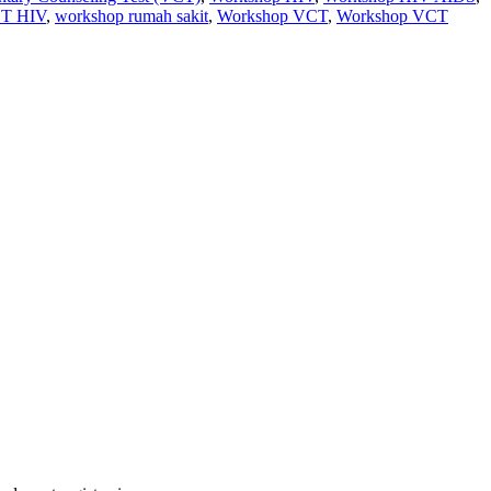
CT HIV
,
workshop rumah sakit
,
Workshop VCT
,
Workshop VCT