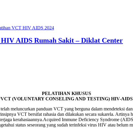
atihan VCT HIV AIDS 2024
 HIV AIDS Rumah Sakit – Diklat Center
PELATIHAN KHUSUS
“VCT (VOLUNTARY CONSELING AND TESTING) HIV-AIDS
 telah meluncurkan panduan VCT yang berguna dalam mendeteksi dan
sipnya VCT bersifat rahasia dan dilakukan secara sukarela. Artinya ha
 terjaga kerahasiaannya.Acquired Immune Deficiency Syndrome (AIDS)
tahui status seseorang yang sudah terinfeksi virus HIV atau belum m