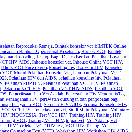
sehatan Reproduksi Remaja
,
Bimtek konselor vct
,
bIMTEK Online
rencanaan Bantuan Operasional Kesehatan
,
Bimtek VCT
,
Bimtek
layanan Konseling Testing Bagi
,
Diskes Berikan Pelatihan Layanan
n VCT HIV AIDS
,
Inhouse konselor vct
,
Inhouse Online VCT HIV
,
,
Klinik VCT Purwokerto
,
konseling hiv
,
Konselor HIV
,
Konselor
an VCT
,
Modul Pelatihan Konselor Vct
,
Panduan Pelayanan VCT
,
2023
,
Pelatihan HIV dan AIDS
,
pelatihan konseling hiv
,
Pelatihan
IV
,
Pelatihan PDP HIV
,
Pelatihan Pelatihan VCT HIV
,
Pelatihan
t
,
Pelatihan VCT HIV
,
Pelatihan VCT HIV AIDS
,
Pelatihan VCT
IDS
,
Pemeriksaan Lab Vct Adalah
,
Pencegahan Hiv Menurut Who
,
kah Penanganan HIV
,
perawatan dukungan dan pengobatan bagi
rinsip Pelayanan VCT
,
Seminar HIV AIDS
,
Seminar Konselor HIV
,
,
SOP VCT HIV
,
spo pelayanan vct
,
Studi Mutu Pelayanan Voluntary
HIV INDONESIA
,
Test VCT HIV
,
Training HIV
,
Training HIV
Training VCT
,
Training VCT HIV
,
tujuan vct
,
Vct Adalah
,
Vct
CT HIV Terdekat
,
VCT HIV test
,
VCT HIV Testing
,
Vct
ntary Counseling Test (VCT)
,
Workshop HIV
,
Workshop HIV AIDS
,