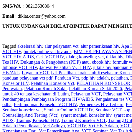
SMS/WA
: 082136308044
Email
: diklat.center@yahoo.com
UNTUK UNDANGAN DIKLAT/BIMTEK DAPAT MENGHUBUNGI 
Tagged
akselerasi hiv
,
alur pelayanan vct
,
alur pemeriksaan hiv
,
Apa 
VCT HIV
,
bimtek online vct hiv aids
,
BIMTEK PELAYANAN PEN
VCT HIV AIDS
,
Cek VCT HIV
,
dialog konseling vct
,
diklat hiv
,
Dik
Tes HIV
,
Dukungan & Pengobatan (PDP) atau
,
ebook hiv
,
formulir v
Inhouse VCT HIV
,
Jadwal Pelatihan VCT HIV
,
juknis hiv panduan v
Hiv/Aids
,
Layanan VCT
,
LJJ Pelatihan Jarak Jauh Kesehatan: Konse
panduan pelayanan vct pdf
,
Panduan Vct
,
pdp hiv adalah
,
pelatihan
,
Konselor HIV
,
Pelatihan Konselor Vct
,
PELATIHAN KONSELOR VC
Perawatan
,
Pelatihan Rumah Sakit‎
,
Pelatihan Rumah Sakit 2026
,
Pel
untuk 40 tenaga kesehatan di Lutim
,
Pelayanan VCT
,
Pelayanan VC
Pendampingan Pembiayaan Program HIV/AIDS
,
Pengalaman tes V
odha
,
Perhimpunan Konselor VCT HIV
,
Permenkes Hiv Terbaru
,
Pe
Seminar konselor vct
,
Seminar Online VCT HIV
,
Seminar VCT
,
sop 
Counseling And Testing (Vct)
,
syarat menjadi konselor hiv
,
syarat me
AIDS
,
Training Konselor HIV
,
Training Konselor VCT
,
Training On
Adalah Pemeriksaan
,
Vct Artinya
,
VCT HIV
,
Vct Hiv Adalah
,
VCT 
Kepanjangan Dari
,
Vct Pemeriksaan Apa
,
VCT Seminar
,
Vct Tes Ad