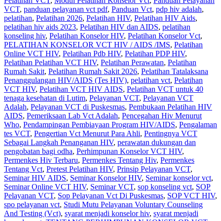
Pelatihan VCT
,
Modul Pelatihan Konselor Vct
,
Panduan Pelayanan
VCT
,
panduan pelayanan vct pdf
,
Panduan Vct
,
pdp hiv adalah
,
pelatihan
,
Pelatihan 2026
,
Pelatihan HIV
,
Pelatihan HIV Aids
,
pelatihan hiv aids 2023
,
Pelatihan HIV dan AIDS
,
pelatihan
konseling hiv
,
Pelatihan Konselor HIV
,
Pelatihan Konselor Vct
,
PELATIHAN KONSELOR VCT HIV / AIDS /IMS
,
Pelatihan
Online VCT HIV
,
Pelatihan Pdb HIV
,
Pelatihan PDP HIV
,
Pelatihan Pelatihan VCT HIV
,
Pelatihan Perawatan
,
Pelatihan
Rumah Sakit‎
,
Pelatihan Rumah Sakit 2026
,
Pelatihan Tatalaksana
Penanggulangan HIV/AIDS (Tes HIV)
,
pelatihan vct
,
Pelatihan
VCT HIV
,
Pelatihan VCT HIV AIDS
,
Pelatihan VCT untuk 40
tenaga kesehatan di Lutim
,
Pelayanan VCT
,
Pelayanan VCT
Adalah
,
Pelayanan VCT di Puskesmas
,
Pembukaan Pelatihan HIV
AIDS
,
Pemeriksaan Lab Vct Adalah
,
Pencegahan Hiv Menurut
Who
,
Pendampingan Pembiayaan Program HIV/AIDS
,
Pengalaman
tes VCT
,
Pengertian Vct Menurut Para Ahli
,
Pentingnya VCT
Sebagai Langkah Penanganan HIV
,
perawatan dukungan dan
pengobatan bagi odha
,
Perhimpunan Konselor VCT HIV
,
Permenkes Hiv Terbaru
,
Permenkes Tentang Hiv
,
Permenkes
Tentang Vct
,
Pretest Pelatihan HIV
,
Prinsip Pelayanan VCT
,
Seminar HIV AIDS
,
Seminar Konselor HIV
,
Seminar konselor vct
,
Seminar Online VCT HIV
,
Seminar VCT
,
sop konseling vct
,
SOP
Pelayanan VCT
,
Sop Pelayanan Vct Di Puskesmas
,
SOP VCT HIV
,
spo pelayanan vct
,
Studi Mutu Pelayanan Voluntary Counseling
And Testing (Vct)
,
syarat menjadi konselor hiv
,
syarat menjadi