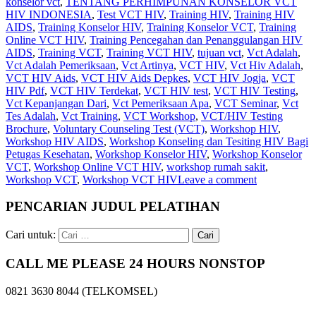
konselor vct
,
TENTANG PERHIMPUNAN KONSELOR VCT
HIV INDONESIA
,
Test VCT HIV
,
Training HIV
,
Training HIV
AIDS
,
Training Konselor HIV
,
Training Konselor VCT
,
Training
Online VCT HIV
,
Training Pencegahan dan Penanggulangan HIV
AIDS
,
Training VCT
,
Training VCT HIV
,
tujuan vct
,
Vct Adalah
,
Vct Adalah Pemeriksaan
,
Vct Artinya
,
VCT HIV
,
Vct Hiv Adalah
,
VCT HIV Aids
,
VCT HIV Aids Depkes
,
VCT HIV Jogja
,
VCT
HIV Pdf
,
VCT HIV Terdekat
,
VCT HIV test
,
VCT HIV Testing
,
Vct Kepanjangan Dari
,
Vct Pemeriksaan Apa
,
VCT Seminar
,
Vct
Tes Adalah
,
Vct Training
,
VCT Workshop
,
VCT/HIV Testing
Brochure
,
Voluntary Counseling Test (VCT)
,
Workshop HIV
,
Workshop HIV AIDS
,
Workshop Konseling dan Tesiting HIV Bagi
Petugas Kesehatan
,
Workshop Konselor HIV
,
Workshop Konselor
VCT
,
Workshop Online VCT HIV
,
workshop rumah sakit
,
Workshop VCT
,
Workshop VCT HIV
Leave a comment
PENCARIAN JUDUL PELATIHAN
Cari untuk:
CALL ME PLEASE 24 HOURS NONSTOP
0821 3630 8044 (TELKOMSEL)