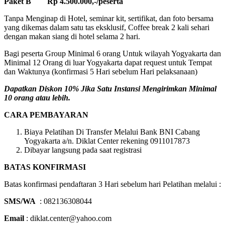
Paket B Rp 4.500.000,-/peserta
Tanpa Menginap di Hotel, seminar kit, sertifikat, dan foto bersama
yang dikemas dalam satu tas eksklusif, Coffee break 2 kali sehari
dengan makan siang di hotel selama 2 hari.
Bagi peserta Group Minimal 6 orang Untuk wilayah Yogyakarta dan
Minimal 12 Orang di luar Yogyakarta dapat request untuk Tempat
dan Waktunya (konfirmasi 5 Hari sebelum Hari pelaksanaan)
Dapatkan Diskon 10% Jika Satu Instansi Mengirimkan Minimal
10 orang atau lebih.
CARA PEMBAYARAN
Biaya Pelatihan Di Transfer Melalui Bank BNI Cabang
Yogyakarta a/n. Diklat Center rekening 0911017873
Dibayar langsung pada saat registrasi
BATAS KONFIRMASI
Batas konfirmasi pendaftaran 3 Hari sebelum hari Pelatihan melalui :
SMS/WA
: 082136308044
Email
: diklat.center@yahoo.com