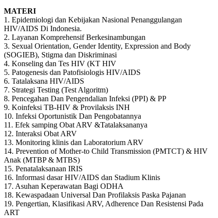
MATERI
1. Epidemiologi dan Kebijakan Nasional Penanggulangan
HIV/AIDS Di Indonesia.
2. Layanan Komprehensif Berkesinambungan
3. Sexual Orientation, Gender Identity, Expression and Body
(SOGIEB), Stigma dan Diskriminasi
4. Konseling dan Tes HIV (KT HIV
5. Patogenesis dan Patofisiologis HIV/AIDS
6. Tatalaksana HIV/AIDS
7. Strategi Testing (Test Algoritm)
8. Pencegahan Dan Pengendalian Infeksi (PPI) & PP
9. Koinfeksi TB-HIV & Provilaksis INH
10. Infeksi Oportunistik Dan Pengobatannya
11. Efek samping Obat ARV &Tatalaksananya
12. Interaksi Obat ARV
13. Monitoring klinis dan Laboratorium ARV
14. Prevention of Mother-to Child Transmission (PMTCT) & HIV
Anak (MTBP & MTBS)
15. Penatalaksanaan IRIS
16. Informasi dasar HIV/AIDS dan Stadium Klinis
17. Asuhan Keperawatan Bagi ODHA
18. Kewaspadaan Universal Dan Profilaksis Paska Pajanan
19. Pengertian, Klasifikasi ARV, Adherence Dan Resistensi Pada
ART