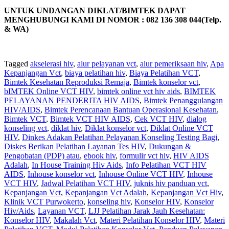
UNTUK UNDANGAN DIKLAT/BIMTEK DAPAT
MENGHUBUNGI KAMI DI NOMOR : 082 136 308 044(Telp.
& WA)
Tagged
akselerasi hiv
,
alur pelayanan vct
,
alur pemeriksaan hiv
,
Apa
Kepanjangan Vct
,
biaya pelatihan hiv
,
Biaya Pelatihan VCT
,
Bimtek Kesehatan Reproduksi Remaja
,
Bimtek konselor vct
,
bIMTEK Online VCT HIV
,
bimtek online vct hiv aids
,
BIMTEK
PELAYANAN PENDERITA HIV AIDS
,
Bimtek Penanggulangan
HIV/AIDS
,
Bimtek Perencanaan Bantuan Operasional Kesehatan
,
Bimtek VCT
,
Bimtek VCT HIV AIDS
,
Cek VCT HIV
,
dialog
konseling vct
,
diklat hiv
,
Diklat konselor vct
,
Diklat Online VCT
HIV
,
Dinkes Adakan Pelatihan Pelayanan Konseling Testing Bagi
,
Diskes Berikan Pelatihan Layanan Tes HIV
,
Dukungan &
Pengobatan (PDP) atau
,
ebook hiv
,
formulir vct hiv
,
HIV AIDS
Adalah
,
In House Training Hiv Aids
,
Info Pelatihan VCT HIV
AIDS
,
Inhouse konselor vct
,
Inhouse Online VCT HIV
,
Inhouse
VCT HIV
,
Jadwal Pelatihan VCT HIV
,
juknis hiv panduan vct
,
Kepanjangan Vct
,
Kepanjangan Vct Adalah
,
Kepanjangan Vct Hiv
,
Klinik VCT Purwokerto
,
konseling hiv
,
Konselor HIV
,
Konselor
Hiv/Aids
,
Layanan VCT
,
LJJ Pelatihan Jarak Jauh Kesehatan:
Konselor HIV
,
Makalah Vct
,
Materi Pelatihan Konselor HIV
,
Materi