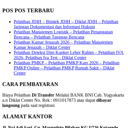
POS POS TERBARU
Pelatihan JDIH – Bimtek JDIH – Diklat JDIH – Pelatihan
Jaringan Dokumentasi dan Informasi Hukum
Pelatihan Manajemen Logistik – Pelatihan Penanganan
Bencana – Pelatihan Tanggap Bencana
Pelatihan Kamar Jenazah 2026 – Pelatihan Manajemen
Kamar Jenazah – Diklat Center
Pelatihan Deteksi Dini Kanker Leher Rahim – Pelatihan IVA
2026- Pelatihan Iva Test – Diklat Center
Pelatihan PMKP – Pelatihan PMKP Kars 2026 – Pelatihan
PMKP Online – Pelatihan PMKP Rumah Sakit – Diklat
Center
CARA PEMBAYARAN
Biaya Pelatihan
Di Transfer
Melalui BANK BNI Cab. Yogyakarta
a.n Diklat Center No. Rek : 0911017873 atau dapat
dibayar
langsung
pada saat registrasi
ALAMAT KANTOR
Jl. Nyi Adi Sari, Gg. Margotirto Pilahan KG.I/726 Kotagede