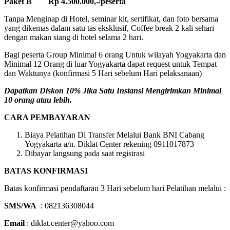
Paket B Rp 4.500.000,-/peserta
Tanpa Menginap di Hotel, seminar kit, sertifikat, dan foto bersama
yang dikemas dalam satu tas eksklusif, Coffee break 2 kali sehari
dengan makan siang di hotel selama 2 hari.
Bagi peserta Group Minimal 6 orang Untuk wilayah Yogyakarta dan
Minimal 12 Orang di luar Yogyakarta dapat request untuk Tempat
dan Waktunya (konfirmasi 5 Hari sebelum Hari pelaksanaan)
Dapatkan Diskon 10% Jika Satu Instansi Mengirimkan Minimal
10 orang atau lebih.
CARA PEMBAYARAN
Biaya Pelatihan Di Transfer Melalui Bank BNI Cabang
Yogyakarta a/n. Diklat Center rekening 0911017873
Dibayar langsung pada saat registrasi
BATAS KONFIRMASI
Batas konfirmasi pendaftaran 3 Hari sebelum hari Pelatihan melalui :
SMS/WA
: 082136308044
Email
: diklat.center@yahoo.com