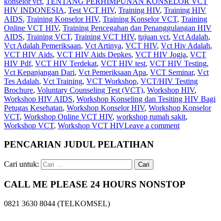
konselor vct
,
TENTANG PERHIMPUNAN KONSELOR VCT
HIV INDONESIA
,
Test VCT HIV
,
Training HIV
,
Training HIV
AIDS
,
Training Konselor HIV
,
Training Konselor VCT
,
Training
Online VCT HIV
,
Training Pencegahan dan Penanggulangan HIV
AIDS
,
Training VCT
,
Training VCT HIV
,
tujuan vct
,
Vct Adalah
,
Vct Adalah Pemeriksaan
,
Vct Artinya
,
VCT HIV
,
Vct Hiv Adalah
,
VCT HIV Aids
,
VCT HIV Aids Depkes
,
VCT HIV Jogja
,
VCT
HIV Pdf
,
VCT HIV Terdekat
,
VCT HIV test
,
VCT HIV Testing
,
Vct Kepanjangan Dari
,
Vct Pemeriksaan Apa
,
VCT Seminar
,
Vct
Tes Adalah
,
Vct Training
,
VCT Workshop
,
VCT/HIV Testing
Brochure
,
Voluntary Counseling Test (VCT)
,
Workshop HIV
,
Workshop HIV AIDS
,
Workshop Konseling dan Tesiting HIV Bagi
Petugas Kesehatan
,
Workshop Konselor HIV
,
Workshop Konselor
VCT
,
Workshop Online VCT HIV
,
workshop rumah sakit
,
Workshop VCT
,
Workshop VCT HIV
Leave a comment
PENCARIAN JUDUL PELATIHAN
Cari untuk:
CALL ME PLEASE 24 HOURS NONSTOP
0821 3630 8044 (TELKOMSEL)