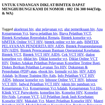
UNTUK UNDANGAN DIKLAT/BIMTEK DAPAT
MENGHUBUNGI KAMI DI NOMOR : 082 136 308 044(Telp.
& WA)
Tagged
akselerasi hiv
,
alur pelayanan vct
,
alur pemeriksaan hiv
,
Apa
Kepanjangan Vct
,
biaya pelatihan hiv
,
Biaya Pelatihan VCT
,
Bimtek Kesehatan Reproduksi Remaja
,
Bimtek konselor vct
,
bIMTEK Online VCT HIV
,
bimtek online vct hiv aids
,
BIMTEK
PELAYANAN PENDERITA HIV AIDS
,
Bimtek Penanggulangan
HIV/AIDS
,
Bimtek Perencanaan Bantuan Operasional Kesehatan
,
Bimtek VCT
,
Bimtek VCT HIV AIDS
,
Cek VCT HIV
,
dialog
konseling vct
,
diklat hiv
,
Diklat konselor vct
,
Diklat Online VCT
HIV
,
Dinkes Adakan Pelatihan Pelayanan Konseling Testing Bagi
,
Diskes Berikan Pelatihan Layanan Tes HIV
,
Dukungan &
Pengobatan (PDP) atau
,
ebook hiv
,
formulir vct hiv
,
HIV AIDS
Adalah
,
In House Training Hiv Aids
,
Info Pelatihan VCT HIV
AIDS
,
Inhouse konselor vct
,
Inhouse Online VCT HIV
,
Inhouse
VCT HIV
,
Jadwal Pelatihan VCT HIV
,
juknis hiv panduan vct
,
Kepanjangan Vct
,
Kepanjangan Vct Adalah
,
Kepanjangan Vct Hiv
,
Klinik VCT Purwokerto
,
konseling hiv
,
Konselor HIV
,
Konselor
Hiv/Aids
,
Layanan VCT
,
LJJ Pelatihan Jarak Jauh Kesehatan:
Konselor HIV
,
Makalah Vct
,
Materi Pelatihan Konselor HIV
,
Materi