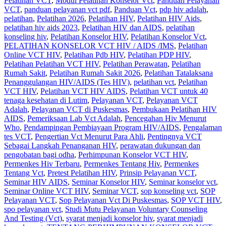
Pelatihan VCT
,
Modul Pelatihan Konselor Vct
,
Panduan Pelayanan
VCT
,
panduan pelayanan vct pdf
,
Panduan Vct
,
pdp hiv adalah
,
pelatihan
,
Pelatihan 2026
,
Pelatihan HIV
,
Pelatihan HIV Aids
,
pelatihan hiv aids 2023
,
Pelatihan HIV dan AIDS
,
pelatihan
konseling hiv
,
Pelatihan Konselor HIV
,
Pelatihan Konselor Vct
,
PELATIHAN KONSELOR VCT HIV / AIDS /IMS
,
Pelatihan
Online VCT HIV
,
Pelatihan Pdb HIV
,
Pelatihan PDP HIV
,
Pelatihan Pelatihan VCT HIV
,
Pelatihan Perawatan
,
Pelatihan
Rumah Sakit‎
,
Pelatihan Rumah Sakit 2026
,
Pelatihan Tatalaksana
Penanggulangan HIV/AIDS (Tes HIV)
,
pelatihan vct
,
Pelatihan
VCT HIV
,
Pelatihan VCT HIV AIDS
,
Pelatihan VCT untuk 40
tenaga kesehatan di Lutim
,
Pelayanan VCT
,
Pelayanan VCT
Adalah
,
Pelayanan VCT di Puskesmas
,
Pembukaan Pelatihan HIV
AIDS
,
Pemeriksaan Lab Vct Adalah
,
Pencegahan Hiv Menurut
Who
,
Pendampingan Pembiayaan Program HIV/AIDS
,
Pengalaman
tes VCT
,
Pengertian Vct Menurut Para Ahli
,
Pentingnya VCT
Sebagai Langkah Penanganan HIV
,
perawatan dukungan dan
pengobatan bagi odha
,
Perhimpunan Konselor VCT HIV
,
Permenkes Hiv Terbaru
,
Permenkes Tentang Hiv
,
Permenkes
Tentang Vct
,
Pretest Pelatihan HIV
,
Prinsip Pelayanan VCT
,
Seminar HIV AIDS
,
Seminar Konselor HIV
,
Seminar konselor vct
,
Seminar Online VCT HIV
,
Seminar VCT
,
sop konseling vct
,
SOP
Pelayanan VCT
,
Sop Pelayanan Vct Di Puskesmas
,
SOP VCT HIV
,
spo pelayanan vct
,
Studi Mutu Pelayanan Voluntary Counseling
And Testing (Vct)
,
syarat menjadi konselor hiv
,
syarat menjadi