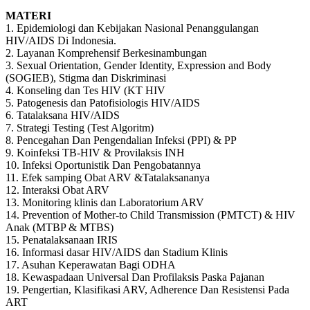
MATERI
1. Epidemiologi dan Kebijakan Nasional Penanggulangan
HIV/AIDS Di Indonesia.
2. Layanan Komprehensif Berkesinambungan
3. Sexual Orientation, Gender Identity, Expression and Body
(SOGIEB), Stigma dan Diskriminasi
4. Konseling dan Tes HIV (KT HIV
5. Patogenesis dan Patofisiologis HIV/AIDS
6. Tatalaksana HIV/AIDS
7. Strategi Testing (Test Algoritm)
8. Pencegahan Dan Pengendalian Infeksi (PPI) & PP
9. Koinfeksi TB-HIV & Provilaksis INH
10. Infeksi Oportunistik Dan Pengobatannya
11. Efek samping Obat ARV &Tatalaksananya
12. Interaksi Obat ARV
13. Monitoring klinis dan Laboratorium ARV
14. Prevention of Mother-to Child Transmission (PMTCT) & HIV
Anak (MTBP & MTBS)
15. Penatalaksanaan IRIS
16. Informasi dasar HIV/AIDS dan Stadium Klinis
17. Asuhan Keperawatan Bagi ODHA
18. Kewaspadaan Universal Dan Profilaksis Paska Pajanan
19. Pengertian, Klasifikasi ARV, Adherence Dan Resistensi Pada
ART