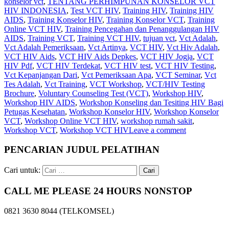
konselor vct
,
TENTANG PERHIMPUNAN KONSELOR VCT
HIV INDONESIA
,
Test VCT HIV
,
Training HIV
,
Training HIV
AIDS
,
Training Konselor HIV
,
Training Konselor VCT
,
Training
Online VCT HIV
,
Training Pencegahan dan Penanggulangan HIV
AIDS
,
Training VCT
,
Training VCT HIV
,
tujuan vct
,
Vct Adalah
,
Vct Adalah Pemeriksaan
,
Vct Artinya
,
VCT HIV
,
Vct Hiv Adalah
,
VCT HIV Aids
,
VCT HIV Aids Depkes
,
VCT HIV Jogja
,
VCT
HIV Pdf
,
VCT HIV Terdekat
,
VCT HIV test
,
VCT HIV Testing
,
Vct Kepanjangan Dari
,
Vct Pemeriksaan Apa
,
VCT Seminar
,
Vct
Tes Adalah
,
Vct Training
,
VCT Workshop
,
VCT/HIV Testing
Brochure
,
Voluntary Counseling Test (VCT)
,
Workshop HIV
,
Workshop HIV AIDS
,
Workshop Konseling dan Tesiting HIV Bagi
Petugas Kesehatan
,
Workshop Konselor HIV
,
Workshop Konselor
VCT
,
Workshop Online VCT HIV
,
workshop rumah sakit
,
Workshop VCT
,
Workshop VCT HIV
Leave a comment
PENCARIAN JUDUL PELATIHAN
Cari untuk:
CALL ME PLEASE 24 HOURS NONSTOP
0821 3630 8044 (TELKOMSEL)