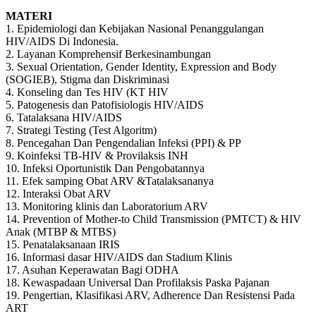
MATERI
1. Epidemiologi dan Kebijakan Nasional Penanggulangan
HIV/AIDS Di Indonesia.
2. Layanan Komprehensif Berkesinambungan
3. Sexual Orientation, Gender Identity, Expression and Body
(SOGIEB), Stigma dan Diskriminasi
4. Konseling dan Tes HIV (KT HIV
5. Patogenesis dan Patofisiologis HIV/AIDS
6. Tatalaksana HIV/AIDS
7. Strategi Testing (Test Algoritm)
8. Pencegahan Dan Pengendalian Infeksi (PPI) & PP
9. Koinfeksi TB-HIV & Provilaksis INH
10. Infeksi Oportunistik Dan Pengobatannya
11. Efek samping Obat ARV &Tatalaksananya
12. Interaksi Obat ARV
13. Monitoring klinis dan Laboratorium ARV
14. Prevention of Mother-to Child Transmission (PMTCT) & HIV
Anak (MTBP & MTBS)
15. Penatalaksanaan IRIS
16. Informasi dasar HIV/AIDS dan Stadium Klinis
17. Asuhan Keperawatan Bagi ODHA
18. Kewaspadaan Universal Dan Profilaksis Paska Pajanan
19. Pengertian, Klasifikasi ARV, Adherence Dan Resistensi Pada
ART