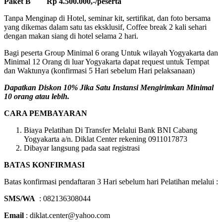
Paket B Rp 4.500.000,-/peserta
Tanpa Menginap di Hotel, seminar kit, sertifikat, dan foto bersama
yang dikemas dalam satu tas eksklusif, Coffee break 2 kali sehari
dengan makan siang di hotel selama 2 hari.
Bagi peserta Group Minimal 6 orang Untuk wilayah Yogyakarta dan
Minimal 12 Orang di luar Yogyakarta dapat request untuk Tempat
dan Waktunya (konfirmasi 5 Hari sebelum Hari pelaksanaan)
Dapatkan Diskon 10% Jika Satu Instansi Mengirimkan Minimal
10 orang atau lebih.
CARA PEMBAYARAN
Biaya Pelatihan Di Transfer Melalui Bank BNI Cabang
Yogyakarta a/n. Diklat Center rekening 0911017873
Dibayar langsung pada saat registrasi
BATAS KONFIRMASI
Batas konfirmasi pendaftaran 3 Hari sebelum hari Pelatihan melalui :
SMS/WA
: 082136308044
Email
: diklat.center@yahoo.com