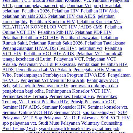
Pelatihan VCT
,
Modul Pelatihan Konselor Vct
,
Panduan Pelayanan
VCT
,
panduan pelayanan vct pdf
,
Panduan Vct
,
pdp hiv adalah
,
pelatihan
,
Pelatihan 2026
,
Pelatihan HIV
,
Pelatihan HIV Aids
,
pelatihan hiv aids 2023
,
Pelatihan HIV dan AIDS
,
pelatihan
konseling hiv
,
Pelatihan Konselor HIV
,
Pelatihan Konselor Vct
,
PELATIHAN KONSELOR VCT HIV / AIDS /IMS
,
Pelatihan
Online VCT HIV
,
Pelatihan Pdb HIV
,
Pelatihan PDP HIV
,
Pelatihan Pelatihan VCT HIV
,
Pelatihan Perawatan
,
Pelatihan
Rumah Sakit‎
,
Pelatihan Rumah Sakit 2026
,
Pelatihan Tatalaksana
Penanggulangan HIV/AIDS (Tes HIV)
,
pelatihan vct
,
Pelatihan
VCT HIV
,
Pelatihan VCT HIV AIDS
,
Pelatihan VCT untuk 40
tenaga kesehatan di Lutim
,
Pelayanan VCT
,
Pelayanan VCT
Adalah
,
Pelayanan VCT di Puskesmas
,
Pembukaan Pelatihan HIV
AIDS
,
Pemeriksaan Lab Vct Adalah
,
Pencegahan Hiv Menurut
Who
,
Pendampingan Pembiayaan Program HIV/AIDS
,
Pengalaman
tes VCT
,
Pengertian Vct Menurut Para Ahli
,
Pentingnya VCT
Sebagai Langkah Penanganan HIV
,
perawatan dukungan dan
pengobatan bagi odha
,
Perhimpunan Konselor VCT HIV
,
Permenkes Hiv Terbaru
,
Permenkes Tentang Hiv
,
Permenkes
Tentang Vct
,
Pretest Pelatihan HIV
,
Prinsip Pelayanan VCT
,
Seminar HIV AIDS
,
Seminar Konselor HIV
,
Seminar konselor vct
,
Seminar Online VCT HIV
,
Seminar VCT
,
sop konseling vct
,
SOP
Pelayanan VCT
,
Sop Pelayanan Vct Di Puskesmas
,
SOP VCT HIV
,
spo pelayanan vct
,
Studi Mutu Pelayanan Voluntary Counseling
And Testing (Vct)
,
syarat menjadi konselor hiv
,
syarat menjadi