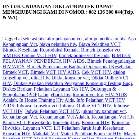
UNTUK UNDANGAN DIKLAT/BIMTEK DAPAT
MENGHUBUNGI KAMI DI NOMOR : 082 136 308 044(Telp.
& WA)
Tagged
akselerasi hiv
,
alur pelayanan vct
,
alur pemeriksaan hiv
,
Apa
Kepanjangan Vct
,
biaya pelatihan hiv
,
Biaya Pelatihan VCT
,
Bimtek Kesehatan Reproduksi Remaja
,
Bimtek konselor vct
,
bIMTEK Online VCT HIV
,
bimtek online vct hiv aids
,
BIMTEK
PELAYANAN PENDERITA HIV AIDS
,
Bimtek Penanggulangan
HIV/AIDS
,
Bimtek Perencanaan Bantuan Operasional Kesehatan
,
Bimtek VCT
,
Bimtek VCT HIV AIDS
,
Cek VCT HIV
,
dialog
konseling vct
,
diklat hiv
,
Diklat konselor vct
,
Diklat Online VCT
HIV
,
Dinkes Adakan Pelatihan Pelayanan Konseling Testing Bagi
,
Diskes Berikan Pelatihan Layanan Tes HIV
,
Dukungan &
Pengobatan (PDP) atau
,
ebook hiv
,
formulir vct hiv
,
HIV AIDS
Adalah
,
In House Training Hiv Aids
,
Info Pelatihan VCT HIV
AIDS
,
Inhouse konselor vct
,
Inhouse Online VCT HIV
,
Inhouse
VCT HIV
,
Jadwal Pelatihan VCT HIV
,
juknis hiv panduan vct
,
Kepanjangan Vct
,
Kepanjangan Vct Adalah
,
Kepanjangan Vct Hiv
,
Klinik VCT Purwokerto
,
konseling hiv
,
Konselor HIV
,
Konselor
Hiv/Aids
,
Layanan VCT
,
LJJ Pelatihan Jarak Jauh Kesehatan:
Konselor HIV
,
Makalah Vct
,
Materi Pelatihan Konselor HIV
,
Materi