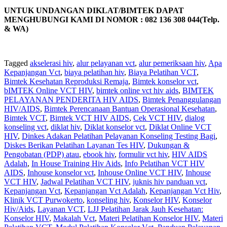
UNTUK UNDANGAN DIKLAT/BIMTEK DAPAT
MENGHUBUNGI KAMI DI NOMOR : 082 136 308 044(Telp.
& WA)
Tagged
akselerasi hiv
,
alur pelayanan vct
,
alur pemeriksaan hiv
,
Apa
Kepanjangan Vct
,
biaya pelatihan hiv
,
Biaya Pelatihan VCT
,
Bimtek Kesehatan Reproduksi Remaja
,
Bimtek konselor vct
,
bIMTEK Online VCT HIV
,
bimtek online vct hiv aids
,
BIMTEK
PELAYANAN PENDERITA HIV AIDS
,
Bimtek Penanggulangan
HIV/AIDS
,
Bimtek Perencanaan Bantuan Operasional Kesehatan
,
Bimtek VCT
,
Bimtek VCT HIV AIDS
,
Cek VCT HIV
,
dialog
konseling vct
,
diklat hiv
,
Diklat konselor vct
,
Diklat Online VCT
HIV
,
Dinkes Adakan Pelatihan Pelayanan Konseling Testing Bagi
,
Diskes Berikan Pelatihan Layanan Tes HIV
,
Dukungan &
Pengobatan (PDP) atau
,
ebook hiv
,
formulir vct hiv
,
HIV AIDS
Adalah
,
In House Training Hiv Aids
,
Info Pelatihan VCT HIV
AIDS
,
Inhouse konselor vct
,
Inhouse Online VCT HIV
,
Inhouse
VCT HIV
,
Jadwal Pelatihan VCT HIV
,
juknis hiv panduan vct
,
Kepanjangan Vct
,
Kepanjangan Vct Adalah
,
Kepanjangan Vct Hiv
,
Klinik VCT Purwokerto
,
konseling hiv
,
Konselor HIV
,
Konselor
Hiv/Aids
,
Layanan VCT
,
LJJ Pelatihan Jarak Jauh Kesehatan:
Konselor HIV
,
Makalah Vct
,
Materi Pelatihan Konselor HIV
,
Materi