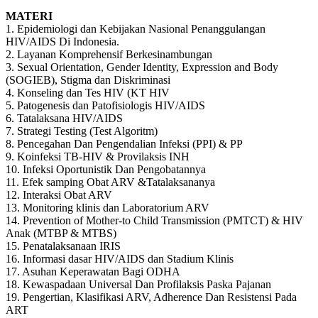
MATERI
1. Epidemiologi dan Kebijakan Nasional Penanggulangan
HIV/AIDS Di Indonesia.
2. Layanan Komprehensif Berkesinambungan
3. Sexual Orientation, Gender Identity, Expression and Body
(SOGIEB), Stigma dan Diskriminasi
4. Konseling dan Tes HIV (KT HIV
5. Patogenesis dan Patofisiologis HIV/AIDS
6. Tatalaksana HIV/AIDS
7. Strategi Testing (Test Algoritm)
8. Pencegahan Dan Pengendalian Infeksi (PPI) & PP
9. Koinfeksi TB-HIV & Provilaksis INH
10. Infeksi Oportunistik Dan Pengobatannya
11. Efek samping Obat ARV &Tatalaksananya
12. Interaksi Obat ARV
13. Monitoring klinis dan Laboratorium ARV
14. Prevention of Mother-to Child Transmission (PMTCT) & HIV
Anak (MTBP & MTBS)
15. Penatalaksanaan IRIS
16. Informasi dasar HIV/AIDS dan Stadium Klinis
17. Asuhan Keperawatan Bagi ODHA
18. Kewaspadaan Universal Dan Profilaksis Paska Pajanan
19. Pengertian, Klasifikasi ARV, Adherence Dan Resistensi Pada
ART