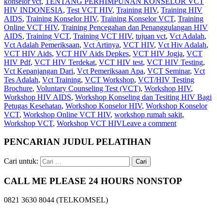
konselor vct
,
TENTANG PERHIMPUNAN KONSELOR VCT
HIV INDONESIA
,
Test VCT HIV
,
Training HIV
,
Training HIV
AIDS
,
Training Konselor HIV
,
Training Konselor VCT
,
Training
Online VCT HIV
,
Training Pencegahan dan Penanggulangan HIV
AIDS
,
Training VCT
,
Training VCT HIV
,
tujuan vct
,
Vct Adalah
,
Vct Adalah Pemeriksaan
,
Vct Artinya
,
VCT HIV
,
Vct Hiv Adalah
,
VCT HIV Aids
,
VCT HIV Aids Depkes
,
VCT HIV Jogja
,
VCT
HIV Pdf
,
VCT HIV Terdekat
,
VCT HIV test
,
VCT HIV Testing
,
Vct Kepanjangan Dari
,
Vct Pemeriksaan Apa
,
VCT Seminar
,
Vct
Tes Adalah
,
Vct Training
,
VCT Workshop
,
VCT/HIV Testing
Brochure
,
Voluntary Counseling Test (VCT)
,
Workshop HIV
,
Workshop HIV AIDS
,
Workshop Konseling dan Tesiting HIV Bagi
Petugas Kesehatan
,
Workshop Konselor HIV
,
Workshop Konselor
VCT
,
Workshop Online VCT HIV
,
workshop rumah sakit
,
Workshop VCT
,
Workshop VCT HIV
Leave a comment
PENCARIAN JUDUL PELATIHAN
Cari untuk:
CALL ME PLEASE 24 HOURS NONSTOP
0821 3630 8044 (TELKOMSEL)