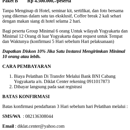
Paket B Rp 4.500.000,-/peserta
Tanpa Menginap di Hotel, seminar kit, sertifikat, dan foto bersama
yang dikemas dalam satu tas eksklusif, Coffee break 2 kali sehari
dengan makan siang di hotel selama 2 hari.
Bagi peserta Group Minimal 6 orang Untuk wilayah Yogyakarta dan
Minimal 12 Orang di luar Yogyakarta dapat request untuk Tempat
dan Waktunya (konfirmasi 5 Hari sebelum Hari pelaksanaan)
Dapatkan Diskon 10% Jika Satu Instansi Mengirimkan Minimal
10 orang atau lebih.
CARA PEMBAYARAN
Biaya Pelatihan Di Transfer Melalui Bank BNI Cabang
Yogyakarta a/n. Diklat Center rekening 0911017873
Dibayar langsung pada saat registrasi
BATAS KONFIRMASI
Batas konfirmasi pendaftaran 3 Hari sebelum hari Pelatihan melalui :
SMS/WA
: 082136308044
Email
: diklat.center@yahoo.com