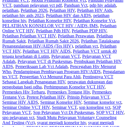
Pelatihan VCT
,
Modul Pelatihan Konselor Vct
,
Panduan Pelayanan
VCT
,
panduan pelayanan vct pdf
,
Panduan Vct
,
pdp hiv adalah
,
pelatihan
,
Pelatihan 2026
,
Pelatihan HIV
,
Pelatihan HIV Aids
,
pelatihan hiv aids 2023
,
Pelatihan HIV dan AIDS
,
pelatihan
konseling hiv
,
Pelatihan Konselor HIV
,
Pelatihan Konselor Vct
,
PELATIHAN KONSELOR VCT HIV / AIDS /IMS
,
Pelatihan
Online VCT HIV
,
Pelatihan Pdb HIV
,
Pelatihan PDP HIV
,
Pelatihan Pelatihan VCT HIV
,
Pelatihan Perawatan
,
Pelatihan
Rumah Sakit‎
,
Pelatihan Rumah Sakit 2026
,
Pelatihan Tatalaksana
Penanggulangan HIV/AIDS (Tes HIV)
,
pelatihan vct
,
Pelatihan
VCT HIV
,
Pelatihan VCT HIV AIDS
,
Pelatihan VCT untuk 40
tenaga kesehatan di Lutim
,
Pelayanan VCT
,
Pelayanan VCT
Adalah
,
Pelayanan VCT di Puskesmas
,
Pembukaan Pelatihan HIV
AIDS
,
Pemeriksaan Lab Vct Adalah
,
Pencegahan Hiv Menurut
Who
,
Pendampingan Pembiayaan Program HIV/AIDS
,
Pengalaman
tes VCT
,
Pengertian Vct Menurut Para Ahli
,
Pentingnya VCT
Sebagai Langkah Penanganan HIV
,
perawatan dukungan dan
pengobatan bagi odha
,
Perhimpunan Konselor VCT HIV
,
Permenkes Hiv Terbaru
,
Permenkes Tentang Hiv
,
Permenkes
Tentang Vct
,
Pretest Pelatihan HIV
,
Prinsip Pelayanan VCT
,
Seminar HIV AIDS
,
Seminar Konselor HIV
,
Seminar konselor vct
,
Seminar Online VCT HIV
,
Seminar VCT
,
sop konseling vct
,
SOP
Pelayanan VCT
,
Sop Pelayanan Vct Di Puskesmas
,
SOP VCT HIV
,
spo pelayanan vct
,
Studi Mutu Pelayanan Voluntary Counseling
And Testing (Vct)
,
syarat menjadi konselor hiv
,
syarat menjadi