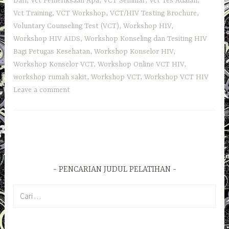
Dari
,
Vct Pemeriksaan Apa
,
VCT Seminar
,
Vct Tes Adalah
,
Vct Training
,
VCT Workshop
,
VCT/HIV Testing Brochure
,
Voluntary Counseling Test (VCT)
,
Workshop HIV
,
Workshop HIV AIDS
,
Workshop Konseling dan Tesiting HIV
Bagi Petugas Kesehatan
,
Workshop Konselor HIV
,
Workshop Konselor VCT
,
Workshop Online VCT HIV
,
workshop rumah sakit
,
Workshop VCT
,
Workshop VCT HIV
Leave a comment
PENCARIAN JUDUL PELATIHAN
Cari
untuk: