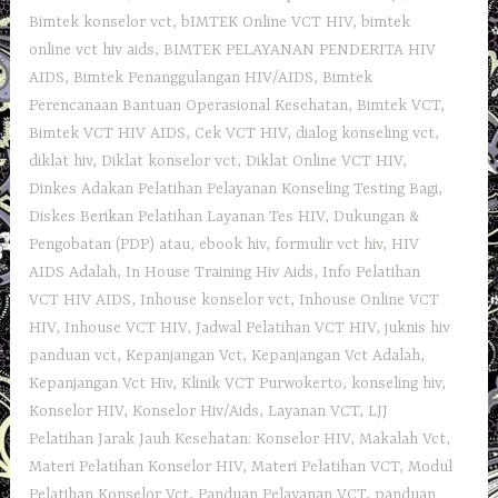
Bimtek konselor vct
,
bIMTEK Online VCT HIV
,
bimtek
online vct hiv aids
,
BIMTEK PELAYANAN PENDERITA HIV
AIDS
,
Bimtek Penanggulangan HIV/AIDS
,
Bimtek
Perencanaan Bantuan Operasional Kesehatan
,
Bimtek VCT
,
Bimtek VCT HIV AIDS
,
Cek VCT HIV
,
dialog konseling vct
,
diklat hiv
,
Diklat konselor vct
,
Diklat Online VCT HIV
,
Dinkes Adakan Pelatihan Pelayanan Konseling Testing Bagi
,
Diskes Berikan Pelatihan Layanan Tes HIV
,
Dukungan &
Pengobatan (PDP) atau
,
ebook hiv
,
formulir vct hiv
,
HIV
AIDS Adalah
,
In House Training Hiv Aids
,
Info Pelatihan
VCT HIV AIDS
,
Inhouse konselor vct
,
Inhouse Online VCT
HIV
,
Inhouse VCT HIV
,
Jadwal Pelatihan VCT HIV
,
juknis hiv
panduan vct
,
Kepanjangan Vct
,
Kepanjangan Vct Adalah
,
Kepanjangan Vct Hiv
,
Klinik VCT Purwokerto
,
konseling hiv
,
Konselor HIV
,
Konselor Hiv/Aids
,
Layanan VCT
,
LJJ
Pelatihan Jarak Jauh Kesehatan: Konselor HIV
,
Makalah Vct
,
Materi Pelatihan Konselor HIV
,
Materi Pelatihan VCT
,
Modul
Pelatihan Konselor Vct
,
Panduan Pelayanan VCT
,
panduan