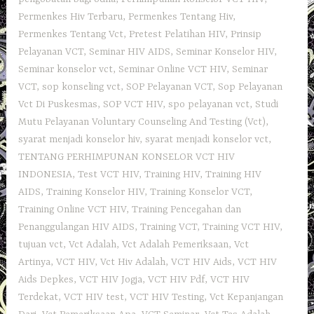
Permenkes Hiv Terbaru
,
Permenkes Tentang Hiv
,
Permenkes Tentang Vct
,
Pretest Pelatihan HIV
,
Prinsip
Pelayanan VCT
,
Seminar HIV AIDS
,
Seminar Konselor HIV
,
Seminar konselor vct
,
Seminar Online VCT HIV
,
Seminar
VCT
,
sop konseling vct
,
SOP Pelayanan VCT
,
Sop Pelayanan
Vct Di Puskesmas
,
SOP VCT HIV
,
spo pelayanan vct
,
Studi
Mutu Pelayanan Voluntary Counseling And Testing (Vct)
,
syarat menjadi konselor hiv
,
syarat menjadi konselor vct
,
TENTANG PERHIMPUNAN KONSELOR VCT HIV
INDONESIA
,
Test VCT HIV
,
Training HIV
,
Training HIV
AIDS
,
Training Konselor HIV
,
Training Konselor VCT
,
Training Online VCT HIV
,
Training Pencegahan dan
Penanggulangan HIV AIDS
,
Training VCT
,
Training VCT HIV
,
tujuan vct
,
Vct Adalah
,
Vct Adalah Pemeriksaan
,
Vct
Artinya
,
VCT HIV
,
Vct Hiv Adalah
,
VCT HIV Aids
,
VCT HIV
Aids Depkes
,
VCT HIV Jogja
,
VCT HIV Pdf
,
VCT HIV
Terdekat
,
VCT HIV test
,
VCT HIV Testing
,
Vct Kepanjangan