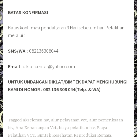
BATAS KONFIRMASI
Batas konfirmasi pendaftaran 3 Hari sebelum hari Pelatihan
melalui :
SMS/WA
: 082136308044
Email
: diklat.center@yahoo.com
UNTUK UNDANGAN DIKLAT/BIMTEK DAPAT MENGHUBUNGI
KAMI DI NOMOR : 082 136 308 044(Telp. & WA)
Tagged
akselerasi hiv
,
alur pelayanan vct
,
alur pemeriksaan
hiv
,
Apa Kepanjangan Vct
,
biaya pelatihan hiv
,
Biaya
Pelatihan VCT
,
Bimtek Kesehatan Reproduksi Remaja
,