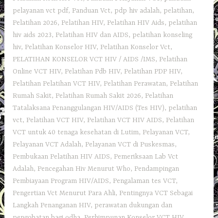
pelayanan vct pdf
,
Panduan Vct
,
pdp hiv adalah
,
pelatihan
,
Pelatihan 2026
,
Pelatihan HIV
,
Pelatihan HIV Aids
,
pelatihan
hiv aids 2023
,
Pelatihan HIV dan AIDS
,
pelatihan konseling
hiv
,
Pelatihan Konselor HIV
,
Pelatihan Konselor Vct
,
PELATIHAN KONSELOR VCT HIV / AIDS /IMS
,
Pelatihan
Online VCT HIV
,
Pelatihan Pdb HIV
,
Pelatihan PDP HIV
,
Pelatihan Pelatihan VCT HIV
,
Pelatihan Perawatan
,
Pelatihan
Rumah Sakit‎
,
Pelatihan Rumah Sakit 2026
,
Pelatihan
Tatalaksana Penanggulangan HIV/AIDS (Tes HIV)
,
pelatihan
vct
,
Pelatihan VCT HIV
,
Pelatihan VCT HIV AIDS
,
Pelatihan
VCT untuk 40 tenaga kesehatan di Lutim
,
Pelayanan VCT
,
Pelayanan VCT Adalah
,
Pelayanan VCT di Puskesmas
,
Pembukaan Pelatihan HIV AIDS
,
Pemeriksaan Lab Vct
Adalah
,
Pencegahan Hiv Menurut Who
,
Pendampingan
Pembiayaan Program HIV/AIDS
,
Pengalaman tes VCT
,
Pengertian Vct Menurut Para Ahli
,
Pentingnya VCT Sebagai
Langkah Penanganan HIV
,
perawatan dukungan dan
pengobatan bagi odha
,
Perhimpunan Konselor VCT HIV
,