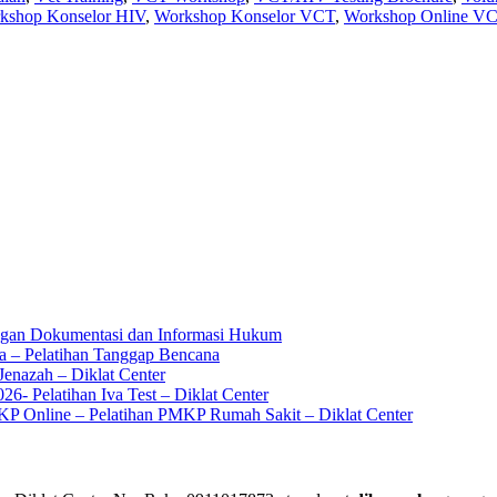
kshop Konselor HIV
,
Workshop Konselor VCT
,
Workshop Online V
ingan Dokumentasi dan Informasi Hukum
a – Pelatihan Tanggap Bencana
enazah – Diklat Center
6- Pelatihan Iva Test – Diklat Center
KP Online – Pelatihan PMKP Rumah Sakit – Diklat Center