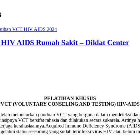
s
atihan VCT HIV AIDS 2024
 HIV AIDS Rumah Sakit – Diklat Center
PELATIHAN KHUSUS
“VCT (VOLUNTARY CONSELING AND TESTING) HIV-AIDS
 telah meluncurkan panduan VCT yang berguna dalam mendeteksi dan
sipnya VCT bersifat rahasia dan dilakukan secara sukarela. Artinya ha
 terjaga kerahasiaannya.Acquired Immune Deficiency Syndrome (AIDS)
tahui status seseorang yang sudah terinfeksi virus HIV atau belum m