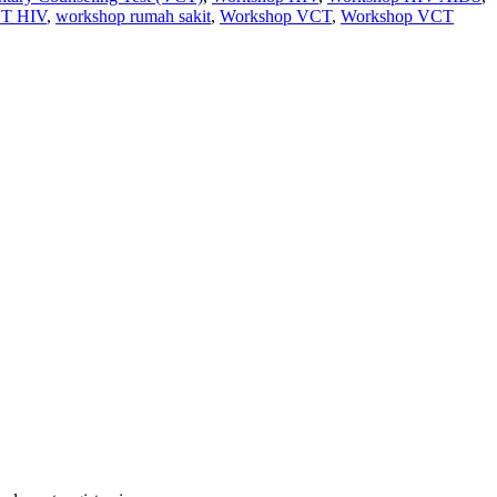
CT HIV
,
workshop rumah sakit
,
Workshop VCT
,
Workshop VCT