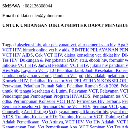
SMS/WA
: 082136308044
Email
: diklat.center@yahoo.com
UNTUK UNDANGAN DIKLAT/BIMTEK DAPAT MENGHUBUNGI 
Tagged
akselerasi hiv
,
alur pelayanan vct
,
alur pemeriksaan hiv
,
Apa 
VCT HIV
,
bimtek online vct hiv aids
,
BIMTEK PELAYANAN PEN
VCT HIV AIDS
,
Cek VCT HIV
,
dialog konseling vct
,
diklat hiv
,
Dik
Tes HIV
,
Dukungan & Pengobatan (PDP) atau
,
ebook hiv
,
formulir v
Inhouse VCT HIV
,
Jadwal Pelatihan VCT HIV
,
juknis hiv panduan v
Hiv/Aids
,
Layanan VCT
,
LJJ Pelatihan Jarak Jauh Kesehatan: Konse
panduan pelayanan vct pdf
,
Panduan Vct
,
pdp hiv adalah
,
pelatihan
,
Konselor HIV
,
Pelatihan Konselor Vct
,
PELATIHAN KONSELOR VC
Perawatan
,
Pelatihan Rumah Sakit‎
,
Pelatihan Rumah Sakit 2026
,
Pel
untuk 40 tenaga kesehatan di Lutim
,
Pelayanan VCT
,
Pelayanan VC
Pendampingan Pembiayaan Program HIV/AIDS
,
Pengalaman tes V
odha
,
Perhimpunan Konselor VCT HIV
,
Permenkes Hiv Terbaru
,
Pe
Seminar konselor vct
,
Seminar Online VCT HIV
,
Seminar VCT
,
sop 
Counseling And Testing (Vct)
,
syarat menjadi konselor hiv
,
syarat me
AIDS
,
Training Konselor HIV
,
Training Konselor VCT
,
Training On
Adalah Pemeriksaan
,
Vct Artinya
,
VCT HIV
,
Vct Hiv Adalah
,
VCT 
Kepanjangan Dari
,
Vct Pemeriksaan Apa
,
VCT Seminar
,
Vct Tes Ad