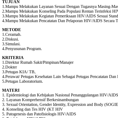
TUJUAN
1.Mampu Melakukan Layanan Sesuai Dengan Tugasnya Masing-Mas
2.Mampu Melakukan Konseling Pada Populasi Rentan Terinfeksi HI
3.Mampu Melakukan Kegiatan Pemeriksaan HIV/AIDS Sesuai Stand
4.Mampu Melakukan Pencatatan Dan Pelaporan HIV/AIDS Secara T
METODE
1.Ceramah.
2.Diskusi.
3.Simulasi.
4.Penyusunan Program.
KRITERIA
1.Direktur Rumah Sakit/Pimpinan/Manajer
2.Dokter
3.Petugas KIA/ TB,
4.Perawat/ Petugas Kesehatan Lain Sebagai Petugas Pencatatan Dan 
5.Petugas Laboratorium.
MATERI
1. Epidemiologi dan Kebijakan Nasional Penanggulangan HIV/AIDS 
2. Layanan Komprehensif Berkesinambungan
3. Sexual Orientation, Gender Identity, Expression and Body (SOGIE
4. Konseling dan Tes HIV (KT HIV
5. Patogenesis dan Patofisiologis HIV/AIDS