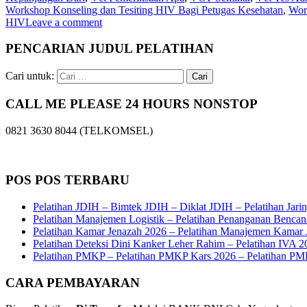
Workshop Konseling dan Tesiting HIV Bagi Petugas Kesehatan
,
Wor
HIV
Leave a comment
PENCARIAN JUDUL PELATIHAN
Cari untuk:
CALL ME PLEASE 24 HOURS NONSTOP
0821 3630 8044 (TELKOMSEL)
POS POS TERBARU
Pelatihan JDIH – Bimtek JDIH – Diklat JDIH – Pelatihan Jar
Pelatihan Manajemen Logistik – Pelatihan Penanganan Bencan
Pelatihan Kamar Jenazah 2026 – Pelatihan Manajemen Kamar J
Pelatihan Deteksi Dini Kanker Leher Rahim – Pelatihan IVA 202
Pelatihan PMKP – Pelatihan PMKP Kars 2026 – Pelatihan PM
CARA PEMBAYARAN