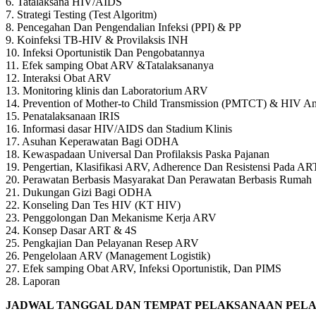
6. Tatalaksana HIV/AIDS
7. Strategi Testing (Test Algoritm)
8. Pencegahan Dan Pengendalian Infeksi (PPI) & PP
9. Koinfeksi TB-HIV & Provilaksis INH
10. Infeksi Oportunistik Dan Pengobatannya
11. Efek samping Obat ARV &Tatalaksananya
12. Interaksi Obat ARV
13. Monitoring klinis dan Laboratorium ARV
14. Prevention of Mother-to Child Transmission (PMTCT) & HIV
15. Penatalaksanaan IRIS
16. Informasi dasar HIV/AIDS dan Stadium Klinis
17. Asuhan Keperawatan Bagi ODHA
18. Kewaspadaan Universal Dan Profilaksis Paska Pajanan
19. Pengertian, Klasifikasi ARV, Adherence Dan Resistensi Pada AR
20. Perawatan Berbasis Masyarakat Dan Perawatan Berbasis Rumah
21. Dukungan Gizi Bagi ODHA
22. Konseling Dan Tes HIV (KT HIV)
23. Penggolongan Dan Mekanisme Kerja ARV
24. Konsep Dasar ART & 4S
25. Pengkajian Dan Pelayanan Resep ARV
26. Pengelolaan ARV (Management Logistik)
27. Efek samping Obat ARV, Infeksi Oportunistik, Dan PIMS
28. Laporan
JADWAL TANGGAL DAN TEMPAT PELAKSANAAN PELAT