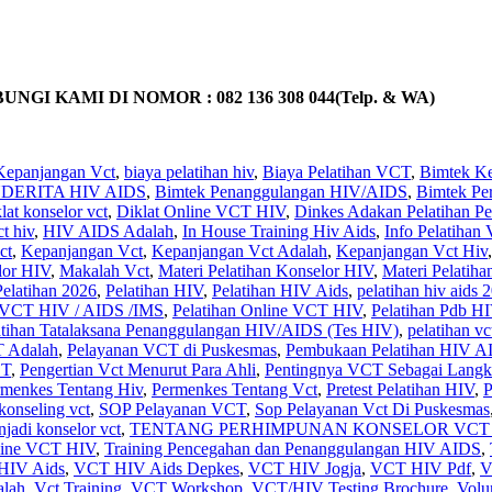
KAMI DI NOMOR : 082 136 308 044(Telp. & WA)
Kepanjangan Vct
,
biaya pelatihan hiv
,
Biaya Pelatihan VCT
,
Bimtek Ke
DERITA HIV AIDS
,
Bimtek Penanggulangan HIV/AIDS
,
Bimtek Pe
lat konselor vct
,
Diklat Online VCT HIV
,
Dinkes Adakan Pelatihan Pe
ct hiv
,
HIV AIDS Adalah
,
In House Training Hiv Aids
,
Info Pelatiha
ct
,
Kepanjangan Vct
,
Kepanjangan Vct Adalah
,
Kepanjangan Vct Hiv
lor HIV
,
Makalah Vct
,
Materi Pelatihan Konselor HIV
,
Materi Pelatih
Pelatihan 2026
,
Pelatihan HIV
,
Pelatihan HIV Aids
,
pelatihan hiv aids 
T HIV / AIDS /IMS
,
Pelatihan Online VCT HIV
,
Pelatihan Pdb H
atihan Tatalaksana Penanggulangan HIV/AIDS (Tes HIV)
,
pelatihan vc
T Adalah
,
Pelayanan VCT di Puskesmas
,
Pembukaan Pelatihan HIV A
CT
,
Pengertian Vct Menurut Para Ahli
,
Pentingnya VCT Sebagai Lang
rmenkes Tentang Hiv
,
Permenkes Tentang Vct
,
Pretest Pelatihan HIV
,
P
konseling vct
,
SOP Pelayanan VCT
,
Sop Pelayanan Vct Di Puskesmas
njadi konselor vct
,
TENTANG PERHIMPUNAN KONSELOR VCT 
line VCT HIV
,
Training Pencegahan dan Penanggulangan HIV AIDS
,
HIV Aids
,
VCT HIV Aids Depkes
,
VCT HIV Jogja
,
VCT HIV Pdf
,
V
alah
,
Vct Training
,
VCT Workshop
,
VCT/HIV Testing Brochure
,
Volu