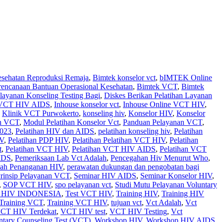
sehatan Reproduksi Remaja
,
Bimtek konselor vct
,
bIMTEK Online
rencanaan Bantuan Operasional Kesehatan
,
Bimtek VCT
,
Bimtek
layanan Konseling Testing Bagi
,
Diskes Berikan Pelatihan Layanan
n VCT HIV AIDS
,
Inhouse konselor vct
,
Inhouse Online VCT HIV
,
,
Klinik VCT Purwokerto
,
konseling hiv
,
Konselor HIV
,
Konselor
an VCT
,
Modul Pelatihan Konselor Vct
,
Panduan Pelayanan VCT
,
2023
,
Pelatihan HIV dan AIDS
,
pelatihan konseling hiv
,
Pelatihan
IV
,
Pelatihan PDP HIV
,
Pelatihan Pelatihan VCT HIV
,
Pelatihan
t
,
Pelatihan VCT HIV
,
Pelatihan VCT HIV AIDS
,
Pelatihan VCT
IDS
,
Pemeriksaan Lab Vct Adalah
,
Pencegahan Hiv Menurut Who
,
kah Penanganan HIV
,
perawatan dukungan dan pengobatan bagi
rinsip Pelayanan VCT
,
Seminar HIV AIDS
,
Seminar Konselor HIV
,
,
SOP VCT HIV
,
spo pelayanan vct
,
Studi Mutu Pelayanan Voluntary
HIV INDONESIA
,
Test VCT HIV
,
Training HIV
,
Training HIV
Training VCT
,
Training VCT HIV
,
tujuan vct
,
Vct Adalah
,
Vct
CT HIV Terdekat
,
VCT HIV test
,
VCT HIV Testing
,
Vct
ntary Counseling Test (VCT)
,
Workshop HIV
,
Workshop HIV AIDS
,