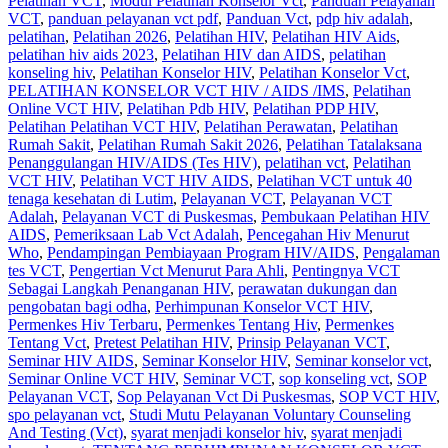
Pelatihan VCT
,
Modul Pelatihan Konselor Vct
,
Panduan Pelayanan
VCT
,
panduan pelayanan vct pdf
,
Panduan Vct
,
pdp hiv adalah
,
pelatihan
,
Pelatihan 2026
,
Pelatihan HIV
,
Pelatihan HIV Aids
,
pelatihan hiv aids 2023
,
Pelatihan HIV dan AIDS
,
pelatihan
konseling hiv
,
Pelatihan Konselor HIV
,
Pelatihan Konselor Vct
,
PELATIHAN KONSELOR VCT HIV / AIDS /IMS
,
Pelatihan
Online VCT HIV
,
Pelatihan Pdb HIV
,
Pelatihan PDP HIV
,
Pelatihan Pelatihan VCT HIV
,
Pelatihan Perawatan
,
Pelatihan
Rumah Sakit‎
,
Pelatihan Rumah Sakit 2026
,
Pelatihan Tatalaksana
Penanggulangan HIV/AIDS (Tes HIV)
,
pelatihan vct
,
Pelatihan
VCT HIV
,
Pelatihan VCT HIV AIDS
,
Pelatihan VCT untuk 40
tenaga kesehatan di Lutim
,
Pelayanan VCT
,
Pelayanan VCT
Adalah
,
Pelayanan VCT di Puskesmas
,
Pembukaan Pelatihan HIV
AIDS
,
Pemeriksaan Lab Vct Adalah
,
Pencegahan Hiv Menurut
Who
,
Pendampingan Pembiayaan Program HIV/AIDS
,
Pengalaman
tes VCT
,
Pengertian Vct Menurut Para Ahli
,
Pentingnya VCT
Sebagai Langkah Penanganan HIV
,
perawatan dukungan dan
pengobatan bagi odha
,
Perhimpunan Konselor VCT HIV
,
Permenkes Hiv Terbaru
,
Permenkes Tentang Hiv
,
Permenkes
Tentang Vct
,
Pretest Pelatihan HIV
,
Prinsip Pelayanan VCT
,
Seminar HIV AIDS
,
Seminar Konselor HIV
,
Seminar konselor vct
,
Seminar Online VCT HIV
,
Seminar VCT
,
sop konseling vct
,
SOP
Pelayanan VCT
,
Sop Pelayanan Vct Di Puskesmas
,
SOP VCT HIV
,
spo pelayanan vct
,
Studi Mutu Pelayanan Voluntary Counseling
And Testing (Vct)
,
syarat menjadi konselor hiv
,
syarat menjadi