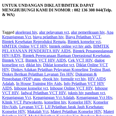
UNTUK UNDANGAN DIKLAT/BIMTEK DAPAT
MENGHUBUNGI KAMI DI NOMOR : 082 136 308 044(Telp.
& WA)
Tagged
akselerasi hiv
,
alur pelayanan vct
,
alur pemeriksaan hiv
,
Apa
Kepanjangan Vct
,
biaya pelatihan hiv
,
Biaya Pelatihan VCT
,
Bimtek Kesehatan Reproduksi Remaja
,
Bimtek konselor vct
,
bIMTEK Online VCT HIV
,
bimtek online vct hiv aids
,
BIMTEK
PELAYANAN PENDERITA HIV AIDS
,
Bimtek Penanggulangan
HIV/AIDS
,
Bimtek Perencanaan Bantuan Operasional Kesehatan
,
Bimtek VCT
,
Bimtek VCT HIV AIDS
,
Cek VCT HIV
,
dialog
konseling vct
,
diklat hiv
,
Diklat konselor vct
,
Diklat Online VCT
HIV
,
Dinkes Adakan Pelatihan Pelayanan Konseling Testing Bagi
,
Diskes Berikan Pelatihan Layanan Tes HIV
,
Dukungan &
Pengobatan (PDP) atau
,
ebook hiv
,
formulir vct hiv
,
HIV AIDS
Adalah
,
In House Training Hiv Aids
,
Info Pelatihan VCT HIV
AIDS
,
Inhouse konselor vct
,
Inhouse Online VCT HIV
,
Inhouse
VCT HIV
,
Jadwal Pelatihan VCT HIV
,
juknis hiv panduan vct
,
Kepanjangan Vct
,
Kepanjangan Vct Adalah
,
Kepanjangan Vct Hiv
,
Klinik VCT Purwokerto
,
konseling hiv
,
Konselor HIV
,
Konselor
Hiv/Aids
,
Layanan VCT
,
LJJ Pelatihan Jarak Jauh Kesehatan:
Konselor HIV
,
Makalah Vct
,
Materi Pelatihan Konselor HIV
,
Materi