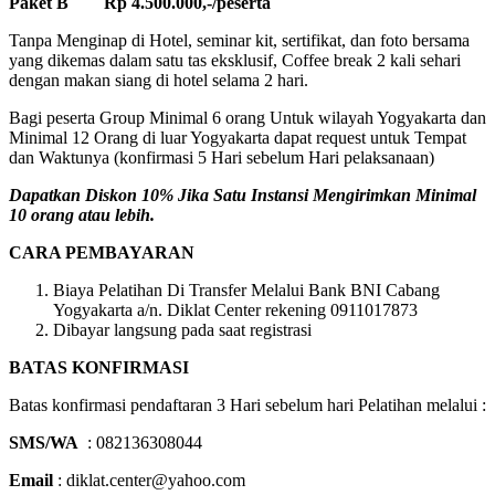
Paket B Rp 4.500.000,-/peserta
Tanpa Menginap di Hotel, seminar kit, sertifikat, dan foto bersama
yang dikemas dalam satu tas eksklusif, Coffee break 2 kali sehari
dengan makan siang di hotel selama 2 hari.
Bagi peserta Group Minimal 6 orang Untuk wilayah Yogyakarta dan
Minimal 12 Orang di luar Yogyakarta dapat request untuk Tempat
dan Waktunya (konfirmasi 5 Hari sebelum Hari pelaksanaan)
Dapatkan Diskon 10% Jika Satu Instansi Mengirimkan Minimal
10 orang atau lebih.
CARA PEMBAYARAN
Biaya Pelatihan Di Transfer Melalui Bank BNI Cabang
Yogyakarta a/n. Diklat Center rekening 0911017873
Dibayar langsung pada saat registrasi
BATAS KONFIRMASI
Batas konfirmasi pendaftaran 3 Hari sebelum hari Pelatihan melalui :
SMS/WA
: 082136308044
Email
: diklat.center@yahoo.com