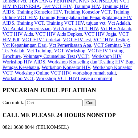
konselor vct
,
TENTANG PERHIMPUNAN KONSELOR VCT
HIV INDONESIA
,
Test VCT HIV
,
Training HIV
,
Training HIV
AIDS
,
Training Konselor HIV
,
Training Konselor VCT
,
Training
Online VCT HIV
,
Training Pencegahan dan Penanggulangan HIV
AIDS
,
Training VCT
,
Training VCT HIV
,
tujuan vct
,
Vct Adalah
,
Vct Adalah Pemeriksaan
,
Vct Artinya
,
VCT HIV
,
Vct Hiv Adalah
,
VCT HIV Aids
,
VCT HIV Aids Depkes
,
VCT HIV Jogja
,
VCT
HIV Pdf
,
VCT HIV Terdekat
,
VCT HIV test
,
VCT HIV Testing
,
Vct Kepanjangan Dari
,
Vct Pemeriksaan Apa
,
VCT Seminar
,
Vct
Tes Adalah
,
Vct Training
,
VCT Workshop
,
VCT/HIV Testing
Brochure
,
Voluntary Counseling Test (VCT)
,
Workshop HIV
,
Workshop HIV AIDS
,
Workshop Konseling dan Tesiting HIV Bagi
Petugas Kesehatan
,
Workshop Konselor HIV
,
Workshop Konselor
VCT
,
Workshop Online VCT HIV
,
workshop rumah sakit
,
Workshop VCT
,
Workshop VCT HIV
Leave a comment
PENCARIAN JUDUL PELATIHAN
Cari untuk:
CALL ME PLEASE 24 HOURS NONSTOP
0821 3630 8044 (TELKOMSEL)