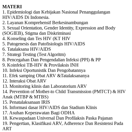
MATERI
1. Epidemiologi dan Kebijakan Nasional Penanggulangan
HIV/AIDS Di Indonesia.
2. Layanan Komprehensif Berkesinambungan
3. Sexual Orientation, Gender Identity, Expression and Body
(SOGIEB), Stigma dan Diskriminasi
4. Konseling dan Tes HIV (KT HIV
5. Patogenesis dan Patofisiologis HIV/AIDS
6. Tatalaksana HIV/AIDS
7. Strategi Testing (Test Algoritm)
8. Pencegahan Dan Pengendalian Infeksi (PPI) & PP
9. Koinfeksi TB-HIV & Provilaksis INH
10. Infeksi Oportunistik Dan Pengobatannya
11. Efek samping Obat ARV &Tatalaksananya
12. Interaksi Obat ARV
13. Monitoring klinis dan Laboratorium ARV
14. Prevention of Mother-to Child Transmission (PMTCT) & HIV
Anak (MTBP & MTBS)
15. Penatalaksanaan IRIS
16. Informasi dasar HIV/AIDS dan Stadium Klinis
17. Asuhan Keperawatan Bagi ODHA
18. Kewaspadaan Universal Dan Profilaksis Paska Pajanan
19. Pengertian, Klasifikasi ARV, Adherence Dan Resistensi Pada
ART