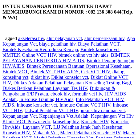
UNTUK UNDANGAN DIKLAT/BIMTEK DAPAT
MENGHUBUNGI KAMI DI NOMOR : 082 136 308 044(Telp.
& WA)
Tagged
akselerasi hiv
,
alur pelayanan vct
,
alur pemeriksaan hiv
,
Apa
Kepanjangan Vct
,
biaya pelatihan hiv
,
Biaya Pelatihan VCT
,
Bimtek Kesehatan Reproduksi Remaja
,
Bimtek konselor vct
,
bIMTEK Online VCT HIV
,
bimtek online vct hiv aids
,
BIMTEK
PELAYANAN PENDERITA HIV AIDS
,
Bimtek Penanggulangan
HIV/AIDS
,
Bimtek Perencanaan Bantuan Operasional Kesehatan
,
Bimtek VCT
,
Bimtek VCT HIV AIDS
,
Cek VCT HIV
,
dialog
konseling vct
,
diklat hiv
,
Diklat konselor vct
,
Diklat Online VCT
HIV
,
Dinkes Adakan Pelatihan Pelayanan Konseling Testing Bagi
,
Diskes Berikan Pelatihan Layanan Tes HIV
,
Dukungan &
Pengobatan (PDP) atau
,
ebook hiv
,
formulir vct hiv
,
HIV AIDS
Adalah
,
In House Training Hiv Aids
,
Info Pelatihan VCT HIV
AIDS
,
Inhouse konselor vct
,
Inhouse Online VCT HIV
,
Inhouse
VCT HIV
,
Jadwal Pelatihan VCT HIV
,
juknis hiv panduan vct
,
Kepanjangan Vct
,
Kepanjangan Vct Adalah
,
Kepanjangan Vct Hiv
,
Klinik VCT Purwokerto
,
konseling hiv
,
Konselor HIV
,
Konselor
Hiv/Aids
,
Layanan VCT
,
LJJ Pelatihan Jarak Jauh Kesehatan:
Konselor HIV
,
Makalah Vct
,
Materi Pelatihan Konselor HIV
,
Materi