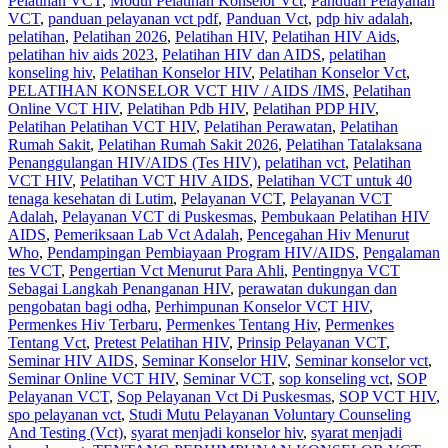
Pelatihan VCT
,
Modul Pelatihan Konselor Vct
,
Panduan Pelayanan
VCT
,
panduan pelayanan vct pdf
,
Panduan Vct
,
pdp hiv adalah
,
pelatihan
,
Pelatihan 2026
,
Pelatihan HIV
,
Pelatihan HIV Aids
,
pelatihan hiv aids 2023
,
Pelatihan HIV dan AIDS
,
pelatihan
konseling hiv
,
Pelatihan Konselor HIV
,
Pelatihan Konselor Vct
,
PELATIHAN KONSELOR VCT HIV / AIDS /IMS
,
Pelatihan
Online VCT HIV
,
Pelatihan Pdb HIV
,
Pelatihan PDP HIV
,
Pelatihan Pelatihan VCT HIV
,
Pelatihan Perawatan
,
Pelatihan
Rumah Sakit‎
,
Pelatihan Rumah Sakit 2026
,
Pelatihan Tatalaksana
Penanggulangan HIV/AIDS (Tes HIV)
,
pelatihan vct
,
Pelatihan
VCT HIV
,
Pelatihan VCT HIV AIDS
,
Pelatihan VCT untuk 40
tenaga kesehatan di Lutim
,
Pelayanan VCT
,
Pelayanan VCT
Adalah
,
Pelayanan VCT di Puskesmas
,
Pembukaan Pelatihan HIV
AIDS
,
Pemeriksaan Lab Vct Adalah
,
Pencegahan Hiv Menurut
Who
,
Pendampingan Pembiayaan Program HIV/AIDS
,
Pengalaman
tes VCT
,
Pengertian Vct Menurut Para Ahli
,
Pentingnya VCT
Sebagai Langkah Penanganan HIV
,
perawatan dukungan dan
pengobatan bagi odha
,
Perhimpunan Konselor VCT HIV
,
Permenkes Hiv Terbaru
,
Permenkes Tentang Hiv
,
Permenkes
Tentang Vct
,
Pretest Pelatihan HIV
,
Prinsip Pelayanan VCT
,
Seminar HIV AIDS
,
Seminar Konselor HIV
,
Seminar konselor vct
,
Seminar Online VCT HIV
,
Seminar VCT
,
sop konseling vct
,
SOP
Pelayanan VCT
,
Sop Pelayanan Vct Di Puskesmas
,
SOP VCT HIV
,
spo pelayanan vct
,
Studi Mutu Pelayanan Voluntary Counseling
And Testing (Vct)
,
syarat menjadi konselor hiv
,
syarat menjadi