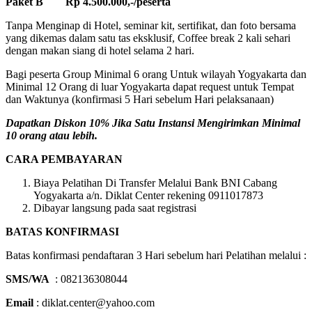
Paket B Rp 4.500.000,-/peserta
Tanpa Menginap di Hotel, seminar kit, sertifikat, dan foto bersama
yang dikemas dalam satu tas eksklusif, Coffee break 2 kali sehari
dengan makan siang di hotel selama 2 hari.
Bagi peserta Group Minimal 6 orang Untuk wilayah Yogyakarta dan
Minimal 12 Orang di luar Yogyakarta dapat request untuk Tempat
dan Waktunya (konfirmasi 5 Hari sebelum Hari pelaksanaan)
Dapatkan Diskon 10% Jika Satu Instansi Mengirimkan Minimal
10 orang atau lebih.
CARA PEMBAYARAN
Biaya Pelatihan Di Transfer Melalui Bank BNI Cabang
Yogyakarta a/n. Diklat Center rekening 0911017873
Dibayar langsung pada saat registrasi
BATAS KONFIRMASI
Batas konfirmasi pendaftaran 3 Hari sebelum hari Pelatihan melalui :
SMS/WA
: 082136308044
Email
: diklat.center@yahoo.com