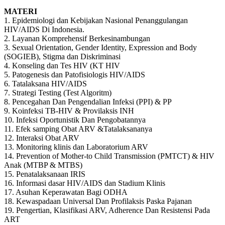
MATERI
1. Epidemiologi dan Kebijakan Nasional Penanggulangan
HIV/AIDS Di Indonesia.
2. Layanan Komprehensif Berkesinambungan
3. Sexual Orientation, Gender Identity, Expression and Body
(SOGIEB), Stigma dan Diskriminasi
4. Konseling dan Tes HIV (KT HIV
5. Patogenesis dan Patofisiologis HIV/AIDS
6. Tatalaksana HIV/AIDS
7. Strategi Testing (Test Algoritm)
8. Pencegahan Dan Pengendalian Infeksi (PPI) & PP
9. Koinfeksi TB-HIV & Provilaksis INH
10. Infeksi Oportunistik Dan Pengobatannya
11. Efek samping Obat ARV &Tatalaksananya
12. Interaksi Obat ARV
13. Monitoring klinis dan Laboratorium ARV
14. Prevention of Mother-to Child Transmission (PMTCT) & HIV
Anak (MTBP & MTBS)
15. Penatalaksanaan IRIS
16. Informasi dasar HIV/AIDS dan Stadium Klinis
17. Asuhan Keperawatan Bagi ODHA
18. Kewaspadaan Universal Dan Profilaksis Paska Pajanan
19. Pengertian, Klasifikasi ARV, Adherence Dan Resistensi Pada
ART