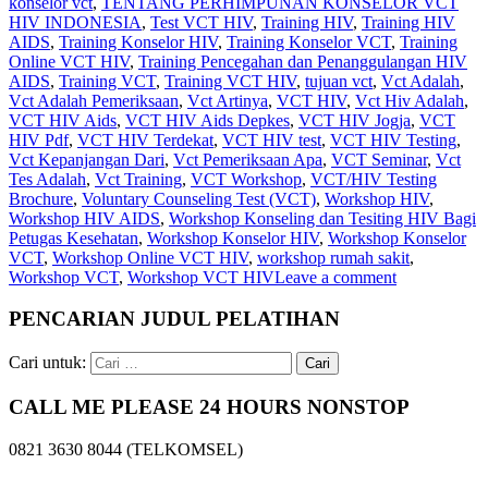
konselor vct
,
TENTANG PERHIMPUNAN KONSELOR VCT
HIV INDONESIA
,
Test VCT HIV
,
Training HIV
,
Training HIV
AIDS
,
Training Konselor HIV
,
Training Konselor VCT
,
Training
Online VCT HIV
,
Training Pencegahan dan Penanggulangan HIV
AIDS
,
Training VCT
,
Training VCT HIV
,
tujuan vct
,
Vct Adalah
,
Vct Adalah Pemeriksaan
,
Vct Artinya
,
VCT HIV
,
Vct Hiv Adalah
,
VCT HIV Aids
,
VCT HIV Aids Depkes
,
VCT HIV Jogja
,
VCT
HIV Pdf
,
VCT HIV Terdekat
,
VCT HIV test
,
VCT HIV Testing
,
Vct Kepanjangan Dari
,
Vct Pemeriksaan Apa
,
VCT Seminar
,
Vct
Tes Adalah
,
Vct Training
,
VCT Workshop
,
VCT/HIV Testing
Brochure
,
Voluntary Counseling Test (VCT)
,
Workshop HIV
,
Workshop HIV AIDS
,
Workshop Konseling dan Tesiting HIV Bagi
Petugas Kesehatan
,
Workshop Konselor HIV
,
Workshop Konselor
VCT
,
Workshop Online VCT HIV
,
workshop rumah sakit
,
Workshop VCT
,
Workshop VCT HIV
Leave a comment
PENCARIAN JUDUL PELATIHAN
Cari untuk:
CALL ME PLEASE 24 HOURS NONSTOP
0821 3630 8044 (TELKOMSEL)