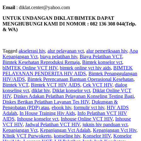
Email
: diklat.center@yahoo.com
UNTUK UNDANGAN DIKLAT/BIMTEK DAPAT
MENGHUBUNGI KAMI DI NOMOR : 082 136 308 044(Telp.
& WA)
Tagged
akselerasi hiv
,
alur pelayanan vct
,
alur pemeriksaan hiv
,
Apa
Kepanjangan Vct
,
biaya pelatihan hiv
,
Biaya Pelatihan VCT
,
Bimtek Kesehatan Reproduksi Remaja
,
Bimtek konselor vct
,
bIMTEK Online VCT HIV
,
bimtek online vct hiv aids
,
BIMTEK
PELAYANAN PENDERITA HIV AIDS
,
Bimtek Penanggulangan
HIV/AIDS
,
Bimtek Perencanaan Bantuan Operasional Kesehatan
,
Bimtek VCT
,
Bimtek VCT HIV AIDS
,
Cek VCT HIV
,
dialog
konseling vct
,
diklat hiv
,
Diklat konselor vct
,
Diklat Online VCT
HIV
,
Dinkes Adakan Pelatihan Pelayanan Konseling Testing Bagi
,
Diskes Berikan Pelatihan Layanan Tes HIV
,
Dukungan &
Pengobatan (PDP) atau
,
ebook hiv
,
formulir vct hiv
,
HIV AIDS
Adalah
,
In House Training Hiv Aids
,
Info Pelatihan VCT HIV
AIDS
,
Inhouse konselor vct
,
Inhouse Online VCT HIV
,
Inhouse
VCT HIV
,
Jadwal Pelatihan VCT HIV
,
juknis hiv panduan vct
,
Kepanjangan Vct
,
Kepanjangan Vct Adalah
,
Kepanjangan Vct Hiv
,
Klinik VCT Purwokerto
,
konseling hiv
,
Konselor HIV
,
Konselor