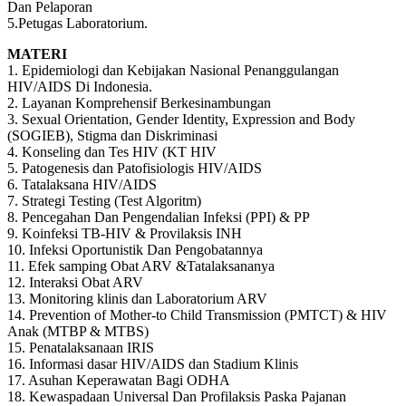
Dan Pelaporan
5.Petugas Laboratorium.
MATERI
1. Epidemiologi dan Kebijakan Nasional Penanggulangan
HIV/AIDS Di Indonesia.
2. Layanan Komprehensif Berkesinambungan
3. Sexual Orientation, Gender Identity, Expression and Body
(SOGIEB), Stigma dan Diskriminasi
4. Konseling dan Tes HIV (KT HIV
5. Patogenesis dan Patofisiologis HIV/AIDS
6. Tatalaksana HIV/AIDS
7. Strategi Testing (Test Algoritm)
8. Pencegahan Dan Pengendalian Infeksi (PPI) & PP
9. Koinfeksi TB-HIV & Provilaksis INH
10. Infeksi Oportunistik Dan Pengobatannya
11. Efek samping Obat ARV &Tatalaksananya
12. Interaksi Obat ARV
13. Monitoring klinis dan Laboratorium ARV
14. Prevention of Mother-to Child Transmission (PMTCT) & HIV
Anak (MTBP & MTBS)
15. Penatalaksanaan IRIS
16. Informasi dasar HIV/AIDS dan Stadium Klinis
17. Asuhan Keperawatan Bagi ODHA
18. Kewaspadaan Universal Dan Profilaksis Paska Pajanan