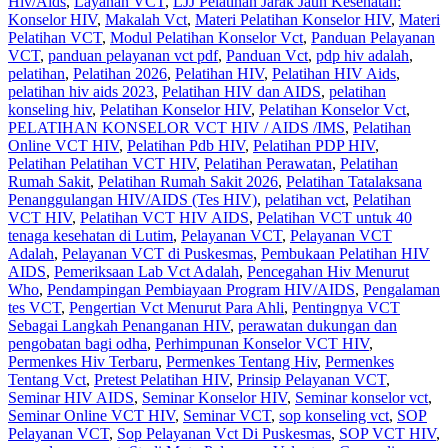
Hiv/Aids
,
Layanan VCT
,
LJJ Pelatihan Jarak Jauh Kesehatan:
Konselor HIV
,
Makalah Vct
,
Materi Pelatihan Konselor HIV
,
Materi
Pelatihan VCT
,
Modul Pelatihan Konselor Vct
,
Panduan Pelayanan
VCT
,
panduan pelayanan vct pdf
,
Panduan Vct
,
pdp hiv adalah
,
pelatihan
,
Pelatihan 2026
,
Pelatihan HIV
,
Pelatihan HIV Aids
,
pelatihan hiv aids 2023
,
Pelatihan HIV dan AIDS
,
pelatihan
konseling hiv
,
Pelatihan Konselor HIV
,
Pelatihan Konselor Vct
,
PELATIHAN KONSELOR VCT HIV / AIDS /IMS
,
Pelatihan
Online VCT HIV
,
Pelatihan Pdb HIV
,
Pelatihan PDP HIV
,
Pelatihan Pelatihan VCT HIV
,
Pelatihan Perawatan
,
Pelatihan
Rumah Sakit‎
,
Pelatihan Rumah Sakit 2026
,
Pelatihan Tatalaksana
Penanggulangan HIV/AIDS (Tes HIV)
,
pelatihan vct
,
Pelatihan
VCT HIV
,
Pelatihan VCT HIV AIDS
,
Pelatihan VCT untuk 40
tenaga kesehatan di Lutim
,
Pelayanan VCT
,
Pelayanan VCT
Adalah
,
Pelayanan VCT di Puskesmas
,
Pembukaan Pelatihan HIV
AIDS
,
Pemeriksaan Lab Vct Adalah
,
Pencegahan Hiv Menurut
Who
,
Pendampingan Pembiayaan Program HIV/AIDS
,
Pengalaman
tes VCT
,
Pengertian Vct Menurut Para Ahli
,
Pentingnya VCT
Sebagai Langkah Penanganan HIV
,
perawatan dukungan dan
pengobatan bagi odha
,
Perhimpunan Konselor VCT HIV
,
Permenkes Hiv Terbaru
,
Permenkes Tentang Hiv
,
Permenkes
Tentang Vct
,
Pretest Pelatihan HIV
,
Prinsip Pelayanan VCT
,
Seminar HIV AIDS
,
Seminar Konselor HIV
,
Seminar konselor vct
,
Seminar Online VCT HIV
,
Seminar VCT
,
sop konseling vct
,
SOP
Pelayanan VCT
,
Sop Pelayanan Vct Di Puskesmas
,
SOP VCT HIV
,