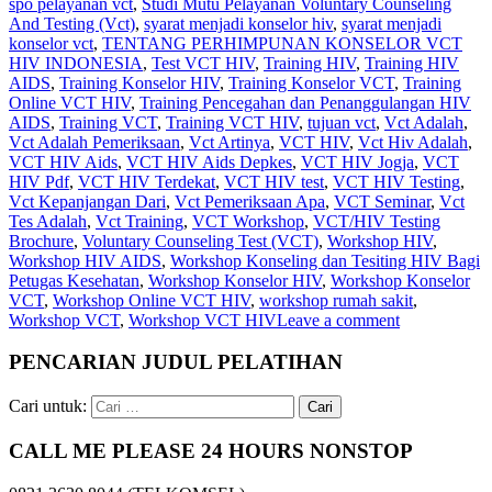
spo pelayanan vct
,
Studi Mutu Pelayanan Voluntary Counseling
And Testing (Vct)
,
syarat menjadi konselor hiv
,
syarat menjadi
konselor vct
,
TENTANG PERHIMPUNAN KONSELOR VCT
HIV INDONESIA
,
Test VCT HIV
,
Training HIV
,
Training HIV
AIDS
,
Training Konselor HIV
,
Training Konselor VCT
,
Training
Online VCT HIV
,
Training Pencegahan dan Penanggulangan HIV
AIDS
,
Training VCT
,
Training VCT HIV
,
tujuan vct
,
Vct Adalah
,
Vct Adalah Pemeriksaan
,
Vct Artinya
,
VCT HIV
,
Vct Hiv Adalah
,
VCT HIV Aids
,
VCT HIV Aids Depkes
,
VCT HIV Jogja
,
VCT
HIV Pdf
,
VCT HIV Terdekat
,
VCT HIV test
,
VCT HIV Testing
,
Vct Kepanjangan Dari
,
Vct Pemeriksaan Apa
,
VCT Seminar
,
Vct
Tes Adalah
,
Vct Training
,
VCT Workshop
,
VCT/HIV Testing
Brochure
,
Voluntary Counseling Test (VCT)
,
Workshop HIV
,
Workshop HIV AIDS
,
Workshop Konseling dan Tesiting HIV Bagi
Petugas Kesehatan
,
Workshop Konselor HIV
,
Workshop Konselor
VCT
,
Workshop Online VCT HIV
,
workshop rumah sakit
,
Workshop VCT
,
Workshop VCT HIV
Leave a comment
PENCARIAN JUDUL PELATIHAN
Cari untuk:
CALL ME PLEASE 24 HOURS NONSTOP