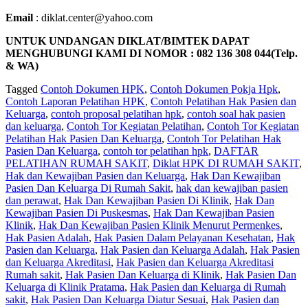
Email
: diklat.center@yahoo.com
UNTUK UNDANGAN DIKLAT/BIMTEK DAPAT
MENGHUBUNGI KAMI DI NOMOR : 082 136 308 044(Telp.
& WA)
Tagged
Contoh Dokumen HPK
,
Contoh Dokumen Pokja Hpk
,
Contoh Laporan Pelatihan HPK
,
Contoh Pelatihan Hak Pasien dan
Keluarga
,
contoh proposal pelatihan hpk
,
contoh soal hak pasien
dan keluarga
,
Contoh Tor Kegiatan Pelatihan
,
Contoh Tor Kegiatan
Pelatihan Hak Pasien Dan Keluarga
,
Contoh Tor Pelatihan Hak
Pasien Dan Keluarga
,
contoh tor pelatihan hpk
,
DAFTAR
PELATIHAN RUMAH SAKIT
,
Diklat HPK DI RUMAH SAKIT
,
Hak dan Kewajiban Pasien dan Keluarga
,
Hak Dan Kewajiban
Pasien Dan Keluarga Di Rumah Sakit
,
hak dan kewajiban pasien
dan perawat
,
Hak Dan Kewajiban Pasien Di Klinik
,
Hak Dan
Kewajiban Pasien Di Puskesmas
,
Hak Dan Kewajiban Pasien
Klinik
,
Hak Dan Kewajiban Pasien Klinik Menurut Permenkes
,
Hak Pasien Adalah
,
Hak Pasien Dalam Pelayanan Kesehatan
,
Hak
Pasien dan Keluarga
,
Hak Pasien dan Keluarga Adalah
,
Hak Pasien
dan Keluarga Akreditasi
,
Hak Pasien dan Keluarga Akreditasi
Rumah sakit
,
Hak Pasien Dan Keluarga di Klinik
,
Hak Pasien Dan
Keluarga di Klinik Pratama
,
Hak Pasien dan Keluarga di Rumah
sakit
,
Hak Pasien Dan Keluarga Diatur Sesuai
,
Hak Pasien dan