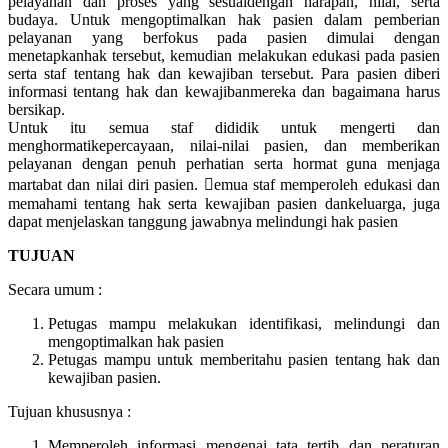
pelayanan dan proses yang sesuaidengan harapan, nilai, serta
budaya. Untuk mengoptimalkan hak pasien dalam pemberian
pelayanan yang berfokus pada pasien dimulai dengan
menetapkanhak tersebut, kemudian melakukan edukasi pada pasien
serta staf tentang hak dan kewajiban tersebut. Para pasien diberi
informasi tentang hak dan kewajibanmereka dan bagaimana harus
bersikap.
Untuk itu semua staf dididik untuk mengerti dan
menghormatikepercayaan, nilai-nilai pasien, dan memberikan
pelayanan dengan penuh perhatian serta hormat guna menjaga
martabat dan nilai diri pasien. emua staf memperoleh edukasi dan
memahami tentang hak serta kewajiban pasien dankeluarga, juga
dapat menjelaskan tanggung jawabnya melindungi hak pasien
TUJUAN
Secara umum :
Petugas mampu melakukan identifikasi, melindungi dan
mengoptimalkan hak pasien
Petugas mampu untuk memberitahu pasien tentang hak dan
kewajiban pasien.
Tujuan khususnya :
Memperoleh informasi mengenai tata tertib dan peraturan