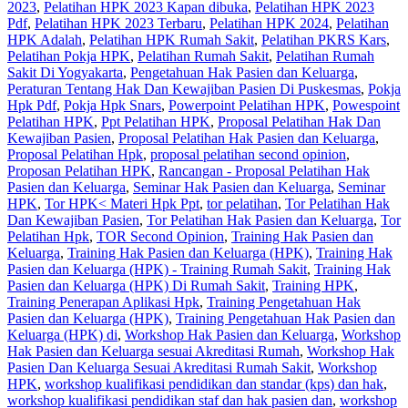
2023
,
Pelatihan HPK 2023 Kapan dibuka
,
Pelatihan HPK 2023
Pdf
,
Pelatihan HPK 2023 Terbaru
,
Pelatihan HPK 2024
,
Pelatihan
HPK Adalah
,
Pelatihan HPK Rumah Sakit
,
Pelatihan PKRS Kars
,
Pelatihan Pokja HPK
,
Pelatihan Rumah Sakit‎
,
Pelatihan Rumah
Sakit Di Yogyakarta
,
Pengetahuan Hak Pasien dan Keluarga
,
Peraturan Tentang Hak Dan Kewajiban Pasien Di Puskesmas
,
Pokja
Hpk Pdf
,
Pokja Hpk Snars
,
Powerpoint Pelatihan HPK
,
Powespoint
Pelatihan HPK
,
Ppt Pelatihan HPK
,
Proposal Pelatihan Hak Dan
Kewajiban Pasien
,
Proposal Pelatihan Hak Pasien dan Keluarga
,
Proposal Pelatihan Hpk
,
proposal pelatihan second opinion
,
Proposan Pelatihan HPK
,
Rancangan - Proposal Pelatihan Hak
Pasien dan Keluarga
,
Seminar Hak Pasien dan Keluarga
,
Seminar
HPK
,
Tor HPK< Materi Hpk Ppt
,
tor pelatihan
,
Tor Pelatihan Hak
Dan Kewajiban Pasien
,
Tor Pelatihan Hak Pasien dan Keluarga
,
Tor
Pelatihan Hpk
,
TOR Second Opinion
,
Training Hak Pasien dan
Keluarga
,
Training Hak Pasien dan Keluarga (HPK)
,
Training Hak
Pasien dan Keluarga (HPK) - Training Rumah Sakit
,
Training Hak
Pasien dan Keluarga (HPK) Di Rumah Sakit
,
Training HPK
,
Training Penerapan Aplikasi Hpk
,
Training Pengetahuan Hak
Pasien dan Keluarga (HPK)
,
Training Pengetahuan Hak Pasien dan
Keluarga (HPK) di
,
Workshop Hak Pasien dan Keluarga
,
Workshop
Hak Pasien dan Keluarga sesuai Akreditasi Rumah
,
Workshop Hak
Pasien Dan Keluarga Sesuai Akreditasi Rumah Sakit
,
Workshop
HPK
,
workshop kualifikasi pendidikan dan standar (kps) dan hak
,
workshop kualifikasi pendidikan staf dan hak pasien dan
,
workshop