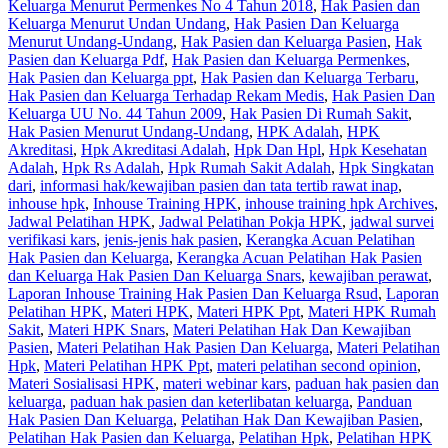
Keluarga Menurut Permenkes No 4 Tahun 2018
,
Hak Pasien dan
Keluarga Menurut Undan Undang
,
Hak Pasien Dan Keluarga
Menurut Undang-Undang
,
Hak Pasien dan Keluarga Pasien
,
Hak
Pasien dan Keluarga Pdf
,
Hak Pasien dan Keluarga Permenkes
,
Hak Pasien dan Keluarga ppt
,
Hak Pasien dan Keluarga Terbaru
,
Hak Pasien dan Keluarga Terhadap Rekam Medis
,
Hak Pasien Dan
Keluarga UU No. 44 Tahun 2009
,
Hak Pasien Di Rumah Sakit
,
Hak Pasien Menurut Undang-Undang
,
HPK Adalah
,
HPK
Akreditasi
,
Hpk Akreditasi Adalah
,
Hpk Dan Hpl
,
Hpk Kesehatan
Adalah
,
Hpk Rs Adalah
,
Hpk Rumah Sakit Adalah
,
Hpk Singkatan
dari
,
informasi hak/kewajiban pasien dan tata tertib rawat inap
,
inhouse hpk
,
Inhouse Training HPK
,
inhouse training hpk Archives
,
Jadwal Pelatihan HPK
,
Jadwal Pelatihan Pokja HPK
,
jadwal survei
verifikasi kars
,
jenis-jenis hak pasien
,
Kerangka Acuan Pelatihan
Hak Pasien dan Keluarga
,
Kerangka Acuan Pelatihan Hak Pasien
dan Keluarga Hak Pasien Dan Keluarga Snars
,
kewajiban perawat
,
Laporan Inhouse Training Hak Pasien Dan Keluarga Rsud
,
Laporan
Pelatihan HPK
,
Materi HPK
,
Materi HPK Ppt
,
Materi HPK Rumah
Sakit
,
Materi HPK Snars
,
Materi Pelatihan Hak Dan Kewajiban
Pasien
,
Materi Pelatihan Hak Pasien Dan Keluarga
,
Materi Pelatihan
Hpk
,
Materi Pelatihan HPK Ppt
,
materi pelatihan second opinion
,
Materi Sosialisasi HPK
,
materi webinar kars
,
paduan hak pasien dan
keluarga
,
paduan hak pasien dan keterlibatan keluarga
,
Panduan
Hak Pasien Dan Keluarga
,
Pelatihan Hak Dan Kewajiban Pasien
,
Pelatihan Hak Pasien dan Keluarga
,
Pelatihan Hpk
,
Pelatihan HPK