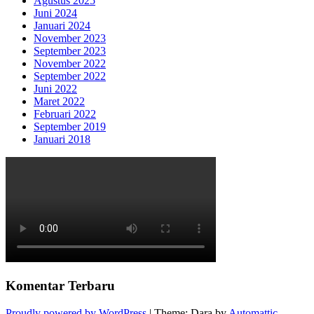
Agustus 2025
Juni 2024
Januari 2024
November 2023
September 2023
November 2022
September 2022
Juni 2022
Maret 2022
Februari 2022
September 2019
Januari 2018
Komentar Terbaru
Proudly powered by WordPress
|
Theme: Dara by
Automattic
.