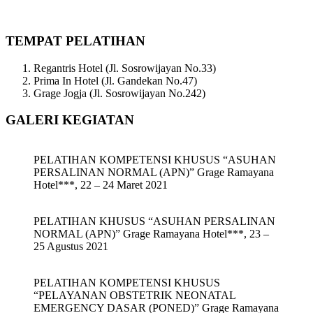
TEMPAT PELATIHAN
Regantris Hotel (Jl. Sosrowijayan No.33)
Prima In Hotel (Jl. Gandekan No.47)
Grage Jogja (Jl. Sosrowijayan No.242)
GALERI KEGIATAN
PELATIHAN KOMPETENSI KHUSUS “ASUHAN
PERSALINAN NORMAL (APN)” Grage Ramayana
Hotel***, 22 – 24 Maret 2021
PELATIHAN KHUSUS “ASUHAN PERSALINAN
NORMAL (APN)” Grage Ramayana Hotel***, 23 –
25 Agustus 2021
PELATIHAN KOMPETENSI KHUSUS
“PELAYANAN OBSTETRIK NEONATAL
EMERGENCY DASAR (PONED)” Grage Ramayana