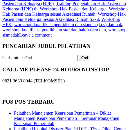
Pasien dan Keluarga (HPK)
,
Training Pengetahuan Hak Pasien dan
Keluarga (HPK) di
,
Workshop Hak Pasien dan Keluarga
,
Workshop
Hak Pasien dan Keluarga sesuai Akreditasi Rumah
,
Workshop Hak
Pasien Dan Keluarga Sesuai Akreditasi Rumah Sakit
,
Workshop
HPK
,
workshop kualifikasi pendidikan dan standar (kps) dan hak
,
workshop kualifikasi pendidikan staf dan hak pasien dan
,
workshop
sismadak
Leave a comment
PENCARIAN JUDUL PELATIHAN
Cari untuk:
CALL ME PLEASE 24 HOURS NONSTOP
0821 3630 8044 (TELKOMSEL)
POS POS TERBARU
Pelatihan Manajemen Kearsipan Pemerintah – Diklat
Manajemen Kearsipan Pemerintah – Seminar Manajemen
Kearsipan Pemerintah
Pelatihan Hospital Disaster Plan (HDP) 2026 – Diklat Center