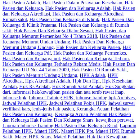
Hak Pasien Adalah
,
Hak Pasien Dalam Pelayanan Kesehatan
,
Hak
Pasien dan Keluarga
,
Hak Pasien dan Keluarga Adalah
,
Hak Pasien
dan Keluarga Akreditasi
,
Hak Pasien dan Keluarga Akreditasi
Rumah sakit
,
Hak Pasien Dan Keluarga di Klinik
,
Hak Pasien Dan
Keluarga di Klinik Pratama
,
Hak Pasien dan Keluarga di Rumah
sakit
,
Hak Pasien Dan Keluarga Diatur Sesuai
,
Hak Pasien dan
Keluarga Menurut Permenkes No 4 Tahun 2018
,
Hak Pasien dan
Keluarga Menurut Undan Undang
,
Hak Pasien Dan Keluarga
Menurut Undang-Undang
,
Hak Pasien dan Keluarga Pasien
,
Hak
Pasien dan Keluarga Pdf
,
Hak Pasien dan Keluarga Permenkes
,
Hak Pasien dan Keluarga ppt
,
Hak Pasien dan Keluarga Terbaru
,
Hak Pasien dan Keluarga Terhadap Rekam Medis
,
Hak Pasien Dan
Keluarga UU No. 44 Tahun 2009
,
Hak Pasien Di Rumah Sakit
,
Hak Pasien Menurut Undang-Undang
,
HPK Adalah
,
HPK
Akreditasi
,
Hpk Akreditasi Adalah
,
Hpk Dan Hpl
,
Hpk Kesehatan
Adalah
,
Hpk Rs Adalah
,
Hpk Rumah Sakit Adalah
,
Hpk Singkatan
dari
,
informasi hak/kewajiban pasien dan tata tertib rawat inap
,
inhouse hpk
,
Inhouse Training HPK
,
inhouse training hpk Archives
,
Jadwal Pelatihan HPK
,
Jadwal Pelatihan Pokja HPK
,
jadwal survei
verifikasi kars
,
jenis-jenis hak pasien
,
Kerangka Acuan Pelatihan
Hak Pasien dan Keluarga
,
Kerangka Acuan Pelatihan Hak Pasien
dan Keluarga Hak Pasien Dan Keluarga Snars
,
kewajiban perawat
,
Laporan Inhouse Training Hak Pasien Dan Keluarga Rsud
,
Laporan
Pelatihan HPK
,
Materi HPK
,
Materi HPK Ppt
,
Materi HPK Rumah
Sakit
,
Materi HPK Snars
,
Materi Pelatihan Hak Dan Kewajiban