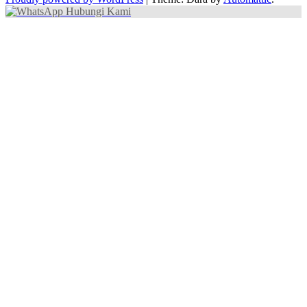
Hubungi Kami