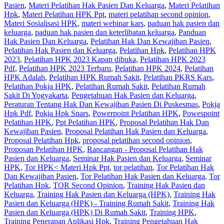
Pasien
,
Materi Pelatihan Hak Pasien Dan Keluarga
,
Materi Pelatihan
Hpk
,
Materi Pelatihan HPK Ppt
,
materi pelatihan second opinion
,
Materi Sosialisasi HPK
,
materi webinar kars
,
paduan hak pasien dan
keluarga
,
paduan hak pasien dan keterlibatan keluarga
,
Panduan
Hak Pasien Dan Keluarga
,
Pelatihan Hak Dan Kewajiban Pasien
,
Pelatihan Hak Pasien dan Keluarga
,
Pelatihan Hpk
,
Pelatihan HPK
2023
,
Pelatihan HPK 2023 Kapan dibuka
,
Pelatihan HPK 2023
Pdf
,
Pelatihan HPK 2023 Terbaru
,
Pelatihan HPK 2024
,
Pelatihan
HPK Adalah
,
Pelatihan HPK Rumah Sakit
,
Pelatihan PKRS Kars
,
Pelatihan Pokja HPK
,
Pelatihan Rumah Sakit‎
,
Pelatihan Rumah
Sakit Di Yogyakarta
,
Pengetahuan Hak Pasien dan Keluarga
,
Peraturan Tentang Hak Dan Kewajiban Pasien Di Puskesmas
,
Pokja
Hpk Pdf
,
Pokja Hpk Snars
,
Powerpoint Pelatihan HPK
,
Powespoint
Pelatihan HPK
,
Ppt Pelatihan HPK
,
Proposal Pelatihan Hak Dan
Kewajiban Pasien
,
Proposal Pelatihan Hak Pasien dan Keluarga
,
Proposal Pelatihan Hpk
,
proposal pelatihan second opinion
,
Proposan Pelatihan HPK
,
Rancangan - Proposal Pelatihan Hak
Pasien dan Keluarga
,
Seminar Hak Pasien dan Keluarga
,
Seminar
HPK
,
Tor HPK< Materi Hpk Ppt
,
tor pelatihan
,
Tor Pelatihan Hak
Dan Kewajiban Pasien
,
Tor Pelatihan Hak Pasien dan Keluarga
,
Tor
Pelatihan Hpk
,
TOR Second Opinion
,
Training Hak Pasien dan
Keluarga
,
Training Hak Pasien dan Keluarga (HPK)
,
Training Hak
Pasien dan Keluarga (HPK) - Training Rumah Sakit
,
Training Hak
Pasien dan Keluarga (HPK) Di Rumah Sakit
,
Training HPK
,
Training Penerapan Aplikasi Hpk
,
Training Pengetahuan Hak