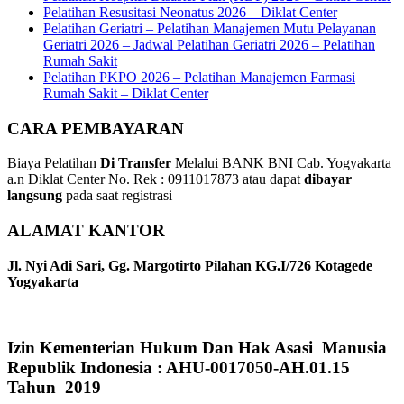
Pelatihan Resusitasi Neonatus 2026 – Diklat Center
Pelatihan Geriatri – Pelatihan Manajemen Mutu Pelayanan
Geriatri 2026 – Jadwal Pelatihan Geriatri 2026 – Pelatihan
Rumah Sakit
Pelatihan PKPO 2026 – Pelatihan Manajemen Farmasi
Rumah Sakit – Diklat Center
CARA PEMBAYARAN
Biaya Pelatihan
Di Transfer
Melalui BANK BNI Cab. Yogyakarta
a.n Diklat Center No. Rek : 0911017873 atau dapat
dibayar
langsung
pada saat registrasi
ALAMAT KANTOR
Jl. Nyi Adi Sari, Gg. Margotirto Pilahan KG.I/726 Kotagede
Yogyakarta
Izin Kementerian Hukum Dan Hak Asasi Manusia
Republik Indonesia : AHU-0017050-AH.01.15
Tahun 2019