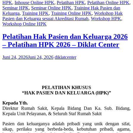
HPK
,
Inhouse Online HPK
,
Pelatihan HPK
,
Pelatihan Online HPK
,
Seminar HPK
,
Seminar Online HPK
,
Training Hak Pasien dan
Keluarga
,
Training HPK
,
Training Online HPK
,
Workshop Hak
Pasien dan Keluarga sesuai Akreditasi Rumah
,
Workshop HPK
,
Workshop Online HPK
Pelatihan Hak Pasien dan Keluarga 2026
– Pelatihan HPK 2026 – Diklat Center
Juni 24, 2026
Juni 24, 2026
diklatcenter
PELATIHAN KHUSUS
“HAK PASIEN DAN KELUARGA (HPK)”
Kepada Yth.
Direktur Rumah Sakit, Kepala Bidang Dan Ka. Sub. Bidang,
Kepala Unit Pelayanan, & Seluruh Staf Rumah Sakit
Pasien dan keluarganya adalah pribadi yang unik dengan sifat,
sikap, perilaku yang berbeda-beda, kebutuhan pribadi, agama,