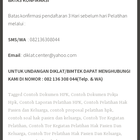
Batas konfirmasi pendaftaran 3 Hari sebelum hari Pelatihan
melalui :
SMS/WA
: 082136308044
Email
: diklat.center@yahoo.com
UNTUK UNDANGAN DIKLAT/BIMTEK DAPAT MENGHUBUNGI
KAMI DI NOMOR : 082 136 308 044(Telp. & WA)
Tagged
Contoh Dokumen HPK
,
Contoh Dokumen Pokja
Hpk
,
Contoh Laporan Pelatihan HPK
,
Contoh Pelatihan Hak
Pasien dan Keluarga
,
contoh proposal pelatihan hpk
,
contoh soal hak pasien dan keluarga
,
Contoh Tor Kegiatan
Pelatihan
,
Contoh Tor Kegiatan Pelatihan Hak Pasien Dan
Keluarga
,
Contoh Tor Pelatihan Hak Pasien Dan Keluarga
,