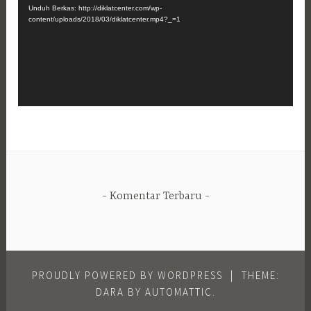
Unduh Berkas: http://diklatcenter.com/wp-
content/uploads/2018/03/diklatcenter.mp4?_=1
Komentar Terbaru
PROUDLY POWERED BY WORDPRESS
|
THEME:
DARA BY
AUTOMATTIC
.