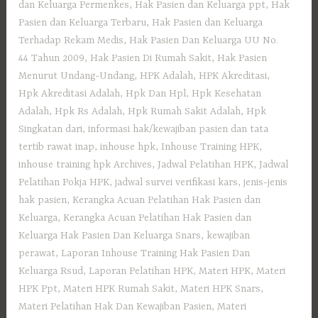
dan Keluarga Permenkes
,
Hak Pasien dan Keluarga ppt
,
Hak
Pasien dan Keluarga Terbaru
,
Hak Pasien dan Keluarga
Terhadap Rekam Medis
,
Hak Pasien Dan Keluarga UU No.
44 Tahun 2009
,
Hak Pasien Di Rumah Sakit
,
Hak Pasien
Menurut Undang-Undang
,
HPK Adalah
,
HPK Akreditasi
,
Hpk Akreditasi Adalah
,
Hpk Dan Hpl
,
Hpk Kesehatan
Adalah
,
Hpk Rs Adalah
,
Hpk Rumah Sakit Adalah
,
Hpk
Singkatan dari
,
informasi hak/kewajiban pasien dan tata
tertib rawat inap
,
inhouse hpk
,
Inhouse Training HPK
,
inhouse training hpk Archives
,
Jadwal Pelatihan HPK
,
Jadwal
Pelatihan Pokja HPK
,
jadwal survei verifikasi kars
,
jenis-jenis
hak pasien
,
Kerangka Acuan Pelatihan Hak Pasien dan
Keluarga
,
Kerangka Acuan Pelatihan Hak Pasien dan
Keluarga Hak Pasien Dan Keluarga Snars
,
kewajiban
perawat
,
Laporan Inhouse Training Hak Pasien Dan
Keluarga Rsud
,
Laporan Pelatihan HPK
,
Materi HPK
,
Materi
HPK Ppt
,
Materi HPK Rumah Sakit
,
Materi HPK Snars
,
Materi Pelatihan Hak Dan Kewajiban Pasien
,
Materi