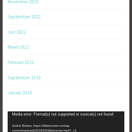
November 2022
September 2022
Juni 2022
Maret 2022
Februari 2022
September 2019
Januari 2018
Pemutar
Media error: Format(s) not supported or source(s) not found
Video
Unduh Berkas: https://diklatcenter.com/wp-
content/uploads/2018/03/diklatcenter.mp4?_=1