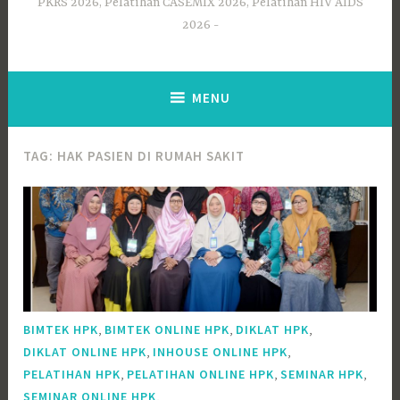
PKRS 2026, Pelatihan CASEMIX 2026, Pelatihan HIV AIDS
2026
MENU
TAG:
HAK PASIEN DI RUMAH SAKIT
,
,
,
BIMTEK HPK
BIMTEK ONLINE HPK
DIKLAT HPK
,
,
DIKLAT ONLINE HPK
INHOUSE ONLINE HPK
,
,
,
PELATIHAN HPK
PELATIHAN ONLINE HPK
SEMINAR HPK
,
SEMINAR ONLINE HPK