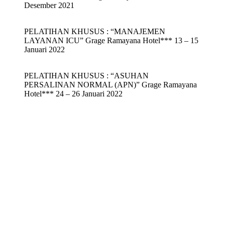
Desember 2021
PELATIHAN KHUSUS : “MANAJEMEN
LAYANAN ICU” Grage Ramayana Hotel*** 13 – 15
Januari 2022
PELATIHAN KHUSUS : “ASUHAN
PERSALINAN NORMAL (APN)” Grage Ramayana
Hotel*** 24 – 26 Januari 2022