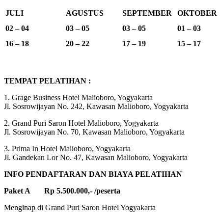
JULI
AGUSTUS
SEPTEMBER
OKTOBER
02 – 04
03 – 05
03 – 05
01 – 03
16 – 18
20 – 22
17 – 19
15 – 17
TEMPAT PELATIHAN :
1. Grage Business Hotel Malioboro, Yogyakarta
Jl. Sosrowijayan No. 242, Kawasan Malioboro, Yogyakarta
2. Grand Puri Saron Hotel Malioboro, Yogyakarta
Jl. Sosrowijayan No. 70, Kawasan Malioboro, Yogyakarta
3. Prima In Hotel Malioboro, Yogyakarta
Jl. Gandekan Lor No. 47, Kawasan Malioboro, Yogyakarta
INFO PENDAFTARAN DAN BIAYA PELATIHAN
Paket A Rp 5.500.000,- /peserta
Menginap di Grand Puri Saron Hotel Yogyakarta