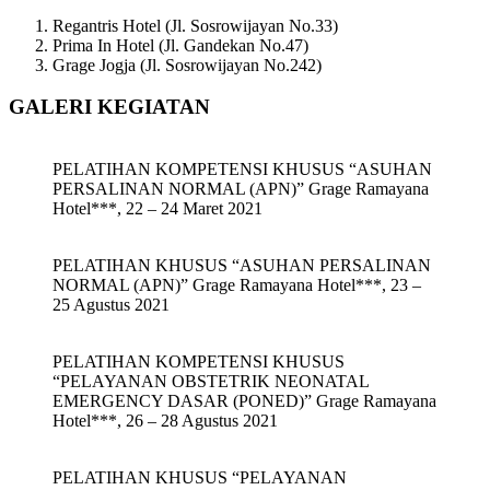
Regantris Hotel (Jl. Sosrowijayan No.33)
Prima In Hotel (Jl. Gandekan No.47)
Grage Jogja (Jl. Sosrowijayan No.242)
GALERI KEGIATAN
PELATIHAN KOMPETENSI KHUSUS “ASUHAN
PERSALINAN NORMAL (APN)” Grage Ramayana
Hotel***, 22 – 24 Maret 2021
PELATIHAN KHUSUS “ASUHAN PERSALINAN
NORMAL (APN)” Grage Ramayana Hotel***, 23 –
25 Agustus 2021
PELATIHAN KOMPETENSI KHUSUS
“PELAYANAN OBSTETRIK NEONATAL
EMERGENCY DASAR (PONED)” Grage Ramayana
Hotel***, 26 – 28 Agustus 2021
PELATIHAN KHUSUS “PELAYANAN