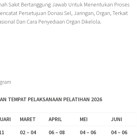
umah Sakit Bertanggung Jawab Untuk Menentukan Proses
catat Persetujuan Donasi Sel, Jaringan, Organ, Terkait
asional Dan Cara Penyediaan Organ Dikelola.
gram
AN TEMPAT PELAKSANAAN PELATIHAN 2026
UARI
MARET
APRIL
MEI
JUNI
11
02 – 04
06 – 08
04 – 06
04 – 06