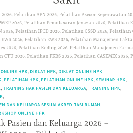
Sakit
2026, Pelatihan APN 2026, Pelatihan Asesor Keperawatan 202
PMKP 2026, Pelatihan Pemulasaran Jenazah 2026, Pelatihan K
CN 2026, Pelatihan IPCD 2026, Pelatihan CSSD 2026, Pelatiha
 EWS 2026, Pelatihan EWS 2026, Pelatihan Manajemen Laktas
kes 2026, Pelatihan Koding 2026, Pelatihan Manajemen Farmas
han CTU 2026, Pelatihan PKRS 2026, Pelatihan CASEMIX 2026, 
,
,
,
 ONLINE HPK
DIKLAT HPK
DIKLAT ONLINE HPK
,
,
,
,
K
PELATIHAN HPK
PELATIHAN ONLINE HPK
SEMINAR HPK
HAN
JENIS PELATIHAN
PROFIL KAMI
LEGALITA
,
,
,
K
TRAINING HAK PASIEN DAN KELUARGA
TRAINING HPK
,
GALERI KEGIATAN
KEGIATAN PERMINTAAN
KONTAK
PK
,
EN DAN KELUARGA SESUAI AKREDITASI RUMAH
KSHOP ONLINE HPK
ak Pasien dan Keluarga 2026 –
ELATIHAN HPK