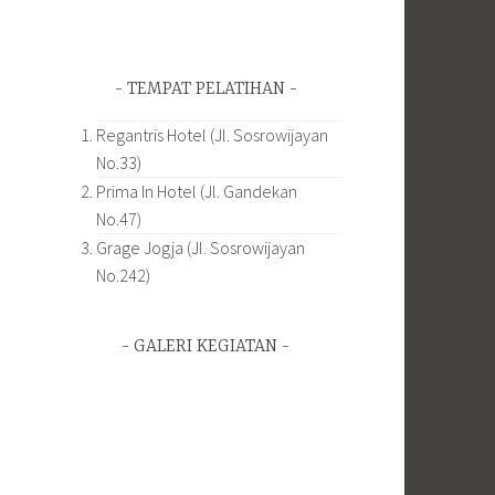
TEMPAT PELATIHAN
Regantris Hotel (Jl. Sosrowijayan
No.33)
Prima In Hotel (Jl. Gandekan
No.47)
Grage Jogja (Jl. Sosrowijayan
No.242)
GALERI KEGIATAN