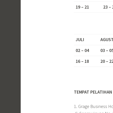
19 – 21
23 – 
JULI
AGUS
02 – 04
03 – 0
16 – 18
20 – 2
TEMPAT PELATIHAN 
1. Grage Business Ho