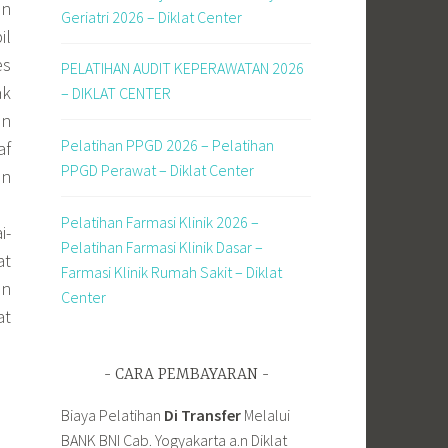
an
Geriatri 2026 – Diklat Center
l
es
PELATIHAN AUDIT KEPERAWATAN 2026
ak
– DIKLAT CENTER
an
Pelatihan PPGD 2026 – Pelatihan
af
PPGD Perawat – Diklat Center
an
Pelatihan Farmasi Klinik 2026 –
i-
Pelatihan Farmasi Klinik Dasar –
at
Farmasi Klinik Rumah Sakit – Diklat
an
Center
at
CARA PEMBAYARAN
Biaya Pelatihan
Di Transfer
Melalui
BANK BNI Cab. Yogyakarta a.n Diklat