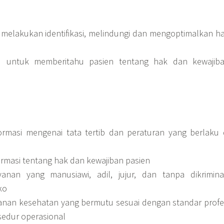
elakukan identifikasi, melindungi dan mengoptimalkan h
 untuk memberitahu pasien tentang hak dan kewajib
rmasi mengenai tata tertib dan peraturan yang berlaku 
rmasi tentang hak dan kewajiban pasien
anan yang manusiawi, adil, jujur, dan tanpa dikrimina
ko
nan kesehatan yang bermutu sesuai dengan standar profe
sedur operasional