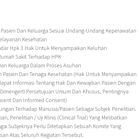
k Pasien Dan Keluarga Sesuai Undang-Undang Keperawatan
 Pelayanan Kesehatan
andar Hpk 3 Hak Untuk Menyampaikan Keluhan
Rumah Sakit Terhadap HPK
n Dan Keluarga Dalam Proses Asuhan
an Pasien Dan Tenaga Kesehatan (Hak Untuk Menyampaikan
apat Informasi Tentang Hak Dan Kewajiban Pasien Dengan
Dimengerti Persetujuan Umum Dan Khusus, Pentingnya
nsent Dan Informed Consent)
ndungan Terhadap Manusia/Pasien Sebagai Subjek Penelitian.
ian, Penelitian / Uji Klinis (Clinical Trial) Yang Melibatkan
gai Subjeknya Perlu Ditetapkan Sebuah Komite Yang
n Atas Seluruh Kegiatan Tersebut.