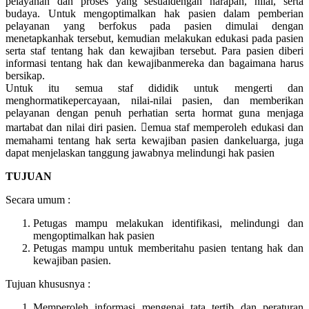
pelayanan dan proses yang sesuaidengan harapan, nilai, serta
budaya. Untuk mengoptimalkan hak pasien dalam pemberian
pelayanan yang berfokus pada pasien dimulai dengan
menetapkanhak tersebut, kemudian melakukan edukasi pada pasien
serta staf tentang hak dan kewajiban tersebut. Para pasien diberi
informasi tentang hak dan kewajibanmereka dan bagaimana harus
bersikap.
Untuk itu semua staf dididik untuk mengerti dan
menghormatikepercayaan, nilai-nilai pasien, dan memberikan
pelayanan dengan penuh perhatian serta hormat guna menjaga
martabat dan nilai diri pasien. emua staf memperoleh edukasi dan
memahami tentang hak serta kewajiban pasien dankeluarga, juga
dapat menjelaskan tanggung jawabnya melindungi hak pasien
TUJUAN
Secara umum :
Petugas mampu melakukan identifikasi, melindungi dan
mengoptimalkan hak pasien
Petugas mampu untuk memberitahu pasien tentang hak dan
kewajiban pasien.
Tujuan khususnya :
Memperoleh informasi mengenai tata tertib dan peraturan