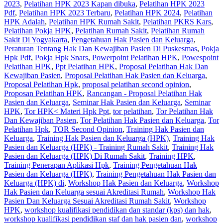
2023
,
Pelatihan HPK 2023 Kapan dibuka
,
Pelatihan HPK 2023
Pdf
,
Pelatihan HPK 2023 Terbaru
,
Pelatihan HPK 2024
,
Pelatihan
HPK Adalah
,
Pelatihan HPK Rumah Sakit
,
Pelatihan PKRS Kars
,
Pelatihan Pokja HPK
,
Pelatihan Rumah Sakit‎
,
Pelatihan Rumah
Sakit Di Yogyakarta
,
Pengetahuan Hak Pasien dan Keluarga
,
Peraturan Tentang Hak Dan Kewajiban Pasien Di Puskesmas
,
Pokja
Hpk Pdf
,
Pokja Hpk Snars
,
Powerpoint Pelatihan HPK
,
Powespoint
Pelatihan HPK
,
Ppt Pelatihan HPK
,
Proposal Pelatihan Hak Dan
Kewajiban Pasien
,
Proposal Pelatihan Hak Pasien dan Keluarga
,
Proposal Pelatihan Hpk
,
proposal pelatihan second opinion
,
Proposan Pelatihan HPK
,
Rancangan - Proposal Pelatihan Hak
Pasien dan Keluarga
,
Seminar Hak Pasien dan Keluarga
,
Seminar
HPK
,
Tor HPK< Materi Hpk Ppt
,
tor pelatihan
,
Tor Pelatihan Hak
Dan Kewajiban Pasien
,
Tor Pelatihan Hak Pasien dan Keluarga
,
Tor
Pelatihan Hpk
,
TOR Second Opinion
,
Training Hak Pasien dan
Keluarga
,
Training Hak Pasien dan Keluarga (HPK)
,
Training Hak
Pasien dan Keluarga (HPK) - Training Rumah Sakit
,
Training Hak
Pasien dan Keluarga (HPK) Di Rumah Sakit
,
Training HPK
,
Training Penerapan Aplikasi Hpk
,
Training Pengetahuan Hak
Pasien dan Keluarga (HPK)
,
Training Pengetahuan Hak Pasien dan
Keluarga (HPK) di
,
Workshop Hak Pasien dan Keluarga
,
Workshop
Hak Pasien dan Keluarga sesuai Akreditasi Rumah
,
Workshop Hak
Pasien Dan Keluarga Sesuai Akreditasi Rumah Sakit
,
Workshop
HPK
,
workshop kualifikasi pendidikan dan standar (kps) dan hak
,
workshop kualifikasi pendidikan staf dan hak pasien dan
,
workshop