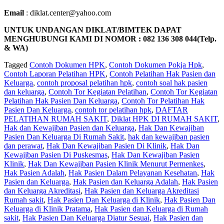
Email
: diklat.center@yahoo.com
UNTUK UNDANGAN DIKLAT/BIMTEK DAPAT
MENGHUBUNGI KAMI DI NOMOR : 082 136 308 044(Telp.
& WA)
Tagged
Contoh Dokumen HPK
,
Contoh Dokumen Pokja Hpk
,
Contoh Laporan Pelatihan HPK
,
Contoh Pelatihan Hak Pasien dan
Keluarga
,
contoh proposal pelatihan hpk
,
contoh soal hak pasien
dan keluarga
,
Contoh Tor Kegiatan Pelatihan
,
Contoh Tor Kegiatan
Pelatihan Hak Pasien Dan Keluarga
,
Contoh Tor Pelatihan Hak
Pasien Dan Keluarga
,
contoh tor pelatihan hpk
,
DAFTAR
PELATIHAN RUMAH SAKIT
,
Diklat HPK DI RUMAH SAKIT
,
Hak dan Kewajiban Pasien dan Keluarga
,
Hak Dan Kewajiban
Pasien Dan Keluarga Di Rumah Sakit
,
hak dan kewajiban pasien
dan perawat
,
Hak Dan Kewajiban Pasien Di Klinik
,
Hak Dan
Kewajiban Pasien Di Puskesmas
,
Hak Dan Kewajiban Pasien
Klinik
,
Hak Dan Kewajiban Pasien Klinik Menurut Permenkes
,
Hak Pasien Adalah
,
Hak Pasien Dalam Pelayanan Kesehatan
,
Hak
Pasien dan Keluarga
,
Hak Pasien dan Keluarga Adalah
,
Hak Pasien
dan Keluarga Akreditasi
,
Hak Pasien dan Keluarga Akreditasi
Rumah sakit
,
Hak Pasien Dan Keluarga di Klinik
,
Hak Pasien Dan
Keluarga di Klinik Pratama
,
Hak Pasien dan Keluarga di Rumah
sakit
,
Hak Pasien Dan Keluarga Diatur Sesuai
,
Hak Pasien dan