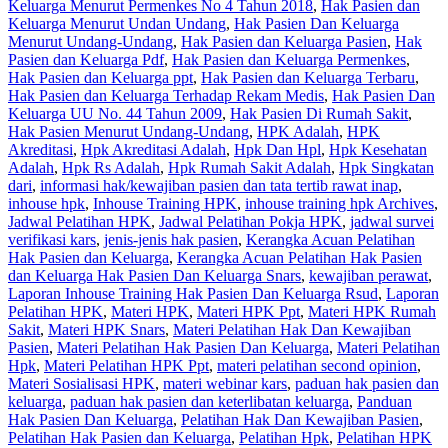
Keluarga Menurut Permenkes No 4 Tahun 2018
,
Hak Pasien dan
Keluarga Menurut Undan Undang
,
Hak Pasien Dan Keluarga
Menurut Undang-Undang
,
Hak Pasien dan Keluarga Pasien
,
Hak
Pasien dan Keluarga Pdf
,
Hak Pasien dan Keluarga Permenkes
,
Hak Pasien dan Keluarga ppt
,
Hak Pasien dan Keluarga Terbaru
,
Hak Pasien dan Keluarga Terhadap Rekam Medis
,
Hak Pasien Dan
Keluarga UU No. 44 Tahun 2009
,
Hak Pasien Di Rumah Sakit
,
Hak Pasien Menurut Undang-Undang
,
HPK Adalah
,
HPK
Akreditasi
,
Hpk Akreditasi Adalah
,
Hpk Dan Hpl
,
Hpk Kesehatan
Adalah
,
Hpk Rs Adalah
,
Hpk Rumah Sakit Adalah
,
Hpk Singkatan
dari
,
informasi hak/kewajiban pasien dan tata tertib rawat inap
,
inhouse hpk
,
Inhouse Training HPK
,
inhouse training hpk Archives
,
Jadwal Pelatihan HPK
,
Jadwal Pelatihan Pokja HPK
,
jadwal survei
verifikasi kars
,
jenis-jenis hak pasien
,
Kerangka Acuan Pelatihan
Hak Pasien dan Keluarga
,
Kerangka Acuan Pelatihan Hak Pasien
dan Keluarga Hak Pasien Dan Keluarga Snars
,
kewajiban perawat
,
Laporan Inhouse Training Hak Pasien Dan Keluarga Rsud
,
Laporan
Pelatihan HPK
,
Materi HPK
,
Materi HPK Ppt
,
Materi HPK Rumah
Sakit
,
Materi HPK Snars
,
Materi Pelatihan Hak Dan Kewajiban
Pasien
,
Materi Pelatihan Hak Pasien Dan Keluarga
,
Materi Pelatihan
Hpk
,
Materi Pelatihan HPK Ppt
,
materi pelatihan second opinion
,
Materi Sosialisasi HPK
,
materi webinar kars
,
paduan hak pasien dan
keluarga
,
paduan hak pasien dan keterlibatan keluarga
,
Panduan
Hak Pasien Dan Keluarga
,
Pelatihan Hak Dan Kewajiban Pasien
,
Pelatihan Hak Pasien dan Keluarga
,
Pelatihan Hpk
,
Pelatihan HPK