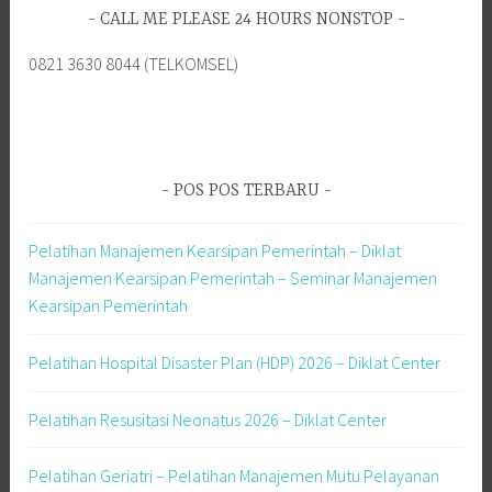
i
CALL ME PLEASE 24 HOURS NONSTOP
u
n
0821 3630 8044 (TELKOMSEL)
t
u
k
:
POS POS TERBARU
Pelatihan Manajemen Kearsipan Pemerintah – Diklat
Manajemen Kearsipan Pemerintah – Seminar Manajemen
Kearsipan Pemerintah
Pelatihan Hospital Disaster Plan (HDP) 2026 – Diklat Center
Pelatihan Resusitasi Neonatus 2026 – Diklat Center
Pelatihan Geriatri – Pelatihan Manajemen Mutu Pelayanan