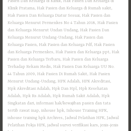
Pasien Dan Keluarga di Klinik
,
Hak Pasien Dan Keluarga di
Klinik Pratama
,
Hak Pasien dan Keluarga di Rumah sakit
,
Hak Pasien Dan Keluarga Diatur Sesuai
,
Hak Pasien dan
Keluarga Menurut Permenkes No 4 Tahun 2018
,
Hak Pasien
dan Keluarga Menurut Undan Undang
,
Hak Pasien Dan
Keluarga Menurut Undang-Undang
,
Hak Pasien dan
Keluarga Pasien
,
Hak Pasien dan Keluarga Pdf
,
Hak Pasien
dan Keluarga Permenkes
,
Hak Pasien dan Keluarga ppt
,
Hak
Pasien dan Keluarga Terbaru
,
Hak Pasien dan Keluarga
Terhadap Rekam Medis
,
Hak Pasien Dan Keluarga UU No.
44 Tahun 2009
,
Hak Pasien Di Rumah Sakit
,
Hak Pasien
Menurut Undang-Undang
,
HPK Adalah
,
HPK Akreditasi
,
Hpk Akreditasi Adalah
,
Hpk Dan Hpl
,
Hpk Kesehatan
Adalah
,
Hpk Rs Adalah
,
Hpk Rumah Sakit Adalah
,
Hpk
Singkatan dari
,
informasi hak/kewajiban pasien dan tata
tertib rawat inap
,
inhouse hpk
,
Inhouse Training HPK
,
inhouse training hpk Archives
,
Jadwal Pelatihan HPK
,
Jadwal
Pelatihan Pokja HPK
,
jadwal survei verifikasi kars
,
jenis-jenis