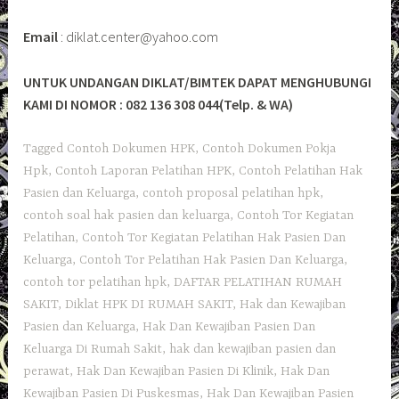
Email
: diklat.center@yahoo.com
UNTUK UNDANGAN DIKLAT/BIMTEK DAPAT MENGHUBUNGI
KAMI DI NOMOR : 082 136 308 044(Telp. & WA)
Tagged
Contoh Dokumen HPK
,
Contoh Dokumen Pokja
Hpk
,
Contoh Laporan Pelatihan HPK
,
Contoh Pelatihan Hak
Pasien dan Keluarga
,
contoh proposal pelatihan hpk
,
contoh soal hak pasien dan keluarga
,
Contoh Tor Kegiatan
Pelatihan
,
Contoh Tor Kegiatan Pelatihan Hak Pasien Dan
Keluarga
,
Contoh Tor Pelatihan Hak Pasien Dan Keluarga
,
contoh tor pelatihan hpk
,
DAFTAR PELATIHAN RUMAH
SAKIT
,
Diklat HPK DI RUMAH SAKIT
,
Hak dan Kewajiban
Pasien dan Keluarga
,
Hak Dan Kewajiban Pasien Dan
Keluarga Di Rumah Sakit
,
hak dan kewajiban pasien dan
perawat
,
Hak Dan Kewajiban Pasien Di Klinik
,
Hak Dan
Kewajiban Pasien Di Puskesmas
,
Hak Dan Kewajiban Pasien