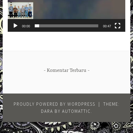
00:00
00:47
Komentar Terbaru
PROUDLY POWERED BY WORDPRESS
|
THEME:
DARA BY
AUTOMATTIC
.