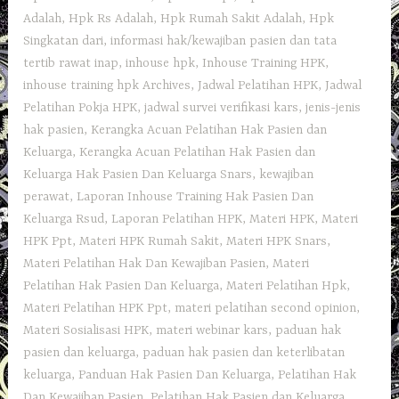
Adalah
,
Hpk Rs Adalah
,
Hpk Rumah Sakit Adalah
,
Hpk
Singkatan dari
,
informasi hak/kewajiban pasien dan tata
tertib rawat inap
,
inhouse hpk
,
Inhouse Training HPK
,
inhouse training hpk Archives
,
Jadwal Pelatihan HPK
,
Jadwal
Pelatihan Pokja HPK
,
jadwal survei verifikasi kars
,
jenis-jenis
hak pasien
,
Kerangka Acuan Pelatihan Hak Pasien dan
Keluarga
,
Kerangka Acuan Pelatihan Hak Pasien dan
Keluarga Hak Pasien Dan Keluarga Snars
,
kewajiban
perawat
,
Laporan Inhouse Training Hak Pasien Dan
Keluarga Rsud
,
Laporan Pelatihan HPK
,
Materi HPK
,
Materi
HPK Ppt
,
Materi HPK Rumah Sakit
,
Materi HPK Snars
,
Materi Pelatihan Hak Dan Kewajiban Pasien
,
Materi
Pelatihan Hak Pasien Dan Keluarga
,
Materi Pelatihan Hpk
,
Materi Pelatihan HPK Ppt
,
materi pelatihan second opinion
,
Materi Sosialisasi HPK
,
materi webinar kars
,
paduan hak
pasien dan keluarga
,
paduan hak pasien dan keterlibatan
keluarga
,
Panduan Hak Pasien Dan Keluarga
,
Pelatihan Hak
Dan Kewajiban Pasien
,
Pelatihan Hak Pasien dan Keluarga
,