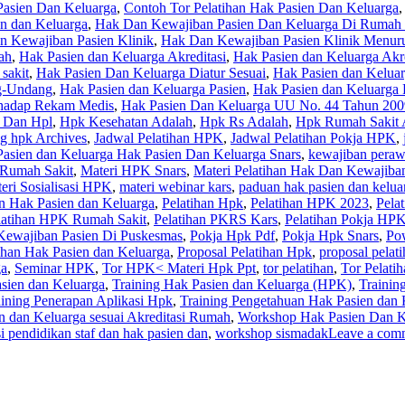
Pasien Dan Keluarga
,
Contoh Tor Pelatihan Hak Pasien Dan Keluarga
n dan Keluarga
,
Hak Dan Kewajiban Pasien Dan Keluarga Di Rumah 
 Kewajiban Pasien Klinik
,
Hak Dan Kewajiban Pasien Klinik Menur
ah
,
Hak Pasien dan Keluarga Akreditasi
,
Hak Pasien dan Keluarga Akre
sakit
,
Hak Pasien Dan Keluarga Diatur Sesuai
,
Hak Pasien dan Kelua
g-Undang
,
Hak Pasien dan Keluarga Pasien
,
Hak Pasien dan Keluarga 
rhadap Rekam Medis
,
Hak Pasien Dan Keluarga UU No. 44 Tahun 200
 Dan Hpl
,
Hpk Kesehatan Adalah
,
Hpk Rs Adalah
,
Hpk Rumah Sakit 
ng hpk Archives
,
Jadwal Pelatihan HPK
,
Jadwal Pelatihan Pokja HPK
,
asien dan Keluarga Hak Pasien Dan Keluarga Snars
,
kewajiban peraw
Rumah Sakit
,
Materi HPK Snars
,
Materi Pelatihan Hak Dan Kewajiba
eri Sosialisasi HPK
,
materi webinar kars
,
paduan hak pasien dan kelua
an Hak Pasien dan Keluarga
,
Pelatihan Hpk
,
Pelatihan HPK 2023
,
Pela
latihan HPK Rumah Sakit
,
Pelatihan PKRS Kars
,
Pelatihan Pokja HP
Kewajiban Pasien Di Puskesmas
,
Pokja Hpk Pdf
,
Pokja Hpk Snars
,
Po
ihan Hak Pasien dan Keluarga
,
Proposal Pelatihan Hpk
,
proposal pelat
ga
,
Seminar HPK
,
Tor HPK< Materi Hpk Ppt
,
tor pelatihan
,
Tor Pelati
asien dan Keluarga
,
Training Hak Pasien dan Keluarga (HPK)
,
Trainin
aining Penerapan Aplikasi Hpk
,
Training Pengetahuan Hak Pasien dan
 dan Keluarga sesuai Akreditasi Rumah
,
Workshop Hak Pasien Dan Ke
i pendidikan staf dan hak pasien dan
,
workshop sismadak
Leave a com