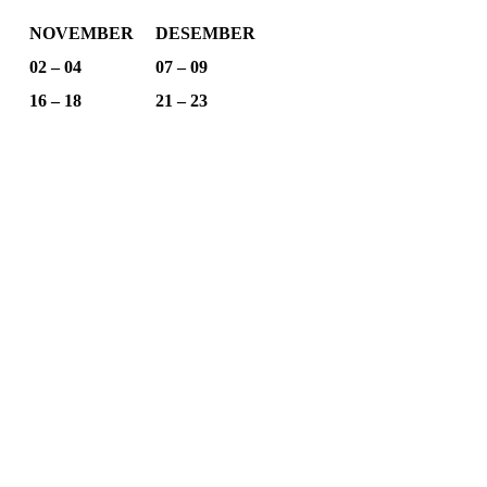
NOVEMBER
DESEMBER
02 – 04
07 – 09
16 – 18
21 – 23