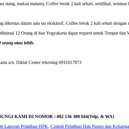
 siang, makan malam), Coffee break 2 kali sehari, sertifikat, seminar k
ng dikemas dalam satu tas eksklusif, Coffee break 2 kali sehari dengan 
inimal 12 Orang di luar Yogyakarta dapat request untuk Tempat dan 
orang atau lebih.
rta a/n. Diklat Center rekening 0911017873
KAMI DI NOMOR : 082 136 308 044(Telp. & WA)
oh Laporan Pelatihan HPK
,
Contoh Pelatihan Hak Pasien dan Keluarg