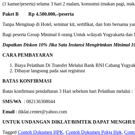
(1 kamar/peserta) selama 3 hari 2 malam, konsumsi (makan pagi, makan
Paket B Rp 4.500.000,-/peserta
Tanpa Menginap di Hotel, seminar kit, sertifikat, dan foto bersama ya
Bagi peserta Group Minimal 6 orang Untuk wilayah Yogyakarta dan M
Dapatkan Diskon 10% Jika Satu Instansi Mengirimkan Minimal 10 
CARA PEMBAYARAN
Biaya Pelatihan Di Transfer Melalui Bank BNI Cabang Yogyaka
Dibayar langsung pada saat registrasi
BATAS KONFIRMASI
Batas konfirmasi pendaftaran 3 Hari sebelum hari Pelatihan melalui :
SMS/WA
: 082136308044
Email
: diklat.center@yahoo.com
UNTUK UNDANGAN DIKLAT/BIMTEK DAPAT MENGHUBUNGI 
Tagged
Contoh Dokumen HPK
,
Contoh Dokumen Pokja Hpk
,
Cont