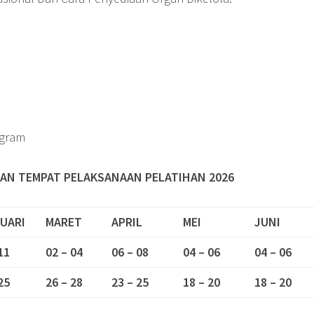
gram
AN TEMPAT PELAKSANAAN PELATIHAN 2026
UARI
MARET
APRIL
MEI
JUNI
11
02 – 04
06 – 08
04 – 06
04 – 06
25
26 – 28
23 – 25
18 – 20
18 – 20