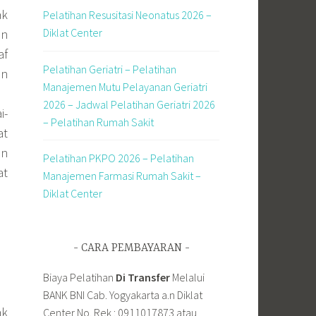
ak
Pelatihan Resusitasi Neonatus 2026 –
Diklat Center
an
af
Pelatihan Geriatri – Pelatihan
an
Manajemen Mutu Pelayanan Geriatri
2026 – Jadwal Pelatihan Geriatri 2026
i-
– Pelatihan Rumah Sakit
at
an
Pelatihan PKPO 2026 – Pelatihan
at
Manajemen Farmasi Rumah Sakit –
Diklat Center
CARA PEMBAYARAN
Biaya Pelatihan
Di Transfer
Melalui
BANK BNI Cab. Yogyakarta a.n Diklat
ak
Center No. Rek : 0911017873 atau