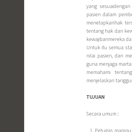
yang sesuaidengan 
pasien dalam pembe
menetapkanhak ters
tentang hak dan kewa
kewajibanmereka da
Untuk itu semua sta
nilai pasien, dan 
guna menjaga martab
memahami tentang
menjelaskan tanggu
TUJUAN
Secara umum :
Petugas mampu m