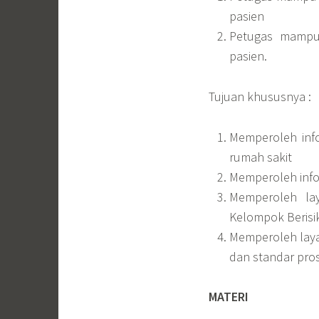
pasien
Petugas mampu
pasien.
Tujuan khususnya :
Memperoleh info
rumah sakit
Memperoleh info
Memperoleh lay
Kelompok Berisi
Memperoleh laya
dan standar pro
MATERI