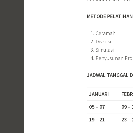
METODE PELATIHAN
Ceramah
Diskusi
Simulasi
Penyusunan Pro
JADWAL TANGGAL D
JANUARI
FEBR
05 – 07
09 – 
19 – 21
23 – 