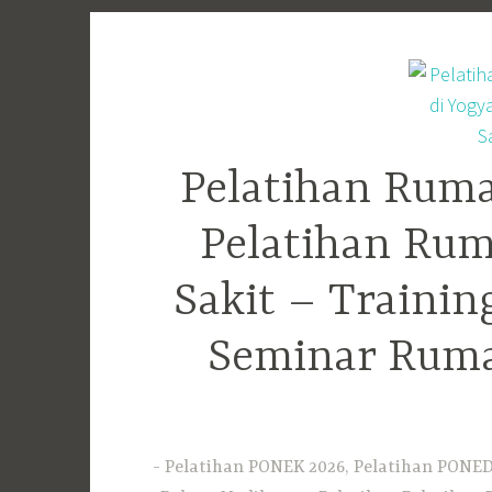
Skip
to
content
Pelatihan Ruma
Pelatihan Rum
Sakit – Traini
Seminar Ruma
Pelatihan PONEK 2026, Pelatihan PONED 