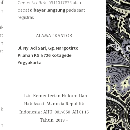
af
Center No. Rek : 0911017873 atau
dapat
dibayar langsung
pada saat
an
registrasi
i-
at
ALAMAT KANTOR
an
Jl. Nyi Adi Sari, Gg. Margotirto
at
Pilahan KG.I/726 Kotagede
Yogyakarta
Izin Kementerian Hukum Dan
Hak Asasi Manusia Republik
ak
Indonesia : AHU-0017050-AH.01.15
Tahun 2019
an