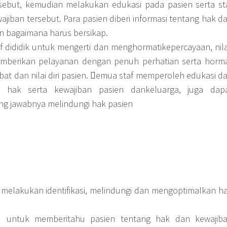
ebut, kemudian melakukan edukasi pada pasien serta st
jiban tersebut. Para pasien diberi informasi tentang hak d
n bagaimana harus bersikap.
f dididik untuk mengerti dan menghormatikepercayaan, nila
memberikan pelayanan dengan penuh perhatian serta horm
at dan nilai diri pasien. emua staf memperoleh edukasi d
 hak serta kewajiban pasien dankeluarga, juga dap
ng jawabnya melindungi hak pasien
elakukan identifikasi, melindungi dan mengoptimalkan h
 untuk memberitahu pasien tentang hak dan kewajib