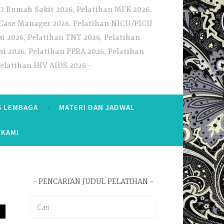
3 Rumah Sakit 2026, Pelatihan MFK 2026,
n Case Manager 2026, Pelatihan NICU/PICU
i 2026, Pelatihan TNT 2026, Pelatihan
i 2026, Pelatihan PPRA 2026, Pelatihan
Pelatihan HIV AIDS 2026
S LEMBAGA
MATERI DAN JADWAL
 KAMI
PENCARIAN JUDUL PELATIHAN
Cari
untuk: