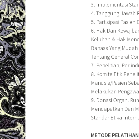
3. Implementasi St
4. Tanggung Jawab 
5. Partisipasi Pasie
6. Hak Dan Kewajib
Keluhan & Hak Mend
Bahasa Yang Mudah 
Tentang General Co
7. Penelitian, Perli
8. Komite Etik Penelit
Manusia/Pasien Seba
Melakukan Pengawasa
9. Donasi Organ. R
Mendapatkan Dan Men
Standar Etika Intern
METODE PELATIHAN