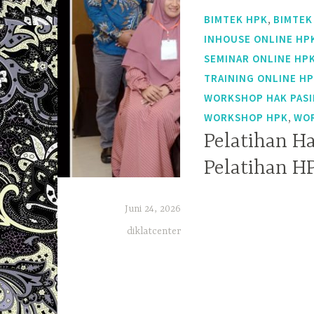
,
BIMTEK HPK
BIMTEK
INHOUSE ONLINE HP
SEMINAR ONLINE HP
TRAINING ONLINE H
WORKSHOP HAK PASI
,
WORKSHOP HPK
WOR
Pelatihan H
Pelatihan H
Juni 24, 2026
diklatcenter