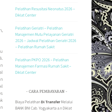
Pelatihan Resusitasi Neonatus 2026 –
Diklat Center
Pelatihan Geriatri – Pelatihan
n,
Manajemen Mutu Pelayanan Geriatri
2026 – Jadwal Pelatihan Geriatri 2026
– Pelatihan Rumah Sakit
ku
i.
Pelatihan PKPO 2026 – Pelatihan
en
Manajemen Farmasi Rumah Sakit –
al
Diklat Center
an
l
CARA PEMBAYARAN
es
ak
Biaya Pelatihan
Di Transfer
Melalui
an
BANK BNI Cab. Yogyakarta a.n Diklat