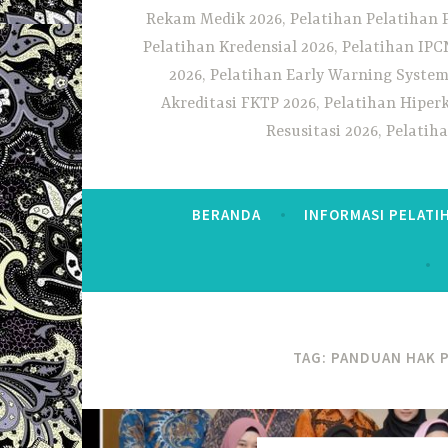
Rekam Medik 2026, Pelatihan Pelatihan 
Pelatihan Kredensial 2026, Pelatihan IP
2026, Pelatihan Early Warning System
Akreditasi FKTP 2026, Pelatihan Hiper
Resusitasi 2026, Pelati
BERANDA
INFORMASI PELATI
TAG:
PANDUAN HAK P