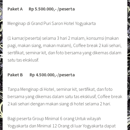
Paket A Rp 5.500.000,- /peserta
Menginap di Grand Puri Saron Hotel Yogyakarta
(1 kamar/peserta) selama 3 hari 2 malam, konsumsi (makan
pagi, makan siang, makan malam), Coffee break 2 kali sehari,
sertifikat, seminar kit, dan foto bersama yang dikemas dalam
satu tas eksklusif.
Paket B Rp 4.500.000,-/peserta
Tanpa Menginap di Hotel, seminar kit, sertifikat, dan foto
bersama yang dikemas dalam satu tas eksklusif, Coffee break
2 kali sehari dengan makan siang di hotel selama 2 hari.
Bagi peserta Group Minimal 6 orang Untuk wilayah
Yogyakarta dan Minimal 12 Orang di luar Yogyakarta dapat