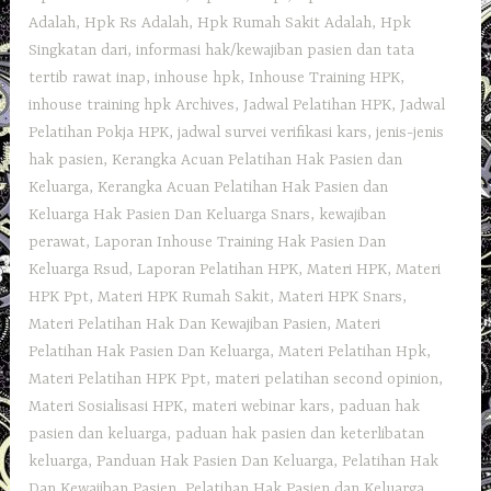
Adalah
,
Hpk Rs Adalah
,
Hpk Rumah Sakit Adalah
,
Hpk
Singkatan dari
,
informasi hak/kewajiban pasien dan tata
tertib rawat inap
,
inhouse hpk
,
Inhouse Training HPK
,
inhouse training hpk Archives
,
Jadwal Pelatihan HPK
,
Jadwal
Pelatihan Pokja HPK
,
jadwal survei verifikasi kars
,
jenis-jenis
hak pasien
,
Kerangka Acuan Pelatihan Hak Pasien dan
Keluarga
,
Kerangka Acuan Pelatihan Hak Pasien dan
Keluarga Hak Pasien Dan Keluarga Snars
,
kewajiban
perawat
,
Laporan Inhouse Training Hak Pasien Dan
Keluarga Rsud
,
Laporan Pelatihan HPK
,
Materi HPK
,
Materi
HPK Ppt
,
Materi HPK Rumah Sakit
,
Materi HPK Snars
,
Materi Pelatihan Hak Dan Kewajiban Pasien
,
Materi
Pelatihan Hak Pasien Dan Keluarga
,
Materi Pelatihan Hpk
,
Materi Pelatihan HPK Ppt
,
materi pelatihan second opinion
,
Materi Sosialisasi HPK
,
materi webinar kars
,
paduan hak
pasien dan keluarga
,
paduan hak pasien dan keterlibatan
keluarga
,
Panduan Hak Pasien Dan Keluarga
,
Pelatihan Hak
Dan Kewajiban Pasien
,
Pelatihan Hak Pasien dan Keluarga
,