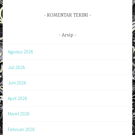
KOMENTAR TEKINI
Arsip
Agustus 2026
Juli 2026
Juni 2026
April 2026
Maret 2026
Februari 2026