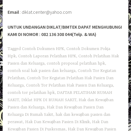
Email
: diklat.center@yahoo.com
UNTUK UNDANGAN DIKLAT/BIMTEK DAPAT MENGHUBUNGI
KAMI DI NOMOR : 082 136 308 044(Telp. & WA)
Tagged
Contoh Dokumen HPK
,
Contoh Dokumen Pokja
Hpk
,
Contoh Laporan Pelatihan HPK
,
Contoh Pelatihan Hak
Pasien dan Keluarga
,
contoh proposal pelatihan hpk
,
contoh soal hak pasien dan keluarga
,
Contoh Tor Kegiatan
Pelatihan
,
Contoh Tor Kegiatan Pelatihan Hak Pasien Dan
Keluarga
,
Contoh Tor Pelatihan Hak Pasien Dan Keluarga
,
contoh tor pelatihan hpk
,
DAFTAR PELATIHAN RUMAH
SAKIT
,
Diklat HPK DI RUMAH SAKIT
,
Hak dan Kewajiban
Pasien dan Keluarga
,
Hak Dan Kewajiban Pasien Dan
Keluarga Di Rumah Sakit
,
hak dan kewajiban pasien dan
perawat
,
Hak Dan Kewajiban Pasien Di Klinik
,
Hak Dan
Kewajiban Pasien Di Puskesmas
,
Hak Dan Kewajiban Pasien