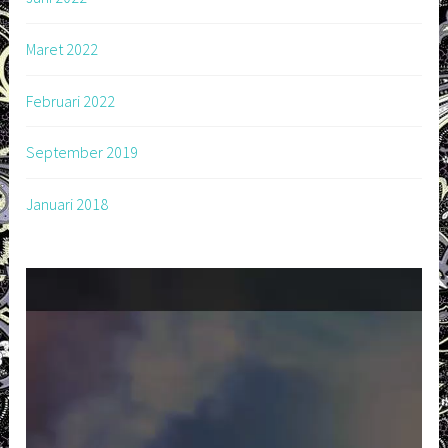
Maret 2022
Februari 2022
September 2019
Januari 2018
Pemutar
Video