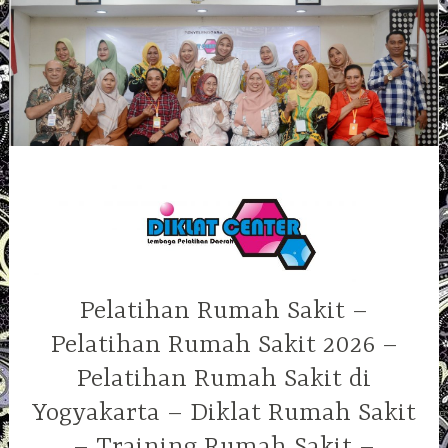
Skip
to
content
Pelatihan Rumah Sakit –
Pelatihan Rumah Sakit 2026 –
Pelatihan Rumah Sakit di
Yogyakarta – Diklat Rumah Sakit
– Training Rumah Sakit –