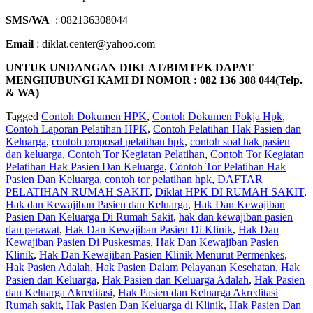
SMS/WA
: 082136308044
Email
: diklat.center@yahoo.com
UNTUK UNDANGAN DIKLAT/BIMTEK DAPAT
MENGHUBUNGI KAMI DI NOMOR : 082 136 308 044(Telp.
& WA)
Tagged
Contoh Dokumen HPK
,
Contoh Dokumen Pokja Hpk
,
Contoh Laporan Pelatihan HPK
,
Contoh Pelatihan Hak Pasien dan
Keluarga
,
contoh proposal pelatihan hpk
,
contoh soal hak pasien
dan keluarga
,
Contoh Tor Kegiatan Pelatihan
,
Contoh Tor Kegiatan
Pelatihan Hak Pasien Dan Keluarga
,
Contoh Tor Pelatihan Hak
Pasien Dan Keluarga
,
contoh tor pelatihan hpk
,
DAFTAR
PELATIHAN RUMAH SAKIT
,
Diklat HPK DI RUMAH SAKIT
,
Hak dan Kewajiban Pasien dan Keluarga
,
Hak Dan Kewajiban
Pasien Dan Keluarga Di Rumah Sakit
,
hak dan kewajiban pasien
dan perawat
,
Hak Dan Kewajiban Pasien Di Klinik
,
Hak Dan
Kewajiban Pasien Di Puskesmas
,
Hak Dan Kewajiban Pasien
Klinik
,
Hak Dan Kewajiban Pasien Klinik Menurut Permenkes
,
Hak Pasien Adalah
,
Hak Pasien Dalam Pelayanan Kesehatan
,
Hak
Pasien dan Keluarga
,
Hak Pasien dan Keluarga Adalah
,
Hak Pasien
dan Keluarga Akreditasi
,
Hak Pasien dan Keluarga Akreditasi
Rumah sakit
,
Hak Pasien Dan Keluarga di Klinik
,
Hak Pasien Dan