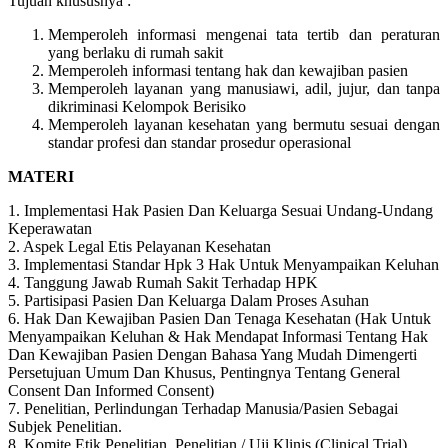
Tujuan khususnya :
Memperoleh informasi mengenai tata tertib dan peraturan
yang berlaku di rumah sakit
Memperoleh informasi tentang hak dan kewajiban pasien
Memperoleh layanan yang manusiawi, adil, jujur, dan tanpa
dikriminasi Kelompok Berisiko
Memperoleh layanan kesehatan yang bermutu sesuai dengan
standar profesi dan standar prosedur operasional
MATERI
1. Implementasi Hak Pasien Dan Keluarga Sesuai Undang-Undang
Keperawatan
2. Aspek Legal Etis Pelayanan Kesehatan
3. Implementasi Standar Hpk 3 Hak Untuk Menyampaikan Keluhan
4. Tanggung Jawab Rumah Sakit Terhadap HPK
5. Partisipasi Pasien Dan Keluarga Dalam Proses Asuhan
6. Hak Dan Kewajiban Pasien Dan Tenaga Kesehatan (Hak Untuk
Menyampaikan Keluhan & Hak Mendapat Informasi Tentang Hak
Dan Kewajiban Pasien Dengan Bahasa Yang Mudah Dimengerti
Persetujuan Umum Dan Khusus, Pentingnya Tentang General
Consent Dan Informed Consent)
7. Penelitian, Perlindungan Terhadap Manusia/Pasien Sebagai
Subjek Penelitian.
8. Komite Etik Penelitian, Penelitian / Uji Klinis (Clinical Trial)