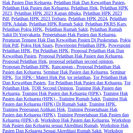
Hak Pasien Dan Keluarga
,
Pelatihan Hak Dan Kewajiban Pasien
,
Pelatihan Hak Pasien dan Keluarga
,
Pelatihan Hpk
,
Pelatihan HPK
2023
,
Pelatihan HPK 2023 Kapan dibuka
,
Pelatihan HPK 2023
Pdf
,
Pelatihan HPK 2023 Terbaru
,
Pelatihan HPK 2024
,
Pelatihan
HPK Adalah
,
Pelatihan HPK Rumah Sakit
,
Pelatihan PKRS Kars
,
Pelatihan Pokja HPK
,
Pelatihan Rumah Sakit‎
,
Pelatihan Rumah
Sakit Di Yogyakarta
,
Pengetahuan Hak Pasien dan Keluarga
,
Peraturan Tentang Hak Dan Kewajiban Pasien Di Puskesmas
,
Pokja
Hpk Pdf
,
Pokja Hpk Snars
,
Powerpoint Pelatihan HPK
,
Powespoint
Pelatihan HPK
,
Ppt Pelatihan HPK
,
Proposal Pelatihan Hak Dan
Kewajiban Pasien
,
Proposal Pelatihan Hak Pasien dan Keluarga
,
Proposal Pelatihan Hpk
,
proposal pelatihan second opinion
,
Proposan Pelatihan HPK
,
Rancangan - Proposal Pelatihan Hak
Pasien dan Keluarga
,
Seminar Hak Pasien dan Keluarga
,
Seminar
HPK
,
Tor HPK< Materi Hpk Ppt
,
tor pelatihan
,
Tor Pelatihan Hak
Dan Kewajiban Pasien
,
Tor Pelatihan Hak Pasien dan Keluarga
,
Tor
Pelatihan Hpk
,
TOR Second Opinion
,
Training Hak Pasien dan
Keluarga
,
Training Hak Pasien dan Keluarga (HPK)
,
Training Hak
Pasien dan Keluarga (HPK) - Training Rumah Sakit
,
Training Hak
Pasien dan Keluarga (HPK) Di Rumah Sakit
,
Training HPK
,
Training Penerapan Aplikasi Hpk
,
Training Pengetahuan Hak
Pasien dan Keluarga (HPK)
,
Training Pengetahuan Hak Pasien dan
Keluarga (HPK) di
,
Workshop Hak Pasien dan Keluarga
,
Workshop
Hak Pasien dan Keluarga sesuai Akreditasi Rumah
,
Workshop Hak
Pasien Dan Keluarga Sesuai Akreditasi Rumah Sakit
,
Workshop