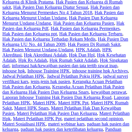
Keluarga di Klinik Pratama
,
Hak Pasien dan Keluarga di Rumah
sakit
,
Hak Pasien Dan Keluarga Diatur Sesuai
,
Hak Pasien dan
Keluarga Menurut Permenkes No 4 Tahun 2018
,
Hak Pasien dan
Keluarga Menurut Undan Undang
,
Hak Pasien Dan Keluarga
Menurut Undang-Undang
,
Hak Pasien dan Keluarga Pasien
,
Hak
Pasien dan Keluarga Pdf
,
Hak Pasien dan Keluarga Permenkes
,
Hak Pasien dan Keluarga ppt
,
Hak Pasien dan Keluarga Terbaru
,
Hak Pasien dan Keluarga Terhadap Rekam Medis
,
Hak Pasien Dan
Keluarga UU No. 44 Tahun 2009
,
Hak Pasien Di Rumah Sakit
,
Hak Pasien Menurut Undang-Undang
,
HPK Adalah
,
HPK
Akreditasi
,
Hpk Akreditasi Adalah
,
Hpk Dan Hpl
,
Hpk Kesehatan
Adalah
,
Hpk Rs Adalah
,
Hpk Rumah Sakit Adalah
,
Hpk Singkatan
dari
,
informasi hak/kewajiban pasien dan tata tertib rawat inap
,
inhouse hpk
,
Inhouse Training HPK
,
inhouse training hpk Archives
,
Jadwal Pelatihan HPK
,
Jadwal Pelatihan Pokja HPK
,
jadwal survei
verifikasi kars
,
jenis-jenis hak pasien
,
Kerangka Acuan Pelatihan
Hak Pasien dan Keluarga
,
Kerangka Acuan Pelatihan Hak Pasien
dan Keluarga Hak Pasien Dan Keluarga Snars
,
kewajiban perawat
,
Laporan Inhouse Training Hak Pasien Dan Keluarga Rsud
,
Laporan
Pelatihan HPK
,
Materi HPK
,
Materi HPK Ppt
,
Materi HPK Rumah
Sakit
,
Materi HPK Snars
,
Materi Pelatihan Hak Dan Kewajiban
Pasien
,
Materi Pelatihan Hak Pasien Dan Keluarga
,
Materi Pelatihan
Hpk
,
Materi Pelatihan HPK Ppt
,
materi pelatihan second opinion
,
Materi Sosialisasi HPK
,
materi webinar kars
,
paduan hak pasien dan
keluarga
,
paduan hak pasien dan keterlibatan keluarga
,
Panduan