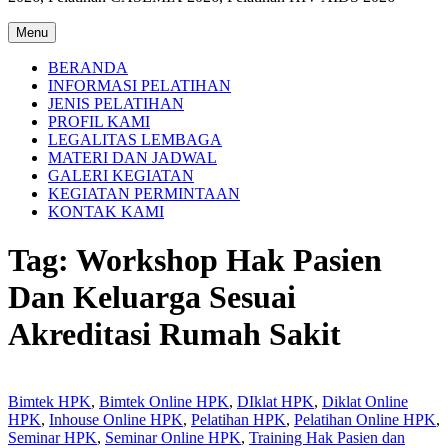
Menu
BERANDA
INFORMASI PELATIHAN
JENIS PELATIHAN
PROFIL KAMI
LEGALITAS LEMBAGA
MATERI DAN JADWAL
GALERI KEGIATAN
KEGIATAN PERMINTAAN
KONTAK KAMI
Tag:
Workshop Hak Pasien
Dan Keluarga Sesuai
Akreditasi Rumah Sakit
Bimtek HPK
,
Bimtek Online HPK
,
DIklat HPK
,
Diklat Online
HPK
,
Inhouse Online HPK
,
Pelatihan HPK
,
Pelatihan Online HPK
,
Seminar HPK
,
Seminar Online HPK
,
Training Hak Pasien dan