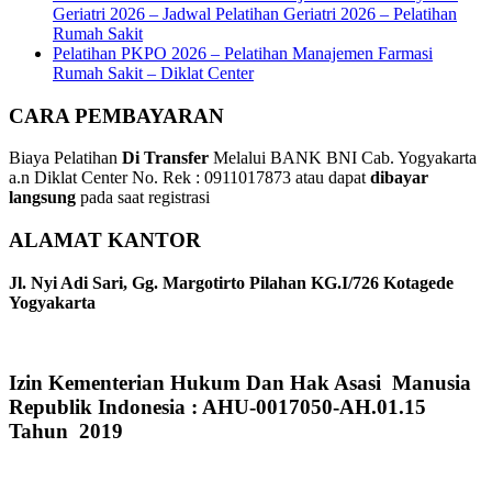
Geriatri 2026 – Jadwal Pelatihan Geriatri 2026 – Pelatihan
Rumah Sakit
Pelatihan PKPO 2026 – Pelatihan Manajemen Farmasi
Rumah Sakit – Diklat Center
CARA PEMBAYARAN
Biaya Pelatihan
Di Transfer
Melalui BANK BNI Cab. Yogyakarta
a.n Diklat Center No. Rek : 0911017873 atau dapat
dibayar
langsung
pada saat registrasi
ALAMAT KANTOR
Jl. Nyi Adi Sari, Gg. Margotirto Pilahan KG.I/726 Kotagede
Yogyakarta
Izin Kementerian Hukum Dan Hak Asasi Manusia
Republik Indonesia : AHU-0017050-AH.01.15
Tahun 2019