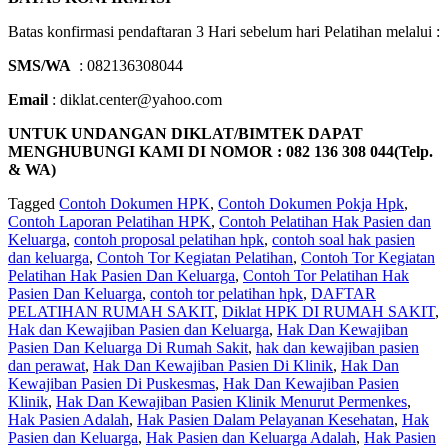
Batas konfirmasi pendaftaran 3 Hari sebelum hari Pelatihan melalui :
SMS/WA
: 082136308044
Email
: diklat.center@yahoo.com
UNTUK UNDANGAN DIKLAT/BIMTEK DAPAT
MENGHUBUNGI KAMI DI NOMOR : 082 136 308 044(Telp.
& WA)
Tagged
Contoh Dokumen HPK
,
Contoh Dokumen Pokja Hpk
,
Contoh Laporan Pelatihan HPK
,
Contoh Pelatihan Hak Pasien dan
Keluarga
,
contoh proposal pelatihan hpk
,
contoh soal hak pasien
dan keluarga
,
Contoh Tor Kegiatan Pelatihan
,
Contoh Tor Kegiatan
Pelatihan Hak Pasien Dan Keluarga
,
Contoh Tor Pelatihan Hak
Pasien Dan Keluarga
,
contoh tor pelatihan hpk
,
DAFTAR
PELATIHAN RUMAH SAKIT
,
Diklat HPK DI RUMAH SAKIT
,
Hak dan Kewajiban Pasien dan Keluarga
,
Hak Dan Kewajiban
Pasien Dan Keluarga Di Rumah Sakit
,
hak dan kewajiban pasien
dan perawat
,
Hak Dan Kewajiban Pasien Di Klinik
,
Hak Dan
Kewajiban Pasien Di Puskesmas
,
Hak Dan Kewajiban Pasien
Klinik
,
Hak Dan Kewajiban Pasien Klinik Menurut Permenkes
,
Hak Pasien Adalah
,
Hak Pasien Dalam Pelayanan Kesehatan
,
Hak
Pasien dan Keluarga
,
Hak Pasien dan Keluarga Adalah
,
Hak Pasien