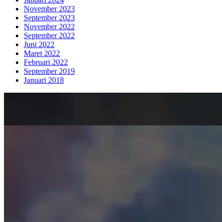
November 2023
September 2023
November 2022
September 2022
Juni 2022
Maret 2022
Februari 2022
September 2019
Januari 2018