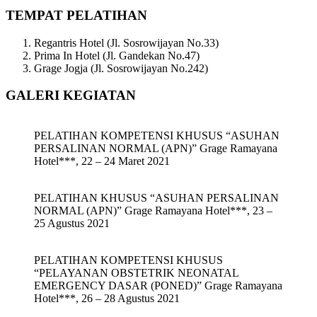
TEMPAT PELATIHAN
Regantris Hotel (Jl. Sosrowijayan No.33)
Prima In Hotel (Jl. Gandekan No.47)
Grage Jogja (Jl. Sosrowijayan No.242)
GALERI KEGIATAN
PELATIHAN KOMPETENSI KHUSUS “ASUHAN
PERSALINAN NORMAL (APN)” Grage Ramayana
Hotel***, 22 – 24 Maret 2021
PELATIHAN KHUSUS “ASUHAN PERSALINAN
NORMAL (APN)” Grage Ramayana Hotel***, 23 –
25 Agustus 2021
PELATIHAN KOMPETENSI KHUSUS
“PELAYANAN OBSTETRIK NEONATAL
EMERGENCY DASAR (PONED)” Grage Ramayana
Hotel***, 26 – 28 Agustus 2021