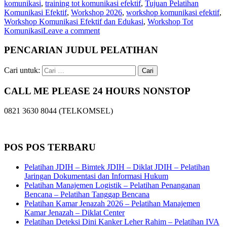
komunikasi
,
training tot komunikasi efektif
,
Tujuan Pelatihan
Komunikasi Efektif
,
Workshop 2026
,
workshop komunikasi efektif
,
Workshop Komunikasi Efektif dan Edukasi
,
Workshop Tot
Komunikasi
Leave a comment
PENCARIAN JUDUL PELATIHAN
Cari untuk:
CALL ME PLEASE 24 HOURS NONSTOP
0821 3630 8044 (TELKOMSEL)
POS POS TERBARU
Pelatihan JDIH – Bimtek JDIH – Diklat JDIH – Pelatihan
Jaringan Dokumentasi dan Informasi Hukum
Pelatihan Manajemen Logistik – Pelatihan Penanganan
Bencana – Pelatihan Tanggap Bencana
Pelatihan Kamar Jenazah 2026 – Pelatihan Manajemen
Kamar Jenazah – Diklat Center
Pelatihan Deteksi Dini Kanker Leher Rahim – Pelatihan IVA