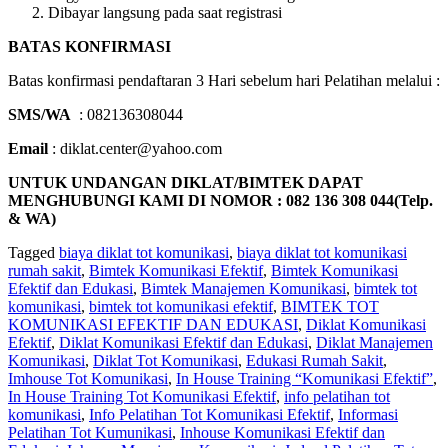
Dibayar langsung pada saat registrasi
BATAS KONFIRMASI
Batas konfirmasi pendaftaran 3 Hari sebelum hari Pelatihan melalui :
SMS/WA
: 082136308044
Email
: diklat.center@yahoo.com
UNTUK UNDANGAN DIKLAT/BIMTEK DAPAT
MENGHUBUNGI KAMI DI NOMOR : 082 136 308 044(Telp.
& WA)
Tagged
biaya diklat tot komunikasi
,
biaya diklat tot komunikasi
rumah sakit
,
Bimtek Komunikasi Efektif
,
Bimtek Komunikasi
Efektif dan Edukasi
,
Bimtek Manajemen Komunikasi
,
bimtek tot
komunikasi
,
bimtek tot komunikasi efektif
,
BIMTEK TOT
KOMUNIKASI EFEKTIF DAN EDUKASI
,
Diklat Komunikasi
Efektif
,
Diklat Komunikasi Efektif dan Edukasi
,
Diklat Manajemen
Komunikasi
,
Diklat Tot Komunikasi
,
Edukasi Rumah Sakit
,
Imhouse Tot Komunikasi
,
In House Training “Komunikasi Efektif”
,
In House Training Tot Komunikasi Efektif
,
info pelatihan tot
komunikasi
,
Info Pelatihan Tot Komunikasi Efektif
,
Informasi
Pelatihan Tot Kumunikasi
,
Inhouse Komunikasi Efektif dan