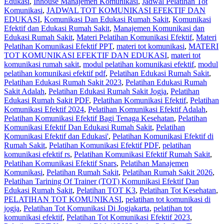
Edukasi
,
Inhouse Manajemen Komunikasi
,
Jadwal Pelatihan Tot
Komunikasi
,
JADWAL TOT KOMUNIKASI EFEKTIF DAN
EDUKASI
,
Komunikasi Dan Edukasi Rumah Sakit
,
Komunikasi
Efektif dan Edukasi Rumah Sakit
,
Manajemen Komunikasi dan
Edukasi Rumah Sakit
,
Materi Pelatihan Komunikasi Efektif
,
Materi
Pelatihan Komunikasi Efektif PPT
,
materi tot komunikasi
,
MATERI
TOT KOMUNIKASI EFEKTIF DAN EDUKASI
,
materi tot
komunikasi rumah sakit
,
modul pelatihan komunikasi efektif
,
modul
pelatihan komunikasi efektif pdf
,
Pelatihan Edukasi Rumah Sakit
,
Pelatihan Edukasi Rumah Sakit 2023
,
Pelatihan Edukasi Rumah
Sakit Adalah
,
Pelatihan Edukasi Rumah Sakit Jogja
,
Pelatihan
Edukasi Rumah Sakit PDF
,
Pelatihan Komunikasi Efektif
,
Pelatihan
Komunikasi Efektif 2024
,
Pelatihan Komunikasi Efektif Adalah
,
Pelatihan Komunikasi Efektif Bagi Tenaga Kesehatan
,
Pelatihan
Komunikasi Efektif Dan Edukasi Rumah Sakit
,
Pelatihan
Komunikasi Efektif dan Edukasi'
,
Pelatihan Komunikasi Efektif di
Rumah Sakit
,
Pelatihan Komunikasi Efektif PDF
,
pelatihan
komunikasi efektif rs
,
Pelatihan Komunikasi Efektif Rumah Sakit
,
Pelatihan Komunikasi Efektif Snars
,
Pelatihan Manajemen
Komunikasi
,
Pelatihan Rumah Sakit‎
,
Pelatihan Rumah Sakit 2026
,
Pelatihan Tarining Of Trainer (TOT) Komunikasi Efektif Dan
Edukasi Rumah Sakit
,
Pelatihan TOT K3
,
Pelatihan Tot Kesehatan
,
PELATIHAN TOT KOMUNIKASI
,
pelatihan tot komunikasi di
jogja
,
Pelatihan Tot Komunikasi Di Jogjakarta
,
pelatihan tot
komunikasi efektif
,
Pelatihan Tot Komunikasi Efektif 2023
,