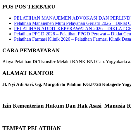
POS POS TERBARU
PELATIHAN MANAJEMEN ADVOKASI DAN PERLIND
Pelatihan Manajemen Mutu Pelayanan Geriatri 2026 – Diklat C
PELATIHAN AUDIT KEPERAWATAN 2026 – DIKLAT C
Pelatihan PPGD 2026 – Pelatihan PPGD Perawat – Diklat Cen
Pelatihan Farmasi Klinik 2026 – Pelatihan Farmasi Klinik Das
CARA PEMBAYARAN
Biaya Pelatihan
Di Transfer
Melalui BANK BNI Cab. Yogyakarta a.n
ALAMAT KANTOR
Jl. Nyi Adi Sari, Gg. Margotirto Pilahan KG.I/726 Kotagede Yog
Izin Kementerian Hukum Dan Hak Asasi Manusia R
TEMPAT PELATIHAN