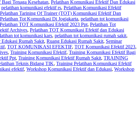
f Bagi Tenaga Kesehatan
,
Pelatihan Komunikasi Efektif Dan Edukasi
,
pelatihan komunikasi efektif rs
,
Pelatihan Komunikasi Efektif
Pelatihan Tarining Of Trainer (TOT) Komunikasi Efektif Dan
Pelatihan Tot Komunikasi Di Jogjakarta
,
pelatihan tot komunikasi
Pelatihan TOT Komunikasi Efektif 2023 Ppt
,
Pelatihan Tot
ektif Archives
,
Pelatihan TOT Komunikasi Efektif dan Edukasi
latihan tot komunikasi kars
,
pelatihan tot komunikasi rumah sakit
,
r Edukasi Rumah Sakit
,
Ruang Edukasi Rumah Sakit
,
Seminar
tif
,
TOT KOMUNIKASI EFEKTIF
,
TOT Komunikasi Efektif 2023
,
ives
,
Training Komunikasi Efektif
,
Training Komunikasi Efektif Bagi
ktif Ppt
,
Training Komunikasi Efektif Rumah Sakit
,
TRAINING
Pelatihan Teknis Bidang TIK
,
Training Pelatihan Komunikasi Efektif
kasi efektif
,
Workshop Komunikasi Efektif dan Edukasi
,
Workshop