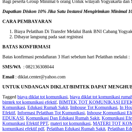
Bagi peserta Group Minimal 6 orang Untuk wilayah Yogyakarta dan M
Dapatkan Diskon 10% Jika Satu Instansi Mengirimkan Minimal 10 
CARA PEMBAYARAN
Biaya Pelatihan Di Transfer Melalui Bank BNI Cabang Yogyaka
Dibayar langsung pada saat registrasi
BATAS KONFIRMASI
Batas konfirmasi pendaftaran 3 Hari sebelum hari Pelatihan melalui :
SMS/WA
: 082136308044
Email
: diklat.center@yahoo.com
UNTUK UNDANGAN DIKLAT/BIMTEK DAPAT MENGHUBUNGI 
Tagged
biaya diklat tot komunikasi
,
biaya diklat tot komunikasi rumah
bimtek tot komunikasi efektif
,
BIMTEK TOT KOMUNIKASI EFE
Komunikasi
,
Edukasi Rumah Sakit
,
Imhouse Tot Komunikasi
,
In Hou
Efektif
,
Informasi Pelatihan Tot Kumunikasi
,
Inhouse Komunikasi Efe
EDUKASI
,
Komunikasi Dan Edukasi Rumah Sakit
,
Komunikasi Efe
Komunikasi Efektif PPT
,
materi tot komunikasi
,
MATERI TOT KO
komunikasi efektif pdf
,
Pelatihan Edukasi Rumah Sakit
,
Pelatihan Ed