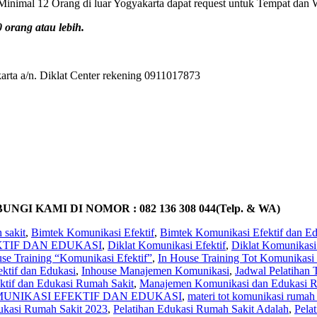
inimal 12 Orang di luar Yogyakarta dapat request untuk Tempat dan 
orang atau lebih.
rta a/n. Diklat Center rekening 0911017873
KAMI DI NOMOR : 082 136 308 044(Telp. & WA)
 sakit
,
Bimtek Komunikasi Efektif
,
Bimtek Komunikasi Efektif dan Ed
KTIF DAN EDUKASI
,
Diklat Komunikasi Efektif
,
Diklat Komunikasi
se Training “Komunikasi Efektif”
,
In House Training Tot Komunikasi 
ktif dan Edukasi
,
Inhouse Manajemen Komunikasi
,
Jadwal Pelatihan
ktif dan Edukasi Rumah Sakit
,
Manajemen Komunikasi dan Edukasi R
MUNIKASI EFEKTIF DAN EDUKASI
,
materi tot komunikasi rumah 
ukasi Rumah Sakit 2023
,
Pelatihan Edukasi Rumah Sakit Adalah
,
Pela