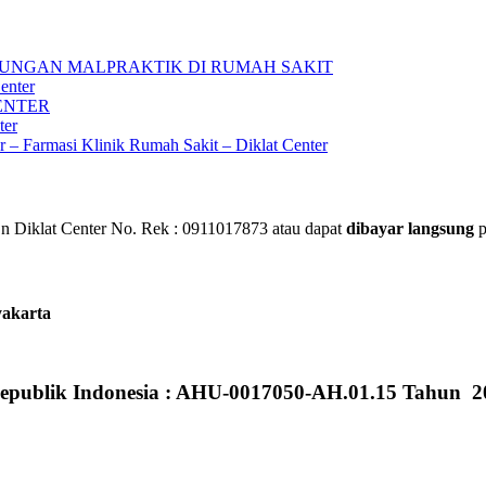
UNGAN MALPRAKTIK DI RUMAH SAKIT
enter
ENTER
ter
ar – Farmasi Klinik Rumah Sakit – Diklat Center
 Diklat Center No. Rek : 0911017873 atau dapat
dibayar langsung
p
yakarta
epublik Indonesia : AHU-0017050-AH.01.15 Tahun 2