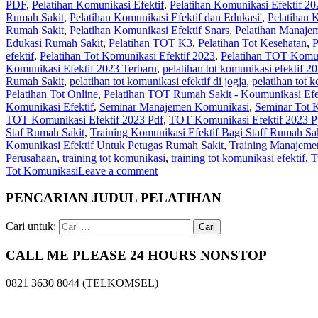
PDF
,
Pelatihan Komunikasi Efektif
,
Pelatihan Komunikasi Efektif 20
Rumah Sakit
,
Pelatihan Komunikasi Efektif dan Edukasi'
,
Pelatihan 
Rumah Sakit
,
Pelatihan Komunikasi Efektif Snars
,
Pelatihan Manaje
Edukasi Rumah Sakit
,
Pelatihan TOT K3
,
Pelatihan Tot Kesehatan
,
efektif
,
Pelatihan Tot Komunikasi Efektif 2023
,
Pelatihan TOT Komun
Komunikasi Efektif 2023 Terbaru
,
pelatihan tot komunikasi efektif 2
Rumah Sakit
,
pelatihan tot komunikasi efektif di jogja
,
pelatihan tot 
Pelatihan Tot Online
,
Pelatihan TOT Rumah Sakit - Koumunikasi Efe
Komunikasi Efektif
,
Seminar Manajemen Komunikasi
,
Seminar Tot 
TOT Komunikasi Efektif 2023 Pdf
,
TOT Komunikasi Efektif 2023 P
Staf Rumah Sakit
,
Training Komunikasi Efektif Bagi Staff Rumah Sa
Komunikasi Efektif Untuk Petugas Rumah Sakit
,
Training Manajeme
Perusahaan
,
training tot komunikasi
,
training tot komunikasi efektif
,
T
Tot Komunikasi
Leave a comment
PENCARIAN JUDUL PELATIHAN
Cari untuk:
CALL ME PLEASE 24 HOURS NONSTOP
0821 3630 8044 (TELKOMSEL)