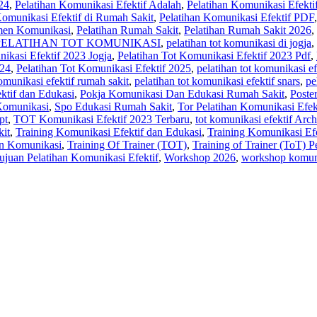
24
,
Pelatihan Komunikasi Efektif Adalah
,
Pelatihan Komunikasi Efekti
Komunikasi Efektif di Rumah Sakit
,
Pelatihan Komunikasi Efektif PDF
men Komunikasi
,
Pelatihan Rumah Sakit‎
,
Pelatihan Rumah Sakit 2026
,
PELATIHAN TOT KOMUNIKASI
,
pelatihan tot komunikasi di jogja
,
ikasi Efektif 2023 Jogja
,
Pelatihan Tot Komunikasi Efektif 2023 Pdf
,
024
,
Pelatihan Tot Komunikasi Efektif 2025
,
pelatihan tot komunikasi ef
komunikasi efektif rumah sakit
,
pelatihan tot komunikasi efektif snars
,
pe
ktif dan Edukasi
,
Pokja Komunikasi Dan Edukasi Rumah Sakit
,
Poste
Komunikasi
,
Spo Edukasi Rumah Sakit
,
Tor Pelatihan Komunikasi Efek
pt
,
TOT Komunikasi Efektif 2023 Terbaru
,
tot komunikasi efektif Arch
kit
,
Training Komunikasi Efektif dan Edukasi
,
Training Komunikasi Efe
n Komunikasi
,
Training Of Trainer (TOT)
,
Training of Trainer (ToT) 
ujuan Pelatihan Komunikasi Efektif
,
Workshop 2026
,
workshop komuni