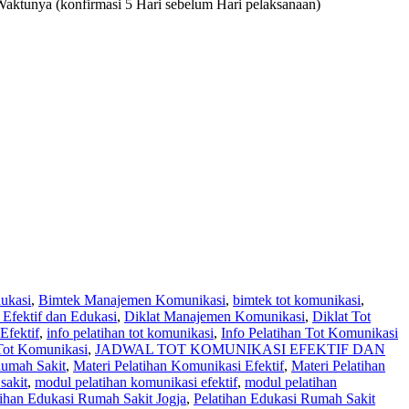
Waktunya (konfirmasi 5 Hari sebelum Hari pelaksanaan)
ukasi
,
Bimtek Manajemen Komunikasi
,
bimtek tot komunikasi
,
 Efektif dan Edukasi
,
Diklat Manajemen Komunikasi
,
Diklat Tot
Efektif
,
info pelatihan tot komunikasi
,
Info Pelatihan Tot Komunikasi
 Tot Komunikasi
,
JADWAL TOT KOMUNIKASI EFEKTIF DAN
umah Sakit
,
Materi Pelatihan Komunikasi Efektif
,
Materi Pelatihan
sakit
,
modul pelatihan komunikasi efektif
,
modul pelatihan
tihan Edukasi Rumah Sakit Jogja
,
Pelatihan Edukasi Rumah Sakit