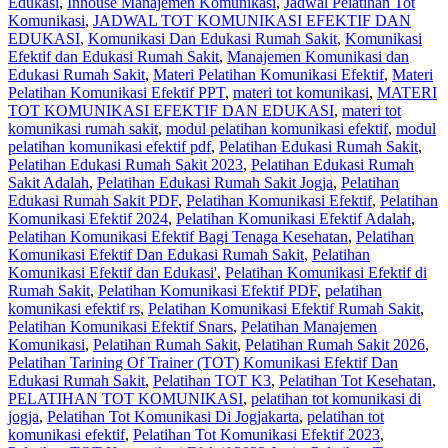
Edukasi
,
Inhouse Manajemen Komunikasi
,
Jadwal Pelatihan Tot
Komunikasi
,
JADWAL TOT KOMUNIKASI EFEKTIF DAN
EDUKASI
,
Komunikasi Dan Edukasi Rumah Sakit
,
Komunikasi
Efektif dan Edukasi Rumah Sakit
,
Manajemen Komunikasi dan
Edukasi Rumah Sakit
,
Materi Pelatihan Komunikasi Efektif
,
Materi
Pelatihan Komunikasi Efektif PPT
,
materi tot komunikasi
,
MATERI
TOT KOMUNIKASI EFEKTIF DAN EDUKASI
,
materi tot
komunikasi rumah sakit
,
modul pelatihan komunikasi efektif
,
modul
pelatihan komunikasi efektif pdf
,
Pelatihan Edukasi Rumah Sakit
,
Pelatihan Edukasi Rumah Sakit 2023
,
Pelatihan Edukasi Rumah
Sakit Adalah
,
Pelatihan Edukasi Rumah Sakit Jogja
,
Pelatihan
Edukasi Rumah Sakit PDF
,
Pelatihan Komunikasi Efektif
,
Pelatihan
Komunikasi Efektif 2024
,
Pelatihan Komunikasi Efektif Adalah
,
Pelatihan Komunikasi Efektif Bagi Tenaga Kesehatan
,
Pelatihan
Komunikasi Efektif Dan Edukasi Rumah Sakit
,
Pelatihan
Komunikasi Efektif dan Edukasi'
,
Pelatihan Komunikasi Efektif di
Rumah Sakit
,
Pelatihan Komunikasi Efektif PDF
,
pelatihan
komunikasi efektif rs
,
Pelatihan Komunikasi Efektif Rumah Sakit
,
Pelatihan Komunikasi Efektif Snars
,
Pelatihan Manajemen
Komunikasi
,
Pelatihan Rumah Sakit‎
,
Pelatihan Rumah Sakit 2026
,
Pelatihan Tarining Of Trainer (TOT) Komunikasi Efektif Dan
Edukasi Rumah Sakit
,
Pelatihan TOT K3
,
Pelatihan Tot Kesehatan
,
PELATIHAN TOT KOMUNIKASI
,
pelatihan tot komunikasi di
jogja
,
Pelatihan Tot Komunikasi Di Jogjakarta
,
pelatihan tot
komunikasi efektif
,
Pelatihan Tot Komunikasi Efektif 2023
,