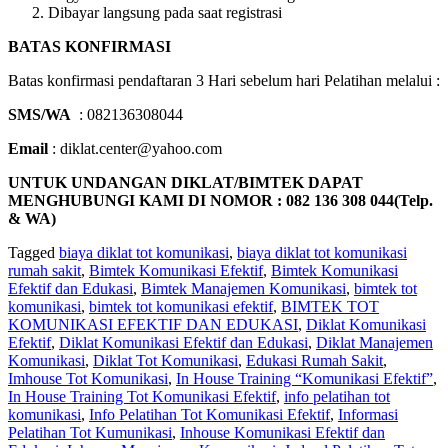
Dibayar langsung pada saat registrasi
BATAS KONFIRMASI
Batas konfirmasi pendaftaran 3 Hari sebelum hari Pelatihan melalui :
SMS/WA
: 082136308044
Email
: diklat.center@yahoo.com
UNTUK UNDANGAN DIKLAT/BIMTEK DAPAT
MENGHUBUNGI KAMI DI NOMOR : 082 136 308 044(Telp.
& WA)
Tagged
biaya diklat tot komunikasi
,
biaya diklat tot komunikasi
rumah sakit
,
Bimtek Komunikasi Efektif
,
Bimtek Komunikasi
Efektif dan Edukasi
,
Bimtek Manajemen Komunikasi
,
bimtek tot
komunikasi
,
bimtek tot komunikasi efektif
,
BIMTEK TOT
KOMUNIKASI EFEKTIF DAN EDUKASI
,
Diklat Komunikasi
Efektif
,
Diklat Komunikasi Efektif dan Edukasi
,
Diklat Manajemen
Komunikasi
,
Diklat Tot Komunikasi
,
Edukasi Rumah Sakit
,
Imhouse Tot Komunikasi
,
In House Training “Komunikasi Efektif”
,
In House Training Tot Komunikasi Efektif
,
info pelatihan tot
komunikasi
,
Info Pelatihan Tot Komunikasi Efektif
,
Informasi
Pelatihan Tot Kumunikasi
,
Inhouse Komunikasi Efektif dan