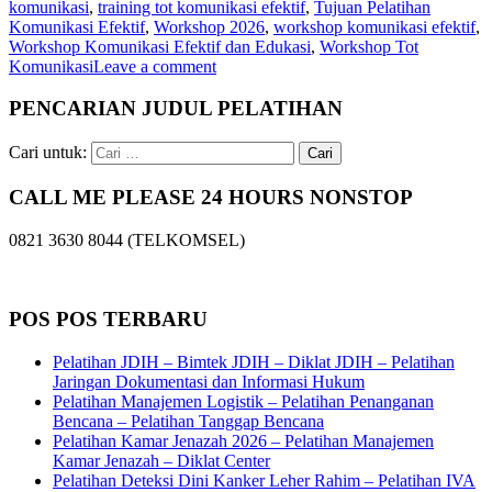
komunikasi
,
training tot komunikasi efektif
,
Tujuan Pelatihan
Komunikasi Efektif
,
Workshop 2026
,
workshop komunikasi efektif
,
Workshop Komunikasi Efektif dan Edukasi
,
Workshop Tot
Komunikasi
Leave a comment
PENCARIAN JUDUL PELATIHAN
Cari untuk:
CALL ME PLEASE 24 HOURS NONSTOP
0821 3630 8044 (TELKOMSEL)
POS POS TERBARU
Pelatihan JDIH – Bimtek JDIH – Diklat JDIH – Pelatihan
Jaringan Dokumentasi dan Informasi Hukum
Pelatihan Manajemen Logistik – Pelatihan Penanganan
Bencana – Pelatihan Tanggap Bencana
Pelatihan Kamar Jenazah 2026 – Pelatihan Manajemen
Kamar Jenazah – Diklat Center
Pelatihan Deteksi Dini Kanker Leher Rahim – Pelatihan IVA