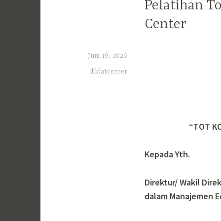
Pelatihan To
Center
Juni 19, 2026
diklatcenter
“TOT KO
Kepada Yth.
Direktur/ Wakil Dire
dalam Manajemen Ed