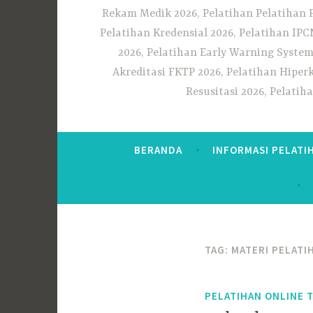
Rekam Medik 2026, Pelatihan Pelatihan 
Pelatihan Kredensial 2026, Pelatihan IP
2026, Pelatihan Early Warning System
Akreditasi FKTP 2026, Pelatihan Hiper
Resusitasi 2026, Pelati
BERANDA
INFORMASI PELATI
TAG:
MATERI PELATI
PELATIHAN ONLINE 