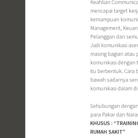
Keahlian Communicat
mencapai target kerj
kemampuan komunika
Management, Keuang
Pelanggan dan semua 
Jadi komunikasi ase
masing bagian atau
komunikasi dengan 
itu berbentuk. Cara 
bawah sadarnya sendi
komunikasi dalam di
Sehubungan dengan 
para Pakar dan Na
KHUSUS : “TRAININ
RUMAH SAKIT”