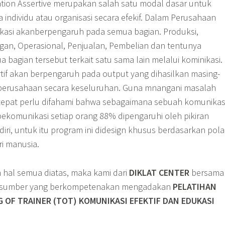
ion Assertive merupakan salah satu modal dasar untuk
a individu atau organisasi secara efekif. Dalam Perusahaan
si akanberpengaruh pada semua bagian. Produksi,
an, Operasional, Penjualan, Pembelian dan tentunya
bagian tersebut terkait satu sama lain melalui kominikasi.
rtif akan berpengaruh pada output yang dihasilkan masing-
 perusahaan secara keseluruhan. Guna mnangani masalah
tepat perlu difahami bahwa sebagaimana sebuah komunikas
bekomunikasi setiap orang 88% dipengaruhi oleh pikiran
ri, untuk itu program ini didesign khusus berdasarkan pola
ri manusia.
hal semua diatas, maka kami dari
DIKLAT CENTER
bersama
rasumber yang berkompetenakan mengadakan
PELATIHAN
G OF TRAINER (TOT) KOMUNIKASI EFEKTIF DAN EDUKASI