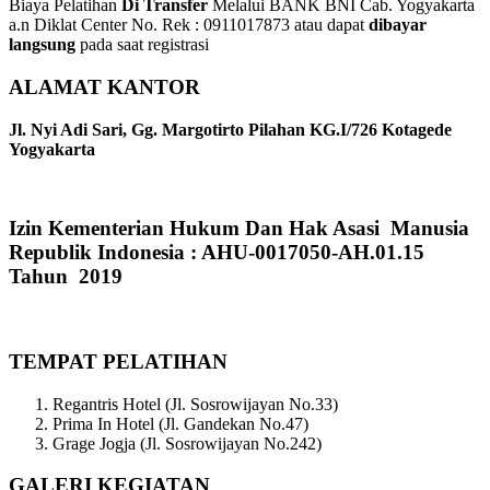
Biaya Pelatihan
Di Transfer
Melalui BANK BNI Cab. Yogyakarta
a.n Diklat Center No. Rek : 0911017873 atau dapat
dibayar
langsung
pada saat registrasi
ALAMAT KANTOR
Jl. Nyi Adi Sari, Gg. Margotirto Pilahan KG.I/726 Kotagede
Yogyakarta
Izin Kementerian Hukum Dan Hak Asasi Manusia
Republik Indonesia : AHU-0017050-AH.01.15
Tahun 2019
TEMPAT PELATIHAN
Regantris Hotel (Jl. Sosrowijayan No.33)
Prima In Hotel (Jl. Gandekan No.47)
Grage Jogja (Jl. Sosrowijayan No.242)
GALERI KEGIATAN