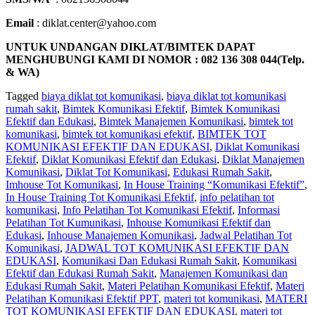
Email
: diklat.center@yahoo.com
UNTUK UNDANGAN DIKLAT/BIMTEK DAPAT
MENGHUBUNGI KAMI DI NOMOR : 082 136 308 044(Telp.
& WA)
Tagged
biaya diklat tot komunikasi
,
biaya diklat tot komunikasi
rumah sakit
,
Bimtek Komunikasi Efektif
,
Bimtek Komunikasi
Efektif dan Edukasi
,
Bimtek Manajemen Komunikasi
,
bimtek tot
komunikasi
,
bimtek tot komunikasi efektif
,
BIMTEK TOT
KOMUNIKASI EFEKTIF DAN EDUKASI
,
Diklat Komunikasi
Efektif
,
Diklat Komunikasi Efektif dan Edukasi
,
Diklat Manajemen
Komunikasi
,
Diklat Tot Komunikasi
,
Edukasi Rumah Sakit
,
Imhouse Tot Komunikasi
,
In House Training “Komunikasi Efektif”
,
In House Training Tot Komunikasi Efektif
,
info pelatihan tot
komunikasi
,
Info Pelatihan Tot Komunikasi Efektif
,
Informasi
Pelatihan Tot Kumunikasi
,
Inhouse Komunikasi Efektif dan
Edukasi
,
Inhouse Manajemen Komunikasi
,
Jadwal Pelatihan Tot
Komunikasi
,
JADWAL TOT KOMUNIKASI EFEKTIF DAN
EDUKASI
,
Komunikasi Dan Edukasi Rumah Sakit
,
Komunikasi
Efektif dan Edukasi Rumah Sakit
,
Manajemen Komunikasi dan
Edukasi Rumah Sakit
,
Materi Pelatihan Komunikasi Efektif
,
Materi
Pelatihan Komunikasi Efektif PPT
,
materi tot komunikasi
,
MATERI
TOT KOMUNIKASI EFEKTIF DAN EDUKASI
,
materi tot