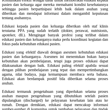
Komunikasi efektif sebagai dasar untuk memberikan edukasi kepada
pasien dan keluarga agar mereka memahami kondisi kesehatannya
sehingga pasien berpartisipasi lebih baik dalam asuhan yang
diberikan dan mendapat informasi dalam mengambil keputusan
tentang asuhannya.
Edukasi kepada pasien dan keluarga diberikan oleh staf klinis
terutama PPA yang sudah terlatih (dokter, perawat, nutrisionis,
apoteker, dll.). Mengingat banyak profesi yang terlibat dalam
edukasi pasien dan keluarganya maka perlu koordinasi kegiatan dan
fokus pada kebutuhan edukasi pasien.
Edukasi yang efektif diawali dengan asesmen kebutuhan edukasi
pasien dan keluarganya. Asesmen ini menentukan bukan hanya
kebutuhan akan pembelajaran, tetapi juga proses edukasi dapat
dilaksanakan dengan baik. Edukasi paling efektif apabila sesuai
dengan pilihan pembelajaran yang tepat dan mempertimbangkan
agama, nilai budaya, juga kemampuan membaca serta bahasa.
Edukasi akan berdampak positif bila diberikan selama proses
asuhan.
Edukasi termasuk pengetahuan yang diperlukan selama proses
asuhan maupun pengetahuan yang dibutuhkan setelah pasien
dipulangkan (discharged) ke pelayanan kesehatan lain atau ke
rumah. Dengan demikian, edukasi dapat mencakup informasi
sumber-sumber di komunitas untuk tambahan pelayanan dan tindak