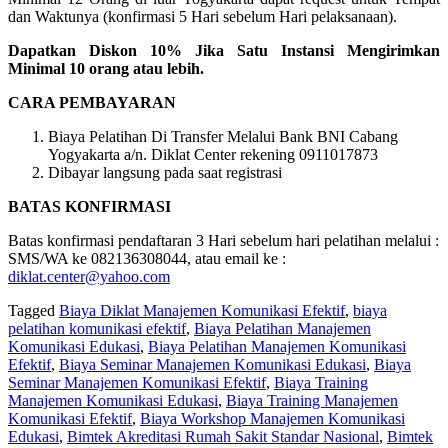
dan Waktunya (konfirmasi 5 Hari sebelum Hari pelaksanaan).
Dapatkan Diskon 10% Jika Satu Instansi Mengirimkan
Minimal 10 orang atau lebih.
CARA PEMBAYARAN
Biaya Pelatihan Di Transfer Melalui Bank BNI Cabang
Yogyakarta a/n. Diklat Center rekening 0911017873
Dibayar langsung pada saat registrasi
BATAS KONFIRMASI
Batas konfirmasi pendaftaran 3 Hari sebelum hari pelatihan melalui :
SMS/WA ke 082136308044, atau email ke :
diklat.center@yahoo.com
Tagged
Biaya Diklat Manajemen Komunikasi Efektif
,
biaya
pelatihan komunikasi efektif
,
Biaya Pelatihan Manajemen
Komunikasi Edukasi
,
Biaya Pelatihan Manajemen Komunikasi
Efektif
,
Biaya Seminar Manajemen Komunikasi Edukasi
,
Biaya
Seminar Manajemen Komunikasi Efektif
,
Biaya Training
Manajemen Komunikasi Edukasi
,
Biaya Training Manajemen
Komunikasi Efektif
,
Biaya Workshop Manajemen Komunikasi
Edukasi
,
Bimtek Akreditasi Rumah Sakit Standar Nasional
,
Bimtek