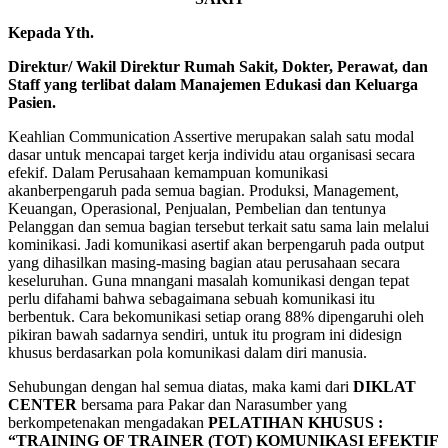
Kepada Yth.
Direktur/ Wakil Direktur Rumah Sakit, Dokter, Perawat, dan
Staff yang terlibat dalam Manajemen Edukasi dan Keluarga
Pasien.
Keahlian Communication Assertive merupakan salah satu modal
dasar untuk mencapai target kerja individu atau organisasi secara
efekif. Dalam Perusahaan kemampuan komunikasi
akanberpengaruh pada semua bagian. Produksi, Management,
Keuangan, Operasional, Penjualan, Pembelian dan tentunya
Pelanggan dan semua bagian tersebut terkait satu sama lain melalui
kominikasi. Jadi komunikasi asertif akan berpengaruh pada output
yang dihasilkan masing-masing bagian atau perusahaan secara
keseluruhan. Guna mnangani masalah komunikasi dengan tepat
perlu difahami bahwa sebagaimana sebuah komunikasi itu
berbentuk. Cara bekomunikasi setiap orang 88% dipengaruhi oleh
pikiran bawah sadarnya sendiri, untuk itu program ini didesign
khusus berdasarkan pola komunikasi dalam diri manusia.
Sehubungan dengan hal semua diatas, maka kami dari
DIKLAT
CENTER
bersama para Pakar dan Narasumber yang
berkompetenakan mengadakan
PELATIHAN
KHUSUS :
“TRAINING OF TRAINER (TOT) KOMUNIKASI EFEKTIF