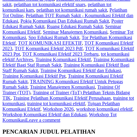
sakit
,
pelatihan tot komunikasi efektif snars
,
pelatihan tot
komunikasi kars
,
pelatihan tot komunikasi rumah sakit
,
Pelatihan
Tot Online
,
Pelatihan TOT Rumah Sakit - Koumunikasi Efektif dan
Edukasi
,
Pokja Komunikasi Dan Edukasi Rumah Sakit
,
Poster
Edukasi Rumah Sakit
,
Ruang Edukasi Rumah Sakit
,
Seminar
Komunikasi Efektif
,
Seminar Manajemen Komunikasi
,
Seminar Tot
Komunikasi
,
Spo Edukasi Rumah Sakit
,
Tor Pelatihan Komunikasi
Efektif
,
TOT KOMUNIKASI EFEKTIF
,
TOT Komunikasi Efektif
2023
,
TOT Komunikasi Efektif 2023 Pdf
,
TOT Komunikasi Efektif
2023 Ppt
,
TOT Komunikasi Efektif 2023 Terbaru
,
tot komunikasi
efektif Archives
,
Training Komunikasi Efektif
,
Training Komunikasi
Efektif Bagi Staf Rumah Sakit
,
Training Komunikasi Efektif Bagi
Staff Rumah Sakit
,
Training Komunikasi Efektif dan Edukasi
,
Training Komunikasi Efektif Ppt
,
Training Komunikasi Efektif
Rumah Sakit
,
TRAINING Komunikasi Efektif Untuk Petugas
Rumah Sakit
,
Training Manajemen Komunikasi
,
Training Of
Trainer (TOT)
,
Training of Trainer (ToT) Pelatihan Teknis Bidang
TIK
,
Training Pelatihan Komunikasi Efektif Perusahaan
,
training tot
komunikasi
,
training tot komunikasi efektif
,
Tujuan Pelatihan
Komunikasi Efektif
,
Workshop 2026
,
workshop komunikasi efektif
,
Workshop Komunikasi Efektif dan Edukasi
,
Workshop Tot
Komunikasi
Leave a comment
PENCARIAN JUDUL PELATIHAN