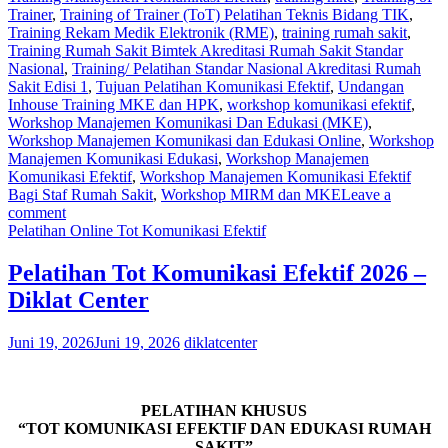
Trainer
,
Training of Trainer (ToT) Pelatihan Teknis Bidang TIK
,
Training Rekam Medik Elektronik (RME)
,
training rumah sakit
,
Training Rumah Sakit Bimtek Akreditasi Rumah Sakit Standar
Nasional
,
Training/ Pelatihan Standar Nasional Akreditasi Rumah
Sakit Edisi 1
,
Tujuan Pelatihan Komunikasi Efektif
,
Undangan
Inhouse Training MKE dan HPK
,
workshop komunikasi efektif
,
Workshop Manajemen Komunikasi Dan Edukasi (MKE)
,
Workshop Manajemen Komunikasi dan Edukasi Online
,
Workshop
Manajemen Komunikasi Edukasi
,
Workshop Manajemen
Komunikasi Efektif
,
Workshop Manajemen Komunikasi Efektif
Bagi Staf Rumah Sakit
,
Workshop MIRM dan MKE
Leave a
comment
Pelatihan Online Tot Komunikasi Efektif
Pelatihan Tot Komunikasi Efektif 2026 –
Diklat Center
Juni 19, 2026
Juni 19, 2026
diklatcenter
PELATIHAN KHUSUS
“TOT KOMUNIKASI EFEKTIF DAN EDUKASI RUMAH
SAKIT”