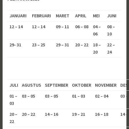
JANUARI
FEBRUARI
MARET
APRIL
MEI
JUNI
12 – 14
12 – 14
09 – 11
06 – 08
04 –
08 –
06
10
29- 31
23 – 25
29 – 31
20 – 22
18 –
22 –
20
24
JULI
AGUSTUS
SEPTEMBER
OKTOBER
NOVEMBER
DES
01 –
03 – 05
03 – 05
01 – 03
02 – 04
03 –
03
20 –
20 – 22
14 – 16
19 – 21
16 – 18
14 –
22