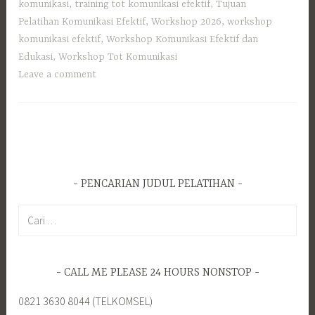
komunikasi
,
training tot komunikasi efektif
,
Tujuan
Pelatihan Komunikasi Efektif
,
Workshop 2026
,
workshop
komunikasi efektif
,
Workshop Komunikasi Efektif dan
Edukasi
,
Workshop Tot Komunikasi
Leave a comment
PENCARIAN JUDUL PELATIHAN
Cari
untuk:
CALL ME PLEASE 24 HOURS NONSTOP
0821 3630 8044 (TELKOMSEL)