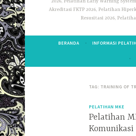
2026, Pelatihan Early Warning System
Akreditasi FKTP 2026, Pelatihan Hiper
Resusitasi 2026, Pelati
BERANDA
INFORMASI PELATI
TAG:
TRAINING OF T
PELATIHAN MKE
Pelatihan M
Komunikasi 