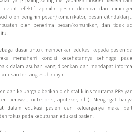
salah yang paling sering menyebabkan insiden keselamat
i dapat efektif apabila pesan diterima dan dimenger
ud oleh pengirim pesan/komunikator, pesan ditindaklanju
buatan oleh penerima pesan/komunikan, dan tidak a
itu.
 sebagai dasar untuk memberikan edukasi kepada pasien d
reka memahami kondisi kesehatannya sehingga pasi
h baik dalam asuhan yang diberikan dan mendapat informa
putusan tentang asuhannya.
en dan keluarga diberikan oleh staf klinis terutama PPA ya
ter, perawat, nutrisionis, apoteker, dll.). Mengingat bany
ibat dalam edukasi pasien dan keluarganya maka per
 dan fokus pada kebutuhan edukasi pasien.