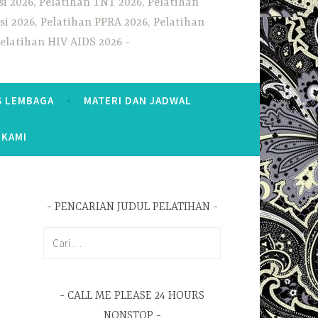
i 2026, Pelatihan TNT 2026, Pelatihan
i 2026, Pelatihan PPRA 2026, Pelatihan
Pelatihan HIV AIDS 2026
S LEMBAGA
MATERI DAN JADWAL
 KAMI
PENCARIAN JUDUL PELATIHAN
Cari
untuk:
CALL ME PLEASE 24 HOURS
NONSTOP