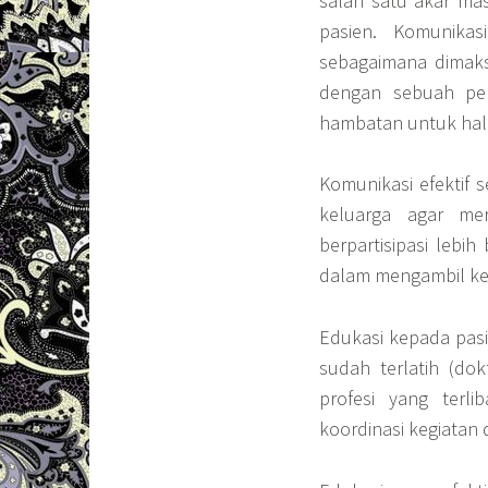
salah satu akar ma
pasien. Komunikas
sebagaimana dimaks
dengan sebuah per
hambatan untuk hal 
Komunikasi efektif
keluarga agar me
berpartisipasi lebi
dalam mengambil ke
Edukasi kepada pasi
sudah terlatih (dok
profesi yang terl
koordinasi kegiatan