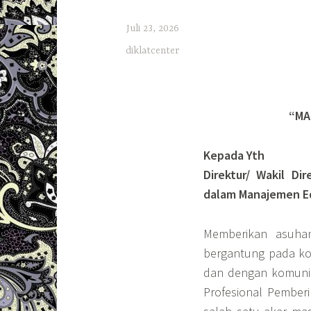
Juli 23, 2026
diklatcenter
“MA
Kepada Yth
Direktur/ Wakil Di
dalam Manajemen Ed
Memberikan asuha
bergantung pada kom
dan dengan komunita
Profesional Pember