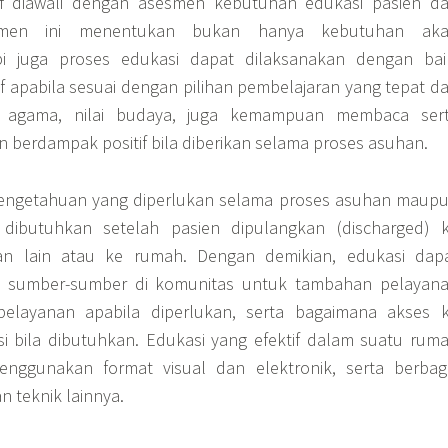
if diawali dengan asesmen kebutuhan edukasi pasien d
esmen ini menentukan bukan hanya kebutuhan ak
pi juga proses edukasi dapat dilaksanakan dengan bai
if apabila sesuai dengan pilihan pembelajaran yang tepat d
 agama, nilai budaya, juga kemampuan membaca ser
n berdampak positif bila diberikan selama proses asuhan.
engetahuan yang diperlukan selama proses asuhan maup
dibutuhkan setelah pasien dipulangkan (discharged) 
an lain atau ke rumah. Dengan demikian, edukasi dap
i sumber-sumber di komunitas untuk tambahan pelayan
pelayanan apabila diperlukan, serta bagaimana akses 
i bila dibutuhkan. Edukasi yang efektif dalam suatu rum
nggunakan format visual dan elektronik, serta berbag
n teknik lainnya.