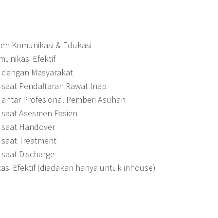
men Komunikasi & Edukasi
unikasi Efektif
if dengan Masyarakat
f saat Pendaftaran Rawat Inap
f antar Profesional Pemberi Asuhan
f saat Asesmen Pasien
f saat Handover
f saat Treatment
f saat Discharge
asi Efektif (diadakan hanya untuk inhouse)