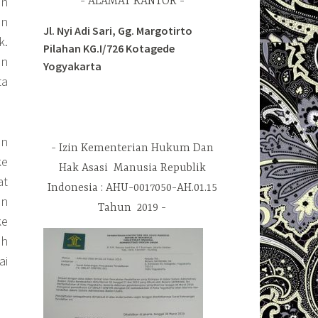
an
ALAMAT KANTOR
an
Jl. Nyi Adi Sari, Gg. Margotirto
k.
Pilahan KG.I/726 Kotagede
an
Yogyakarta
ta
un
Izin Kementerian Hukum Dan
ke
Hak Asasi Manusia Republik
at
Indonesia : AHU-0017050-AH.01.15
an
Tahun 2019
ke
ah
ai