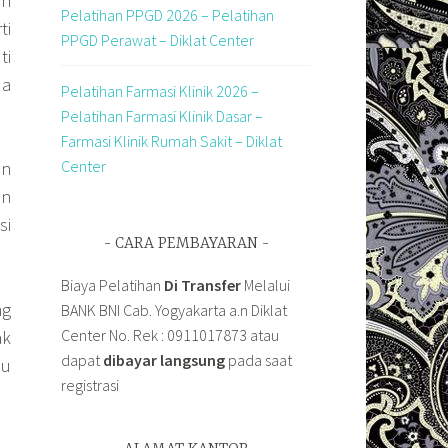
an
Pelatihan PPGD 2026 – Pelatihan
ti
PPGD Perawat – Diklat Center
ti
da
Pelatihan Farmasi Klinik 2026 –
Pelatihan Farmasi Klinik Dasar –
Farmasi Klinik Rumah Sakit – Diklat
Center
an
en
si
CARA PEMBAYARAN
Biaya Pelatihan
Di Transfer
Melalui
ng
BANK BNI Cab. Yogyakarta a.n Diklat
Center No. Rek : 0911017873 atau
ak
dapat
dibayar langsung
pada saat
lu
registrasi