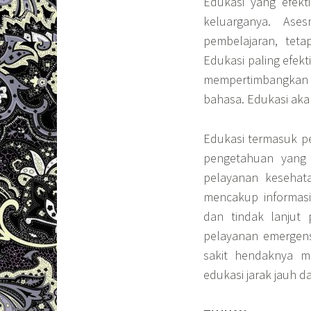
Edukasi yang efekt
keluarganya. As
pembelajaran, teta
Edukasi paling efekt
mempertimbangkan
bahasa. Edukasi aka
Edukasi termasuk p
pengetahuan yang 
pelayanan kesehat
mencakup informas
dan tindak lanjut 
pelayanan emergens
sakit hendaknya me
edukasi jarak jauh da