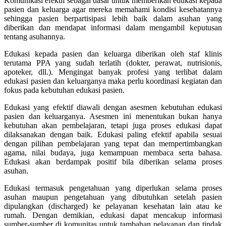
Komunikasi efektif sebagai dasar untuk memberikan edukasi kepada
pasien dan keluarga agar mereka memahami kondisi kesehatannya
sehingga pasien berpartisipasi lebih baik dalam asuhan yang
diberikan dan mendapat informasi dalam mengambil keputusan
tentang asuhannya.
Edukasi kepada pasien dan keluarga diberikan oleh staf klinis
terutama PPA yang sudah terlatih (dokter, perawat, nutrisionis,
apoteker, dll.). Mengingat banyak profesi yang terlibat dalam
edukasi pasien dan keluarganya maka perlu koordinasi kegiatan dan
fokus pada kebutuhan edukasi pasien.
Edukasi yang efektif diawali dengan asesmen kebutuhan edukasi
pasien dan keluarganya. Asesmen ini menentukan bukan hanya
kebutuhan akan pembelajaran, tetapi juga proses edukasi dapat
dilaksanakan dengan baik. Edukasi paling efektif apabila sesuai
dengan pilihan pembelajaran yang tepat dan mempertimbangkan
agama, nilai budaya, juga kemampuan membaca serta bahasa.
Edukasi akan berdampak positif bila diberikan selama proses
asuhan.
Edukasi termasuk pengetahuan yang diperlukan selama proses
asuhan maupun pengetahuan yang dibutuhkan setelah pasien
dipulangkan (discharged) ke pelayanan kesehatan lain atau ke
rumah. Dengan demikian, edukasi dapat mencakup informasi
sumber-sumber di komunitas untuk tambahan pelayanan dan tindak