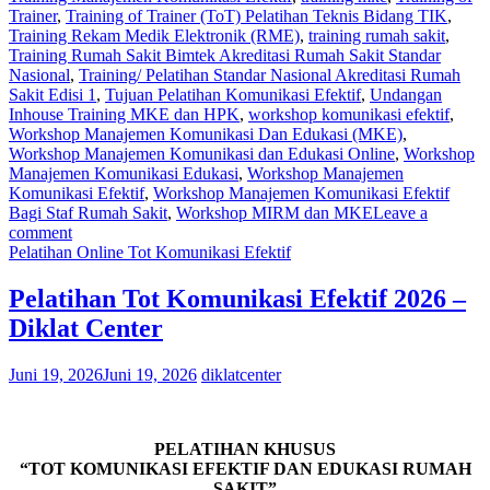
Trainer
,
Training of Trainer (ToT) Pelatihan Teknis Bidang TIK
,
Training Rekam Medik Elektronik (RME)
,
training rumah sakit
,
Training Rumah Sakit Bimtek Akreditasi Rumah Sakit Standar
Nasional
,
Training/ Pelatihan Standar Nasional Akreditasi Rumah
Sakit Edisi 1
,
Tujuan Pelatihan Komunikasi Efektif
,
Undangan
Inhouse Training MKE dan HPK
,
workshop komunikasi efektif
,
Workshop Manajemen Komunikasi Dan Edukasi (MKE)
,
Workshop Manajemen Komunikasi dan Edukasi Online
,
Workshop
Manajemen Komunikasi Edukasi
,
Workshop Manajemen
Komunikasi Efektif
,
Workshop Manajemen Komunikasi Efektif
Bagi Staf Rumah Sakit
,
Workshop MIRM dan MKE
Leave a
comment
Pelatihan Online Tot Komunikasi Efektif
Pelatihan Tot Komunikasi Efektif 2026 –
Diklat Center
Juni 19, 2026
Juni 19, 2026
diklatcenter
PELATIHAN KHUSUS
“TOT KOMUNIKASI EFEKTIF DAN EDUKASI RUMAH
SAKIT”