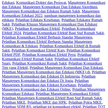
Edukasi
,
Komunikasi Dokter dan Perawat
,
Manajemen Komunikasi
dan Edukasi
,
Manajemen Komunikasi Dan Edukasi Akreditasi
,
Manajemen Komunikasi dan Edukasi Rumah Sakit
,
Manajemen
Komunikasi Edukasi 2022
,
panduan manajemen komunikasi dan
edukasi
,
Pelatihan Edukasi Kesehatan
,
Pelatihan Edukator Rumah
Sakit
,
Pelatihan Khusus Manajemen Komunikasi Dan Edukasi
(MKE)
,
Pelatihan Komunikasi Efektif
,
Pelatihan Komunikasi
Efektif 2024
,
Pelatihan Komunikasi Efektif Bagi Staf Rumah Sakit
,
Pelatihan Komunikasi Efektif Berbasis Standar Manajemen
,
Pelatihan Komunikasi Efektif Berbasis Standar Manajemen
Komunikasi & Edukasi
,
Pelatihan Komunikasi Efektif di Rumah
Sakit
,
Pelatihan Komunikasi Efektif Kars
,
Pelatihan Komunikasi
Efektif PDF
,
Pelatihan Komunikasi Efektif Persi
,
Pelatihan
Komunikasi Efektif Rumah Sakit
,
Pelatihan Komunikasi Efektif
Snars
,
Pelatihan Komunikasi Rumah Sakit
,
Pelatihan Komunikasi
Tim yang Efektif
,
Pelatihan Manajemen Komunikasi Dan Edukasi
,
Pelatihan Manajemen Komunikasi dan Edukasi (MKE) di
,
Pelatihan
Manajemen Komunikasi dan Edukasi Di Indonesia
,
Pelatihan
Manajemen Komunikasi dan Edukasi Di Jogja
,
Pelatihan
Manajemen Komunikasi dan Edukasi Kesehatan
,
Pelatihan
Manajemen Komunikasi dan Edukasi Online
,
Pelatihan Manajemen
Komunikasi Edukasi
,
Pelatihan Manajemen Komunikasi Efektif
,
Pelatihan Manajemen Komunikasi Efektif Bagi Staf Rumah Sakit
,
Pelatihan MKE
,
Pelatihan MKE dan HPK
,
Pelatihan Pokja MKE
,
Pelatihan SDM RS
,
pelatihan tot komunikasi efektif
,
Pelatihan TOT