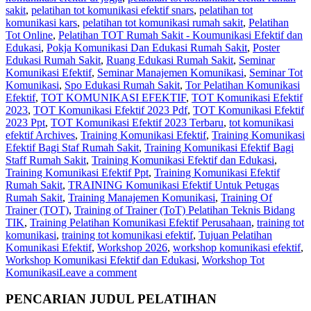
sakit
,
pelatihan tot komunikasi efektif snars
,
pelatihan tot
komunikasi kars
,
pelatihan tot komunikasi rumah sakit
,
Pelatihan
Tot Online
,
Pelatihan TOT Rumah Sakit - Koumunikasi Efektif dan
Edukasi
,
Pokja Komunikasi Dan Edukasi Rumah Sakit
,
Poster
Edukasi Rumah Sakit
,
Ruang Edukasi Rumah Sakit
,
Seminar
Komunikasi Efektif
,
Seminar Manajemen Komunikasi
,
Seminar Tot
Komunikasi
,
Spo Edukasi Rumah Sakit
,
Tor Pelatihan Komunikasi
Efektif
,
TOT KOMUNIKASI EFEKTIF
,
TOT Komunikasi Efektif
2023
,
TOT Komunikasi Efektif 2023 Pdf
,
TOT Komunikasi Efektif
2023 Ppt
,
TOT Komunikasi Efektif 2023 Terbaru
,
tot komunikasi
efektif Archives
,
Training Komunikasi Efektif
,
Training Komunikasi
Efektif Bagi Staf Rumah Sakit
,
Training Komunikasi Efektif Bagi
Staff Rumah Sakit
,
Training Komunikasi Efektif dan Edukasi
,
Training Komunikasi Efektif Ppt
,
Training Komunikasi Efektif
Rumah Sakit
,
TRAINING Komunikasi Efektif Untuk Petugas
Rumah Sakit
,
Training Manajemen Komunikasi
,
Training Of
Trainer (TOT)
,
Training of Trainer (ToT) Pelatihan Teknis Bidang
TIK
,
Training Pelatihan Komunikasi Efektif Perusahaan
,
training tot
komunikasi
,
training tot komunikasi efektif
,
Tujuan Pelatihan
Komunikasi Efektif
,
Workshop 2026
,
workshop komunikasi efektif
,
Workshop Komunikasi Efektif dan Edukasi
,
Workshop Tot
Komunikasi
Leave a comment
PENCARIAN JUDUL PELATIHAN