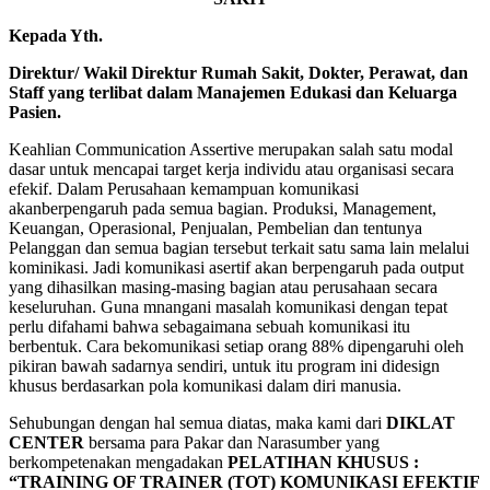
Kepada Yth.
Direktur/ Wakil Direktur Rumah Sakit, Dokter, Perawat, dan
Staff yang terlibat dalam Manajemen Edukasi dan Keluarga
Pasien.
Keahlian Communication Assertive merupakan salah satu modal
dasar untuk mencapai target kerja individu atau organisasi secara
efekif. Dalam Perusahaan kemampuan komunikasi
akanberpengaruh pada semua bagian. Produksi, Management,
Keuangan, Operasional, Penjualan, Pembelian dan tentunya
Pelanggan dan semua bagian tersebut terkait satu sama lain melalui
kominikasi. Jadi komunikasi asertif akan berpengaruh pada output
yang dihasilkan masing-masing bagian atau perusahaan secara
keseluruhan. Guna mnangani masalah komunikasi dengan tepat
perlu difahami bahwa sebagaimana sebuah komunikasi itu
berbentuk. Cara bekomunikasi setiap orang 88% dipengaruhi oleh
pikiran bawah sadarnya sendiri, untuk itu program ini didesign
khusus berdasarkan pola komunikasi dalam diri manusia.
Sehubungan dengan hal semua diatas, maka kami dari
DIKLAT
CENTER
bersama para Pakar dan Narasumber yang
berkompetenakan mengadakan
PELATIHAN
KHUSUS :
“TRAINING OF TRAINER (TOT) KOMUNIKASI EFEKTIF