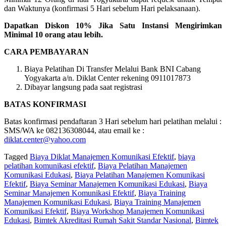
dan Waktunya (konfirmasi 5 Hari sebelum Hari pelaksanaan).
Dapatkan Diskon 10% Jika Satu Instansi Mengirimkan
Minimal 10 orang atau lebih.
CARA PEMBAYARAN
Biaya Pelatihan Di Transfer Melalui Bank BNI Cabang
Yogyakarta a/n. Diklat Center rekening 0911017873
Dibayar langsung pada saat registrasi
BATAS KONFIRMASI
Batas konfirmasi pendaftaran 3 Hari sebelum hari pelatihan melalui :
SMS/WA ke 082136308044, atau email ke :
diklat.center@yahoo.com
Tagged
Biaya Diklat Manajemen Komunikasi Efektif
,
biaya
pelatihan komunikasi efektif
,
Biaya Pelatihan Manajemen
Komunikasi Edukasi
,
Biaya Pelatihan Manajemen Komunikasi
Efektif
,
Biaya Seminar Manajemen Komunikasi Edukasi
,
Biaya
Seminar Manajemen Komunikasi Efektif
,
Biaya Training
Manajemen Komunikasi Edukasi
,
Biaya Training Manajemen
Komunikasi Efektif
,
Biaya Workshop Manajemen Komunikasi
Edukasi
,
Bimtek Akreditasi Rumah Sakit Standar Nasional
,
Bimtek