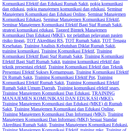
Komunikasi Efektif dan Edukasi Rumah Sakit
,
pokja komunikasi
dan edukasi
,
pokja manajemen komunikasi dan edukasi
,
Seminar
Manajemen Komunikasi dan Edukasi Online
,
Seminar Manajemen
Komunikasi Edukasi
,
Seminar Manajemen Komunikasi Efektif
,
Seminar Manajemen Komunikasi Efektif Bagi Staf Rumah Sakit
,
strategi komunikasi edukasi
,
Tagged Bimtek Manajemen
Komunikasi Dan Edukasi (MKE)
,
tor pelatihan pelayanan pasien
risiko tinggi
,
TOT Akreditasi RS
,
TOT Rumah Sakit
,
TOT Tenaga
Kesehatan
,
Training Analisis Kebutuhan Diklat Rumah Sakit
,
training komunikasi
,
Training Komunikasi Efektif
,
Training
Komunikasi Efektif Bagi Staf Rumah Sakit
,
Training Komunikasi
Efektif Bagi Staff Rumah Sakit
,
training komunikasi efektif dan
teknik presentasi efektif
,
Training Komunikasi Efektif dan Teknik
Presentasi Efektif Sukses Kemampuan
,
Training Komunikasi Efektif
Di Rumah Sakit
,
Training Komunikasi Efektif Ppt
,
Training
Komunikasi Efektif Rumah Sakit
,
Training Komunikasi Efektif
Rumah Sakit Umum Daerah
,
Training komunikasi efektif snars
,
Training Manajemen Komunikasi Dan Edukasi
,
TRAINING
MANAJEMEN KOMUNIKASI DAN EDUKASI (MKE)
,
Training Manajemen Komunikasi dan Edukasi (MKE) di Rumah
Sakit
,
Training Manajemen Komunikasi dan Edukasi Online
,
Training Manajemen Komunikasi Dan Informasi (MKI)
,
Training
Manajemen Komunikasi Dan Informasi (MKI) Sesuai Standar
Akreditasi Rumah Sakit
,
Training Manajemen Komunikasi Edukasi
,
Training Manajemen Komunikasi Efektif
,
training mke
,
Training of