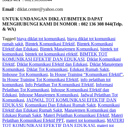
Email
: diklat.center@yahoo.com
UNTUK UNDANGAN DIKLAT/BIMTEK DAPAT
MENGHUBUNGI KAMI DI NOMOR : 082 136 308 044(Telp.
& WA)
Tagged
biaya diklat tot komunikasi
,
biaya diklat tot komunikasi
rumah sakit
,
Bimtek Komunikasi Efektif
,
Bimtek Komunikasi
Efektif dan Edukasi
,
Bimtek Manajemen Komunikasi
,
bimtek tot
komunikasi
,
bimtek tot komunikasi efektif
,
BIMTEK TOT
KOMUNIKASI EFEKTIF DAN EDUKASI
,
Diklat Komunikasi
Efektif
,
Diklat Komunikasi Efektif dan Edukasi
,
Diklat Manajemen
Komunikasi
,
Diklat Tot Komunikasi
,
Edukasi Rumah Sakit
,
Imhouse Tot Komunikasi
,
In House Training “Komunikasi Efektif”
,
In House Training Tot Komunikasi Efektif
,
info pelatihan tot
komunikasi
,
Info Pelatihan Tot Komunikasi Efektif
,
Informasi
Pelatihan Tot Kumunikasi
,
Inhouse Komunikasi Efektif dan
Edukasi
,
Inhouse Manajemen Komunikasi
,
Jadwal Pelatihan Tot
Komunikasi
,
JADWAL TOT KOMUNIKASI EFEKTIF DAN
EDUKASI
,
Komunikasi Dan Edukasi Rumah Sakit
,
Komunikasi
Efektif dan Edukasi Rumah Sakit
,
Manajemen Komunikasi dan
Edukasi Rumah Sakit
,
Materi Pelatihan Komunikasi Efektif
,
Materi
Pelatihan Komunikasi Efektif PPT
,
materi tot komunikasi
,
MATERI
TOT KOMUNIKASI EFEKTIF DAN EDUKASI
,
materi tot