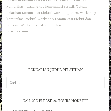
Pelatihan Komunikasi Efektif Perusahaan
,
training tot
komunikasi
,
training tot komunikasi efektif
,
Tujuan
Pelatihan Komunikasi Efektif
,
Workshop 2026
,
workshop
komunikasi efektif
,
Workshop Komunikasi Efektif dan
Edukasi
,
Workshop Tot Komunikasi
Leave a comment
PENCARIAN JUDUL PELATIHAN
Cari
untuk:
CALL ME PLEASE 24 HOURS NONSTOP