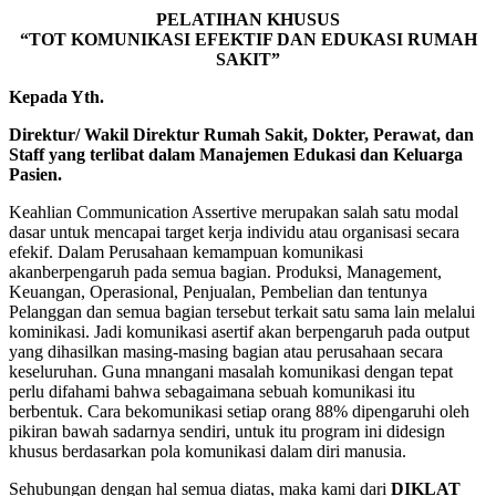
PELATIHAN KHUSUS
“TOT KOMUNIKASI EFEKTIF DAN EDUKASI RUMAH
SAKIT”
Kepada Yth.
Direktur/ Wakil Direktur Rumah Sakit, Dokter, Perawat, dan
Staff yang terlibat dalam Manajemen Edukasi dan Keluarga
Pasien.
Keahlian Communication Assertive merupakan salah satu modal
dasar untuk mencapai target kerja individu atau organisasi secara
efekif. Dalam Perusahaan kemampuan komunikasi
akanberpengaruh pada semua bagian. Produksi, Management,
Keuangan, Operasional, Penjualan, Pembelian dan tentunya
Pelanggan dan semua bagian tersebut terkait satu sama lain melalui
kominikasi. Jadi komunikasi asertif akan berpengaruh pada output
yang dihasilkan masing-masing bagian atau perusahaan secara
keseluruhan. Guna mnangani masalah komunikasi dengan tepat
perlu difahami bahwa sebagaimana sebuah komunikasi itu
berbentuk. Cara bekomunikasi setiap orang 88% dipengaruhi oleh
pikiran bawah sadarnya sendiri, untuk itu program ini didesign
khusus berdasarkan pola komunikasi dalam diri manusia.
Sehubungan dengan hal semua diatas, maka kami dari
DIKLAT