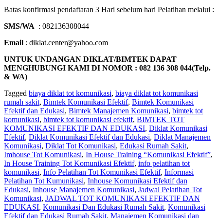
Batas konfirmasi pendaftaran 3 Hari sebelum hari Pelatihan melalui :
SMS/WA
: 082136308044
Email
: diklat.center@yahoo.com
UNTUK UNDANGAN DIKLAT/BIMTEK DAPAT
MENGHUBUNGI KAMI DI NOMOR : 082 136 308 044(Telp.
& WA)
Tagged
biaya diklat tot komunikasi
,
biaya diklat tot komunikasi
rumah sakit
,
Bimtek Komunikasi Efektif
,
Bimtek Komunikasi
Efektif dan Edukasi
,
Bimtek Manajemen Komunikasi
,
bimtek tot
komunikasi
,
bimtek tot komunikasi efektif
,
BIMTEK TOT
KOMUNIKASI EFEKTIF DAN EDUKASI
,
Diklat Komunikasi
Efektif
,
Diklat Komunikasi Efektif dan Edukasi
,
Diklat Manajemen
Komunikasi
,
Diklat Tot Komunikasi
,
Edukasi Rumah Sakit
,
Imhouse Tot Komunikasi
,
In House Training “Komunikasi Efektif”
,
In House Training Tot Komunikasi Efektif
,
info pelatihan tot
komunikasi
,
Info Pelatihan Tot Komunikasi Efektif
,
Informasi
Pelatihan Tot Kumunikasi
,
Inhouse Komunikasi Efektif dan
Edukasi
,
Inhouse Manajemen Komunikasi
,
Jadwal Pelatihan Tot
Komunikasi
,
JADWAL TOT KOMUNIKASI EFEKTIF DAN
EDUKASI
,
Komunikasi Dan Edukasi Rumah Sakit
,
Komunikasi
Efektif dan Edukasi Rumah Sakit
,
Manajemen Komunikasi dan