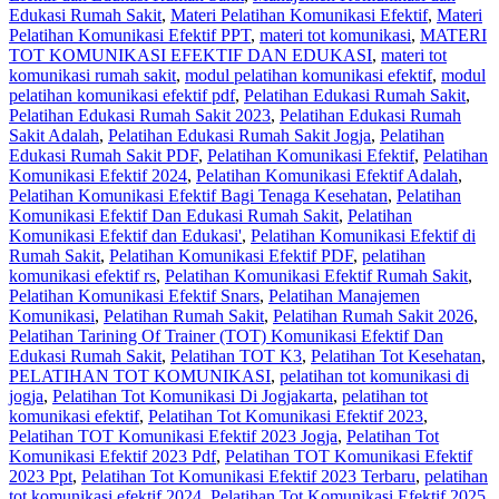
Edukasi Rumah Sakit
,
Materi Pelatihan Komunikasi Efektif
,
Materi
Pelatihan Komunikasi Efektif PPT
,
materi tot komunikasi
,
MATERI
TOT KOMUNIKASI EFEKTIF DAN EDUKASI
,
materi tot
komunikasi rumah sakit
,
modul pelatihan komunikasi efektif
,
modul
pelatihan komunikasi efektif pdf
,
Pelatihan Edukasi Rumah Sakit
,
Pelatihan Edukasi Rumah Sakit 2023
,
Pelatihan Edukasi Rumah
Sakit Adalah
,
Pelatihan Edukasi Rumah Sakit Jogja
,
Pelatihan
Edukasi Rumah Sakit PDF
,
Pelatihan Komunikasi Efektif
,
Pelatihan
Komunikasi Efektif 2024
,
Pelatihan Komunikasi Efektif Adalah
,
Pelatihan Komunikasi Efektif Bagi Tenaga Kesehatan
,
Pelatihan
Komunikasi Efektif Dan Edukasi Rumah Sakit
,
Pelatihan
Komunikasi Efektif dan Edukasi'
,
Pelatihan Komunikasi Efektif di
Rumah Sakit
,
Pelatihan Komunikasi Efektif PDF
,
pelatihan
komunikasi efektif rs
,
Pelatihan Komunikasi Efektif Rumah Sakit
,
Pelatihan Komunikasi Efektif Snars
,
Pelatihan Manajemen
Komunikasi
,
Pelatihan Rumah Sakit‎
,
Pelatihan Rumah Sakit 2026
,
Pelatihan Tarining Of Trainer (TOT) Komunikasi Efektif Dan
Edukasi Rumah Sakit
,
Pelatihan TOT K3
,
Pelatihan Tot Kesehatan
,
PELATIHAN TOT KOMUNIKASI
,
pelatihan tot komunikasi di
jogja
,
Pelatihan Tot Komunikasi Di Jogjakarta
,
pelatihan tot
komunikasi efektif
,
Pelatihan Tot Komunikasi Efektif 2023
,
Pelatihan TOT Komunikasi Efektif 2023 Jogja
,
Pelatihan Tot
Komunikasi Efektif 2023 Pdf
,
Pelatihan TOT Komunikasi Efektif
2023 Ppt
,
Pelatihan Tot Komunikasi Efektif 2023 Terbaru
,
pelatihan
tot komunikasi efektif 2024
,
Pelatihan Tot Komunikasi Efektif 2025
,