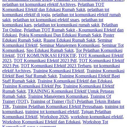
pelatihan tot komunikasi efektif Archives
,
Pelatihan TOT
Komunikasi Efektif dan Edukasi Rumah Sakit
,
pelatihan tot
komunikasi efektif di jogja
,
pelatihan tot komunikasi efektif rumah
sakit
,
pelatihan tot komunikasi efektif snars
,
pelatihan tot
komunikasi kars
,
pelatihan tot komunikasi rumah sakit
,
Pelatihan
Tot Online
,
Pelatihan TOT Rumah Sakit - Koumunikasi Efektif dan
Edukasi
,
Pokja Komunikasi Dan Edukasi Rumah Sakit
,
Poster
Edukasi Rumah Sakit
,
Ruang Edukasi Rumah Sakit
,
Seminar
Komunikasi Efektif
,
Seminar Manajemen Komunikasi
,
Seminar Tot
Komunikasi
,
Spo Edukasi Rumah Sakit
,
Tor Pelatihan Komunikasi
Efektif
,
TOT KOMUNIKASI EFEKTIF
,
TOT Komunikasi Efektif
2023
,
TOT Komunikasi Efektif 2023 Pdf
,
TOT Komunikasi Efektif
2023 Ppt
,
TOT Komunikasi Efektif 2023 Terbaru
,
tot komunikasi
efektif Archives
,
Training Komunikasi Efektif
,
Training Komunikasi
Efektif Bagi Staf Rumah Sakit
,
Training Komunikasi Efektif Bagi
Staff Rumah Sakit
,
Training Komunikasi Efektif dan Edukasi
,
Training Komunikasi Efektif Ppt
,
Training Komunikasi Efektif
Rumah Sakit
,
TRAINING Komunikasi Efektif Untuk Petugas
Rumah Sakit
,
Training Manajemen Komunikasi
,
Training Of
Trainer (TOT)
,
Training of Trainer (ToT) Pelatihan Teknis Bidang
TIK
,
Training Pelatihan Komunikasi Efektif Perusahaan
,
training tot
komunikasi
,
training tot komunikasi efektif
,
Tujuan Pelatihan
Komunikasi Efektif
,
Workshop 2026
,
workshop komunikasi efektif
,
Workshop Komunikasi Efektif dan Edukasi
,
Workshop Tot
Komunikasi
Leave a comment