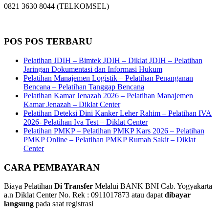
0821 3630 8044 (TELKOMSEL)
POS POS TERBARU
Pelatihan JDIH – Bimtek JDIH – Diklat JDIH – Pelatihan
Jaringan Dokumentasi dan Informasi Hukum
Pelatihan Manajemen Logistik – Pelatihan Penanganan
Bencana – Pelatihan Tanggap Bencana
Pelatihan Kamar Jenazah 2026 – Pelatihan Manajemen
Kamar Jenazah – Diklat Center
Pelatihan Deteksi Dini Kanker Leher Rahim – Pelatihan IVA
2026- Pelatihan Iva Test – Diklat Center
Pelatihan PMKP – Pelatihan PMKP Kars 2026 – Pelatihan
PMKP Online – Pelatihan PMKP Rumah Sakit – Diklat
Center
CARA PEMBAYARAN
Biaya Pelatihan
Di Transfer
Melalui BANK BNI Cab. Yogyakarta
a.n Diklat Center No. Rek : 0911017873 atau dapat
dibayar
langsung
pada saat registrasi