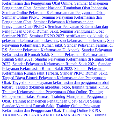
Kefarmasian dan Penggunaan Obat Online
,
Seminar Manajemen
Penggunaan Obat
,
Seminar Nasional Tumbuhan Obat Indonesia
,
Seminar Online Pelayanan Kefarmasian dan Penggunaan Obat
,
Seminar Online PKPO
,
Seminar Pelayanan Kefarmasian dan
Penggunaan Obat
,
Seminar Pelayanan Kefarmasian dan
Penggunaan Obat (PKPO)
,
Seminar Pelayanan Kefarmasian dan
Penggunaan Obat di Rumah Sakit
,
Seminar Penggunaan Obat
,
Seminar PKPO
,
Seminar PKPO 2023
,
sertifikat tnt gizi klinik
,
sk
pelayanan kefarmasian puskesmas
,
sop kefarmasian puskesmas
,
Sop
Pelayanan Kefarmasian Rumah sakit
,
Standar Pelayanan Farmasi di
RS
,
Standar Pelayanan Kefarmasian Di Apotek
,
Standar Pelayanan
Kefarmasian di Rumah Sakit
,
Standar Pelayanan Kefarmasian di
Rumah Sakit 2021
,
Standar Pelayanan Kefarmasian di Rumah Sakit
2022
,
Standar Pelayanan Kefarmasian Rumah Sakit 2021
,
Standar
Pelayanan Kefarmasian Rumah Sakit 2022
,
Standar Pelayanan
Kefarmasian Rumah sakit Terbaru
,
Standar PKPO Rumah Sakit
,
Tagged Biaya Bimtek Pelayanan Kefarmasian dan Penggunaan
Obat
,
Tagged diklat pelayanan kefarmasian dan penggunaan obat
terbaru
,
Tagged dokumen akreditasi pkpo
,
training farmasi klinik
,
Training Kefarmasian dan Penggunaan Obat Online
,
Training
Manajemen Instalasi Farmasi
,
Training Manajemen Penggunaan
Obat
,
Training Manajemen Penggunaan Obat (MPO) Sesuai
Standar Akreditasi Rumah Sakit
,
Training Online Pelayanan
Kefarmasian dan Penggunaan Obat
,
Training Online PKPO
,
TRAINING PELAYANAN KEFARMASIAN DAN
,
Training