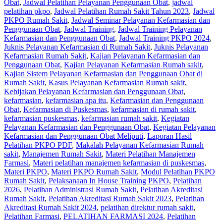
Obat
,
Jadwal Pelatihan Pelayanan Penggunaan Obat
,
jadwal
pelatihan pkpo
,
Jadwal Pelatihan Rumah Sakit Tahun 2023
,
Jadwal
PKPO Rumah Sakit
,
Jadwal Seminar Pelayanan Kefarmasian dan
Penggunaan Obat
,
Jadwal Training
,
Jadwal Training Pelayanan
Kefarmasian dan Penggunaan Obat
,
Jadwal Training PKPO 2024
,
Juknis Pelayanan Kefarmasian di Rumah Sakit
,
Juknis Pelayanan
Kefarmasian Rumah Sakit
,
Kajian Pelayanan Kefarmasian dan
Penggunaan Obat
,
Kajian Pelayanan Kefarmasian Rumah sakit
,
Kajian Sistem Pelayanan Kefarmasian dan Penggunaan Obat di
Rumah Sakit
,
Kasus Pelayanan Kefarmasian Rumah sakit
,
Kebijakan Pelayanan Kefarmasian dan Penggunaan Obat
,
kefarmasian
,
kefarmasian apa itu
,
Kefarmasian dan Penggunaan
Obat
,
Kefarmasian di Puskesmas
,
kefarmasian di rumah sakit
,
kefarmasian puskesmas
,
kefarmasian rumah sakit
,
Kegiatan
Pelayanan Kefarmasian dan Penggunaan Obat
,
Kegiatan Pelayanan
Kefarmasian dan Penggunaan Obat Meliputi
,
Laporan Hasil
Pelatihan PKPO PDF
,
Makalah Pelayanan Kefarmasian Rumah
sakit
,
Manajemen Rumah Sakit
,
Materi Pelatihan Manajemen
Farmasi
,
Materi pelatihan manajemen kefarmasian di puskesmas
,
Materi PKPO
,
Materi PKPO Rumah Sakit
,
Modul Pelatihan PKPO
Rumah Sakit
,
Pelaksanaan In House Training PKPO
,
Pelatihan
2026
,
Pelatihan Administrasi Rumah Sakit
,
Pelatihan Akreditasi
Rumah Sakit
,
Pelatihan Akreditasi Rumah Sakit 2023
,
Pelatihan
Akreditasi Rumah Sakit 2024
,
pelatihan direktur rumah sakit
,
Pelatihan Farmasi
,
PELATIHAN FARMASI 2024
,
Pelatihan