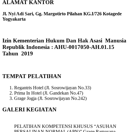
ALAMAT KANTOR
Jl. Nyi Adi Sari, Gg. Margotirto Pilahan KG.I/726 Kotagede
Yogyakarta
Izin Kementerian Hukum Dan Hak Asasi Manusia
Republik Indonesia : AHU-0017050-AH.01.15
Tahun 2019
TEMPAT PELATIHAN
Regantris Hotel (Jl. Sosrowijayan No.33)
Prima In Hotel (Jl. Gandekan No.47)
Grage Jogja (Jl. Sosrowijayan No.242)
GALERI KEGIATAN
PELATIHAN KOMPETENSI KHUSUS “ASUHAN
PERSALINAN NORMAL (APN)” Grage Ramayana