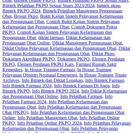
Obat
,
Bimtek Online PKPO
,
Bimtek Pelatihan PKPO Sesuai Snars
,
Bimtek Pelatihan PKPO Sesuai Snars 2023/2024
,
bimtek pkpo
,
Bimtek PKPO 2024
,
Bimtek/Pelatihan Manajemen Penggunaan
Obat
,
Brosur Pkpo
,
Bukti Kajian Sistem Pelayanan Kefarmasian
dan Penggunaan Obat
,
Contoh Bukti Kajian Sistem Pelayanan
Kefarmasian dan Penggunaan Obat
,
Contoh Dokumen Pokja
PKPO
,
Contoh Kajian Sistem Pelayanan Kefarmasian dan
Penggunaan Obat
,
diklat farmasi
,
Diklat Kefarmasian dan
Penggunaan Obat Online
,
DIklat Manajemen Penggunaan Obat
,
Diklat Online Pelayanan Kefarmasian dan Penggunaan Obat
,
Diklat
Pelayanan Kefarmasian dan Penggunaan Obat
,
Diklat Pkpo
,
Dokumen Akreditasi PKPO
,
Dokumen PKPO
,
Elemen Penilaian
PKPO
,
Elemen Penilaian PKPO Kars
,
Farmasi Rumah Sakit
Kemenkes
,
In House Training Farmasi
,
In House Training
Pelayanan Obstetri Neonatal Emergensi
,
In House Training Triage
Archives
,
Info Bimtek dan Diklat Lengkap
,
Info Bimtek Farmasi
,
Info Bimtek Farmasi 2024
,
Info Bimtek Farmasi Di Jogja
,
Info
Bimtek PKPO
,
Info Bimtek PKPO 2024
,
Info Diklat Kefarmasian
dan Penggunaan Obat Online
,
Info Pelatihan Farmasi
,
Info
Pelatihan Farmasi 2024
,
Info Pelatihan Kefarmasian dan
Penggunaan Obat
,
Info Pelatihan Kefarmasian dan Penggunaan
Obat (PKPO)
,
Info Pelatihan Kefarmasian dan Penggunaan Obat
Online
,
Info Pelatihan Manajemen Obat
,
Info Pelatihan Online
PKPO
,
Info Pelatihan Online PKPO 2024
,
Info Pelatihan Pelayanan
Kefarmasian dan Penggunaan Obat
,
Info Pelatihan Pelayanan