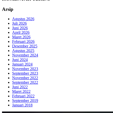
Arsip
Agustus 2026
Juli 2026
Juni 2026
April 2026
Maret 2026
Februari 2026
Desember 2025
Agustus 2025
November 2024
Juni 2024
Januari 2024
November 2023
September 2023
November 2022
September 2022
Juni 2022
Maret 2022
Februari 2022
September 2019
Januari 2018