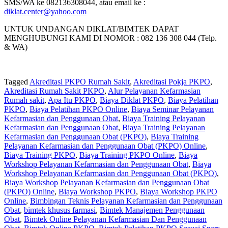
SMS/WA ke 082136308044, atau email ke :
diklat.center@yahoo.com
UNTUK UNDANGAN DIKLAT/BIMTEK DAPAT
MENGHUBUNGI KAMI DI NOMOR : 082 136 308 044 (Telp.
& WA)
Tagged
Akreditasi PKPO Rumah Sakit
,
Akreditasi Pokja PKPO
,
Akreditasi Rumah Sakit PKPO
,
Alur Pelayanan Kefarmasian
Rumah sakit
,
Apa Itu PKPO
,
Biaya Diklat PKPO
,
Biaya Pelatihan
PKPO
,
Biaya Pelatihan PKPO Online
,
Biaya Seminar Pelayanan
Kefarmasian dan Penggunaan Obat
,
Biaya Training Pelayanan
Kefarmasian dan Penggunaan Obat
,
Biaya Training Pelayanan
Kefarmasian dan Penggunaan Obat (PKPO)
,
Biaya Training
Pelayanan Kefarmasian dan Penggunaan Obat (PKPO) Online
,
Biaya Training PKPO
,
Biaya Training PKPO Online
,
Biaya
Workshop Pelayanan Kefarmasian dan Penggunaan Obat
,
Biaya
Workshop Pelayanan Kefarmasian dan Penggunaan Obat (PKPO)
,
Biaya Workshop Pelayanan Kefarmasian dan Penggunaan Obat
(PKPO) Online
,
Biaya Workshop PKPO
,
Biaya Workshop PKPO
Online
,
Bimbingan Teknis Pelayanan Kefarmasian dan Penggunaan
Obat
,
bimtek khusus farmasi
,
Bimtek Manajemen Penggunaan
Obat
,
Bimtek Online Pelayanan Kefarmasian Dan Penggunaan