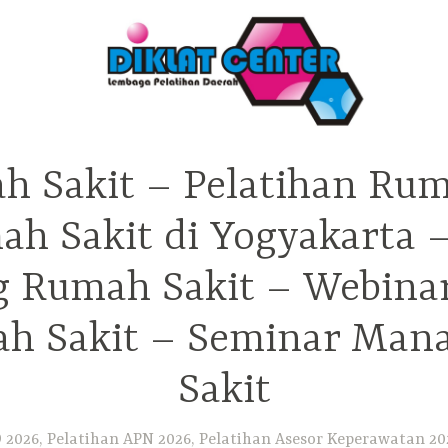
h Sakit – Pelatihan Rum
ah Sakit di Yogyakarta 
ng Rumah Sakit – Webina
h Sakit – Seminar Ma
Sakit
2026, Pelatihan APN 2026, Pelatihan Asesor Keperawatan 202