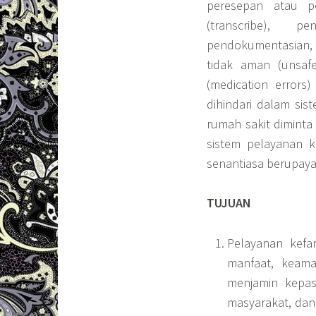
peresepan atau pe
(transcribe), pe
pendokumentasian, 
tidak aman (unsaf
(medication error
dihindari dalam sis
rumah sakit dimint
sistem pelayanan 
senantiasa berupay
TUJUAN
Pelayanan kefa
manfaat, keama
menjamin kepas
masyarakat, dan