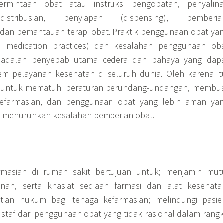
rmintaan obat atau instruksi pengobatan, penyalin
ndistribusian, penyiapan (dispensing), pemberia
dan pemantauan terapi obat. Praktik penggunaan obat ya
e medication practices) dan kesalahan penggunaan ob
s) adalah penyebab utama cedera dan bahaya yang dap
tem pelayanan kesehatan di seluruh dunia. Oleh karena it
a untuk mematuhi peraturan perundang-undangan, membu
kefarmasian, dan penggunaan obat yang lebih aman ya
a menurunkan kesalahan pemberian obat.
rmasian di rumah sakit bertujuan untuk; menjamin mut
nan, serta khasiat sediaan farmasi dan alat kesehata
tian hukum bagi tenaga kefarmasian; melindungi pasie
 staf dari penggunaan obat yang tidak rasional dalam rang