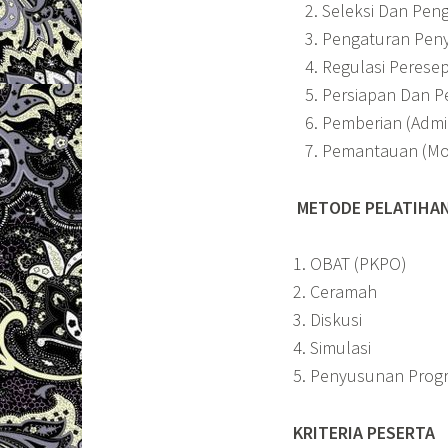
Seleksi Dan Pen
Pengaturan Pen
Regulasi Perese
Persiapan Dan P
Pemberian (Admin
Pemantauan (Mon
METODE PELATIHA
1. OBAT (PKPO)
2. Ceramah
3. Diskusi
4. Simulasi
5. Penyusunan Prog
KRITERIA PESERTA