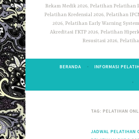
Rekam Medik 2026, Pelatihan Pelatihan 
Pelatihan Kredensial 2026, Pelatihan IP
2026, Pelatihan Early Warning System
Akreditasi FKTP 2026, Pelatihan Hiper
Resusitasi 2026, Pelati
BERANDA
INFORMASI PELATI
TAG:
PELATIHAN ONL
JADWAL PELATIHAN 