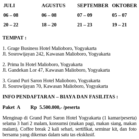
JULI
AGUSTUS
SEPTEMBER
OKTOBER
06 – 08
06 – 08
07 – 09
05 – 07
20 – 22
18 – 20
21 – 23
19 – 21
TEMPAT :
1. Grage Business Hotel Malioboro, Yogyakarta
Jl. Sosrowijayan 242, Kawasan Malioboro, Yogyakarta
2. Prima In Hotel Malioboro, Yogyakarta
Jl. Gandekan Lor 47, Kawasan Malioboro, Yogyakarta
3. Grand Puri Saron Hotel Malioboro, Yogyakarta
Jl. Sosrowijayan 70, Kawasan Malioboro, Yogyakarta
INFO PENDAFTARAN – BIAYA DAN FASILITAS :
Paket A
Rp 5.500.000,- /peserta
Menginap di Grand Puri Saron Hotel Yogyakarta (1 kamar/peserta)
selama 3 hari 2 malam, konsumsi (makan pagi, makan siang, makan
malam), Coffee break 2 kali sehari, sertifikat, seminar kit, dan foto
bersama yang dikemas dalam satu tas eksklusif.