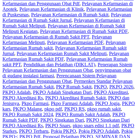
Kefarmasian dan Penggunaan Obat Pdf
,
Pelayanan Kefarmasian di
Apotek
,
Pelayanan Kefarmasian di Klinik
,
Pelayanan Kefarmasian
di Puskesmas
,
Pelayanan Kefarmasian di Rumah Sakit
,
Pelayanan
Kefarmasian di Rumah Sakit Jurnal
,
Pelayanan Kefarmasian di
Rumah Sakit Meliputi
,
Pelayanan Kefarmasian di Rumah Sakit
Meliputi Kegiatan
,
Pelayanan Kefarmasian di Rumah Sakit PDF
,
Pelayanan Kefarmasian di Rumah Sakit PPT
,
Pelayanan
Kefarmasian Meliputi
,
Pelayanan Kefarmasian PDF
,
Pelayanan
Kefarmasian Rumah sakit
,
Pelayanan Kefarmasian Rumah sakit
Jurnal
,
Pelayanan Kefarmasian Rumah Sakit Meliputi
,
Pelayanan
Kefarmasian Rumah Sakit PDF
,
Pelayanan Kefarmasian Rumah
sakit PPT
,
Pendidikan dan Pelatihan (DIKLAT)
,
Penerapan Sistem
Pelayanan Kefarmasian dan Penggunaan Obat
,
penyimpanan obat
di gudang instalasi farmasi
,
Perencanaan Sistem Pelayanan
Kefarmasian dan Penggunaan Obat
,
Permenkes Standar Pelayanan
Kefarmasian Rumah Sakit
,
PKP Rumah Sakit
,
PKPO
,
PKPO 2026
,
PKPO Adalah
,
PKPO Adalah Singkatan Dari
,
PKPO Akreditasi
,
PKPO Akreditasi Rs
,
PKPO Akreditasi Rumah Sakit
,
PKPO dan
Jenisnya
,
Pkpo Farmasi
,
Pkpo Farmasi Adalah
,
PKPO Jogja
,
PKPO
kars
,
PKPO Malang
,
pkpo pdf
,
PKPO RS
,
pkpo rumah sakit
,
PKPO Rumah Sakit 2024
,
PKPO Rumah Sakit Adalah
,
PKPO
Rumah Sakit PDF
,
PKPO Singkatan Dari
,
PKPO Singkatan Dari
PKPO Akreditasi Rs
,
PKPO Snars
,
pkpo snars edisi 1.1 pdf
,
PKPO
Starkes
,
PKPO Terbaru
,
Pokja PKPO
,
Pokja PKPO Adalah
,
Pokja
PKPO< PKPO Pdf
,
Proposal Pelatihan PKPO
,
SEMINAR DAN