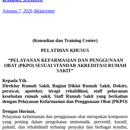
Agustus 7, 2026
diklatcenter
(Konsultan dan Training Center)
PELATIHAN KHUSUS
“PELAYANAN KEFARMASIAN DAN PENGGUNAAN
OBAT (PKPO) SESUAI STANDAR AKREDITASI RUMAH
SAKIT”
Kepada Yth.
Direktur Rumah Sakit, Bagian Diklat Rumah Sakit, Dokter,
perawat, apoteker, terapi rehabilitasi, staff pelayanan
kesehatan rumah sakit, Staff Rumah Sakit yang berkaitan
dengan Pelayanan Kefarmasian dan Penggunaan Obat (PKPO)
Dengan Hormat,
Pelayanan kefarmasian dan penggunaan obat merupakan komponen
yang penting dalam pengobatan simtomatik, preventif, kuratif,
paliatif, dan rehabilitatif terhadap penyakit dan berbagai kondisi,