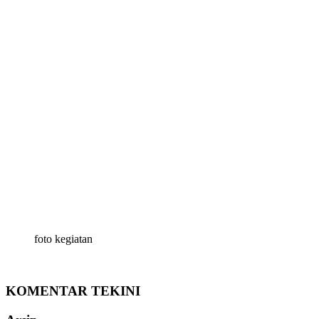
foto kegiatan
KOMENTAR TEKINI