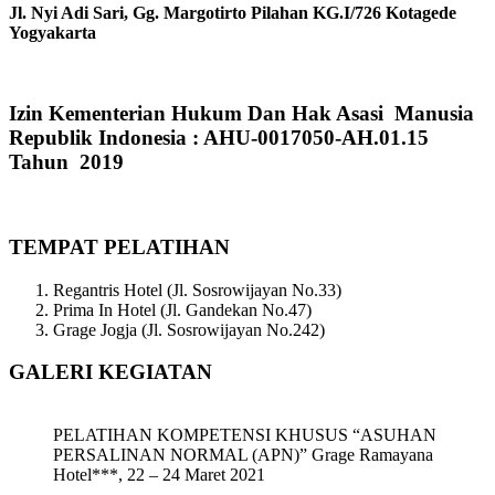
Jl. Nyi Adi Sari, Gg. Margotirto Pilahan KG.I/726 Kotagede
Yogyakarta
Izin Kementerian Hukum Dan Hak Asasi Manusia
Republik Indonesia : AHU-0017050-AH.01.15
Tahun 2019
TEMPAT PELATIHAN
Regantris Hotel (Jl. Sosrowijayan No.33)
Prima In Hotel (Jl. Gandekan No.47)
Grage Jogja (Jl. Sosrowijayan No.242)
GALERI KEGIATAN
PELATIHAN KOMPETENSI KHUSUS “ASUHAN
PERSALINAN NORMAL (APN)” Grage Ramayana
Hotel***, 22 – 24 Maret 2021