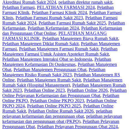
Akreditasi Rumah Sakit 2024
,
pelatihan direktur rumah sakit
,
Pelatihan Farmasi
,
PELATIHAN FARMASI 2024
,
Pelatihan
Farmasi Klinik
,
Pelatihan Farmasi Klinik 2024
,
Pelatihan Farmasi
Klinis
,
Pelatihan Farmasi Rumah Sakit 2023
,
Pelatihan Farmasi
Rumah Sakit 2024
,
Pelatihan Farmasi Rumah Sakit 2025
,
Pelatihan
Kefarmasian
,
Pelatihan Kefarmasian 2024
,
Pelatihan Kefarmasian
dan Penggunaan Obat Online
,
PELATIHAN MAGANG
FARMASI KLINIK
,
Pelatihan Manajemen Biaya Rumah Sakit
,
Pelatihan Manajemen Diklat Rumah Sakit
,
Pelatihan Manajemen
Farmasi
,
Pelatihan Manajemen Farmasi Rumah Sakit
,
Pelatihan
Manajemen Farmasi Untuk Asisten Apoteker Rumah Sakit
,
Pelatihan Manajemen Interaksi Obat se-Indonesia
,
Pelatihan
Manajemen Kefarmasian Di Ouskesmas
,
Pelatihan Manajemen
Obat
,
Pelatihan Manajemen Penggunaan Obat
,
Pelatihan
Manajemen Risiko Rumah Sakit 2023
,
Pelatihan Manajemen RS
Online
,
Pelatihan Manajemen Rumah Sakit
,
Pelatihan Manajemen
Rumah Sakit (Hospital Management)
,
Pelatihan Manajemen Rumah
Sakit 2023
,
Pelatihan Online 2023
,
Pelatihan Online 2026
,
Pelatihan
Online Pelayanan Kefarmasian dan Penggunaan Obat
,
Pelatihan
Online PKPO
,
Pelatihan Online PKPO 2023
,
Pelatihan Online
PKPO 2024
,
Pelatihan Online PKPO 2025
,
Pelatihan Online
Rumah Sakit
,
Pelatihan Online Rumah Sakit 2026
,
pelatihan
pelayanan kefarmasian dan penggunaan obat
,
pelatihan pelayanan
kefarmasian dan penggunaan obat (PKPO)
,
Pelatihan Pelayanan
Penggunaan Obat
,
Pelatihan Pelayanan Penggunaan Obat 2024
,