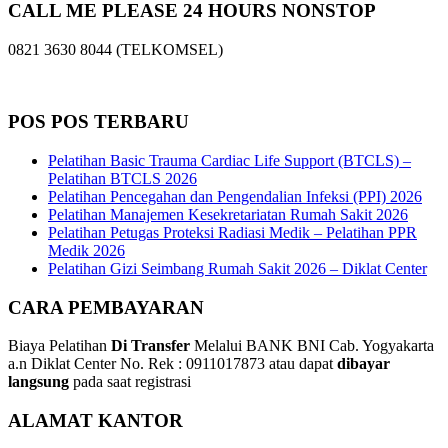
CALL ME PLEASE 24 HOURS NONSTOP
0821 3630 8044 (TELKOMSEL)
POS POS TERBARU
Pelatihan Basic Trauma Cardiac Life Support (BTCLS) –
Pelatihan BTCLS 2026
Pelatihan Pencegahan dan Pengendalian Infeksi (PPI) 2026
Pelatihan Manajemen Kesekretariatan Rumah Sakit 2026
Pelatihan Petugas Proteksi Radiasi Medik – Pelatihan PPR
Medik 2026
Pelatihan Gizi Seimbang Rumah Sakit 2026 – Diklat Center
CARA PEMBAYARAN
Biaya Pelatihan
Di Transfer
Melalui BANK BNI Cab. Yogyakarta
a.n Diklat Center No. Rek : 0911017873 atau dapat
dibayar
langsung
pada saat registrasi
ALAMAT KANTOR