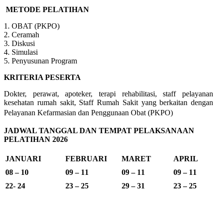
METODE PELATIHAN
1. OBAT (PKPO)
2. Ceramah
3. Diskusi
4. Simulasi
5. Penyusunan Program
KRITERIA PESERTA
Dokter, perawat, apoteker, terapi rehabilitasi, staff pelayanan
kesehatan rumah sakit, Staff Rumah Sakit yang berkaitan dengan
Pelayanan Kefarmasian dan Penggunaan Obat (PKPO)
JADWAL TANGGAL DAN TEMPAT PELAKSANAAN
PELATIHAN 2026
JANUARI
FEBRUARI
MARET
APRIL
08 – 10
09 – 11
09 – 11
09 – 11
22- 24
23 – 25
29 – 31
23 – 25