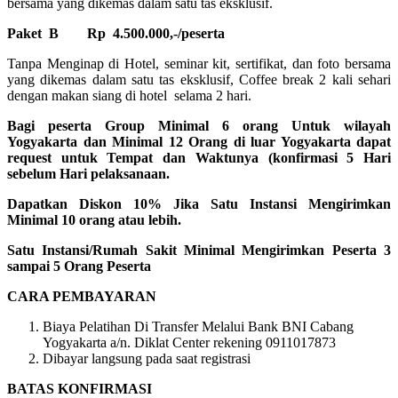
bersama yang dikemas dalam satu tas eksklusif.
Paket B
Rp 4.500.000,-/peserta
Tanpa Menginap di Hotel, seminar kit, sertifikat, dan foto bersama
yang dikemas dalam satu tas eksklusif, Coffee break 2 kali sehari
dengan makan siang di hotel selama 2 hari.
Bagi peserta Group Minimal 6 orang Untuk wilayah
Yogyakarta dan Minimal 12 Orang di luar Yogyakarta dapat
request untuk Tempat dan Waktunya (konfirmasi 5 Hari
sebelum Hari pelaksanaan.
Dapatkan Diskon 10% Jika Satu Instansi Mengirimkan
Minimal 10 orang atau lebih.
Satu Instansi/Rumah Sakit Minimal Mengirimkan Peserta 3
sampai 5 Orang Peserta
CARA PEMBAYARAN
Biaya Pelatihan Di Transfer Melalui Bank BNI Cabang
Yogyakarta a/n. Diklat Center rekening 0911017873
Dibayar langsung pada saat registrasi
BATAS KONFIRMASI