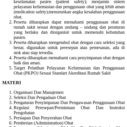
keselamatan pasien (patient safety); menjamin sistem
pelayanan kefarmasian dan penggunaan obat yang lebih aman
(medication safety);menurunkan angka kesalahan penggunaan
obat.
Peserta diharapkan dapat memahami penggunaan obat di
rumah sakit sesuai dengan undang – undang dan peraturan
yang berlaku dan diorganisir untuk memenuhi kebutuhan
pasien.
Peserta diharapkan mengetahuI obat dengan cara seleksi yang
benar, digunakan untuk peresepan atau pemesanan, ada di
stok atau siap tersedia.
Peserta diharapkan memahami cara penyimpanan obat dengan
baik dan aman.
Target Pelatihan Pelayanan Kefarmasian dan Penggunaan
Obat (PKPO) Sesuai Standart Akreditasi Rumah Sakit
MATERI
Organisasi Dan Manajemen
Seleksi Dan Pengadaan Obat
Pengaturan Penyimpanan Dan Pengawasan Penggunaan Obat
Regulasi Peresepan/Permintaan Obat Dan Instruksi
Pengobatan
Persiapan Dan Penyerahan Obat
Pemberian (Administration) Obat