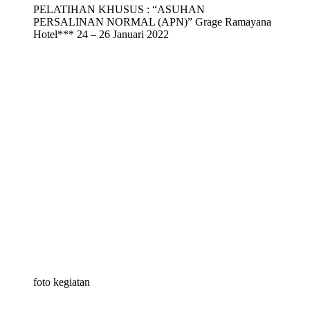
PELATIHAN KHUSUS : “ASUHAN
PERSALINAN NORMAL (APN)” Grage Ramayana
Hotel*** 24 – 26 Januari 2022
foto kegiatan