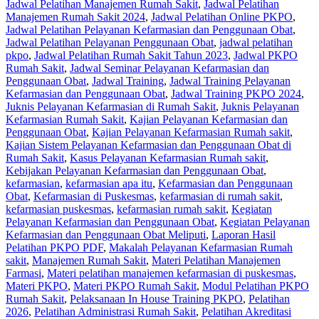
Jadwal Pelatihan Manajemen Rumah Sakit
,
Jadwal Pelatihan
Manajemen Rumah Sakit 2024
,
Jadwal Pelatihan Online PKPO
,
Jadwal Pelatihan Pelayanan Kefarmasian dan Penggunaan Obat
,
Jadwal Pelatihan Pelayanan Penggunaan Obat
,
jadwal pelatihan
pkpo
,
Jadwal Pelatihan Rumah Sakit Tahun 2023
,
Jadwal PKPO
Rumah Sakit
,
Jadwal Seminar Pelayanan Kefarmasian dan
Penggunaan Obat
,
Jadwal Training
,
Jadwal Training Pelayanan
Kefarmasian dan Penggunaan Obat
,
Jadwal Training PKPO 2024
,
Juknis Pelayanan Kefarmasian di Rumah Sakit
,
Juknis Pelayanan
Kefarmasian Rumah Sakit
,
Kajian Pelayanan Kefarmasian dan
Penggunaan Obat
,
Kajian Pelayanan Kefarmasian Rumah sakit
,
Kajian Sistem Pelayanan Kefarmasian dan Penggunaan Obat di
Rumah Sakit
,
Kasus Pelayanan Kefarmasian Rumah sakit
,
Kebijakan Pelayanan Kefarmasian dan Penggunaan Obat
,
kefarmasian
,
kefarmasian apa itu
,
Kefarmasian dan Penggunaan
Obat
,
Kefarmasian di Puskesmas
,
kefarmasian di rumah sakit
,
kefarmasian puskesmas
,
kefarmasian rumah sakit
,
Kegiatan
Pelayanan Kefarmasian dan Penggunaan Obat
,
Kegiatan Pelayanan
Kefarmasian dan Penggunaan Obat Meliputi
,
Laporan Hasil
Pelatihan PKPO PDF
,
Makalah Pelayanan Kefarmasian Rumah
sakit
,
Manajemen Rumah Sakit
,
Materi Pelatihan Manajemen
Farmasi
,
Materi pelatihan manajemen kefarmasian di puskesmas
,
Materi PKPO
,
Materi PKPO Rumah Sakit
,
Modul Pelatihan PKPO
Rumah Sakit
,
Pelaksanaan In House Training PKPO
,
Pelatihan
2026
,
Pelatihan Administrasi Rumah Sakit
,
Pelatihan Akreditasi