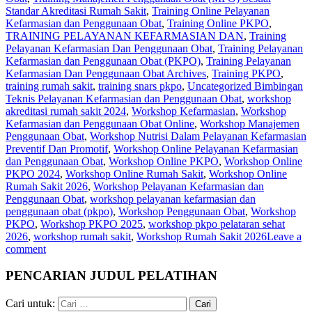
Standar Akreditasi Rumah Sakit
,
Training Online Pelayanan
Kefarmasian dan Penggunaan Obat
,
Training Online PKPO
,
TRAINING PELAYANAN KEFARMASIAN DAN
,
Training
Pelayanan Kefarmasian Dan Penggunaan Obat
,
Training Pelayanan
Kefarmasian dan Penggunaan Obat (PKPO)
,
Training Pelayanan
Kefarmasian Dan Penggunaan Obat Archives
,
Training PKPO
,
training rumah sakit
,
training snars pkpo
,
Uncategorized Bimbingan
Teknis Pelayanan Kefarmasian dan Penggunaan Obat
,
workshop
akreditasi rumah sakit 2024
,
Workshop Kefarmasian
,
Workshop
Kefarmasian dan Penggunaan Obat Online
,
Workshop Manajemen
Penggunaan Obat
,
Workshop Nutrisi Dalam Pelayanan Kefarmasian
Preventif Dan Promotif
,
Workshop Online Pelayanan Kefarmasian
dan Penggunaan Obat
,
Workshop Online PKPO
,
Workshop Online
PKPO 2024
,
Workshop Online Rumah Sakit
,
Workshop Online
Rumah Sakit 2026
,
Workshop Pelayanan Kefarmasian dan
Penggunaan Obat
,
workshop pelayanan kefarmasian dan
penggunaan obat (pkpo)
,
Workshop Penggunaan Obat
,
Workshop
PKPO
,
Workshop PKPO 2025
,
workshop pkpo pelataran sehat
2026
,
workshop rumah sakit
,
Workshop Rumah Sakit 2026
Leave a
comment
PENCARIAN JUDUL PELATIHAN
Cari untuk: