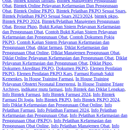
Obat
,
bimtek khusus farmasi
,
Bimtek Manajemen Penggunaan
Obat
,
Bimtek Online Pelayanan Kefarmasian Dan Penggunaan
Obat
,
Bimtek Online PKPO
,
Bimtek Pelatihan PKPO Sesuai Snars
,
Bimtek Pelatihan PKPO Sesuai Snars 2023/2024
,
bimtek pkpo
,
Bimtek PKPO 2024
,
Bimtek/Pelatihan Manajemen Penggunaan
Obat
,
Brosur Pkpo
,
Bukti Kajian Sistem Pelayanan Kefarmasian
dan Penggunaan Obat
,
Contoh Bukti Kajian Sistem Pelayanan
Kefarmasian dan Penggunaan Obat
,
Contoh Dokumen Pokja
PKPO
,
Contoh Kajian Sistem Pelayanan Kefarmasian dan
Penggunaan Obat
,
diklat farmasi
,
Diklat Kefarmasian dan
Penggunaan Obat Online
,
DIklat Manajemen Penggunaan Obat
,
Diklat Online Pelayanan Kefarmasian dan Penggunaan Obat
,
Diklat
Pelayanan Kefarmasian dan Penggunaan Obat
,
Diklat Pkpo
,
Dokumen Akreditasi PKPO
,
Dokumen PKPO
,
Elemen Penilaian
PKPO
,
Elemen Penilaian PKPO Kars
,
Farmasi Rumah Sakit
Kemenkes
,
In House Training Farmasi
,
In House Training
Pelayanan Obstetri Neonatal Emergensi
,
In House Training Triage
Archives
,
indikator mutu farmasi
,
Info Bimtek dan Diklat Lengkap
,
Info Bimtek Farmasi
,
Info Bimtek Farmasi 2024
,
Info Bimtek
Farmasi Di Jogja
,
Info Bimtek PKPO
,
Info Bimtek PKPO 2024
,
Info Diklat Kefarmasian dan Penggunaan Obat Online
,
Info
Pelatihan Farmasi
,
Info Pelatihan Farmasi 2024
,
Info Pelatihan
Kefarmasian dan Penggunaan Obat
,
Info Pelatihan Kefarmasian dan
Penggunaan Obat (PKPO)
,
Info Pelatihan Kefarmasian dan
Penggunaan Obat Online
,
Info Pelatihan Manajemen Obat
,
Info