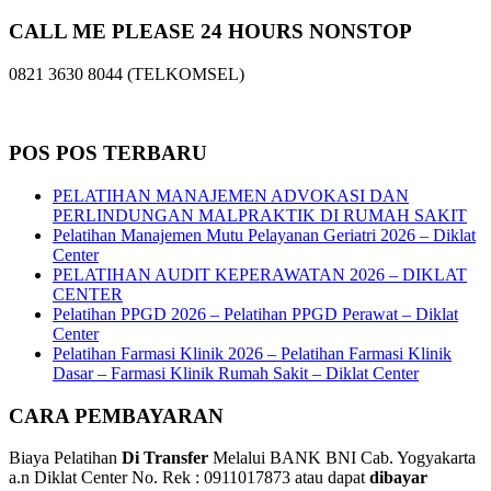
CALL ME PLEASE 24 HOURS NONSTOP
0821 3630 8044 (TELKOMSEL)
POS POS TERBARU
PELATIHAN MANAJEMEN ADVOKASI DAN
PERLINDUNGAN MALPRAKTIK DI RUMAH SAKIT
Pelatihan Manajemen Mutu Pelayanan Geriatri 2026 – Diklat
Center
PELATIHAN AUDIT KEPERAWATAN 2026 – DIKLAT
CENTER
Pelatihan PPGD 2026 – Pelatihan PPGD Perawat – Diklat
Center
Pelatihan Farmasi Klinik 2026 – Pelatihan Farmasi Klinik
Dasar – Farmasi Klinik Rumah Sakit – Diklat Center
CARA PEMBAYARAN
Biaya Pelatihan
Di Transfer
Melalui BANK BNI Cab. Yogyakarta
a.n Diklat Center No. Rek : 0911017873 atau dapat
dibayar