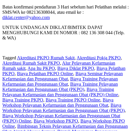
Batas konfirmasi pendaftaran 3 Hari sebelum hari Pelatihan melalui :
SMS/WA ke 082136308044, atau email ke :
diklat.center@yahoo.com
UNTUK UNDANGAN DIKLAT/BIMTEK DAPAT
MENGHUBUNGI KAMI DI NOMOR : 082 136 308 044 (Telp.
& WA)
Tagged
Akreditasi PKPO Rumah Sakit
,
Akreditasi Pokja PKPO
,
Akreditasi Rumah Sakit PKPO
,
Alur Pelayanan Kefarmasian
Rumah sakit
,
Apa Itu PKPO
,
Biaya Diklat PKPO
,
Biaya Pelatihan
PKPO
,
Biaya Pelatihan PKPO Online
,
Biaya Seminar Pelayanan
Kefarmasian dan Penggunaan Obat
,
Biaya Training Pelayanan
Kefarmasian dan Penggunaan Obat
,
Biaya Training Pelayanan
Kefarmasian dan Penggunaan Obat (PKPO)
,
Biaya Training
Pelayanan Kefarmasian dan Penggunaan Obat (PKPO) Online
,
Biaya Training PKPO
,
Biaya Training PKPO Online
,
Biaya
Workshop Pelayanan Kefarmasian dan Penggunaan Obat
,
Biaya
Workshop Pelayanan Kefarmasian dan Penggunaan Obat (PKPO)
,
Biaya Workshop Pelayanan Kefarmasian dan Penggunaan Obat
(PKPO) Online
,
Biaya Workshop PKPO
,
Biaya Workshop PKPO
Online
,
Bimbingan Teknis Pelayanan Kefarmasian dan Penggunaan