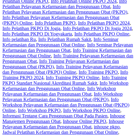
Pelatihan Online PKPO
,
Info Pelatihan Online PKPO 2024
,
Info
Pelatihan Pelayanan Kefarmasian dan Penggunaan Obat
,
Info
Pelatihan Pelayanan Kefarmasian dan Penggunaan Obat (PKPO)
,
Info Pelatihan Pelayanan Kefarmasian dan Penggunaan Obat
(PKPO) Online
,
Info Pelatihan PKPO
,
Info Pelatihan PKPO 2024
,
Info Pelatihan PKPO Di Jogja
,
Info Pelatihan PKPO Di Jogja 2024
,
Info Pelatihan PKPO Di Yogyakarta
,
Info Pelatihan PKPO Online
,
Info pelatihan Ru
,
Info Pelatihan Rumah Sakit
,
Info Seminar
Kefarmasian dan Penggunaan Obat Online
,
Info Seminar Pelayanan
Kefarmasian dan Penggunaan Obat
,
Info Training Kefarmasian dan
Penggunaan Obat Online
,
Info Training Pelayanan Kefarmasian dan
Penggunaan Obat
,
Info Training Pelayanan Kefarmasian dan
Penggunaan Obat (PKPO)
,
Info Training Pelayanan Kefarmasian
dan Penggunaan Obat (PKPO) Online
,
Info Training PKPO
,
Info
Training PKPO 2024
,
Info Training PKPO Online
,
Info Training
PKPO Standart Nasional Akreditasi Rumah Sakit
,
Info Workshop
Kefarmasian dan Penggunaan Obat Online
,
Info Workshop
Pelayanan Kefarmasian dan Penggunaan Obat
,
Info Workshop
Pelayanan Kefarmasian dan Penggunaan Obat (PKPO)
,
Info
Workshop Pelayanan Kefarmasian dan Penggunaan Obat (PKPO)
Online
,
Info Workshop PKPO
,
Info Workshop PKPO Online
,
Informasi Tentang Cara Penggunaan Obat Pada Pasien
,
Inhouse
Manajemen Penggunaan Obat
,
Inhouse Online PKPO
,
Inhouse
Pelayanan Kefarmasian dan Penggunaan Obat
,
inhouse pkpo
,
Jadwal Pelatihan Kefarmasian dan Penggunaan Obat Online
,