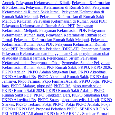
Apotek
,
Pelayanan Kefarmasian di Klinik
,
Pelayanan Kefarmasian
di Puskesmas
,
Pelayanan Kefarmasian di Rumah Sakit
,
Pelayanan
Kefarmasian di Rumah Sakit Jurnal
,
Pelayanan Kefarmasian di
Rumah Sakit Meliputi
,
Pelayanan Kefarmasian di Rumah Sakit
Meliputi Kegiatan
,
Pelayanan Kefarmasian di Rumah Sakit PDF
,
Pelayanan Kefarmasian di Rumah Sakit PPT
,
Pelayanan
Kefarmasian Meliputi
,
Pelayanan Kefarmasian PDF
,
Pelayanan
Kefarmasian Rumah sakit
,
Pelayanan Kefarmasian Rumah sakit
Jurnal
,
Pelayanan Kefarmasian Rumah Sakit Meliputi
,
Pelayanan
Kefarmasian Rumah Sakit PDF
,
Pelayanan Kefarmasian Rumah
sakit PPT
,
Pendidikan dan Pelatihan (DIKLAT)
,
Penerapan Sistem
Pelayanan Kefarmasian dan Penggunaan Obat
,
penyimpanan obat
di gudang instalasi farmasi
,
Perencanaan Sistem Pelayanan
Kefarmasian dan Penggunaan Obat
,
Permenkes Standar Pelayanan
Kefarmasian Rumah Sakit
,
PKP Rumah Sakit
,
PKPO
,
PKPO 2026
,
PKPO Adalah
,
PKPO Adalah Singkatan Dari
,
PKPO Akreditasi
,
PKPO Akreditasi Rs
,
PKPO Akreditasi Rumah Sakit
,
PKPO dan
Jenisnya
,
Pkpo Farmasi
,
Pkpo Farmasi Adalah
,
PKPO Jogja
,
PKPO
kars
,
PKPO Malang
,
pkpo pdf
,
PKPO RS
,
pkpo rumah sakit
,
PKPO Rumah Sakit 2024
,
PKPO Rumah Sakit Adalah
,
PKPO
Rumah Sakit PDF
,
PKPO Singkatan Dari
,
PKPO Singkatan Dari
PKPO Akreditasi Rs
,
PKPO Snars
,
pkpo snars edisi 1.1 pdf
,
PKPO
Starkes
,
PKPO Terbaru
,
Pokja PKPO
,
Pokja PKPO Adalah
,
Pokja
PKPO< PKPO Pdf
,
Proposal Pelatihan PKPO
,
SEMINAR DAN
PELATIHAN “All about PKPO In SNARS 1.1
,
Seminar Farmasi