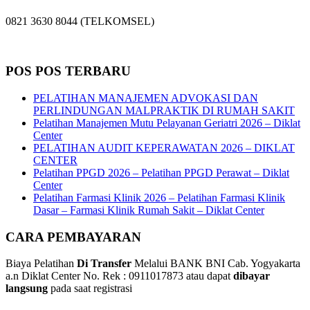
0821 3630 8044 (TELKOMSEL)
POS POS TERBARU
PELATIHAN MANAJEMEN ADVOKASI DAN
PERLINDUNGAN MALPRAKTIK DI RUMAH SAKIT
Pelatihan Manajemen Mutu Pelayanan Geriatri 2026 – Diklat
Center
PELATIHAN AUDIT KEPERAWATAN 2026 – DIKLAT
CENTER
Pelatihan PPGD 2026 – Pelatihan PPGD Perawat – Diklat
Center
Pelatihan Farmasi Klinik 2026 – Pelatihan Farmasi Klinik
Dasar – Farmasi Klinik Rumah Sakit – Diklat Center
CARA PEMBAYARAN
Biaya Pelatihan
Di Transfer
Melalui BANK BNI Cab. Yogyakarta
a.n Diklat Center No. Rek : 0911017873 atau dapat
dibayar
langsung
pada saat registrasi