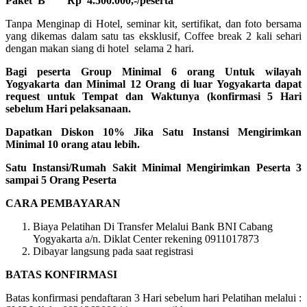
Paket B
Rp 4.500.000,-/peserta
Tanpa Menginap di Hotel, seminar kit, sertifikat, dan foto bersama
yang dikemas dalam satu tas eksklusif, Coffee break 2 kali sehari
dengan makan siang di hotel selama 2 hari.
Bagi peserta Group Minimal 6 orang Untuk wilayah
Yogyakarta dan Minimal 12 Orang di luar Yogyakarta dapat
request untuk Tempat dan Waktunya (konfirmasi 5 Hari
sebelum Hari pelaksanaan.
Dapatkan Diskon 10% Jika Satu Instansi Mengirimkan
Minimal 10 orang atau lebih.
Satu Instansi/Rumah Sakit Minimal Mengirimkan Peserta 3
sampai 5 Orang Peserta
CARA PEMBAYARAN
Biaya Pelatihan Di Transfer Melalui Bank BNI Cabang
Yogyakarta a/n. Diklat Center rekening 0911017873
Dibayar langsung pada saat registrasi
BATAS KONFIRMASI
Batas konfirmasi pendaftaran 3 Hari sebelum hari Pelatihan melalui :