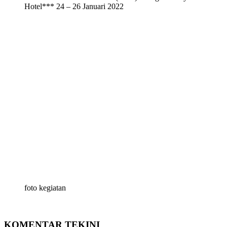
Hotel*** 24 – 26 Januari 2022
foto kegiatan
KOMENTAR TEKINI