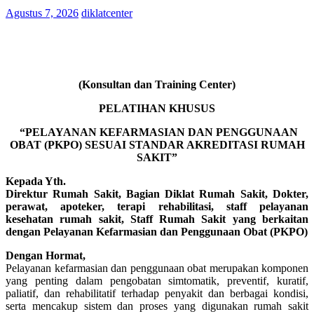
Agustus 7, 2026
diklatcenter
(Konsultan dan Training Center)
PELATIHAN KHUSUS
“PELAYANAN KEFARMASIAN DAN PENGGUNAAN
OBAT (PKPO) SESUAI STANDAR AKREDITASI RUMAH
SAKIT”
Kepada Yth.
Direktur Rumah Sakit, Bagian Diklat Rumah Sakit, Dokter,
perawat, apoteker, terapi rehabilitasi, staff pelayanan
kesehatan rumah sakit, Staff Rumah Sakit yang berkaitan
dengan Pelayanan Kefarmasian dan Penggunaan Obat (PKPO)
Dengan Hormat,
Pelayanan kefarmasian dan penggunaan obat merupakan komponen
yang penting dalam pengobatan simtomatik, preventif, kuratif,
paliatif, dan rehabilitatif terhadap penyakit dan berbagai kondisi,
serta mencakup sistem dan proses yang digunakan rumah sakit