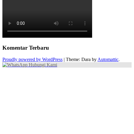
Komentar Terbaru
Proudly powered by WordPress
|
Theme: Dara by
Automattic
.
Hubungi Kami