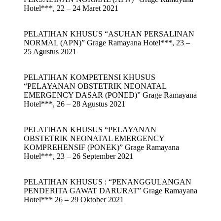
Hotel***, 22 – 24 Maret 2021
PELATIHAN KHUSUS “ASUHAN PERSALINAN
NORMAL (APN)” Grage Ramayana Hotel***, 23 –
25 Agustus 2021
PELATIHAN KOMPETENSI KHUSUS
“PELAYANAN OBSTETRIK NEONATAL
EMERGENCY DASAR (PONED)” Grage Ramayana
Hotel***, 26 – 28 Agustus 2021
PELATIHAN KHUSUS “PELAYANAN
OBSTETRIK NEONATAL EMERGENCY
KOMPREHENSIF (PONEK)” Grage Ramayana
Hotel***, 23 – 26 September 2021
PELATIHAN KHUSUS : “PENANGGULANGAN
PENDERITA GAWAT DARURAT” Grage Ramayana
Hotel*** 26 – 29 Oktober 2021