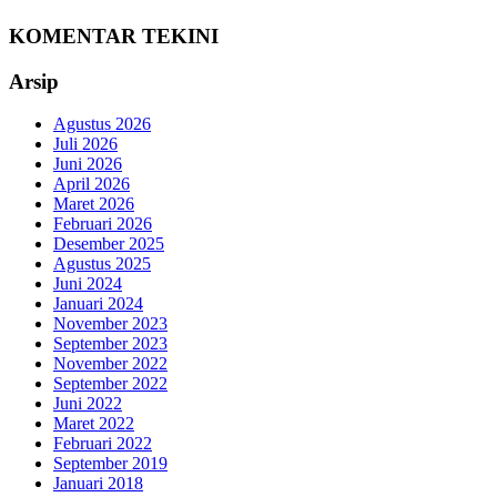
KOMENTAR TEKINI
Arsip
Agustus 2026
Juli 2026
Juni 2026
April 2026
Maret 2026
Februari 2026
Desember 2025
Agustus 2025
Juni 2024
Januari 2024
November 2023
September 2023
November 2022
September 2022
Juni 2022
Maret 2022
Februari 2022
September 2019
Januari 2018