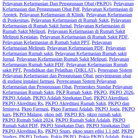
Pelayanan Kefarmasian Dan Penggunaan Obat (PKPO)
,
Pelayanan
Kefarmasian dan Penggunaan Obat Pdf
,
Pelayanan Kefarmasian di
Apotek
,
Pelayanan Kefarmasian di Klinik
,
Pelayanan Kefarmasian
di Puskesmas
,
Pelayanan Kefarmasian di Rumah Sakit
,
Pelayanan
Kefarmasian di Rumah Sakit Jurnal
,
Pelayanan Kefarmasian di
Rumah Sakit Meliputi
,
Pelayanan Kefarmasian di Rumah Sakit
Meliputi Kegiatan
,
Pelayanan Kefarmasian di Rumah Sakit PDF
,
Pelayanan Kefarmasian di Rumah Sakit PPT
,
Pelayanan
Kefarmasian Meliputi
,
Pelayanan Kefarmasian PDF
,
Pelayanan
Kefarmasian Rumah sakit
,
Pelayanan Kefarmasian Rumah sakit
Jurnal
,
Pelayanan Kefarmasian Rumah Sakit Meliputi
,
Pelayanan
Kefarmasian Rumah Sakit PDF
,
Pelayanan Kefarmasian Rumah
sakit PPT
,
Pendidikan dan Pelatihan (DIKLAT)
,
Penerapan Sistem
Pelayanan Kefarmasian dan Penggunaan Obat
,
penyimpanan obat
di gudang instalasi farmasi
,
Perencanaan Sistem Pelayanan
Kefarmasian dan Penggunaan Obat
,
Permenkes Standar Pelayanan
Kefarmasian Rumah Sakit
,
PKP Rumah Sakit
,
PKPO
,
PKPO 2026
,
PKPO Adalah
,
PKPO Adalah Singkatan Dari
,
PKPO Akreditasi
,
PKPO Akreditasi Rs
,
PKPO Akreditasi Rumah Sakit
,
PKPO dan
Jenisnya
,
Pkpo Farmasi
,
Pkpo Farmasi Adalah
,
PKPO Jogja
,
PKPO
kars
,
PKPO Malang
,
pkpo pdf
,
PKPO RS
,
pkpo rumah sakit
,
PKPO Rumah Sakit 2024
,
PKPO Rumah Sakit Adalah
,
PKPO
Rumah Sakit PDF
,
PKPO Singkatan Dari
,
PKPO Singkatan Dari
PKPO Akreditasi Rs
,
PKPO Snars
,
pkpo snars edisi 1.1 pdf
,
PKPO
Starkes
,
PKPO Terbaru
,
Pokja PKPO
,
Pokja PKPO Adalah
,
Pokja