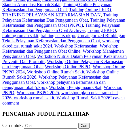
Standar Akreditasi Rumah Sakit
,
Training Online Pelayanan
Kefarmasian dan Penggunaan Obat
,
Training Online PKPO
,
TRAINING PELAYANAN KEFARMASIAN DAN
,
Training
Pelayanan Kefarmasian Dan Penggunaan Obat
,
Training Pelayanan
Kefarmasian dan Penggunaan Obat (PKPO)
,
Training Pelayanan
Kefarmasian Dan Penggunaan Obat Archives
,
Training PKPO
,
training rumah sakit
,
training snars pkpo
,
Uncategorized Bimbingan
Teknis Pelayanan Kefarmasian dan Penggunaan Obat
,
workshop
akreditasi rumah sakit 2024
,
Workshop Kefarmasian
,
Workshop
Kefarmasian dan Penggunaan Obat Online
,
Workshop Manajemen
Penggunaan Obat
,
Workshop Nutrisi Dalam Pelayanan Kefarmasian
Preventif Dan Promotif
,
Workshop Online Pelayanan Kefarmasian
dan Penggunaan Obat
,
Workshop Online PKPO
,
Workshop Online
PKPO 2024
,
Workshop Online Rumah Sakit
,
Workshop Online
Rumah Sakit 2026
,
Workshop Pelayanan Kefarmasian dan
Penggunaan Obat
,
workshop pelayanan kefarmasian dan
penggunaan obat (pkpo)
,
Workshop Penggunaan Obat
,
Workshop
PKPO
,
Workshop PKPO 2025
,
workshop pkpo pelataran sehat
2026
,
workshop rumah sakit
,
Workshop Rumah Sakit 2026
Leave a
comment
PENCARIAN JUDUL PELATIHAN
Cari untuk: