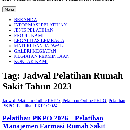
Menu
BERANDA
INFORMASI PELATIHAN
JENIS PELATIHAN
PROFIL KAMI
LEGALITAS LEMBAGA
MATERI DAN JADWAL
GALERI KEGIATAN
KEGIATAN PERMINTAAN
KONTAK KAMI
Tag:
Jadwal Pelatihan Rumah
Sakit Tahun 2023
Jadwal Pelatihan Online PKPO
,
Pelatihan Online PKPO
,
Pelatihan
PKPO
,
Pelatihan PKPO 2024
Pelatihan PKPO 2026 – Pelatihan
Manajemen Farmasi Rumah Sakit –