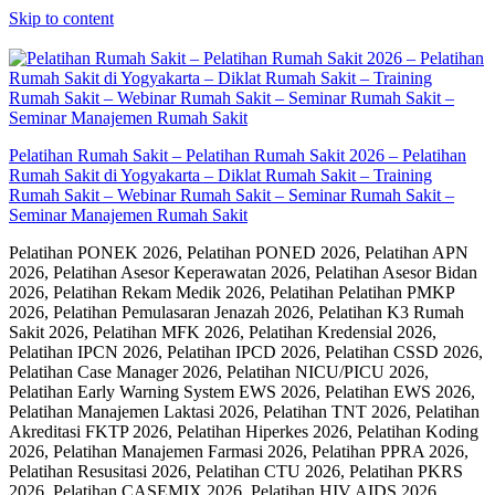
Skip to content
Pelatihan Rumah Sakit – Pelatihan Rumah Sakit 2026 – Pelatihan
Rumah Sakit di Yogyakarta – Diklat Rumah Sakit – Training
Rumah Sakit – Webinar Rumah Sakit – Seminar Rumah Sakit –
Seminar Manajemen Rumah Sakit
Pelatihan PONEK 2026, Pelatihan PONED 2026, Pelatihan APN
2026, Pelatihan Asesor Keperawatan 2026, Pelatihan Asesor Bidan
2026, Pelatihan Rekam Medik 2026, Pelatihan Pelatihan PMKP
2026, Pelatihan Pemulasaran Jenazah 2026, Pelatihan K3 Rumah
Sakit 2026, Pelatihan MFK 2026, Pelatihan Kredensial 2026,
Pelatihan IPCN 2026, Pelatihan IPCD 2026, Pelatihan CSSD 2026,
Pelatihan Case Manager 2026, Pelatihan NICU/PICU 2026,
Pelatihan Early Warning System EWS 2026, Pelatihan EWS 2026,
Pelatihan Manajemen Laktasi 2026, Pelatihan TNT 2026, Pelatihan
Akreditasi FKTP 2026, Pelatihan Hiperkes 2026, Pelatihan Koding
2026, Pelatihan Manajemen Farmasi 2026, Pelatihan PPRA 2026,
Pelatihan Resusitasi 2026, Pelatihan CTU 2026, Pelatihan PKRS
2026, Pelatihan CASEMIX 2026, Pelatihan HIV AIDS 2026