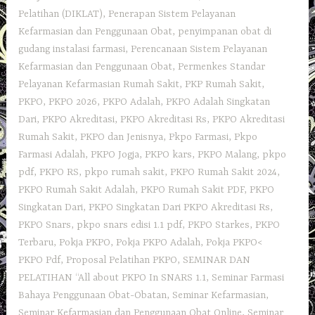
Pelatihan (DIKLAT)
,
Penerapan Sistem Pelayanan
Kefarmasian dan Penggunaan Obat
,
penyimpanan obat di
gudang instalasi farmasi
,
Perencanaan Sistem Pelayanan
Kefarmasian dan Penggunaan Obat
,
Permenkes Standar
Pelayanan Kefarmasian Rumah Sakit
,
PKP Rumah Sakit
,
PKPO
,
PKPO 2026
,
PKPO Adalah
,
PKPO Adalah Singkatan
Dari
,
PKPO Akreditasi
,
PKPO Akreditasi Rs
,
PKPO Akreditasi
Rumah Sakit
,
PKPO dan Jenisnya
,
Pkpo Farmasi
,
Pkpo
Farmasi Adalah
,
PKPO Jogja
,
PKPO kars
,
PKPO Malang
,
pkpo
pdf
,
PKPO RS
,
pkpo rumah sakit
,
PKPO Rumah Sakit 2024
,
PKPO Rumah Sakit Adalah
,
PKPO Rumah Sakit PDF
,
PKPO
Singkatan Dari
,
PKPO Singkatan Dari PKPO Akreditasi Rs
,
PKPO Snars
,
pkpo snars edisi 1.1 pdf
,
PKPO Starkes
,
PKPO
Terbaru
,
Pokja PKPO
,
Pokja PKPO Adalah
,
Pokja PKPO<
PKPO Pdf
,
Proposal Pelatihan PKPO
,
SEMINAR DAN
PELATIHAN “All about PKPO In SNARS 1.1
,
Seminar Farmasi
Bahaya Penggunaan Obat-Obatan
,
Seminar Kefarmasian
,
Seminar Kefarmasian dan Penggunaan Obat Online
,
Seminar