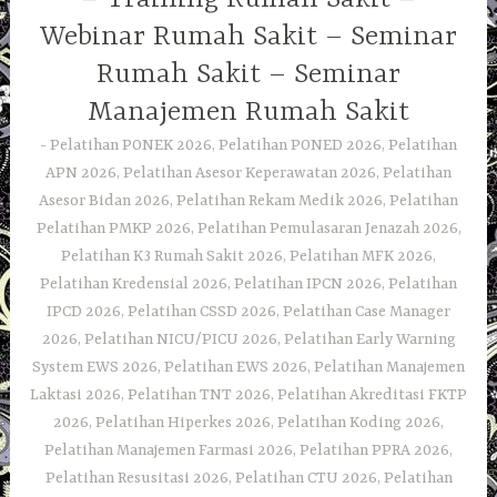
Webinar Rumah Sakit – Seminar
Rumah Sakit – Seminar
Manajemen Rumah Sakit
Pelatihan PONEK 2026, Pelatihan PONED 2026, Pelatihan
APN 2026, Pelatihan Asesor Keperawatan 2026, Pelatihan
Asesor Bidan 2026, Pelatihan Rekam Medik 2026, Pelatihan
Pelatihan PMKP 2026, Pelatihan Pemulasaran Jenazah 2026,
Pelatihan K3 Rumah Sakit 2026, Pelatihan MFK 2026,
Pelatihan Kredensial 2026, Pelatihan IPCN 2026, Pelatihan
IPCD 2026, Pelatihan CSSD 2026, Pelatihan Case Manager
2026, Pelatihan NICU/PICU 2026, Pelatihan Early Warning
System EWS 2026, Pelatihan EWS 2026, Pelatihan Manajemen
Laktasi 2026, Pelatihan TNT 2026, Pelatihan Akreditasi FKTP
2026, Pelatihan Hiperkes 2026, Pelatihan Koding 2026,
Pelatihan Manajemen Farmasi 2026, Pelatihan PPRA 2026,
Pelatihan Resusitasi 2026, Pelatihan CTU 2026, Pelatihan