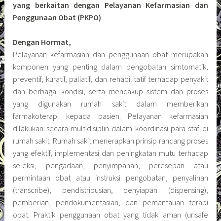
yang berkaitan dengan Pelayanan Kefarmasian dan
Penggunaan Obat (PKPO)
Dengan Hormat,
Pelayanan kefarmasian dan penggunaan obat merupakan
komponen yang penting dalam pengobatan simtomatik,
preventif, kuratif, paliatif, dan rehabilitatif terhadap penyakit
dan berbagai kondisi, serta mencakup sistem dan proses
yang digunakan rumah sakit dalam memberikan
farmakoterapi kepada pasien. Pelayanan kefarmasian
dilakukan secara multidisiplin dalam koordinasi para staf di
rumah sakit. Rumah sakit menerapkan prinsip rancang proses
yang efektif, implementasi dan peningkatan mutu terhadap
seleksi, pengadaan, penyimpanan, peresepan atau
permintaan obat atau instruksi pengobatan, penyalinan
(transcribe), pendistribusian, penyiapan (dispensing),
pemberian, pendokumentasian, dan pemantauan terapi
obat. Praktik penggunaan obat yang tidak aman (unsafe