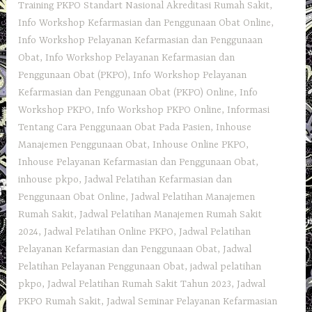
Training PKPO Standart Nasional Akreditasi Rumah Sakit
,
Info Workshop Kefarmasian dan Penggunaan Obat Online
,
Info Workshop Pelayanan Kefarmasian dan Penggunaan
Obat
,
Info Workshop Pelayanan Kefarmasian dan
Penggunaan Obat (PKPO)
,
Info Workshop Pelayanan
Kefarmasian dan Penggunaan Obat (PKPO) Online
,
Info
Workshop PKPO
,
Info Workshop PKPO Online
,
Informasi
Tentang Cara Penggunaan Obat Pada Pasien
,
Inhouse
Manajemen Penggunaan Obat
,
Inhouse Online PKPO
,
Inhouse Pelayanan Kefarmasian dan Penggunaan Obat
,
inhouse pkpo
,
Jadwal Pelatihan Kefarmasian dan
Penggunaan Obat Online
,
Jadwal Pelatihan Manajemen
Rumah Sakit
,
Jadwal Pelatihan Manajemen Rumah Sakit
2024
,
Jadwal Pelatihan Online PKPO
,
Jadwal Pelatihan
Pelayanan Kefarmasian dan Penggunaan Obat
,
Jadwal
Pelatihan Pelayanan Penggunaan Obat
,
jadwal pelatihan
pkpo
,
Jadwal Pelatihan Rumah Sakit Tahun 2023
,
Jadwal
PKPO Rumah Sakit
,
Jadwal Seminar Pelayanan Kefarmasian