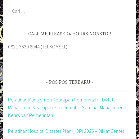
Cari
untuk:
CALL ME PLEASE 24 HOURS NONSTOP
0821 3630 8044 (TELKOMSEL)
POS POS TERBARU
Pelatihan Manajemen Kearsipan Pemerintah – Diklat
Manajemen Kearsipan Pemerintah – Seminar Manajemen
Kearsipan Pemerintah
Pelatihan Hospital Disaster Plan (HDP) 2026 – Diklat Center