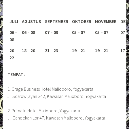
JULI
AGUSTUS
SEPTEMBER
OKTOBER
NOVEMBER
DES
06 –
06 – 08
07 – 09
05 – 07
05 – 07
07 –
08
20 –
18 – 20
21 – 23
19 – 21
19 – 21
17 –
22
TEMPAT :
1. Grage Business Hotel Malioboro, Yogyakarta
Jl. Sosrowijayan 242, Kawasan Malioboro, Yogyakarta
2. Prima In Hotel Malioboro, Yogyakarta
Jl. Gandekan Lor 47, Kawasan Malioboro, Yogyakarta