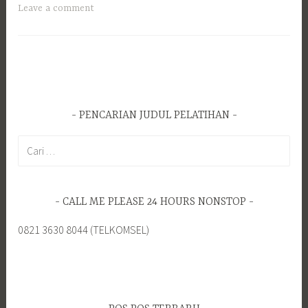
Leave a comment
PENCARIAN JUDUL PELATIHAN
Cari
untuk:
CALL ME PLEASE 24 HOURS NONSTOP
0821 3630 8044 (TELKOMSEL)