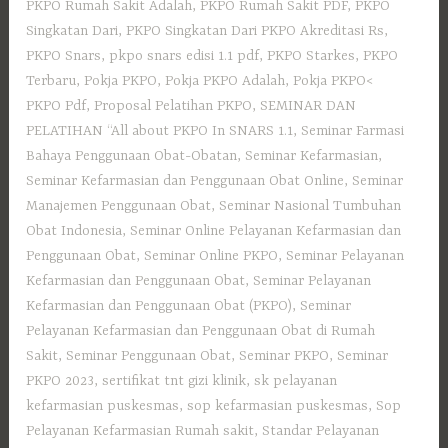
PKPO Rumah Sakit Adalah
,
PKPO Rumah Sakit PDF
,
PKPO
Singkatan Dari
,
PKPO Singkatan Dari PKPO Akreditasi Rs
,
PKPO Snars
,
pkpo snars edisi 1.1 pdf
,
PKPO Starkes
,
PKPO
Terbaru
,
Pokja PKPO
,
Pokja PKPO Adalah
,
Pokja PKPO<
PKPO Pdf
,
Proposal Pelatihan PKPO
,
SEMINAR DAN
PELATIHAN “All about PKPO In SNARS 1.1
,
Seminar Farmasi
Bahaya Penggunaan Obat-Obatan
,
Seminar Kefarmasian
,
Seminar Kefarmasian dan Penggunaan Obat Online
,
Seminar
Manajemen Penggunaan Obat
,
Seminar Nasional Tumbuhan
Obat Indonesia
,
Seminar Online Pelayanan Kefarmasian dan
Penggunaan Obat
,
Seminar Online PKPO
,
Seminar Pelayanan
Kefarmasian dan Penggunaan Obat
,
Seminar Pelayanan
Kefarmasian dan Penggunaan Obat (PKPO)
,
Seminar
Pelayanan Kefarmasian dan Penggunaan Obat di Rumah
Sakit
,
Seminar Penggunaan Obat
,
Seminar PKPO
,
Seminar
PKPO 2023
,
sertifikat tnt gizi klinik
,
sk pelayanan
kefarmasian puskesmas
,
sop kefarmasian puskesmas
,
Sop
Pelayanan Kefarmasian Rumah sakit
,
Standar Pelayanan