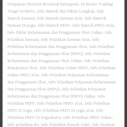
Pelayanan Obstetri Neonatal Emergensi
,
In House Training
Triage Archives
,
Info Bimtek dan Diklat Lengkap
,
Info
Bimtek Farmasi
,
Info Bimtek Farmasi 2024
,
Info Bimtek
Farmasi Di Jogja
,
Info Bimtek PKPO
,
Info Bimtek PKPO 2024
,
Info Diklat Kefarmasian dan Penggunaan Obat Online
,
Info
Pelatihan Farmasi
,
Info Pelatihan Farmasi 2024
,
Info
Pelatihan Kefarmasian dan Penggunaan Obat
,
Info Pelatihan
Kefarmasian dan Penggunaan Obat (PKPO)
,
Info Pelatihan
Kefarmasian dan Penggunaan Obat Online
,
Info Pelatihan
Manajemen Obat
,
Info Pelatihan Online PKPO
,
Info Pelatihan
Online PKPO 2024
,
Info Pelatihan Pelayanan Kefarmasian
dan Penggunaan Obat
,
Info Pelatihan Pelayanan Kefarmasian
dan Penggunaan Obat (PKPO)
,
Info Pelatihan Pelayanan
Kefarmasian dan Penggunaan Obat (PKPO) Online
,
Info
Pelatihan PKPO
,
Info Pelatihan PKPO 2024
,
Info Pelatihan
PKPO Di Jogja
,
Info Pelatihan PKPO Di Jogja 2024
,
Info
Pelatihan PKPO Di Yogyakarta
,
Info Pelatihan PKPO Online
,
Info pelatihan Ru
,
Info Pelatihan Rumah Sakit
,
Info Seminar