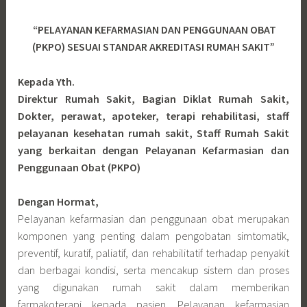
“PELAYANAN KEFARMASIAN DAN PENGGUNAAN OBAT
(PKPO) SESUAI STANDAR AKREDITASI RUMAH SAKIT”
Kepada Yth.
Direktur Rumah Sakit, Bagian Diklat Rumah Sakit,
Dokter, perawat, apoteker, terapi rehabilitasi, staff
pelayanan kesehatan rumah sakit, Staff Rumah Sakit
yang berkaitan dengan Pelayanan Kefarmasian dan
Penggunaan Obat (PKPO)
Dengan Hormat,
Pelayanan kefarmasian dan penggunaan obat merupakan
komponen yang penting dalam pengobatan simtomatik,
preventif, kuratif, paliatif, dan rehabilitatif terhadap penyakit
dan berbagai kondisi, serta mencakup sistem dan proses
yang digunakan rumah sakit dalam memberikan
farmakoterapi kepada pasien. Pelayanan kefarmasian