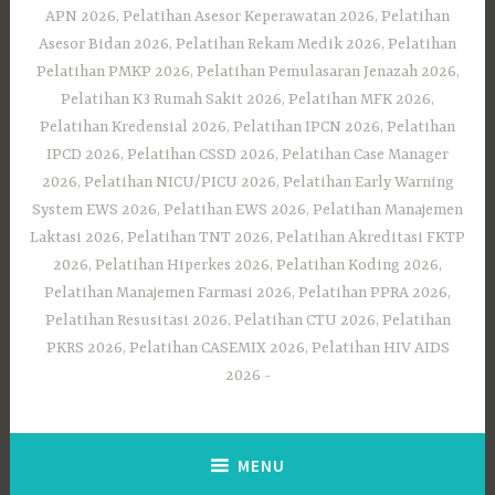
APN 2026, Pelatihan Asesor Keperawatan 2026, Pelatihan
Asesor Bidan 2026, Pelatihan Rekam Medik 2026, Pelatihan
Pelatihan PMKP 2026, Pelatihan Pemulasaran Jenazah 2026,
Pelatihan K3 Rumah Sakit 2026, Pelatihan MFK 2026,
Pelatihan Kredensial 2026, Pelatihan IPCN 2026, Pelatihan
IPCD 2026, Pelatihan CSSD 2026, Pelatihan Case Manager
2026, Pelatihan NICU/PICU 2026, Pelatihan Early Warning
System EWS 2026, Pelatihan EWS 2026, Pelatihan Manajemen
Laktasi 2026, Pelatihan TNT 2026, Pelatihan Akreditasi FKTP
2026, Pelatihan Hiperkes 2026, Pelatihan Koding 2026,
Pelatihan Manajemen Farmasi 2026, Pelatihan PPRA 2026,
Pelatihan Resusitasi 2026, Pelatihan CTU 2026, Pelatihan
PKRS 2026, Pelatihan CASEMIX 2026, Pelatihan HIV AIDS
2026
MENU