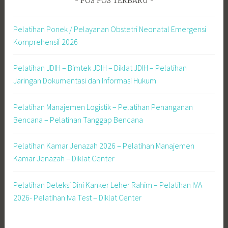
POS POS TERBARU
Pelatihan Ponek / Pelayanan Obstetri Neonatal Emergensi
Komprehensif 2026
Pelatihan JDIH – Bimtek JDIH – Diklat JDIH – Pelatihan
Jaringan Dokumentasi dan Informasi Hukum
Pelatihan Manajemen Logistik – Pelatihan Penanganan
Bencana – Pelatihan Tanggap Bencana
Pelatihan Kamar Jenazah 2026 – Pelatihan Manajemen
Kamar Jenazah – Diklat Center
Pelatihan Deteksi Dini Kanker Leher Rahim – Pelatihan IVA
2026- Pelatihan Iva Test – Diklat Center