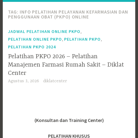
TAG:
INFO PELATIHAN PELAYANAN KEFARMASIAN DAN
PENGGUNAAN OBAT (PKPO) ONLINE
,
JADWAL PELATIHAN ONLINE PKPO
,
,
PELATIHAN ONLINE PKPO
PELATIHAN PKPO
PELATIHAN PKPO 2024
Pelatihan PKPO 2026 – Pelatihan
Manajemen Farmasi Rumah Sakit – Diklat
Center
Agustus 3, 2026
diklatcenter
(Konsultan dan Training Center)
PELATIHAN KHUSUS