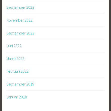
September 2023
November 2022
September 2022
Juni 2022
Maret 2022
Februari 2022
September 2019
Januari 2018