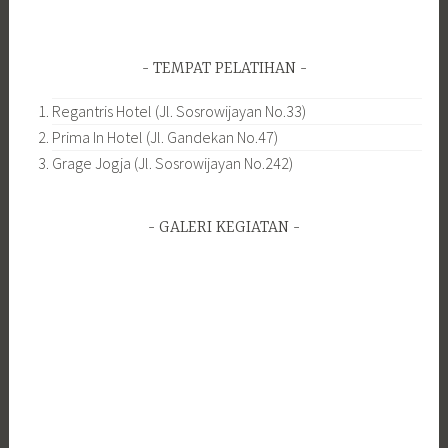
TEMPAT PELATIHAN
Regantris Hotel (Jl. Sosrowijayan No.33)
Prima In Hotel (Jl. Gandekan No.47)
Grage Jogja (Jl. Sosrowijayan No.242)
GALERI KEGIATAN