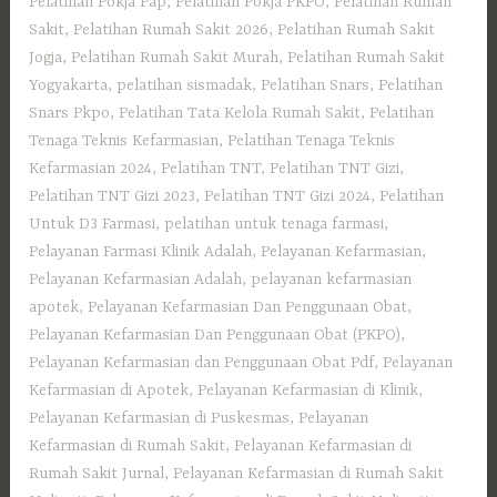
Pelatihan Pokja Pap
,
Pelatihan Pokja PKPO
,
Pelatihan Rumah
Sakit‎
,
Pelatihan Rumah Sakit 2026
,
Pelatihan Rumah Sakit
Jogja
,
Pelatihan Rumah Sakit Murah
,
Pelatihan Rumah Sakit
Yogyakarta
,
pelatihan sismadak
,
Pelatihan Snars
,
Pelatihan
Snars Pkpo
,
Pelatihan Tata Kelola Rumah Sakit
,
Pelatihan
Tenaga Teknis Kefarmasian
,
Pelatihan Tenaga Teknis
Kefarmasian 2024
,
Pelatihan TNT
,
Pelatihan TNT Gizi
,
Pelatihan TNT Gizi 2023
,
Pelatihan TNT Gizi 2024
,
Pelatihan
Untuk D3 Farmasi
,
pelatihan untuk tenaga farmasi
,
Pelayanan Farmasi Klinik Adalah
,
Pelayanan Kefarmasian
,
Pelayanan Kefarmasian Adalah
,
pelayanan kefarmasian
apotek
,
Pelayanan Kefarmasian Dan Penggunaan Obat
,
Pelayanan Kefarmasian Dan Penggunaan Obat (PKPO)
,
Pelayanan Kefarmasian dan Penggunaan Obat Pdf
,
Pelayanan
Kefarmasian di Apotek
,
Pelayanan Kefarmasian di Klinik
,
Pelayanan Kefarmasian di Puskesmas
,
Pelayanan
Kefarmasian di Rumah Sakit
,
Pelayanan Kefarmasian di
Rumah Sakit Jurnal
,
Pelayanan Kefarmasian di Rumah Sakit