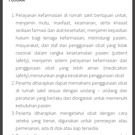
Pelayanan kefarmasian di rumah sakit bertujuan untuk;
menjamin mutu, manfaat, keamanan, serta khasiat
sediaan farmasi dan alat kesehatan; menjamin kepastian
hukum bagi tenaga kefarmasian; melindungi pasien,
masyarakat, dan staf dari penggunaan obat yang tidak
rasional dalam rangka keselamatan pasien (patient
safety); menjamin sistem pelayanan kefarmasian dan
penggunaan obat yang lebih aman (medication
safety);menurunkan angka kesalahan penggunaan obat.
Peserta diharapkan dapat memahami penggunaan obat
di rumah sakit sesuai dengan undang – undang dan
peraturan yang berlaku dan diorganisir untuk memenuhi
kebutuhan pasien.
Peserta diharapkan mengetahuI obat dengan cara
seleksi yang benar, digunakan untuk peresepan atau
pemesanan, ada di stok atau siap tersedia.