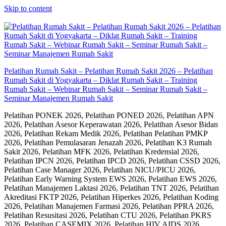
Skip to content
Pelatihan Rumah Sakit – Pelatihan Rumah Sakit 2026 – Pelatihan
Rumah Sakit di Yogyakarta – Diklat Rumah Sakit – Training
Rumah Sakit – Webinar Rumah Sakit – Seminar Rumah Sakit –
Seminar Manajemen Rumah Sakit
Pelatihan PONEK 2026, Pelatihan PONED 2026, Pelatihan APN
2026, Pelatihan Asesor Keperawatan 2026, Pelatihan Asesor Bidan
2026, Pelatihan Rekam Medik 2026, Pelatihan Pelatihan PMKP
2026, Pelatihan Pemulasaran Jenazah 2026, Pelatihan K3 Rumah
Sakit 2026, Pelatihan MFK 2026, Pelatihan Kredensial 2026,
Pelatihan IPCN 2026, Pelatihan IPCD 2026, Pelatihan CSSD 2026,
Pelatihan Case Manager 2026, Pelatihan NICU/PICU 2026,
Pelatihan Early Warning System EWS 2026, Pelatihan EWS 2026,
Pelatihan Manajemen Laktasi 2026, Pelatihan TNT 2026, Pelatihan
Akreditasi FKTP 2026, Pelatihan Hiperkes 2026, Pelatihan Koding
2026, Pelatihan Manajemen Farmasi 2026, Pelatihan PPRA 2026,
Pelatihan Resusitasi 2026, Pelatihan CTU 2026, Pelatihan PKRS
2026, Pelatihan CASEMIX 2026, Pelatihan HIV AIDS 2026