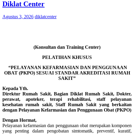
Diklat Center
Agustus 3, 2026
diklatcenter
(Konsultan dan Training Center)
PELATIHAN KHUSUS
“PELAYANAN KEFARMASIAN DAN PENGGUNAAN
OBAT (PKPO) SESUAI STANDAR AKREDITASI RUMAH
SAKIT”
Kepada Yth.
Direktur Rumah Sakit, Bagian Diklat Rumah Sakit, Dokter,
perawat, apoteker, terapi rehabilitasi, staff pelayanan
kesehatan rumah sakit, Staff Rumah Sakit yang berkaitan
dengan Pelayanan Kefarmasian dan Penggunaan Obat (PKPO)
Dengan Hormat,
Pelayanan kefarmasian dan penggunaan obat merupakan komponen
yang penting dalam pengobatan simtomatik, preventif, kuratif,