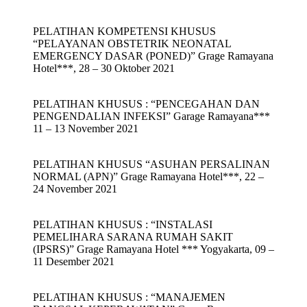
PELATIHAN KOMPETENSI KHUSUS
“PELAYANAN OBSTETRIK NEONATAL
EMERGENCY DASAR (PONED)” Grage Ramayana
Hotel***, 28 – 30 Oktober 2021
PELATIHAN KHUSUS : “PENCEGAHAN DAN
PENGENDALIAN INFEKSI” Garage Ramayana***
11 – 13 November 2021
PELATIHAN KHUSUS “ASUHAN PERSALINAN
NORMAL (APN)” Grage Ramayana Hotel***, 22 –
24 November 2021
PELATIHAN KHUSUS : “INSTALASI
PEMELIHARA SARANA RUMAH SAKIT
(IPSRS)” Grage Ramayana Hotel *** Yogyakarta, 09 –
11 Desember 2021
PELATIHAN KHUSUS : “MANAJEMEN