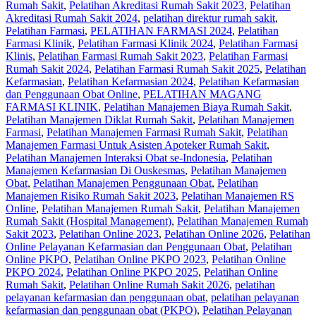
Rumah Sakit
,
Pelatihan Akreditasi Rumah Sakit 2023
,
Pelatihan
Akreditasi Rumah Sakit 2024
,
pelatihan direktur rumah sakit
,
Pelatihan Farmasi
,
PELATIHAN FARMASI 2024
,
Pelatihan
Farmasi Klinik
,
Pelatihan Farmasi Klinik 2024
,
Pelatihan Farmasi
Klinis
,
Pelatihan Farmasi Rumah Sakit 2023
,
Pelatihan Farmasi
Rumah Sakit 2024
,
Pelatihan Farmasi Rumah Sakit 2025
,
Pelatihan
Kefarmasian
,
Pelatihan Kefarmasian 2024
,
Pelatihan Kefarmasian
dan Penggunaan Obat Online
,
PELATIHAN MAGANG
FARMASI KLINIK
,
Pelatihan Manajemen Biaya Rumah Sakit
,
Pelatihan Manajemen Diklat Rumah Sakit
,
Pelatihan Manajemen
Farmasi
,
Pelatihan Manajemen Farmasi Rumah Sakit
,
Pelatihan
Manajemen Farmasi Untuk Asisten Apoteker Rumah Sakit
,
Pelatihan Manajemen Interaksi Obat se-Indonesia
,
Pelatihan
Manajemen Kefarmasian Di Ouskesmas
,
Pelatihan Manajemen
Obat
,
Pelatihan Manajemen Penggunaan Obat
,
Pelatihan
Manajemen Risiko Rumah Sakit 2023
,
Pelatihan Manajemen RS
Online
,
Pelatihan Manajemen Rumah Sakit
,
Pelatihan Manajemen
Rumah Sakit (Hospital Management)
,
Pelatihan Manajemen Rumah
Sakit 2023
,
Pelatihan Online 2023
,
Pelatihan Online 2026
,
Pelatihan
Online Pelayanan Kefarmasian dan Penggunaan Obat
,
Pelatihan
Online PKPO
,
Pelatihan Online PKPO 2023
,
Pelatihan Online
PKPO 2024
,
Pelatihan Online PKPO 2025
,
Pelatihan Online
Rumah Sakit
,
Pelatihan Online Rumah Sakit 2026
,
pelatihan
pelayanan kefarmasian dan penggunaan obat
,
pelatihan pelayanan
kefarmasian dan penggunaan obat (PKPO)
,
Pelatihan Pelayanan