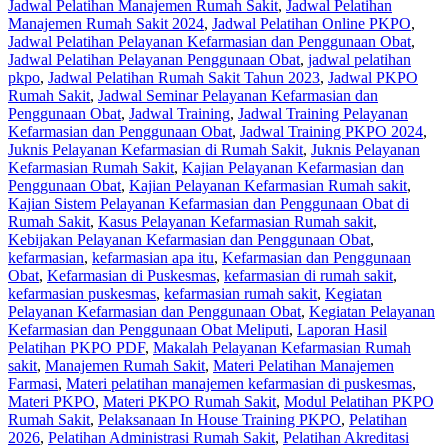
Jadwal Pelatihan Manajemen Rumah Sakit
,
Jadwal Pelatihan
Manajemen Rumah Sakit 2024
,
Jadwal Pelatihan Online PKPO
,
Jadwal Pelatihan Pelayanan Kefarmasian dan Penggunaan Obat
,
Jadwal Pelatihan Pelayanan Penggunaan Obat
,
jadwal pelatihan
pkpo
,
Jadwal Pelatihan Rumah Sakit Tahun 2023
,
Jadwal PKPO
Rumah Sakit
,
Jadwal Seminar Pelayanan Kefarmasian dan
Penggunaan Obat
,
Jadwal Training
,
Jadwal Training Pelayanan
Kefarmasian dan Penggunaan Obat
,
Jadwal Training PKPO 2024
,
Juknis Pelayanan Kefarmasian di Rumah Sakit
,
Juknis Pelayanan
Kefarmasian Rumah Sakit
,
Kajian Pelayanan Kefarmasian dan
Penggunaan Obat
,
Kajian Pelayanan Kefarmasian Rumah sakit
,
Kajian Sistem Pelayanan Kefarmasian dan Penggunaan Obat di
Rumah Sakit
,
Kasus Pelayanan Kefarmasian Rumah sakit
,
Kebijakan Pelayanan Kefarmasian dan Penggunaan Obat
,
kefarmasian
,
kefarmasian apa itu
,
Kefarmasian dan Penggunaan
Obat
,
Kefarmasian di Puskesmas
,
kefarmasian di rumah sakit
,
kefarmasian puskesmas
,
kefarmasian rumah sakit
,
Kegiatan
Pelayanan Kefarmasian dan Penggunaan Obat
,
Kegiatan Pelayanan
Kefarmasian dan Penggunaan Obat Meliputi
,
Laporan Hasil
Pelatihan PKPO PDF
,
Makalah Pelayanan Kefarmasian Rumah
sakit
,
Manajemen Rumah Sakit
,
Materi Pelatihan Manajemen
Farmasi
,
Materi pelatihan manajemen kefarmasian di puskesmas
,
Materi PKPO
,
Materi PKPO Rumah Sakit
,
Modul Pelatihan PKPO
Rumah Sakit
,
Pelaksanaan In House Training PKPO
,
Pelatihan
2026
,
Pelatihan Administrasi Rumah Sakit
,
Pelatihan Akreditasi