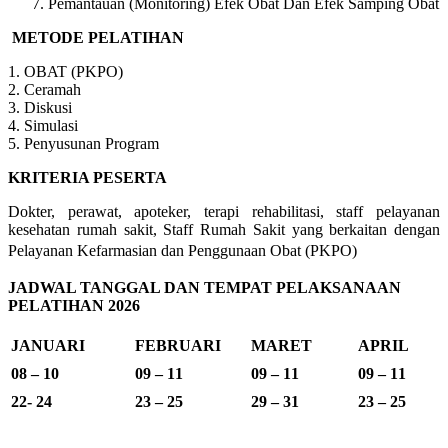
Pemantauan (Monitoring) Efek Obat Dan Efek Samping Obat
METODE PELATIHAN
1. OBAT (PKPO)
2. Ceramah
3. Diskusi
4. Simulasi
5. Penyusunan Program
KRITERIA PESERTA
Dokter, perawat, apoteker, terapi rehabilitasi, staff pelayanan
kesehatan rumah sakit, Staff Rumah Sakit yang berkaitan dengan
Pelayanan Kefarmasian dan Penggunaan Obat (PKPO)
JADWAL TANGGAL DAN TEMPAT PELAKSANAAN
PELATIHAN 2026
JANUARI
FEBRUARI
MARET
APRIL
08 – 10
09 – 11
09 – 11
09 – 11
22- 24
23 – 25
29 – 31
23 – 25