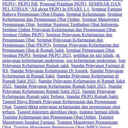
PKPO< PKPO Pdf
,
Proposal Pelatihan PKPO
,
SEMINAR DAN
PELATIHAN “All about PKPO In SNARS 1.1
,
Seminar Farmasi
Bahaya Penggunaan Obat-Obatan
,
Seminar Kefarmasian
,
Seminar
Kefarmasian dan Penggunaan Obat Online
,
Seminar Manajemen
Penggunaan Obat
,
Seminar Nasional Tumbuhan Obat Indonesia
,
Seminar Online Pelayanan Kefarmasian dan Penggunaan Obat
,
Seminar Online PKPO
,
Seminar Pelayanan Kefarmasian dan
Penggunaan Obat
,
Seminar Pelayanan Kefarmasian dan
Penggunaan Obat (PKPO)
,
Seminar Pelayanan Kefarmasian dan
Penggunaan Obat di Rumah Sakit
,
Seminar Penggunaan Obat
,
Seminar PKPO
,
Seminar PKPO 2023
,
sertifikat tnt gizi klinik
,
sk
pelayanan kefarmasian puskesmas
,
sop kefarmasian puskesmas
,
Sop
Pelayanan Kefarmasian Rumah sakit
,
Standar Pelayanan Farmasi di
RS
,
Standar Pelayanan Kefarmasian Di Apotek
,
Standar Pelayanan
Kefarmasian di Rumah Sakit
,
Standar Pelayanan Kefarmasian di
Rumah Sakit 2021
,
Standar Pelayanan Kefarmasian di Rumah Sakit
2022
,
Standar Pelayanan Kefarmasian Rumah Sakit 2021
,
Standar
Pelayanan Kefarmasian Rumah Sakit 2022
,
Standar Pelayanan
Kefarmasian Rumah sakit Terbaru
,
Standar PKPO Rumah Sakit
,
Tagged Biaya Bimtek Pelayanan Kefarmasian dan Penggunaan
Obat
,
Tagged diklat pelayanan kefarmasian dan penggunaan obat
terbaru
,
Tagged dokumen akreditasi pkpo
,
training farmasi klinik
,
Training Kefarmasian dan Penggunaan Obat Online
,
Training
Manajemen Instalasi Farmasi
,
Training Manajemen Penggunaan
Obat
,
Training Manajemen Penggunaan Obat (MPO) Sesuai