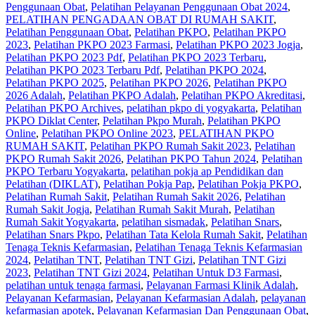
Penggunaan Obat
,
Pelatihan Pelayanan Penggunaan Obat 2024
,
PELATIHAN PENGADAAN OBAT DI RUMAH SAKIT
,
Pelatihan Penggunaan Obat
,
Pelatihan PKPO
,
Pelatihan PKPO
2023
,
Pelatihan PKPO 2023 Farmasi
,
Pelatihan PKPO 2023 Jogja
,
Pelatihan PKPO 2023 Pdf
,
Pelatihan PKPO 2023 Terbaru
,
Pelatihan PKPO 2023 Terbaru Pdf
,
Pelatihan PKPO 2024
,
Pelatihan PKPO 2025
,
Pelatihan PKPO 2026
,
Pelatihan PKPO
2026 Adalah
,
Pelatihan PKPO Adalah
,
Pelatihan PKPO Akreditasi
,
Pelatihan PKPO Archives
,
pelatihan pkpo di yogyakarta
,
Pelatihan
PKPO Diklat Center
,
Pelatihan Pkpo Murah
,
Pelatihan PKPO
Online
,
Pelatihan PKPO Online 2023
,
PELATIHAN PKPO
RUMAH SAKIT
,
Pelatihan PKPO Rumah Sakit 2023
,
Pelatihan
PKPO Rumah Sakit 2026
,
Pelatihan PKPO Tahun 2024
,
Pelatihan
PKPO Terbaru Yogyakarta
,
pelatihan pokja ap Pendidikan dan
Pelatihan (DIKLAT)
,
Pelatihan Pokja Pap
,
Pelatihan Pokja PKPO
,
Pelatihan Rumah Sakit‎
,
Pelatihan Rumah Sakit 2026
,
Pelatihan
Rumah Sakit Jogja
,
Pelatihan Rumah Sakit Murah
,
Pelatihan
Rumah Sakit Yogyakarta
,
pelatihan sismadak
,
Pelatihan Snars
,
Pelatihan Snars Pkpo
,
Pelatihan Tata Kelola Rumah Sakit
,
Pelatihan
Tenaga Teknis Kefarmasian
,
Pelatihan Tenaga Teknis Kefarmasian
2024
,
Pelatihan TNT
,
Pelatihan TNT Gizi
,
Pelatihan TNT Gizi
2023
,
Pelatihan TNT Gizi 2024
,
Pelatihan Untuk D3 Farmasi
,
pelatihan untuk tenaga farmasi
,
Pelayanan Farmasi Klinik Adalah
,
Pelayanan Kefarmasian
,
Pelayanan Kefarmasian Adalah
,
pelayanan
kefarmasian apotek
,
Pelayanan Kefarmasian Dan Penggunaan Obat
,