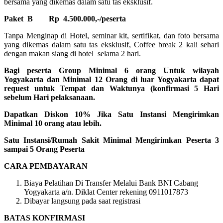
bersama yang dikemas dalam satu tas eksklusif.
Paket B
Rp 4.500.000,-/peserta
Tanpa Menginap di Hotel, seminar kit, sertifikat, dan foto bersama
yang dikemas dalam satu tas eksklusif, Coffee break 2 kali sehari
dengan makan siang di hotel selama 2 hari.
Bagi peserta Group Minimal 6 orang Untuk wilayah
Yogyakarta dan Minimal 12 Orang di luar Yogyakarta dapat
request untuk Tempat dan Waktunya (konfirmasi 5 Hari
sebelum Hari pelaksanaan.
Dapatkan Diskon 10% Jika Satu Instansi Mengirimkan
Minimal 10 orang atau lebih.
Satu Instansi/Rumah Sakit Minimal Mengirimkan Peserta 3
sampai 5 Orang Peserta
CARA PEMBAYARAN
Biaya Pelatihan Di Transfer Melalui Bank BNI Cabang
Yogyakarta a/n. Diklat Center rekening 0911017873
Dibayar langsung pada saat registrasi
BATAS KONFIRMASI