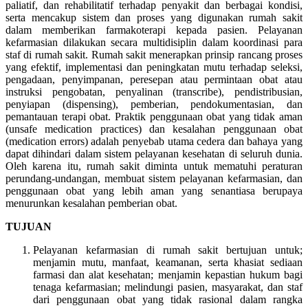
paliatif, dan rehabilitatif terhadap penyakit dan berbagai kondisi,
serta mencakup sistem dan proses yang digunakan rumah sakit
dalam memberikan farmakoterapi kepada pasien. Pelayanan
kefarmasian dilakukan secara multidisiplin dalam koordinasi para
staf di rumah sakit. Rumah sakit menerapkan prinsip rancang proses
yang efektif, implementasi dan peningkatan mutu terhadap seleksi,
pengadaan, penyimpanan, peresepan atau permintaan obat atau
instruksi pengobatan, penyalinan (transcribe), pendistribusian,
penyiapan (dispensing), pemberian, pendokumentasian, dan
pemantauan terapi obat. Praktik penggunaan obat yang tidak aman
(unsafe medication practices) dan kesalahan penggunaan obat
(medication errors) adalah penyebab utama cedera dan bahaya yang
dapat dihindari dalam sistem pelayanan kesehatan di seluruh dunia.
Oleh karena itu, rumah sakit diminta untuk mematuhi peraturan
perundang-undangan, membuat sistem pelayanan kefarmasian, dan
penggunaan obat yang lebih aman yang senantiasa berupaya
menurunkan kesalahan pemberian obat.
TUJUAN
Pelayanan kefarmasian di rumah sakit bertujuan untuk;
menjamin mutu, manfaat, keamanan, serta khasiat sediaan
farmasi dan alat kesehatan; menjamin kepastian hukum bagi
tenaga kefarmasian; melindungi pasien, masyarakat, dan staf
dari penggunaan obat yang tidak rasional dalam rangka