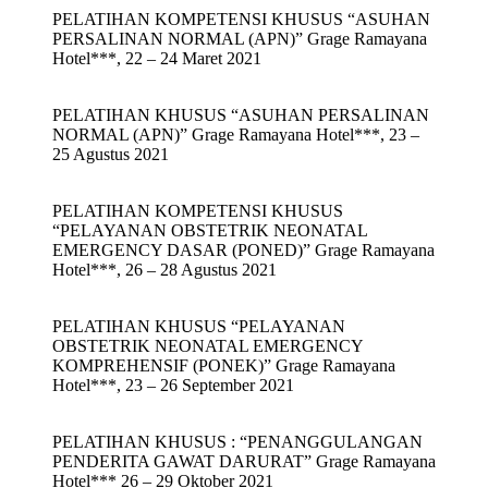
PELATIHAN KOMPETENSI KHUSUS “ASUHAN
PERSALINAN NORMAL (APN)” Grage Ramayana
Hotel***, 22 – 24 Maret 2021
PELATIHAN KHUSUS “ASUHAN PERSALINAN
NORMAL (APN)” Grage Ramayana Hotel***, 23 –
25 Agustus 2021
PELATIHAN KOMPETENSI KHUSUS
“PELAYANAN OBSTETRIK NEONATAL
EMERGENCY DASAR (PONED)” Grage Ramayana
Hotel***, 26 – 28 Agustus 2021
PELATIHAN KHUSUS “PELAYANAN
OBSTETRIK NEONATAL EMERGENCY
KOMPREHENSIF (PONEK)” Grage Ramayana
Hotel***, 23 – 26 September 2021
PELATIHAN KHUSUS : “PENANGGULANGAN
PENDERITA GAWAT DARURAT” Grage Ramayana
Hotel*** 26 – 29 Oktober 2021