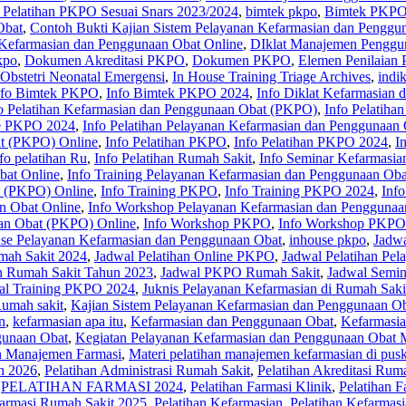
 Pelatihan PKPO Sesuai Snars 2023/2024
,
bimtek pkpo
,
Bimtek PKPO
Obat
,
Contoh Bukti Kajian Sistem Pelayanan Kefarmasian dan Penggu
 Kefarmasian dan Penggunaan Obat Online
,
DIklat Manajemen Penggu
kpo
,
Dokumen Akreditasi PKPO
,
Dokumen PKPO
,
Elemen Penilaian
 Obstetri Neonatal Emergensi
,
In House Training Triage Archives
,
indi
nfo Bimtek PKPO
,
Info Bimtek PKPO 2024
,
Info Diklat Kefarmasian
o Pelatihan Kefarmasian dan Penggunaan Obat (PKPO)
,
Info Pelatiha
ne PKPO 2024
,
Info Pelatihan Pelayanan Kefarmasian dan Penggunaan
at (PKPO) Online
,
Info Pelatihan PKPO
,
Info Pelatihan PKPO 2024
,
I
fo pelatihan Ru
,
Info Pelatihan Rumah Sakit
,
Info Seminar Kefarmasia
bat Online
,
Info Training Pelayanan Kefarmasian dan Penggunaan Oba
t (PKPO) Online
,
Info Training PKPO
,
Info Training PKPO 2024
,
Inf
n Obat Online
,
Info Workshop Pelayanan Kefarmasian dan Penggunaa
an Obat (PKPO) Online
,
Info Workshop PKPO
,
Info Workshop PKPO
se Pelayanan Kefarmasian dan Penggunaan Obat
,
inhouse pkpo
,
Jadwa
mah Sakit 2024
,
Jadwal Pelatihan Online PKPO
,
Jadwal Pelatihan Pe
an Rumah Sakit Tahun 2023
,
Jadwal PKPO Rumah Sakit
,
Jadwal Semin
al Training PKPO 2024
,
Juknis Pelayanan Kefarmasian di Rumah Saki
Rumah sakit
,
Kajian Sistem Pelayanan Kefarmasian dan Penggunaan Ob
n
,
kefarmasian apa itu
,
Kefarmasian dan Penggunaan Obat
,
Kefarmasia
gunaan Obat
,
Kegiatan Pelayanan Kefarmasian dan Penggunaan Obat M
an Manajemen Farmasi
,
Materi pelatihan manajemen kefarmasian di pus
an 2026
,
Pelatihan Administrasi Rumah Sakit
,
Pelatihan Akreditasi Rum
,
PELATIHAN FARMASI 2024
,
Pelatihan Farmasi Klinik
,
Pelatihan F
Farmasi Rumah Sakit 2025
,
Pelatihan Kefarmasian
,
Pelatihan Kefarmas