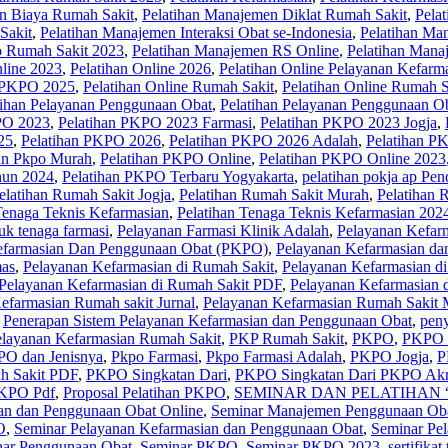
n Biaya Rumah Sakit
,
Pelatihan Manajemen Diklat Rumah Sakit
,
Pela
Sakit
,
Pelatihan Manajemen Interaksi Obat se-Indonesia
,
Pelatihan Ma
o Rumah Sakit 2023
,
Pelatihan Manajemen RS Online
,
Pelatihan Mana
nline 2023
,
Pelatihan Online 2026
,
Pelatihan Online Pelayanan Kefarm
e PKPO 2025
,
Pelatihan Online Rumah Sakit
,
Pelatihan Online Rumah S
tihan Pelayanan Penggunaan Obat
,
Pelatihan Pelayanan Penggunaan O
PO 2023
,
Pelatihan PKPO 2023 Farmasi
,
Pelatihan PKPO 2023 Jogja
,
25
,
Pelatihan PKPO 2026
,
Pelatihan PKPO 2026 Adalah
,
Pelatihan P
han Pkpo Murah
,
Pelatihan PKPO Online
,
Pelatihan PKPO Online 2023
hun 2024
,
Pelatihan PKPO Terbaru Yogyakarta
,
pelatihan pokja ap Pe
elatihan Rumah Sakit Jogja
,
Pelatihan Rumah Sakit Murah
,
Pelatihan 
Tenaga Teknis Kefarmasian
,
Pelatihan Tenaga Teknis Kefarmasian 202
tuk tenaga farmasi
,
Pelayanan Farmasi Klinik Adalah
,
Pelayanan Kefar
efarmasian Dan Penggunaan Obat (PKPO)
,
Pelayanan Kefarmasian da
mas
,
Pelayanan Kefarmasian di Rumah Sakit
,
Pelayanan Kefarmasian di
Pelayanan Kefarmasian di Rumah Sakit PDF
,
Pelayanan Kefarmasian 
efarmasian Rumah sakit Jurnal
,
Pelayanan Kefarmasian Rumah Sakit M
,
Penerapan Sistem Pelayanan Kefarmasian dan Penggunaan Obat
,
peny
elayanan Kefarmasian Rumah Sakit
,
PKP Rumah Sakit
,
PKPO
,
PKPO 
O dan Jenisnya
,
Pkpo Farmasi
,
Pkpo Farmasi Adalah
,
PKPO Jogja
,
P
 Sakit PDF
,
PKPO Singkatan Dari
,
PKPO Singkatan Dari PKPO Akre
KPO Pdf
,
Proposal Pelatihan PKPO
,
SEMINAR DAN PELATIHAN “Al
an dan Penggunaan Obat Online
,
Seminar Manajemen Penggunaan Ob
O
,
Seminar Pelayanan Kefarmasian dan Penggunaan Obat
,
Seminar Pe
ar Penggunaan Obat
,
Seminar PKPO
,
Seminar PKPO 2023
,
sertifikat 