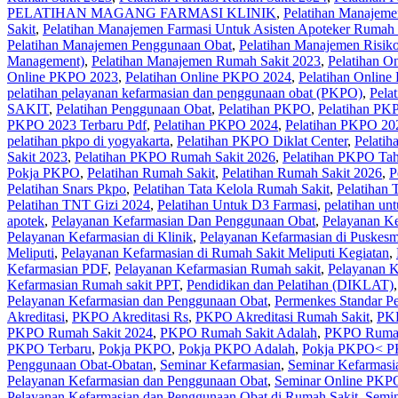
PELATIHAN MAGANG FARMASI KLINIK
,
Pelatihan Manajeme
Sakit
,
Pelatihan Manajemen Farmasi Untuk Asisten Apoteker Rumah 
Pelatihan Manajemen Penggunaan Obat
,
Pelatihan Manajemen Risik
Management)
,
Pelatihan Manajemen Rumah Sakit 2023
,
Pelatihan O
Online PKPO 2023
,
Pelatihan Online PKPO 2024
,
Pelatihan Onlin
pelatihan pelayanan kefarmasian dan penggunaan obat (PKPO)
,
Pela
SAKIT
,
Pelatihan Penggunaan Obat
,
Pelatihan PKPO
,
Pelatihan PK
PKPO 2023 Terbaru Pdf
,
Pelatihan PKPO 2024
,
Pelatihan PKPO 20
pelatihan pkpo di yogyakarta
,
Pelatihan PKPO Diklat Center
,
Pelati
Sakit 2023
,
Pelatihan PKPO Rumah Sakit 2026
,
Pelatihan PKPO Ta
Pokja PKPO
,
Pelatihan Rumah Sakit‎
,
Pelatihan Rumah Sakit 2026
,
P
Pelatihan Snars Pkpo
,
Pelatihan Tata Kelola Rumah Sakit
,
Pelatihan 
Pelatihan TNT Gizi 2024
,
Pelatihan Untuk D3 Farmasi
,
pelatihan un
apotek
,
Pelayanan Kefarmasian Dan Penggunaan Obat
,
Pelayanan K
Pelayanan Kefarmasian di Klinik
,
Pelayanan Kefarmasian di Puskes
Meliputi
,
Pelayanan Kefarmasian di Rumah Sakit Meliputi Kegiatan
,
Kefarmasian PDF
,
Pelayanan Kefarmasian Rumah sakit
,
Pelayanan K
Kefarmasian Rumah sakit PPT
,
Pendidikan dan Pelatihan (DIKLAT)
Pelayanan Kefarmasian dan Penggunaan Obat
,
Permenkes Standar P
Akreditasi
,
PKPO Akreditasi Rs
,
PKPO Akreditasi Rumah Sakit
,
PKP
PKPO Rumah Sakit 2024
,
PKPO Rumah Sakit Adalah
,
PKPO Rumah
PKPO Terbaru
,
Pokja PKPO
,
Pokja PKPO Adalah
,
Pokja PKPO< P
Penggunaan Obat-Obatan
,
Seminar Kefarmasian
,
Seminar Kefarmasi
Pelayanan Kefarmasian dan Penggunaan Obat
,
Seminar Online PKP
Pelayanan Kefarmasian dan Penggunaan Obat di Rumah Sakit
,
Semin