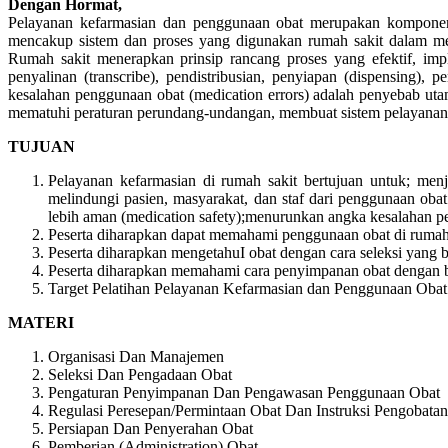
Dengan Hormat,
Pelayanan kefarmasian dan penggunaan obat merupakan komponen yan
mencakup sistem dan proses yang digunakan rumah sakit dalam memb
Rumah sakit menerapkan prinsip rancang proses yang efektif, imp
penyalinan (transcribe), pendistribusian, penyiapan (dispensing)
kesalahan penggunaan obat (medication errors) adalah penyebab utam
mematuhi peraturan perundang-undangan, membuat sistem pelayanan 
TUJUAN
Pelayanan kefarmasian di rumah sakit bertujuan untuk; menj
melindungi pasien, masyarakat, dan staf dari penggunaan oba
lebih aman (medication safety);menurunkan angka kesalahan p
Peserta diharapkan dapat memahami penggunaan obat di rumah 
Peserta diharapkan mengetahuI obat dengan cara seleksi yang be
Peserta diharapkan memahami cara penyimpanan obat dengan 
Target Pelatihan Pelayanan Kefarmasian dan Penggunaan Obat
MATERI
Organisasi Dan Manajemen
Seleksi Dan Pengadaan Obat
Pengaturan Penyimpanan Dan Pengawasan Penggunaan Obat
Regulasi Peresepan/Permintaan Obat Dan Instruksi Pengobatan
Persiapan Dan Penyerahan Obat
Pemberian (Administration) Obat