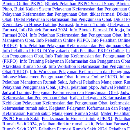
Bimtek Online PKPO
,
Bimtek Pelatihan PKPO Sesuai Snars
,
Bimtek
Pkpo
,
Bukti Kajian Sistem Pelayanan Kefarmasian dan Penggunaan 
Pelayanan Kefarmasian dan Penggunaan Obat
,
diklat farmasi
,
Diklat
Obat
,
Diklat Pelayanan Kefarmasian dan Penggunaan Obat
,
Diklat P
Kemenkes
,
In House Training Farmasi
,
In House Training Pelayanan
Farmasi
,
Info Bimtek Farmasi 2024
,
Info Bimtek Farmasi Di Jogja
,
I
Farmasi 2024
,
Info Pelatihan Kefarmasian dan Penggunaan Obat
,
Inf
Manajemen Obat
,
Info Pelatihan Online PKPO
,
Info Pelatihan Onli
(PKPO)
,
Info Pelatihan Pelayanan Kefarmasian dan Penggunaan Ob
Info Pelatihan PKPO Di Yogyakarta
,
Info Pelatihan PKPO Online
,
In
dan Penggunaan Obat
,
Info Training Kefarmasian dan Penggunaan O
(PKPO)
,
Info Training Pelayanan Kefarmasian dan Penggunaan Oba
Akreditasi Rumah Sakit
,
Info Workshop Kefarmasian dan Penggunaa
Obat (PKPO)
,
Info Workshop Pelayanan Kefarmasian dan Pengguna
Inhouse Manajemen Penggunaan Obat
,
Inhouse Online PKPO
,
Inhou
Pelatihan Manajemen Rumah Sakit
,
Jadwal Pelatihan Manajemen Ru
Pelayanan Penggunaan Obat
,
jadwal pelatihan pkpo
,
Jadwal Pelatih
Jadwal Training Pelayanan Kefarmasian dan Penggunaan Obat
,
Jadw
Kefarmasian dan Penggunaan Obat
,
Kajian Pelayanan Kefarmasian 
Kebijakan Pelayanan Kefarmasian dan Penggunaan Obat
,
kefarmasia
kefarmasian rumah sakit
,
Kegiatan Pelayanan Kefarmasian dan Peng
Kefarmasian Rumah sakit
,
Manajemen Rumah Sakit
,
Materi Pelatih
PKPO Rumah Sakit
,
Pelaksanaan In House Training PKPO
,
Pelatih
Rumah Sakit 2024
,
pelatihan direktur rumah sakit
,
Pelatihan Farmasi
Rumah Sakit 2023
,
Pelatihan Farmasi Rumah Sakit 2024
,
Pelatihan 