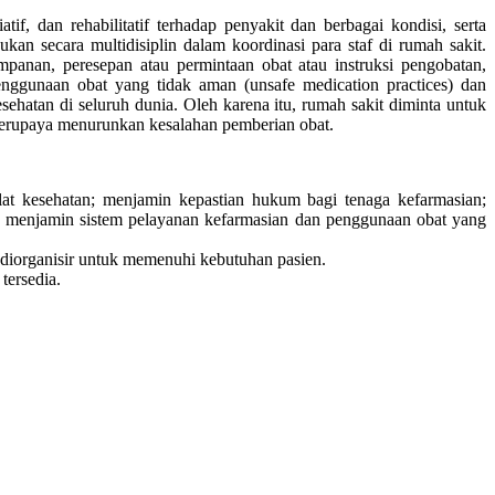
, dan rehabilitatif terhadap penyakit dan berbagai kondisi, serta
n secara multidisiplin dalam koordinasi para staf di rumah sakit.
panan, peresepan atau permintaan obat atau instruksi pengobatan,
penggunaan obat yang tidak aman (unsafe medication practices) dan
ehatan di seluruh dunia. Oleh karena itu, rumah sakit diminta untuk
berupaya menurunkan kesalahan pemberian obat.
lat kesehatan; menjamin kepastian hukum bagi tenaga kefarmasian;
y); menjamin sistem pelayanan kefarmasian dan penggunaan obat yang
diorganisir untuk memenuhi kebutuhan pasien.
tersedia.