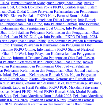
 2024
,
Bimtek/Pelatihan Manajemen Penggunaan Obat
,
Brosur
naan Obat
,
Contoh Dokumen Pokja PKPO
,
Contoh Kajian Sistem
naan Obat
,
Diklat Online Pelayanan Kefarmasian dan Penggunaan
 PKPO
,
Elemen Penilaian PKPO Kars
,
Farmasi Rumah Sakit
kator mutu farmasi
,
Info Bimtek dan Diklat Lengkap
,
Info Bimtek
 dan Penggunaan Obat Online
,
Info Pelatihan Farmasi
,
Info Pelatihan
n Kefarmasian dan Penggunaan Obat Online
,
Info Pelatihan
 Obat
,
Info Pelatihan Pelayanan Kefarmasian dan Penggunaan Obat
nfo Pelatihan PKPO Di Jogja
,
Info Pelatihan PKPO Di Jogja 2024
,
n dan Penggunaan Obat Online
,
Info Seminar Pelayanan Kefarmasian
t
,
Info Training Pelayanan Kefarmasian dan Penggunaan Obat
o Training PKPO Online
,
Info Training PKPO Standart Nasional
n Obat
,
Info Workshop Pelayanan Kefarmasian dan Penggunaan
 Online
,
Informasi Tentang Cara Penggunaan Obat Pada Pasien
,
l Pelatihan Kefarmasian dan Penggunaan Obat Online
,
Jadwal
layanan Kefarmasian dan Penggunaan Obat
,
Jadwal Pelatihan
ar Pelayanan Kefarmasian dan Penggunaan Obat
,
Jadwal Training
,
t
,
Juknis Pelayanan Kefarmasian Rumah Sakit
,
Kajian Pelayanan
at di Rumah Sakit
,
Kasus Pelayanan Kefarmasian Rumah sakit
,
n di Puskesmas
,
kefarmasian di rumah sakit
,
kefarmasian puskesmas
,
eliputi
,
Laporan Hasil Pelatihan PKPO PDF
,
Makalah Pelayanan
kesmas
,
Materi PKPO
,
Materi PKPO Rumah Sakit
,
Modul Pelatihan
ah Sakit
,
Pelatihan Akreditasi Rumah Sakit 2023
,
Pelatihan Akreditasi
armasi Klinik 2024
,
Pelatihan Farmasi Klinis
,
Pelatihan Farmasi
ian 2024
,
Pelatihan Kefarmasian dan Penggunaan Obat Online
,