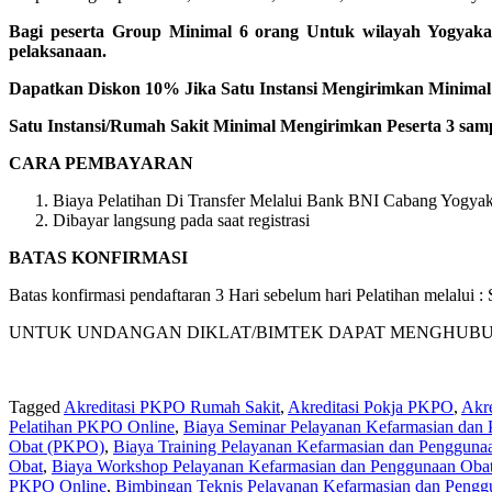
Bagi peserta Group Minimal 6 orang Untuk wilayah Yogyaka
pelaksanaan.
Dapatkan Diskon 10% Jika Satu Instansi Mengirimkan Minimal 1
Satu Instansi/Rumah Sakit Minimal Mengirimkan Peserta 3 samp
CARA PEMBAYARAN
Biaya Pelatihan Di Transfer Melalui Bank BNI Cabang Yogyaka
Dibayar langsung pada saat registrasi
BATAS KONFIRMASI
Batas konfirmasi pendaftaran 3 Hari sebelum hari Pelatihan melalui
UNTUK UNDANGAN DIKLAT/BIMTEK DAPAT MENGHUBUNGI KA
Tagged
Akreditasi PKPO Rumah Sakit
,
Akreditasi Pokja PKPO
,
Akr
Pelatihan PKPO Online
,
Biaya Seminar Pelayanan Kefarmasian dan
Obat (PKPO)
,
Biaya Training Pelayanan Kefarmasian dan Penggun
Obat
,
Biaya Workshop Pelayanan Kefarmasian dan Penggunaan Oba
PKPO Online
,
Bimbingan Teknis Pelayanan Kefarmasian dan Pengg