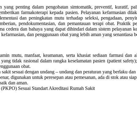
g penting dalam pengobatan simtomatik, preventif, kuratif, paliatif
erikan farmakoterapi kepada pasien. Pelayanan kefarmasian dilakuka
lementasi dan peningkatan mutu terhadap seleksi, pengadaan, penyim
, pemberian, pendokumentasian, dan pemantauan terapi obat. Praktik 
a cedera dan bahaya yang dapat dihindari dalam sistem pelayanan kes
kefarmasian, dan penggunaan obat yang lebih aman yang senantiasa 
amin mutu, manfaat, keamanan, serta khasiat sediaan farmasi dan a
t yang tidak rasional dalam rangka keselamatan pasien (patient safet
enggunaan obat.
sakit sesuai dengan undang – undang dan peraturan yang berlaku dan 
nar, digunakan untuk peresepan atau pemesanan, ada di stok atau siap 
baik dan aman.
 (PKPO) Sesuai Standart Akreditasi Rumah Sakit