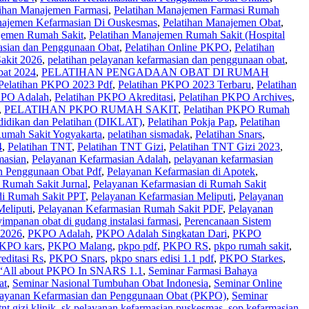
tihan Manajemen Farmasi
,
Pelatihan Manajemen Farmasi Rumah
najemen Kefarmasian Di Ouskesmas
,
Pelatihan Manajemen Obat
,
jemen Rumah Sakit
,
Pelatihan Manajemen Rumah Sakit (Hospital
asian dan Penggunaan Obat
,
Pelatihan Online PKPO
,
Pelatihan
akit 2026
,
pelatihan pelayanan kefarmasian dan penggunaan obat
,
bat 2024
,
PELATIHAN PENGADAAN OBAT DI RUMAH
Pelatihan PKPO 2023 Pdf
,
Pelatihan PKPO 2023 Terbaru
,
Pelatihan
KPO Adalah
,
Pelatihan PKPO Akreditasi
,
Pelatihan PKPO Archives
,
,
PELATIHAN PKPO RUMAH SAKIT
,
Pelatihan PKPO Rumah
ndidikan dan Pelatihan (DIKLAT)
,
Pelatihan Pokja Pap
,
Pelatihan
Rumah Sakit Yogyakarta
,
pelatihan sismadak
,
Pelatihan Snars
,
4
,
Pelatihan TNT
,
Pelatihan TNT Gizi
,
Pelatihan TNT Gizi 2023
,
masian
,
Pelayanan Kefarmasian Adalah
,
pelayanan kefarmasian
n Penggunaan Obat Pdf
,
Pelayanan Kefarmasian di Apotek
,
 Rumah Sakit Jurnal
,
Pelayanan Kefarmasian di Rumah Sakit
di Rumah Sakit PPT
,
Pelayanan Kefarmasian Meliputi
,
Pelayanan
eliputi
,
Pelayanan Kefarmasian Rumah Sakit PDF
,
Pelayanan
impanan obat di gudang instalasi farmasi
,
Perencanaan Sistem
2026
,
PKPO Adalah
,
PKPO Adalah Singkatan Dari
,
PKPO
KPO kars
,
PKPO Malang
,
pkpo pdf
,
PKPO RS
,
pkpo rumah sakit
,
ditasi Rs
,
PKPO Snars
,
pkpo snars edisi 1.1 pdf
,
PKPO Starkes
,
l about PKPO In SNARS 1.1
,
Seminar Farmasi Bahaya
at
,
Seminar Nasional Tumbuhan Obat Indonesia
,
Seminar Online
layanan Kefarmasian dan Penggunaan Obat (PKPO)
,
Seminar
tnt gizi klinik
,
sk pelayanan kefarmasian puskesmas
,
sop kefarmasian