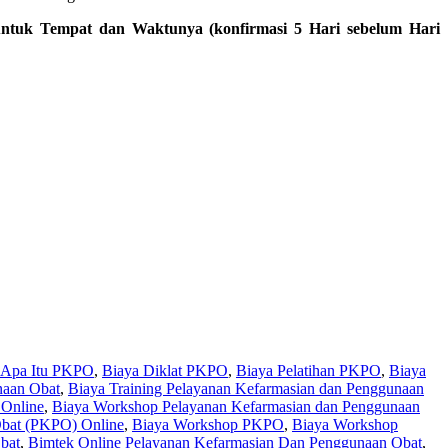
untuk Tempat dan Waktunya (konfirmasi 5 Hari sebelum Hari
Apa Itu PKPO
,
Biaya Diklat PKPO
,
Biaya Pelatihan PKPO
,
Biaya
naan Obat
,
Biaya Training Pelayanan Kefarmasian dan Penggunaan
 Online
,
Biaya Workshop Pelayanan Kefarmasian dan Penggunaan
Obat (PKPO) Online
,
Biaya Workshop PKPO
,
Biaya Workshop
bat
,
Bimtek Online Pelayanan Kefarmasian Dan Penggunaan Obat
,