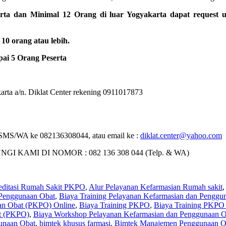
rta dan Minimal 12 Orang di luar Yogyakarta dapat request 
0 orang atau lebih.
ai 5 Orang Peserta
rta a/n. Diklat Center rekening 0911017873
 : SMS/WA ke 082136308044, atau email ke :
diklat.center@yahoo.com
MI DI NOMOR : 082 136 308 044 (Telp. & WA)
editasi Rumah Sakit PKPO
,
Alur Pelayanan Kefarmasian Rumah sakit
,
 Penggunaan Obat
,
Biaya Training Pelayanan Kefarmasian dan Penggu
aan Obat (PKPO) Online
,
Biaya Training PKPO
,
Biaya Training PKPO
t (PKPO)
,
Biaya Workshop Pelayanan Kefarmasian dan Penggunaan 
unaan Obat
,
bimtek khusus farmasi
,
Bimtek Manajemen Penggunaan O