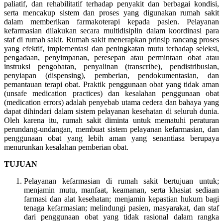
paliatif, dan rehabilitatif terhadap penyakit dan berbagai kondisi,
serta mencakup sistem dan proses yang digunakan rumah sakit
dalam memberikan farmakoterapi kepada pasien. Pelayanan
kefarmasian dilakukan secara multidisiplin dalam koordinasi para
staf di rumah sakit. Rumah sakit menerapkan prinsip rancang proses
yang efektif, implementasi dan peningkatan mutu terhadap seleksi,
pengadaan, penyimpanan, peresepan atau permintaan obat atau
instruksi pengobatan, penyalinan (transcribe), pendistribusian,
penyiapan (dispensing), pemberian, pendokumentasian, dan
pemantauan terapi obat. Praktik penggunaan obat yang tidak aman
(unsafe medication practices) dan kesalahan penggunaan obat
(medication errors) adalah penyebab utama cedera dan bahaya yang
dapat dihindari dalam sistem pelayanan kesehatan di seluruh dunia.
Oleh karena itu, rumah sakit diminta untuk mematuhi peraturan
perundang-undangan, membuat sistem pelayanan kefarmasian, dan
penggunaan obat yang lebih aman yang senantiasa berupaya
menurunkan kesalahan pemberian obat.
TUJUAN
Pelayanan kefarmasian di rumah sakit bertujuan untuk;
menjamin mutu, manfaat, keamanan, serta khasiat sediaan
farmasi dan alat kesehatan; menjamin kepastian hukum bagi
tenaga kefarmasian; melindungi pasien, masyarakat, dan staf
dari penggunaan obat yang tidak rasional dalam rangka