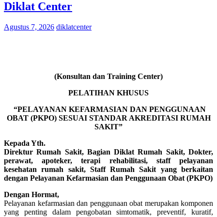
Diklat Center
Agustus 7, 2026
diklatcenter
(Konsultan dan Training Center)
PELATIHAN KHUSUS
“PELAYANAN KEFARMASIAN DAN PENGGUNAAN
OBAT (PKPO) SESUAI STANDAR AKREDITASI RUMAH
SAKIT”
Kepada Yth.
Direktur Rumah Sakit, Bagian Diklat Rumah Sakit, Dokter,
perawat, apoteker, terapi rehabilitasi, staff pelayanan
kesehatan rumah sakit, Staff Rumah Sakit yang berkaitan
dengan Pelayanan Kefarmasian dan Penggunaan Obat (PKPO)
Dengan Hormat,
Pelayanan kefarmasian dan penggunaan obat merupakan komponen
yang penting dalam pengobatan simtomatik, preventif, kuratif,