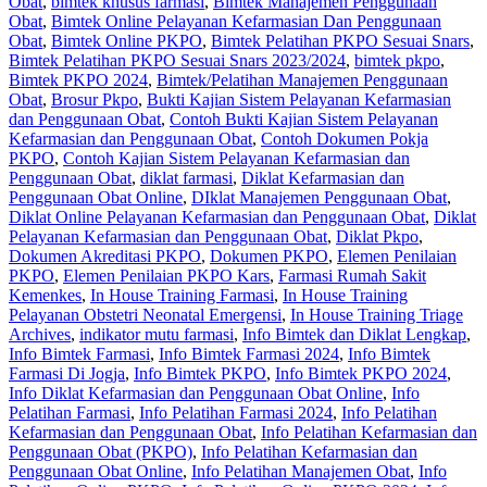
Obat
,
bimtek khusus farmasi
,
Bimtek Manajemen Penggunaan
Obat
,
Bimtek Online Pelayanan Kefarmasian Dan Penggunaan
Obat
,
Bimtek Online PKPO
,
Bimtek Pelatihan PKPO Sesuai Snars
,
Bimtek Pelatihan PKPO Sesuai Snars 2023/2024
,
bimtek pkpo
,
Bimtek PKPO 2024
,
Bimtek/Pelatihan Manajemen Penggunaan
Obat
,
Brosur Pkpo
,
Bukti Kajian Sistem Pelayanan Kefarmasian
dan Penggunaan Obat
,
Contoh Bukti Kajian Sistem Pelayanan
Kefarmasian dan Penggunaan Obat
,
Contoh Dokumen Pokja
PKPO
,
Contoh Kajian Sistem Pelayanan Kefarmasian dan
Penggunaan Obat
,
diklat farmasi
,
Diklat Kefarmasian dan
Penggunaan Obat Online
,
DIklat Manajemen Penggunaan Obat
,
Diklat Online Pelayanan Kefarmasian dan Penggunaan Obat
,
Diklat
Pelayanan Kefarmasian dan Penggunaan Obat
,
Diklat Pkpo
,
Dokumen Akreditasi PKPO
,
Dokumen PKPO
,
Elemen Penilaian
PKPO
,
Elemen Penilaian PKPO Kars
,
Farmasi Rumah Sakit
Kemenkes
,
In House Training Farmasi
,
In House Training
Pelayanan Obstetri Neonatal Emergensi
,
In House Training Triage
Archives
,
indikator mutu farmasi
,
Info Bimtek dan Diklat Lengkap
,
Info Bimtek Farmasi
,
Info Bimtek Farmasi 2024
,
Info Bimtek
Farmasi Di Jogja
,
Info Bimtek PKPO
,
Info Bimtek PKPO 2024
,
Info Diklat Kefarmasian dan Penggunaan Obat Online
,
Info
Pelatihan Farmasi
,
Info Pelatihan Farmasi 2024
,
Info Pelatihan
Kefarmasian dan Penggunaan Obat
,
Info Pelatihan Kefarmasian dan
Penggunaan Obat (PKPO)
,
Info Pelatihan Kefarmasian dan
Penggunaan Obat Online
,
Info Pelatihan Manajemen Obat
,
Info