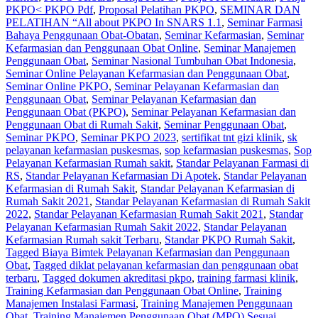
PKPO< PKPO Pdf
,
Proposal Pelatihan PKPO
,
SEMINAR DAN
PELATIHAN “All about PKPO In SNARS 1.1
,
Seminar Farmasi
Bahaya Penggunaan Obat-Obatan
,
Seminar Kefarmasian
,
Seminar
Kefarmasian dan Penggunaan Obat Online
,
Seminar Manajemen
Penggunaan Obat
,
Seminar Nasional Tumbuhan Obat Indonesia
,
Seminar Online Pelayanan Kefarmasian dan Penggunaan Obat
,
Seminar Online PKPO
,
Seminar Pelayanan Kefarmasian dan
Penggunaan Obat
,
Seminar Pelayanan Kefarmasian dan
Penggunaan Obat (PKPO)
,
Seminar Pelayanan Kefarmasian dan
Penggunaan Obat di Rumah Sakit
,
Seminar Penggunaan Obat
,
Seminar PKPO
,
Seminar PKPO 2023
,
sertifikat tnt gizi klinik
,
sk
pelayanan kefarmasian puskesmas
,
sop kefarmasian puskesmas
,
Sop
Pelayanan Kefarmasian Rumah sakit
,
Standar Pelayanan Farmasi di
RS
,
Standar Pelayanan Kefarmasian Di Apotek
,
Standar Pelayanan
Kefarmasian di Rumah Sakit
,
Standar Pelayanan Kefarmasian di
Rumah Sakit 2021
,
Standar Pelayanan Kefarmasian di Rumah Sakit
2022
,
Standar Pelayanan Kefarmasian Rumah Sakit 2021
,
Standar
Pelayanan Kefarmasian Rumah Sakit 2022
,
Standar Pelayanan
Kefarmasian Rumah sakit Terbaru
,
Standar PKPO Rumah Sakit
,
Tagged Biaya Bimtek Pelayanan Kefarmasian dan Penggunaan
Obat
,
Tagged diklat pelayanan kefarmasian dan penggunaan obat
terbaru
,
Tagged dokumen akreditasi pkpo
,
training farmasi klinik
,
Training Kefarmasian dan Penggunaan Obat Online
,
Training
Manajemen Instalasi Farmasi
,
Training Manajemen Penggunaan
Obat
,
Training Manajemen Penggunaan Obat (MPO) Sesuai