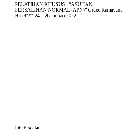
PELATIHAN KHUSUS : “ASUHAN
PERSALINAN NORMAL (APN)” Grage Ramayana
Hotel*** 24 – 26 Januari 2022
foto kegiatan