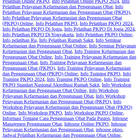
Pelatihan Online PKPO
,
Info Pelatihan Online PKPO 2024
,
Info
Pelatihan Pelayanan Kefarmasian dan Penggunaan Obat
,
Info
Pelatihan Pelayanan Kefarmasian dan Penggunaan Obat (PKPO)
,
Info Pelatihan Pelayanan Kefarmasian dan Penggunaan Obat
(PKPO) Online
,
Info Pelatihan PKPO
,
Info Pelatihan PKPO 2024
,
Info Pelatihan PKPO Di Jogja
,
Info Pelatihan PKPO Di Jogja 2024
,
Info Pelatihan PKPO Di Yogyakarta
,
Info Pelatihan PKPO Online
,
Info pelatihan Ru
,
Info Pelatihan Rumah Sakit
,
Info Seminar
Kefarmasian dan Penggunaan Obat Online
,
Info Seminar Pelayanan
Kefarmasian dan Penggunaan Obat
,
Info Training Kefarmasian dan
Penggunaan Obat Online
,
Info Training Pelayanan Kefarmasian dan
Penggunaan Obat
,
Info Training Pelayanan Kefarmasian dan
Penggunaan Obat (PKPO)
,
Info Training Pelayanan Kefarmasian
dan Penggunaan Obat (PKPO) Online
,
Info Training PKPO
,
Info
Training PKPO 2024
,
Info Training PKPO Online
,
Info Training
PKPO Standart Nasional Akreditasi Rumah Sakit
,
Info Workshop
Kefarmasian dan Penggunaan Obat Online
,
Info Workshop
Pelayanan Kefarmasian dan Penggunaan Obat
,
Info Workshop
Pelayanan Kefarmasian dan Penggunaan Obat (PKPO)
,
Info
Workshop Pelayanan Kefarmasian dan Penggunaan Obat (PKPO)
Online
,
Info Workshop PKPO
,
Info Workshop PKPO Online
,
Informasi Tentang Cara Penggunaan Obat Pada Pasien
,
Inhouse
Manajemen Penggunaan Obat
,
Inhouse Online PKPO
,
Inhouse
Pelayanan Kefarmasian dan Penggunaan Obat
,
inhouse pkpo
,
Jadwal Pelatihan Kefarmasian dan Penggunaan Obat Online
,