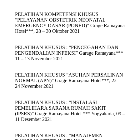
PELATIHAN KOMPETENSI KHUSUS
“PELAYANAN OBSTETRIK NEONATAL
EMERGENCY DASAR (PONED)” Grage Ramayana
Hotel***, 28 – 30 Oktober 2021
PELATIHAN KHUSUS : “PENCEGAHAN DAN
PENGENDALIAN INFEKSI” Garage Ramayana***
11 – 13 November 2021
PELATIHAN KHUSUS “ASUHAN PERSALINAN
NORMAL (APN)” Grage Ramayana Hotel***, 22 –
24 November 2021
PELATIHAN KHUSUS : “INSTALASI
PEMELIHARA SARANA RUMAH SAKIT
(IPSRS)” Grage Ramayana Hotel *** Yogyakarta, 09 –
11 Desember 2021
PELATIHAN KHUSUS : “MANAJEMEN