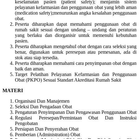
keselamatan pasien (patient safety); menjamin sistem
pelayanan kefarmasian dan penggunaan obat yang lebih aman
(medication safety);menurunkan angka kesalahan penggunaan
obat.
Peserta diharapkan dapat memahami penggunaan obat di
rumah sakit sesuai dengan undang – undang dan peraturan
yang berlaku dan diorganisir untuk memenuhi kebutuhan
pasien.
Peserta diharapkan mengetahuI obat dengan cara seleksi yang
benar, digunakan untuk peresepan atau pemesanan, ada di
stok atau siap tersedia.
Peserta diharapkan memahami cara penyimpanan obat dengan
baik dan aman.
Target Pelatihan Pelayanan Kefarmasian dan Penggunaan
Obat (PKPO) Sesuai Standart Akreditasi Rumah Sakit
MATERI
Organisasi Dan Manajemen
Seleksi Dan Pengadaan Obat
Pengaturan Penyimpanan Dan Pengawasan Penggunaan Obat
Regulasi Peresepan/Permintaan Obat Dan Instruksi
Pengobatan
Persiapan Dan Penyerahan Obat
Pemberian (Administration) Obat