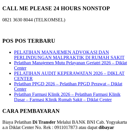
CALL ME PLEASE 24 HOURS NONSTOP
0821 3630 8044 (TELKOMSEL)
POS POS TERBARU
PELATIHAN MANAJEMEN ADVOKASI DAN
PERLINDUNGAN MALPRAKTIK DI RUMAH SAKIT
Pelatihan Manajemen Mutu Pelayanan Geriatri 2026 – Diklat
Center
PELATIHAN AUDIT KEPERAWATAN 2026 – DIKLAT
CENTER
Pelatihan PPGD 2026 – Pelatihan PPGD Perawat – Diklat
Center
Pelatihan Farmasi Klinik 2026 – Pelatihan Farmasi Klinik
Dasar – Farmasi Klinik Rumah Sakit – Diklat Center
CARA PEMBAYARAN
Biaya Pelatihan
Di Transfer
Melalui BANK BNI Cab. Yogyakarta
a.n Diklat Center No. Rek : 0911017873 atau dapat
dibayar