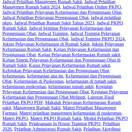
Jadwal Pelatihan Manajemen Rumah Sakit
,
Jadwal Pelatihan
Manajemen Rumah Sakit 2024
,
Jadwal Pelatihan Online PKPO
,
Jadwal Pelatihan Pelayanan Kefarmasian dan Penggunaan Obat
,
Jadwal Pelatihan Pelayanan Penggunaan Obat
,
jadwal pelatihan
pkpo
,
Jadwal Pelatihan Rumah Sakit Tahun 2023
,
Jadwal PKPO
Rumah Sakit
,
Jadwal Seminar Pelayanan Kefarmasian dan
Penggunaan Obat
,
Jadwal Training
,
Jadwal Training Pelayanan
Kefarmasian dan Penggunaan Obat
,
Jadwal Training PKPO 2024
,
Juknis Pelayanan Kefarmasian di Rumah Sakit
,
Juknis Pelayanan
Kefarmasian Rumah Sakit
,
Kajian Pelayanan Kefarmasian dan
Penggunaan Obat
,
Kajian Pelayanan Kefarmasian Rumah sakit
,
Kajian Sistem Pelayanan Kefarmasian dan Penggunaan Obat di
Rumah Sakit
,
Kasus Pelayanan Kefarmasian Rumah sakit
,
Kebijakan Pelayanan Kefarmasian dan Penggunaan Obat
,
kefarmasian
,
kefarmasian apa itu
,
Kefarmasian dan Penggunaan
Obat
,
Kefarmasian di Puskesmas
,
kefarmasian di rumah sakit
,
kefarmasian puskesmas
,
kefarmasian rumah sakit
,
Kegiatan
Pelayanan Kefarmasian dan Penggunaan Obat
,
Kegiatan Pelayanan
Kefarmasian dan Penggunaan Obat Meliputi
,
Laporan Hasil
Pelatihan PKPO PDF
,
Makalah Pelayanan Kefarmasian Rumah
sakit
,
Manajemen Rumah Sakit
,
Materi Pelatihan Manajemen
Farmasi
,
Materi pelatihan manajemen kefarmasian di puskesmas
,
Materi PKPO
,
Materi PKPO Rumah Sakit
,
Modul Pelatihan PKPO
Rumah Sakit
,
Pelaksanaan In House Training PKPO
,
Pelatihan
2026
,
Pelatihan Administrasi Rumah Sakit
,
Pelatihan Akreditasi