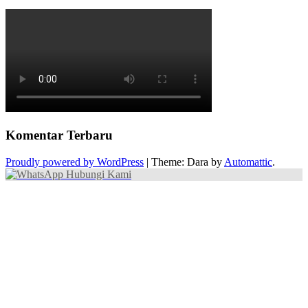
Komentar Terbaru
Proudly powered by WordPress
|
Theme: Dara by
Automattic
.
Hubungi Kami