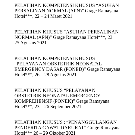
PELATIHAN KOMPETENSI KHUSUS “ASUHAN
PERSALINAN NORMAL (APN)” Grage Ramayana
Hotel***, 22 – 24 Maret 2021
PELATIHAN KHUSUS “ASUHAN PERSALINAN
NORMAL (APN)” Grage Ramayana Hotel***, 23 –
25 Agustus 2021
PELATIHAN KOMPETENSI KHUSUS
“PELAYANAN OBSTETRIK NEONATAL
EMERGENCY DASAR (PONED)” Grage Ramayana
Hotel***, 26 – 28 Agustus 2021
PELATIHAN KHUSUS “PELAYANAN
OBSTETRIK NEONATAL EMERGENCY
KOMPREHENSIF (PONEK)” Grage Ramayana
Hotel***, 23 – 26 September 2021
PELATIHAN KHUSUS : “PENANGGULANGAN
PENDERITA GAWAT DARURAT” Grage Ramayana
Hotel*** 26 – 29 Oktober 2021