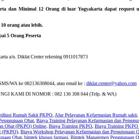
rta dan Minimal 12 Orang di luar Yogyakarta dapat request 
0 orang atau lebih.
ai 5 Orang Peserta
rta a/n. Diklat Center rekening 0911017873
 : SMS/WA ke 082136308044, atau email ke :
diklat.center@yahoo.com
MI DI NOMOR : 082 136 308 044 (Telp. & WA)
editasi Rumah Sakit PKPO
,
Alur Pelayanan Kefarmasian Rumah sakit
,
 Penggunaan Obat
,
Biaya Training Pelayanan Kefarmasian dan Penggu
aan Obat (PKPO) Online
,
Biaya Training PKPO
,
Biaya Training PKPO
t (PKPO)
,
Biaya Workshop Pelayanan Kefarmasian dan Penggunaan 
unaan Obat
,
bimtek khusus farmasi
,
Bimtek Manajemen Penggunaan O