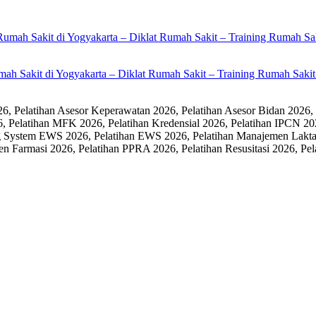
umah Sakit di Yogyakarta – Diklat Rumah Sakit – Training Rumah Sak
 Pelatihan Asesor Keperawatan 2026, Pelatihan Asesor Bidan 2026,
6, Pelatihan MFK 2026, Pelatihan Kredensial 2026, Pelatihan IPCN 20
 System EWS 2026, Pelatihan EWS 2026, Pelatihan Manajemen Laktasi
men Farmasi 2026, Pelatihan PPRA 2026, Pelatihan Resusitasi 2026,