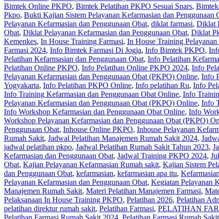
Bimtek Online PKPO
,
Bimtek Pelatihan PKPO Sesuai Snars
,
Bimtek
Pkpo
,
Bukti Kajian Sistem Pelayanan Kefarmasian dan Penggunaan 
Pelayanan Kefarmasian dan Penggunaan Obat
,
diklat farmasi
,
Diklat
Obat
,
Diklat Pelayanan Kefarmasian dan Penggunaan Obat
,
Diklat P
Kemenkes
,
In House Training Farmasi
,
In House Training Pelayanan
Farmasi 2024
,
Info Bimtek Farmasi Di Jogja
,
Info Bimtek PKPO
,
In
Pelatihan Kefarmasian dan Penggunaan Obat
,
Info Pelatihan Kefar
Pelatihan Online PKPO
,
Info Pelatihan Online PKPO 2024
,
Info Pel
Pelayanan Kefarmasian dan Penggunaan Obat (PKPO) Online
,
Info 
Yogyakarta
,
Info Pelatihan PKPO Online
,
Info pelatihan Ru
,
Info Pe
Info Training Kefarmasian dan Penggunaan Obat Online
,
Info Train
Pelayanan Kefarmasian dan Penggunaan Obat (PKPO) Online
,
Info 
Info Workshop Kefarmasian dan Penggunaan Obat Online
,
Info Wor
Workshop Pelayanan Kefarmasian dan Penggunaan Obat (PKPO) On
Penggunaan Obat
,
Inhouse Online PKPO
,
Inhouse Pelayanan Kefar
Rumah Sakit
,
Jadwal Pelatihan Manajemen Rumah Sakit 2024
,
Jadwa
jadwal pelatihan pkpo
,
Jadwal Pelatihan Rumah Sakit Tahun 2023
,
J
Kefarmasian dan Penggunaan Obat
,
Jadwal Training PKPO 2024
,
Ju
Obat
,
Kajian Pelayanan Kefarmasian Rumah sakit
,
Kajian Sistem Pe
dan Penggunaan Obat
,
kefarmasian
,
kefarmasian apa itu
,
Kefarmasia
Pelayanan Kefarmasian dan Penggunaan Obat
,
Kegiatan Pelayanan 
Manajemen Rumah Sakit
,
Materi Pelatihan Manajemen Farmasi
,
Mate
Pelaksanaan In House Training PKPO
,
Pelatihan 2026
,
Pelatihan Adm
pelatihan direktur rumah sakit
,
Pelatihan Farmasi
,
PELATIHAN FAR
Pelatihan Farmasi Rumah Sakit 2024
,
Pelatihan Farmasi Rumah Saki