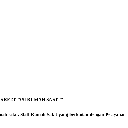
KREDITASI RUMAH SAKIT”
rumah sakit, Staff Rumah Sakit yang berkaitan dengan Pelayanan