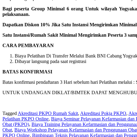
Bagi peserta Group Minimal 6 orang Untuk wilayah Yogyaka
pelaksanaan.
Dapatkan Diskon 10% Jika Satu Instansi Mengirimkan Minimal 1
Satu Instansi/Rumah Sakit Minimal Mengirimkan Peserta 3 samp
CARA PEMBAYARAN
Biaya Pelatihan Di Transfer Melalui Bank BNI Cabang Yogyaka
Dibayar langsung pada saat registrasi
BATAS KONFIRMASI
Batas konfirmasi pendaftaran 3 Hari sebelum hari Pelatihan melalui
UNTUK UNDANGAN DIKLAT/BIMTEK DAPAT MENGHUBUNGI KA
Tagged
Akreditasi PKPO Rumah Sakit
,
Akreditasi Pokja PKPO
,
Akr
Pelatihan PKPO Online
,
Biaya Seminar Pelayanan Kefarmasian dan
Obat (PKPO)
,
Biaya Training Pelayanan Kefarmasian dan Penggun
Obat
,
Biaya Workshop Pelayanan Kefarmasian dan Penggunaan Oba
PKPO Online
,
Bimbingan Teknis Pelayanan Kefarmasian dan Pengg