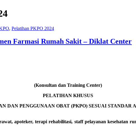
24
 PKPO
,
Pelatihan PKPO 2024
men Farmasi Rumah Sakit – Diklat Center
(Konsultan dan Training Center)
PELATIHAN KHUSUS
N DAN PENGGUNAAN OBAT (PKPO) SESUAI STANDAR A
wat, apoteker, terapi rehabilitasi, staff pelayanan kesehatan 