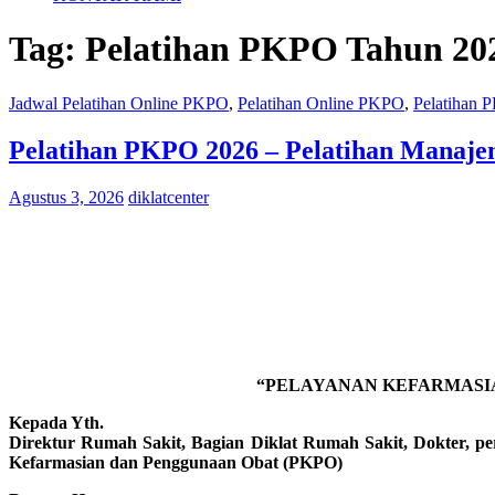
Tag:
Pelatihan PKPO Tahun 20
Jadwal Pelatihan Online PKPO
,
Pelatihan Online PKPO
,
Pelatihan
Pelatihan PKPO 2026 – Pelatihan Manaje
Agustus 3, 2026
diklatcenter
“PELAYANAN KEFARMASIA
Kepada Yth.
Direktur Rumah Sakit, Bagian Diklat Rumah Sakit, Dokter, pera
Kefarmasian dan Penggunaan Obat (PKPO)