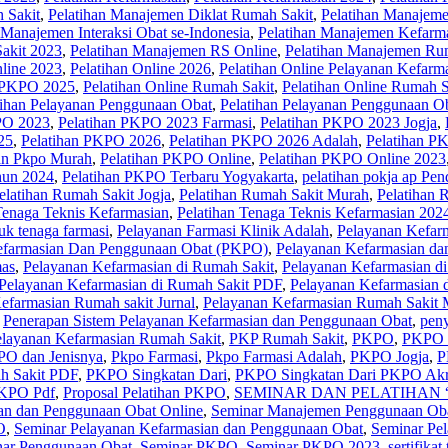
 Sakit
,
Pelatihan Manajemen Diklat Rumah Sakit
,
Pelatihan Manajeme
 Manajemen Interaksi Obat se-Indonesia
,
Pelatihan Manajemen Kefarm
akit 2023
,
Pelatihan Manajemen RS Online
,
Pelatihan Manajemen Ru
nline 2023
,
Pelatihan Online 2026
,
Pelatihan Online Pelayanan Kefarm
e PKPO 2025
,
Pelatihan Online Rumah Sakit
,
Pelatihan Online Rumah S
tihan Pelayanan Penggunaan Obat
,
Pelatihan Pelayanan Penggunaan O
PO 2023
,
Pelatihan PKPO 2023 Farmasi
,
Pelatihan PKPO 2023 Jogja
,
25
,
Pelatihan PKPO 2026
,
Pelatihan PKPO 2026 Adalah
,
Pelatihan P
han Pkpo Murah
,
Pelatihan PKPO Online
,
Pelatihan PKPO Online 2023
hun 2024
,
Pelatihan PKPO Terbaru Yogyakarta
,
pelatihan pokja ap Pe
elatihan Rumah Sakit Jogja
,
Pelatihan Rumah Sakit Murah
,
Pelatihan 
Tenaga Teknis Kefarmasian
,
Pelatihan Tenaga Teknis Kefarmasian 202
tuk tenaga farmasi
,
Pelayanan Farmasi Klinik Adalah
,
Pelayanan Kefar
efarmasian Dan Penggunaan Obat (PKPO)
,
Pelayanan Kefarmasian da
mas
,
Pelayanan Kefarmasian di Rumah Sakit
,
Pelayanan Kefarmasian di
Pelayanan Kefarmasian di Rumah Sakit PDF
,
Pelayanan Kefarmasian 
efarmasian Rumah sakit Jurnal
,
Pelayanan Kefarmasian Rumah Sakit M
,
Penerapan Sistem Pelayanan Kefarmasian dan Penggunaan Obat
,
peny
elayanan Kefarmasian Rumah Sakit
,
PKP Rumah Sakit
,
PKPO
,
PKPO 
O dan Jenisnya
,
Pkpo Farmasi
,
Pkpo Farmasi Adalah
,
PKPO Jogja
,
P
 Sakit PDF
,
PKPO Singkatan Dari
,
PKPO Singkatan Dari PKPO Akre
KPO Pdf
,
Proposal Pelatihan PKPO
,
SEMINAR DAN PELATIHAN “Al
an dan Penggunaan Obat Online
,
Seminar Manajemen Penggunaan Ob
O
,
Seminar Pelayanan Kefarmasian dan Penggunaan Obat
,
Seminar Pe
ar Penggunaan Obat
,
Seminar PKPO
,
Seminar PKPO 2023
,
sertifikat 