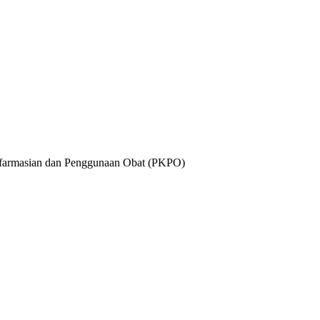
n Kefarmasian dan Penggunaan Obat (PKPO)